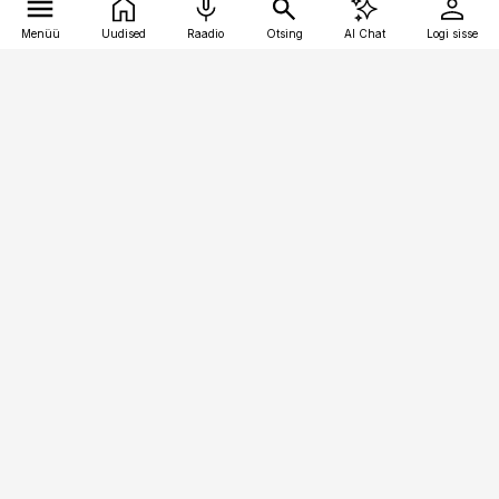
Menüü
Uudised
Raadio
Otsing
AI Chat
Logi sisse
Vana-Lõuna 39/1, 19094 Tallinn
(+372) 667 0111
pollumajandus@pollumajandus.ee
Telli
Reklaam
Firmast
Sisu kasutamisõigused
Ajakirjaniku
eetikakoodeks
Üldtingimused
Privaatsustingimused
Küpsiste poliitika
KKK
Eesti Meediaettevõtete
Eelistuste haldamine
Liit