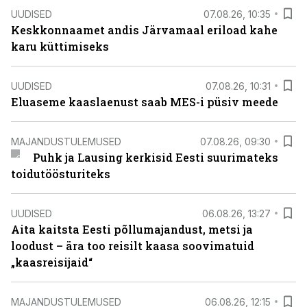
UUDISED
07.08.26, 10:35
Keskkonnaamet andis Järvamaal eriload kahe
karu küttimiseks
UUDISED
07.08.26, 10:31
Eluaseme kaaslaenust saab MES-i püsiv meede
MAJANDUSTULEMUSED
07.08.26, 09:30
Puhk ja Lausing kerkisid Eesti suurimateks
toidutöösturiteks
UUDISED
06.08.26, 13:27
Aita kaitsta Eesti põllumajandust, metsi ja
loodust – ära too reisilt kaasa soovimatuid
„kaasreisijaid“
MAJANDUSTULEMUSED
06.08.26, 12:15