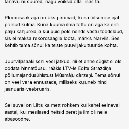
tänavu nii suured, nagu võiksid olla, lisas ta.
Ploomisaak aga on üks parimaid, kuna õitsemise ajal
polnud külma. Kuna kuuma ilma tõttu on aga ka eriti
palju kahjureid ja kui puid pole nende vastu töödeldud,
siis ei maksa rekordsaagile loota, märkis Narvils. See
kehtib tema sõnul ka teiste puuviljakultuuride kohta.
Juurviljasaaki seni veel jätkub, nii et enne sügist ei ole
oodata hinnatõusu, rääkis LTV-le Edīte Strazdiņa
põllumajandusühistust Mūsmāju dārzeņi. Tema sõnul
on veel vara ennustada, milliseks kujuneb hind
jaanuaris-veebruaris.
Sel suvel on Lätis ka mett rohkem kui kahel eelneval
aastal, kui mesilased heitsid peret ja ilm oli neile
ebasoodne.