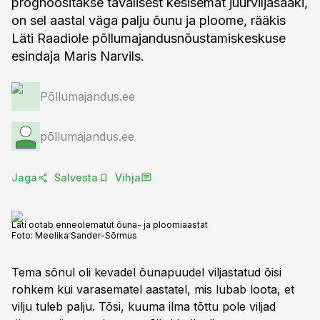
prognoositakse tavalisest kesisemat juurviljasaaki,
on sel aastal väga palju õunu ja ploome, rääkis
Läti Raadiole põllumajandusnõustamiskeskuse
esindaja Maris Narvils.
Põllumajandus.ee
põllumajandus.ee
Jaga
Salvesta
Vihja
Läti ootab enneolematut õuna- ja ploomiaastat
Foto:
Meelika Sander-Sõrmus
Tema sõnul oli kevadel õunapuudel viljastatud õisi
rohkem kui varasematel aastatel, mis lubab loota, et
vilju tuleb palju. Tõsi, kuuma ilma tõttu pole viljad