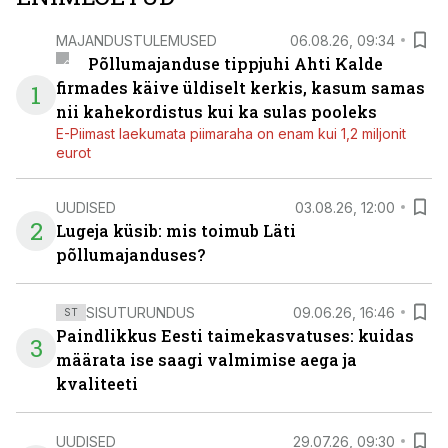
MAJANDUSTULEMUSED
06.08.26, 09:34
Põllumajanduse tippjuhi Ahti Kalde
firmades käive üldiselt kerkis, kasum samas
1
nii kahekordistus kui ka sulas pooleks
E-Piimast laekumata piimaraha on enam kui 1,2 miljonit
eurot
UUDISED
03.08.26, 12:00
2
Lugeja küsib: mis toimub Läti
põllumajanduses?
SISUTURUNDUS
09.06.26, 16:46
ST
Paindlikkus Eesti taimekasvatuses: kuidas
3
määrata ise saagi valmimise aega ja
kvaliteeti
UUDISED
29.07.26, 09:30