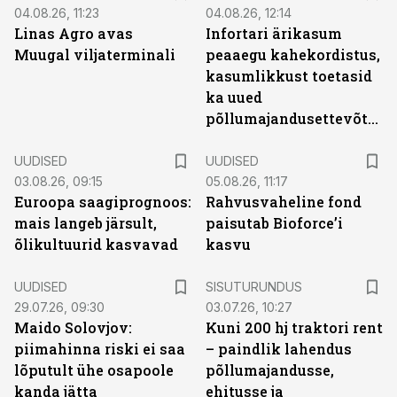
04.08.26, 11:23
04.08.26, 12:14
Linas Agro avas
Infortari ärikasum
Muugal viljaterminali
peaaegu kahekordistus,
kasumlikkust toetasid
ka uued
põllumajandusettevõtted
UUDISED
UUDISED
03.08.26, 09:15
05.08.26, 11:17
Euroopa saagiprognoos:
Rahvusvaheline fond
mais langeb järsult,
paisutab Bioforce’i
õlikultuurid kasvavad
kasvu
ST
UUDISED
SISUTURUNDUS
29.07.26, 09:30
03.07.26, 10:27
Maido Solovjov:
Kuni 200 hj traktori rent
piimahinna riski ei saa
– paindlik lahendus
lõputult ühe osapoole
põllumajandusse,
kanda jätta
ehitusse ja