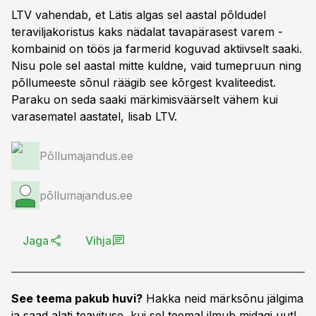
LTV vahendab, et Lätis algas sel aastal põldudel
teraviljakoristus kaks nädalat tavapärasest varem -
kombainid on töös ja farmerid koguvad aktiivselt saaki.
Nisu pole sel aastal mitte kuldne, vaid tumepruun ning
põllumeeste sõnul räägib see kõrgest kvaliteedist.
Paraku on seda saaki märkimisväärselt vähem kui
varasematel aastatel, lisab LTV.
Põllumajandus.ee
põllumajandus.ee
Jaga
Vihja
See teema pakub huvi?
Hakka neid märksõnu jälgima
ja saad alati teavituse, kui sel teemal ilmub midagi uut!