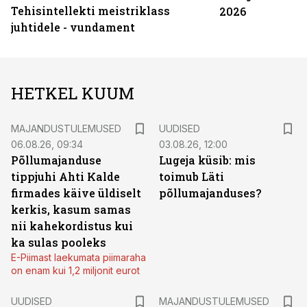
Tehisintellekti meistriklass
2026
juhtidele - vundament
HETKEL KUUM
MAJANDUSTULEMUSED
UUDISED
06.08.26, 09:34
03.08.26, 12:00
Põllumajanduse
Lugeja küsib: mis
tippjuhi Ahti Kalde
toimub Läti
firmades käive üldiselt
põllumajanduses?
kerkis, kasum samas
nii kahekordistus kui
ka sulas pooleks
E-Piimast laekumata piimaraha
on enam kui 1,2 miljonit eurot
UUDISED
MAJANDUSTULEMUSED