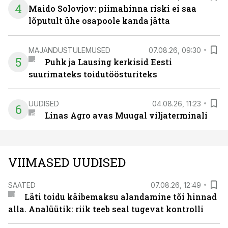
4
Maido Solovjov: piimahinna riski ei saa
lõputult ühe osapoole kanda jätta
MAJANDUSTULEMUSED
07.08.26, 09:30
5
Puhk ja Lausing kerkisid Eesti
suurimateks toidutöösturiteks
UUDISED
04.08.26, 11:23
6
Linas Agro avas Muugal viljaterminali
VIIMASED UUDISED
SAATED
07.08.26, 12:49
Läti toidu käibemaksu alandamine tõi hinnad
alla. Analüütik: riik teeb seal tugevat kontrolli