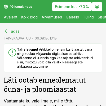
Esimene kuu -70%
Avaleht
Kõik lood
Arvamused
Galeriid
TOPid
Sisu
cebook
cebook
Tagasi
Twitter)
Twitter)
TAIMEKASVATUS
06.08.18, 13:18
kedIn
kedIn
Tähelepanu!
Artikkel on enam kui 5 aastat vana
ning kuulub väljaande digitaalsesse arhiivi.
ail
ail
Väljaanne ei uuenda ega kaasajasta arhiveeritud
sisu, mistõttu võib olla vajalik kaasaegsete
k
k
allikatega tutvumine
Läti ootab enneolematut
õuna- ja ploomiaastat
Vaatamata kuivale ilmale, mille tõttu