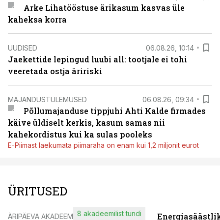
Arke Lihatööstuse ärikasum kasvas üle
kaheksa korra
UUDISED
06.08.26, 10:14
Jaekettide lepingud luubi all: tootjale ei tohi
veeretada ostja äririski
MAJANDUSTULEMUSED
06.08.26, 09:34
Põllumajanduse tippjuhi Ahti Kalde firmades
käive üldiselt kerkis, kasum samas nii
kahekordistus kui ka sulas pooleks
E-Piimast laekumata piimaraha on enam kui 1,2 miljonit eurot
ÜRITUSED
8 akadeemilist tundi
Energiasäästli
ÄRIPÄEVA AKADEEMIA