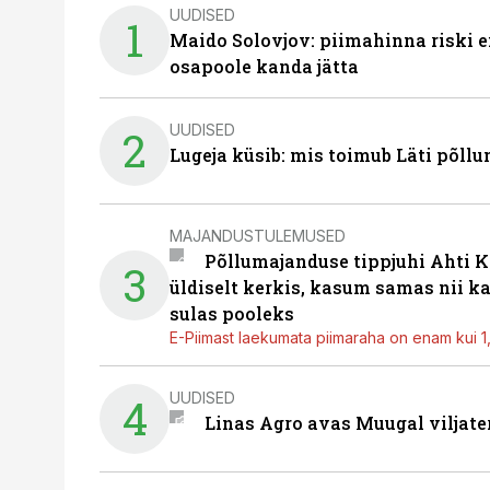
UUDISED
1
Maido Solovjov: piimahinna riski ei
osapoole kanda jätta
UUDISED
2
Lugeja küsib: mis toimub Läti põll
MAJANDUSTULEMUSED
Põllumajanduse tippjuhi Ahti K
3
üldiselt kerkis, kasum samas nii k
sulas pooleks
E-Piimast laekumata piimaraha on enam kui 1,2
UUDISED
4
Linas Agro avas Muugal viljate