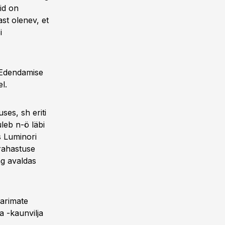
rid on
st olenev, et
i
u Edendamise
l.
ses, sh eriti
uleb n-ö läbi
s Luminori
 rahastuse
ng avaldas
parimate
a -kaunvilja