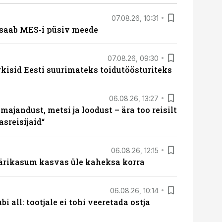
07.08.26, 10:31
saab MES-i püsiv meede
07.08.26, 09:30
rkisid Eesti suurimateks toidutöösturiteks
06.08.26, 13:27
majandust, metsi ja loodust – ära too reisilt
sreisijaid“
06.08.26, 12:15
ärikasum kasvas üle kaheksa korra
06.08.26, 10:14
i all: tootjale ei tohi veeretada ostja