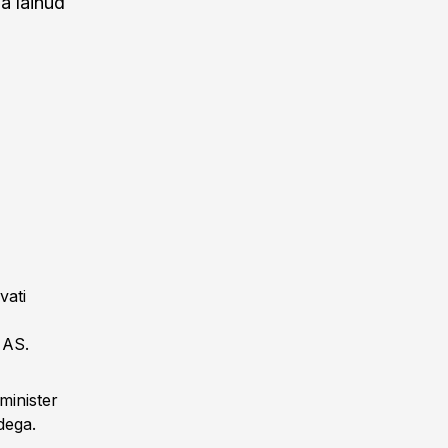
a läinud
vati
 AS.
minister
dega.