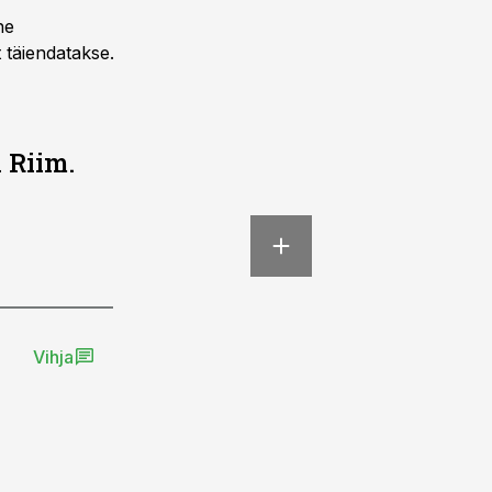
ne
 täiendatakse.
 Riim.
Vihja