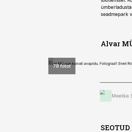
töötlemisel. 
ümberladustam
seadmepark väg
Alvar MÜ
Alvar MÜ uue kuivati avapidu. Fotograaf: Eneli Ri
78 fotot
Meelika
SEOTUD