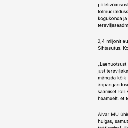
põletivõimsust
tolmueralduss
kogukonda ja i
teraviljaseadm
2,4 miljonit 
Sihtasutus. K
„Laenuotsust 
just teraviljak
mängida kõik v
äripanganduse 
saamisel rolli
heameelt, et t
Alvar MÜ ühis
hulgas, samut