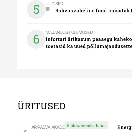
UUDISED
5
Rahvusvaheline fond paisutab B
MAJANDUSTULEMUSED
6
Infortari ärikasum peaaegu kaheko
toetasid ka uued põllumajandusett
ÜRITUSED
8 akadeemilist tundi
Energ
ÄRIPÄEVA AKADEEMIA