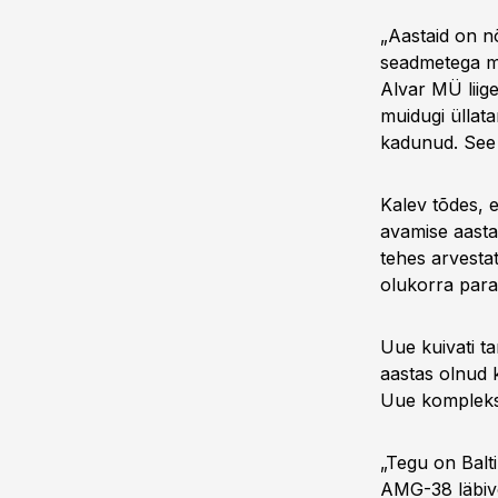
„Aastaid on nõ
seadmetega mu
Alvar MÜ liige
muidugi üllata
kadunud. See 
Kalev tõdes, 
avamise aastas
tehes arvesta
olukorra paran
Uue kuivati t
aastas olnud 
Uue kompleksi
„Tegu on Balt
AMG-38 läbivo