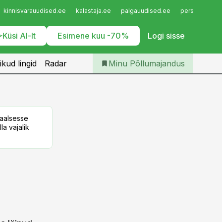
Iseteenindus
kinnisvarauudised.ee
kalastaja.ee
palgauudised.ee
personaliuudi
Telli Põllumajandus
Küsi AI-lt
Esimene kuu -70%
Logi sisse
ikud lingid
Radar
Minu Põllumajandus
taalsesse
la vajalik