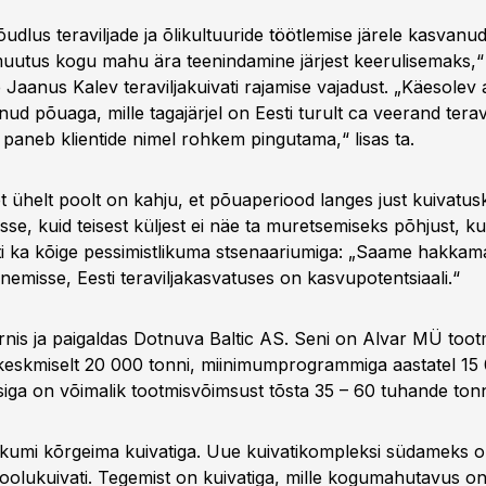
udlus teraviljade ja õlikultuuride töötlemise järele kasvanud
utus kogu mahu ära teenindamine järjest keerulisemaks,“
 Jaanus Kalev teraviljakuivati rajamise vajadust. „Käesolev
nud põuaga, mille tagajärjel on Eesti turult ca veerand teravi
paneb klientide nimel rohkem pingutama,“ lisas ta.
et ühelt poolt on kahju, et põuaperiood langes just kuivatu
se, kuid teisest küljest ei näe ta muretsemiseks põhjust, ku
ti ka kõige pessimistlikuma stsenaariumiga: „Saame hakka
emisse, Eesti teraviljakasvatuses on kasvupotentsiaali.“
arnis ja paigaldas Dotnuva Baltic AS. Seni on Alvar MÜ too
keskmiselt 20 000 tonni, miinimumprogrammiga aastatel 15 
ga on võimalik tootmisvõimsust tõsta 35 – 60 tuhande tonn
ikumi kõrgeima kuivatiga. Uue kuivatikompleksi südameks o
olukuivati. Tegemist on kuivatiga, mille kogumahutavus o