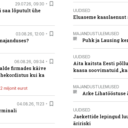
29.07.26, 09:30
 saa lõputult ühe
UUDISED
Eluaseme kaaslaenust 
MAJANDUSTULEMUSED
03.08.26, 12:00
Puhk ja Lausing ke
umajanduses?
UUDISED
06.08.26, 09:34
Aita kaitsta Eesti põllu
alde firmades käive
kaasa soovimatuid „kaa
ahekordistus kui ka
MAJANDUSTULEMUSED
 miljonit eurot
Arke Lihatööstuse 
04.08.26, 11:23
UUDISED
rminali
Jaekettide lepingud luub
äririski