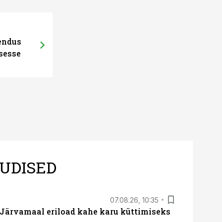
hendus
sesse
UDISED
07.08.26, 10:35
ärvamaal eriload kahe karu küttimiseks