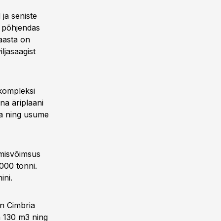
 ja seniste
 põhjendas
 aasta on
ljasaagist
skompleksi
na äriplaani
ma ning usume
tmisvõimsus
000 tonni.
ini.
n Cimbria
n 130 m3 ning