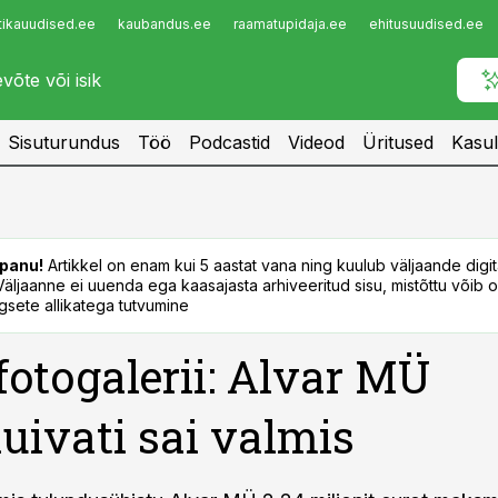
tikauudised.ee
kaubandus.ee
raamatupidaja.ee
ehitusuudised.ee
Infopank
Radar
Sisuturundus
Töö
Podcastid
Videod
Üritused
Kasul
panu!
Artikkel on enam kui 5 aastat vana ning kuulub väljaande digi
. Väljaanne ei uuenda ega kaasajasta arhiveeritud sisu, mistõttu võib ol
sete allikatega tutvumine
fotogalerii: Alvar MÜ
kuivati sai valmis