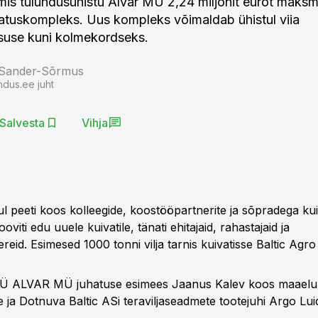
mis tulundusühistu Alvar MÜ 2,24 miljonit eurot maksm
ivatuskompleks. Uus kompleks võimaldab ühistul viia
suse kuni kolmekordseks.
 Sander-Sõrmus
ndus.ee juht
Salvesta
Vihja
ul peeti koos kolleegide, koostööpartnerite ja sõpradega kui
viti edu uuele kuivatile, tänati ehitajaid, rahastajaid ja
eid. Esimesed 1000 tonni vilja tarnis kuivatisse Baltic Agro
 TÜ ALVAR MÜ juhatuse esimees Jaanus Kalev koos maaelu
a Dotnuva Baltic ASi teraviljaseadmete tootejuhi Argo Lui