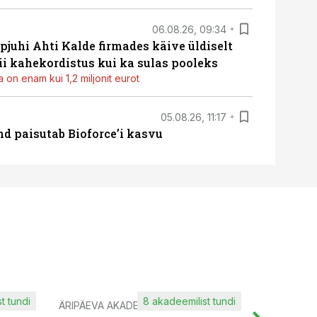
06.08.26, 09:34
pjuhi Ahti Kalde firmades käive üldiselt
i kahekordistus kui ka sulas pooleks
 on enam kui 1,2 miljonit eurot
05.08.26, 11:17
d paisutab Bioforce’i kasvu
t tundi
8 akadeemilist tundi
ÄRIPÄEVA AKADEEMIA
IT KOOLIT