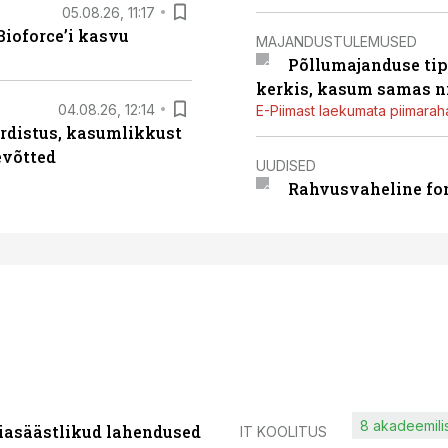
05.08.26, 11:17
ioforce’i kasvu
MAJANDUSTULEMUSED
Põllumajanduse tip
kerkis, kasum samas ni
04.08.26, 12:14
E-Piimast laekumata piimaraha
rdistus, kasumlikkust
evõtted
UUDISED
Rahvusvaheline fon
8 akadeemilis
iasäästlikud lahendused
IT KOOLITUS