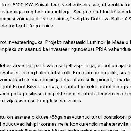
 kuni 8100 KW. Kuivati teeb veel eriliseks see, et ventilaato
üsteemiga ning helisummutitega. Seega on tehtud kõik enda
nimesi võimalikult vähe häirida,“ selgitas Dotnuva Baltic AS
ete tootejuhi Argo Luide.
eurot investeeringuks. Projekti rahastasid Luminor ja Maael
ompleks on saanud ka investeeringutoetust PRIA vahenduse
tehes arvestab pank väga selgelt asjaoluga, et põllumajandu
asvatuses, mängib ilm olulist rolli. Kuna ilm on muutlik, siis t
õimalikud stsenaariumid ja teha otsus selle pinnalt,“ märki
juht Krõõt Kilvet. Ta lisas, et antud projekti puhul mängis
 väga palju positiivseid aspekte seoses ühistu tegevusega ni
eraviljakuivatuse kompleks sai valmis.
tu on aastate pikkuse tööga saavutanud turul positsiooni 
i puuduvad lähipiirkonnas neile konkurendid maheteravilja j