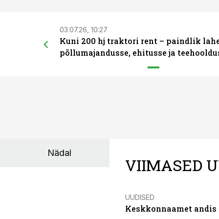
03.07.26, 10:27
Kuni 200 hj traktori rent – paindlik la
põllumajandusse, ehitusse ja teehooldu
Nädal
VIIMASED U
UUDISED
Keskkonnaamet andis J