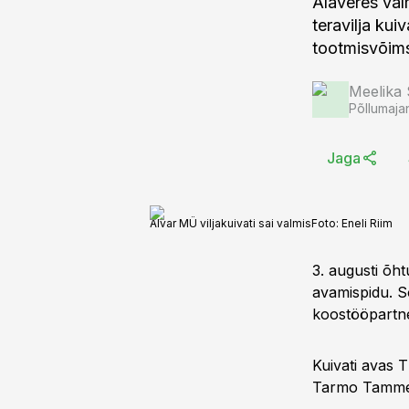
Alaveres val
teravilja ku
tootmisvõim
Meelika
Põllumaja
Jaga
Alvar MÜ viljakuivati sai valmis
Foto:
Eneli Riim
3. augusti õht
avamispidu. Soo
koostööpartner
Kuivati avas
Tarmo Tamme j