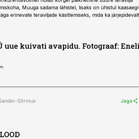
Konkurentsivõimet hoiab kõrgel paiknemine suure teravilja
iskoha, Muuga sadama lähistel, lisaks on ühistul kaasaeg
a erinevate teraviljade käsitlemiseks, mida ka järjepidevalt
 uue kuivati avapidu. Fotograaf: Eneli
im.
 Sander-Sõrmus
Jaga
 LOOD