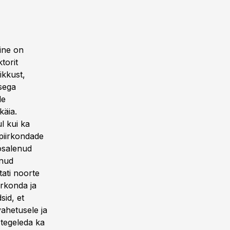
mine on
torit
ikkust,
sega
de
käia.
ul kui ka
apiirkondade
osalenud
unud
ati noorte
irkonda ja
sid, et
vahetusele ja
 tegeleda ka