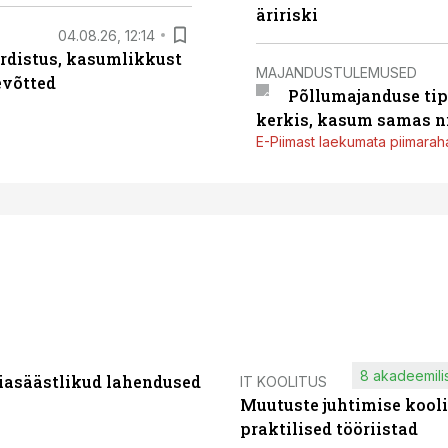
äririski
04.08.26, 12:14
rdistus, kasumlikkust
MAJANDUSTULEMUSED
evõtted
Põllumajanduse tip
kerkis, kasum samas ni
E-Piimast laekumata piimaraha
8 akadeemilis
iasäästlikud lahendused
IT KOOLITUS
Muutuste juhtimise kooli
praktilised tööriistad