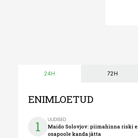
24H
72H
ENIMLOETUD
UUDISED
1
Maido Solovjov: piimahinna riski ei
osapoole kanda jätta