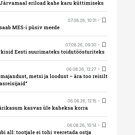
ärvamaal eriload kahe karu küttimiseks
07.08.26, 10:31
saab MES-i püsiv meede
07.08.26, 09:30
rkisid Eesti suurimateks toidutöösturiteks
06.08.26, 13:27
majandust, metsi ja loodust – ära too reisilt
sreisijaid“
06.08.26, 12:15
ärikasum kasvas üle kaheksa korra
06.08.26, 10:14
i all: tootjale ei tohi veeretada ostja