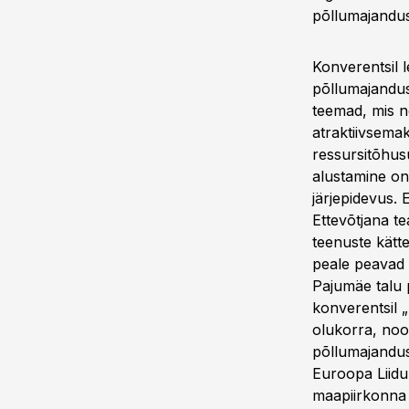
põllumajandus
Konverentsil le
põllumajandus
teemad, mis n
atraktiivsema
ressursitõhus
alustamine on
järjepidevus. 
Ettevõtjana te
teenuste kätte
peale peavad 
Pajumäe talu 
konverentsil 
olukorra, noo
põllumajandust
Euroopa Liidu 
maapiirkonna a