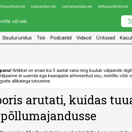
tikauudised.ee
kaubandus.ee
raamatupidaja.ee
ehitusuudised.ee
Infopank
Radar
Sisuturundus
Töö
Podcastid
Videod
Üritused
Kasul
panu!
Artikkel on enam kui 5 aastat vana ning kuulub väljaande digi
. Väljaanne ei uuenda ega kaasajasta arhiveeritud sisu, mistõttu võib ol
sete allikatega tutvumine
oris arutati, kuidas tuu
 põllumajandusse