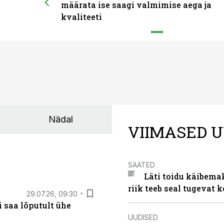
määrata ise saagi valmimise aega ja
kvaliteeti
Nädal
VIIMASED U
SAATED
Läti toidu käibema
riik teeb seal tugevat k
29.07.26, 09:30
 saa lõputult ühe
UUDISED