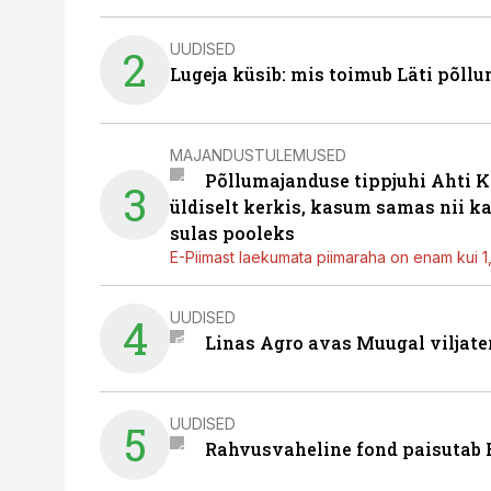
UUDISED
2
Lugeja küsib: mis toimub Läti põll
MAJANDUSTULEMUSED
Põllumajanduse tippjuhi Ahti K
3
üldiselt kerkis, kasum samas nii k
sulas pooleks
E-Piimast laekumata piimaraha on enam kui 1,2
UUDISED
4
Linas Agro avas Muugal viljate
UUDISED
5
Rahvusvaheline fond paisutab B