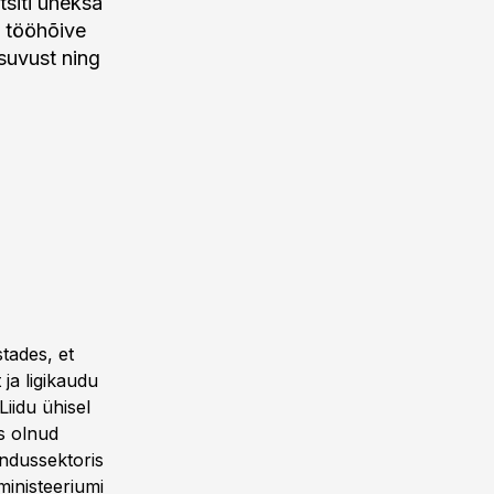
tsiti üheksa
s tööhõive
suvust ning
tades, et
ja ligikaudu
iidu ühisel
s olnud
andussektoris
ministeeriumi