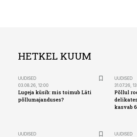
HETKEL KUUM
UUDISED
UUDISED
03.08.26, 12:00
31.07.26, 13
Lugeja küsib: mis toimub Läti
Põllul r
põllumajanduses?
delikates
kasvab 6
UUDISED
UUDISED