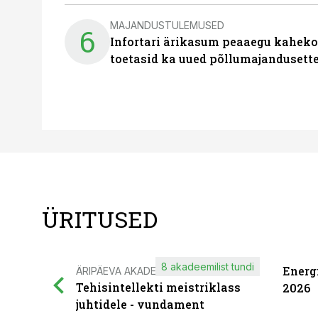
MAJANDUSTULEMUSED
6
Infortari ärikasum peaaegu kaheko
toetasid ka uued põllumajandusett
ÜRITUSED
8 akadeemilist tundi
Energ
ÄRIPÄEVA AKADEEMIA
Tehisintellekti meistriklass
2026
juhtidele - vundament