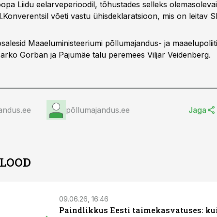
opa Liidu eelarveperioodil, tõhustades selleks olemasolevai
.Konverentsil võeti vastu ühisdeklaratsioon, mis on leitav
S
osalesid Maaeluministeeriumi põllumajandus- ja maaelupoliit
arko Gorban ja Pajumäe talu peremees Viljar Veidenberg.
andus.ee
põllumajandus.ee
Jaga
 LOOD
09.06.26, 16:46
Paindlikkus Eesti taimekasvatuses: ku