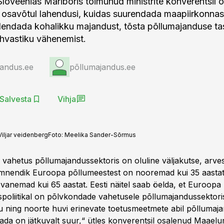
Sloveenias Mariboris toimunud ministrite konverentsil o
i osavõtul lahendusi, kuidas suurendada maapiirkonna
dendada kohalikku majandust, tõsta põllumajanduse ta
hvastiku vähenemist.
jandus.ee
põllumajandus.ee
Salvesta
Vihja
iljar veidenberg
Foto:
Meelika Sander-Sõrmus
vahetus põllumajandussektoris on oluline väljakutse, arves
nendik Euroopa põllumeestest on nooremad kui 35 aastat 
anemad kui 65 aastat. Eesti näitel saab öelda, et Euroopa L
poliitikal on põlvkondade vahetusele põllumajandussektori
ju ning noorte huvi erinevate toetusmeetmete abil põllumaj
tada on jätkuvalt suur,“ ütles konverentsil osalenud Maaelu