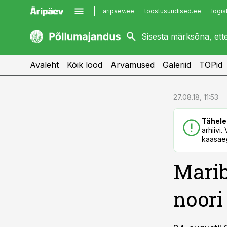
aripaev.ee
tööstusuudised.ee
logis
kaubandus.ee
imelineajalugu.ee
kinnisvarauudised.ee
imelineteadus.ee
Avaleht
Kõik lood
Arvamused
Galeriid
TOPid
cebook
cebook
27.08.18, 11:53
Twitter)
Twitter)
Tähele
kedIn
kedIn
arhiivi
kaasaeg
ail
ail
Marib
k
k
noori