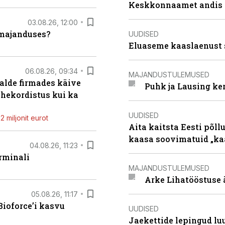
Keskkonnaamet andis J
03.08.26, 12:00
umajanduses?
UUDISED
Eluaseme kaaslaenust 
06.08.26, 09:34
MAJANDUSTULEMUSED
alde firmades käive
Puhk ja Lausing ke
ahekordistus kui ka
UUDISED
 miljonit eurot
Aita kaitsta Eesti põllu
kaasa soovimatuid „kaa
04.08.26, 11:23
rminali
MAJANDUSTULEMUSED
Arke Lihatööstuse 
05.08.26, 11:17
ioforce’i kasvu
UUDISED
Jaekettide lepingud luub