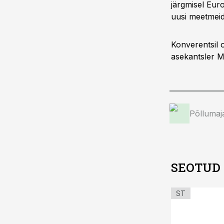
järgmisel Euro
uusi meetmeid
Konverentsil 
asekantsler M
Põllumaj
SEOTUD
ST