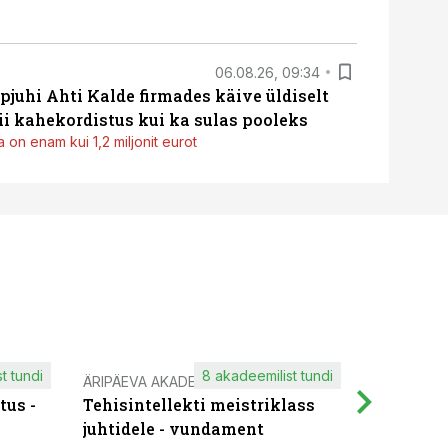
06.08.26, 09:34
pjuhi Ahti Kalde firmades käive üldiselt
i kahekordistus kui ka sulas pooleks
 on enam kui 1,2 miljonit eurot
t tundi
8 akadeemilist tundi
ÄRIPÄEVA AKADEEMIA
IT KOOLIT
tus -
Tehisintellekti meistriklass
Muutuste
juhtidele - vundament
praktilis