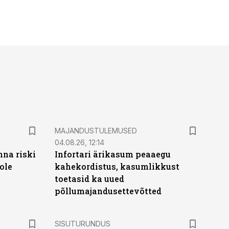
MAJANDUSTULEMUSED
04.08.26, 12:14
nna riski
Infortari ärikasum peaaegu
ole
kahekordistus, kasumlikkust
toetasid ka uued
põllumajandusettevõtted
ST
SISUTURUNDUS