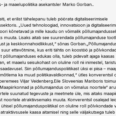
- ja maaelupoliitika asekantsler Marko Gorban..
iti, et erilist tähelepanu tuleb pöörata digitaliseerimisele
sektoris. „Uued tehnoloogiad, innovatsioon ja digitaliseeri
oori kõnetavad ja mille kaudu on võimalik põllumajandussek
ks muuta. Lisaks aitab see suurendada põllumajanduse tootl
ust ja keskkonnahoidlikkust,“ sõnas Gorban.„Põllumajandu
 suur ettevõtmine, kus eriti tähtis on koostöö ja põlvkonda
Et põllumajanduses edukas olla, tuleb pidevalt ajaga kaasas 
an, et maaelu seisukohast on oluline roll nii inimestel, tarist
saadavusel. Siin põllumajanduspoliitikast üksi ei piisa – ma
mõtlema ka muud poliitikavaldkonnad,“ ütles konverentsil 
peremees Viljar Veidenberg.Eile Sloveenias Mariboris toim
„Maapiirkonnad ja põllumajandus on võimalus noortele“ arut
rtele suunatud tegevuste ja meetmete üle, mis aitaks maapi
 noortele atraktiivsemaks muuta. Konverentsil osalejad leid
ühisel põllumajanduspoliitikal on oluline roll põlvkondade 
traktiivsusele kaasa aitamisel ning selle väljakutsega tuleb