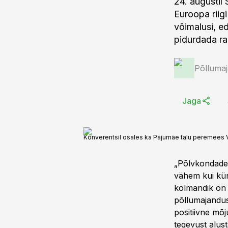
24. augustil 
Euroopa riig
võimalusi, e
pidurdada ra
Põlluma
Jaga
Konverentsil osales ka Pajumäe talu peremees V
„Põlvkondade 
vähem kui küm
kolmandik on v
põllumajandus
positiivne mõ
tegevust alus