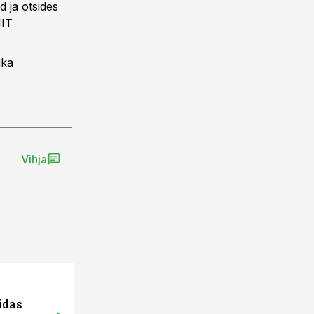
d ja otsides
IIT
ika
Vihja
idas