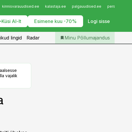
Iseteenindus
kinnisvarauudised.ee
kalastaja.ee
palgauudised.ee
personaliuudi
Telli Põllumajandus
Küsi AI-lt
Esimene kuu -70%
Logi sisse
ikud lingid
Radar
Minu Põllumajandus
taalsesse
la vajalik
a