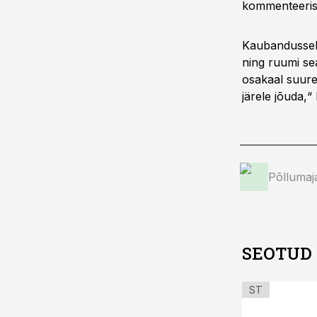
kommenteeris 
Kaubandussekt
ning ruumi sea
osakaal suure
järele jõuda,“
Põllumaj
SEOTUD
ST