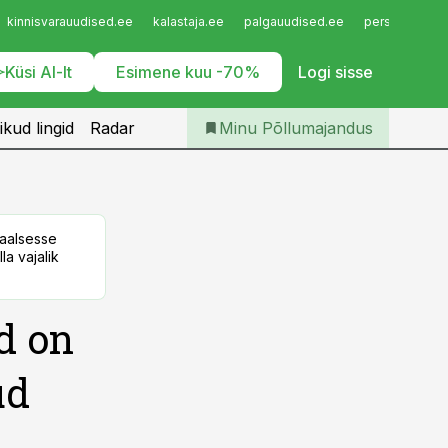
Iseteenindus
kinnisvarauudised.ee
kalastaja.ee
palgauudised.ee
personaliuudi
Telli Põllumajandus
Küsi AI-lt
Esimene kuu -70%
Logi sisse
ikud lingid
Radar
Minu Põllumajandus
taalsesse
la vajalik
d on
ud