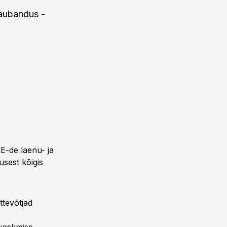
aubandus -
E-de laenu- ja
usest kõigis
ttevõtjad