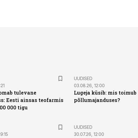
UUDISED
:21
03.08.26, 12:00
oomab tulevane
Lugeja küsib: mis toimub 
s: Eesti ainsas teofarmis
põllumajanduses?
00 000 tigu
UUDISED
9:15
30.07.26, 12:00