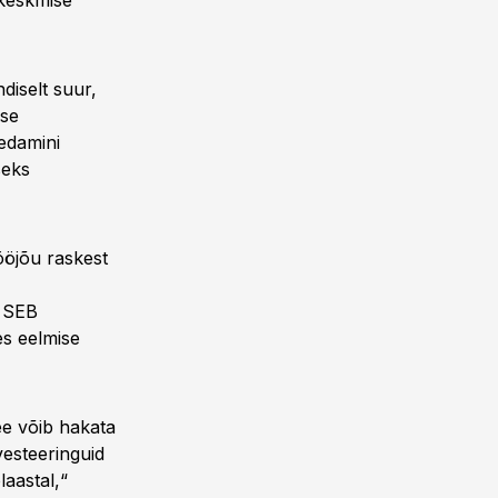
 keskmise
diselt suur,
use
edamini
seks
ööjõu raskest
i SEB
es eelmise
ee võib hakata
vesteeringuid
laastal,“