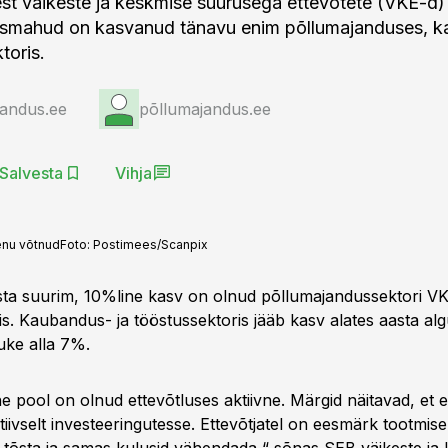
est väikeste ja keskmise suurusega ettevõtete (VKE-d)
mismahud on kasvanud tänavu enim põllumajanduses, k
toris.
jandus.ee
põllumajandus.ee
Salvesta
Vihja
enu võtnud
Foto:
Postimees/Scanpix
ta suurim, 10%line kasv on olnud põllumajandussektori VK
llis. Kaubandus- ja tööstussektoris jääb kasv alates aasta alg
uke alla 7%.
 pool on olnud ettevõtluses aktiivne. Märgid näitavad, et e
iivselt investeeringutesse. Ettevõtjatel on eesmärk tootmise