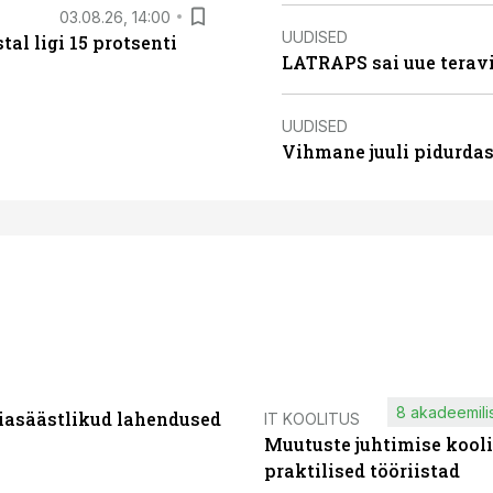
03.08.26, 14:00
UUDISED
al ligi 15 protsenti
LATRAPS sai uue teravi
UUDISED
Vihmane juuli pidurdas
8 akadeemilis
iasäästlikud lahendused
IT KOOLITUS
Muutuste juhtimise kooli
praktilised tööriistad