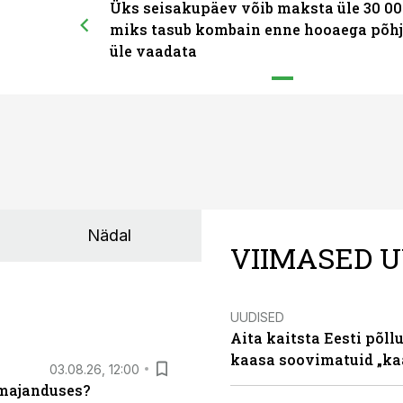
Üks seisakupäev võib maksta üle 30 00
miks tasub kombain enne hooaega põhj
üle vaadata
Nädal
VIIMASED U
UUDISED
Aita kaitsta Eesti põllu
kaasa soovimatuid „kaa
03.08.26, 12:00
umajanduses?