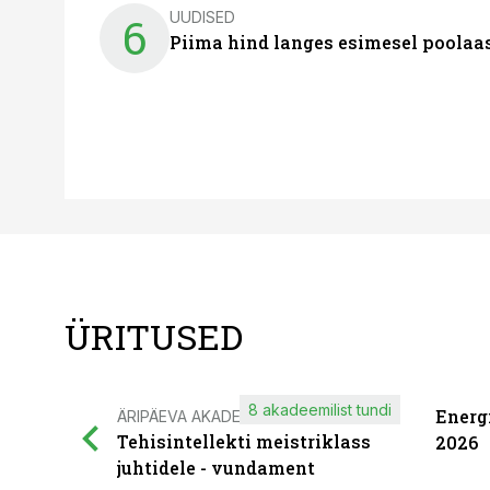
UUDISED
6
Piima hind langes esimesel poolaast
ÜRITUSED
8 akadeemilist tundi
Energ
ÄRIPÄEVA AKADEEMIA
Tehisintellekti meistriklass
2026
juhtidele - vundament