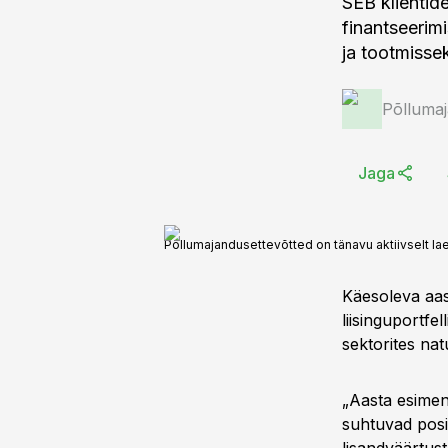
SEB klientid
finantseeri
ja tootmissek
Põlluma
Jaga
Põllumajandusettevõtted on tänavu aktiivselt la
Käesoleva aas
liisinguportfe
sektorites nat
„Aasta esimene
suhtuvad posit