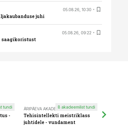
05.08.26, 10:30
ljakaubanduse juhi
05.08.26, 09:22
 saagikoristust
t tundi
8 akadeemilist tundi
ÄRIPÄEVA AKADEEMIA
IT KOOLIT
tus -
Tehisintellekti meistriklass
Muutuste
juhtidele - vundament
praktilis