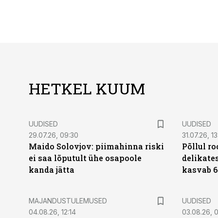
HETKEL KUUM
UUDISED
UUDISED
29.07.26, 09:30
31.07.26, 13
Maido Solovjov: piimahinna riski
Põllul r
ei saa lõputult ühe osapoole
delikates
kanda jätta
kasvab 6
MAJANDUSTULEMUSED
UUDISED
04.08.26, 12:14
03.08.26, 0