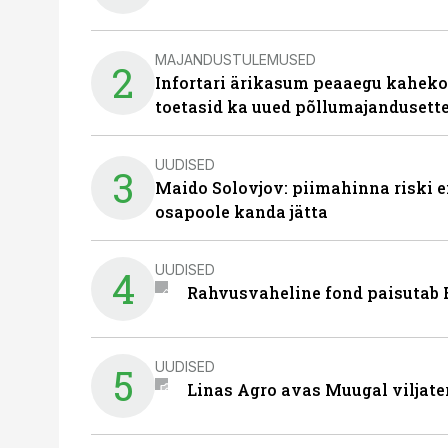
MAJANDUSTULEMUSED
2
Infortari ärikasum peaaegu kaheko
toetasid ka uued põllumajandusett
UUDISED
3
Maido Solovjov: piimahinna riski ei
osapoole kanda jätta
UUDISED
4
Rahvusvaheline fond paisutab B
UUDISED
5
Linas Agro avas Muugal viljate