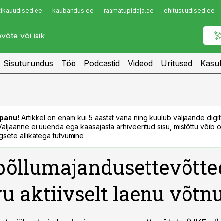
tikauudised.ee
kaubandus.ee
raamatupidaja.ee
ehitusuudised.ee
Infopank
Radar
Sisuturundus
Töö
Podcastid
Videod
Üritused
Kasul
panu!
Artikkel on enam kui 5 aastat vana ning kuulub väljaande digi
. Väljaanne ei uuenda ega kaasajasta arhiveeritud sisu, mistõttu võib ol
sete allikatega tutvumine
põllumajandusettevõtte
u aktiivselt laenu võtn