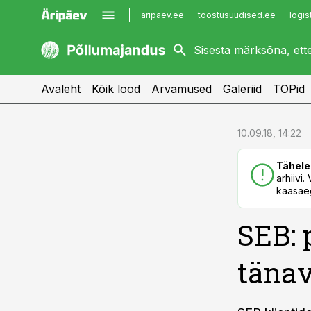
aripaev.ee
tööstusuudised.ee
logis
kaubandus.ee
imelineajalugu.ee
kinnisvarauudised.ee
imelineteadus.ee
Avaleht
Kõik lood
Arvamused
Galeriid
TOPid
cebook
cebook
10.09.18, 14:22
Twitter)
Twitter)
Tähele
kedIn
kedIn
arhiivi
kaasaeg
ail
ail
SEB: 
k
k
tänav