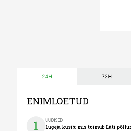
24H
72H
ENIMLOETUD
UUDISED
1
Lugeja küsib: mis toimub Läti põll