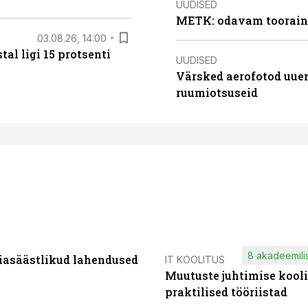
UUDISED
METK: odavam tooraine
03.08.26, 14:00
al ligi 15 protsenti
UUDISED
Värsked aerofotod uuen
ruumiotsuseid
8 akadeemilis
iasäästlikud lahendused
IT KOOLITUS
Muutuste juhtimise kooli
praktilised tööriistad