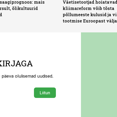
saagiprognoos: mais
Väetisetootjad hoiatavad
rsult, õlikultuurid
kliimareform võib tõsta
d
põllumeeste kulusid ja vi
tootmise Euroopast välja
KIRJAGA
ti päeva olulisemad uudised.
Liitun