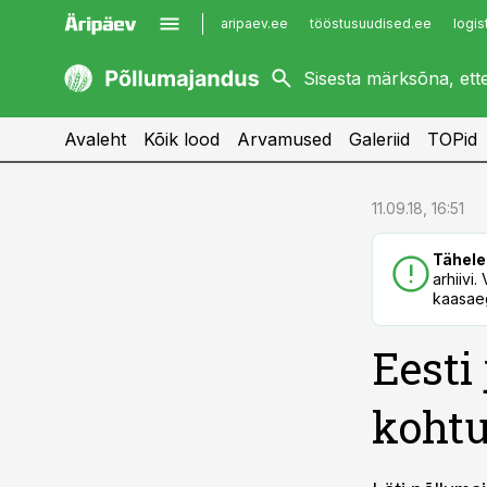
aripaev.ee
tööstusuudised.ee
logis
kaubandus.ee
imelineajalugu.ee
kinnisvarauudised.ee
imelineteadus.ee
Avaleht
Kõik lood
Arvamused
Galeriid
TOPid
cebook
cebook
11.09.18, 16:51
Twitter)
Twitter)
Tähele
kedIn
kedIn
arhiivi
kaasaeg
ail
ail
Eesti
k
k
koht