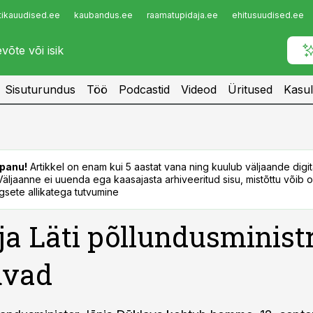
tikauudised.ee
kaubandus.ee
raamatupidaja.ee
ehitusuudised.ee
Infopank
Radar
Sisuturundus
Töö
Podcastid
Videod
Üritused
Kasul
panu!
Artikkel on enam kui 5 aastat vana ning kuulub väljaande digi
. Väljaanne ei uuenda ega kaasajasta arhiveeritud sisu, mistõttu võib ol
sete allikatega tutvumine
 ja Läti põllundusminist
uvad