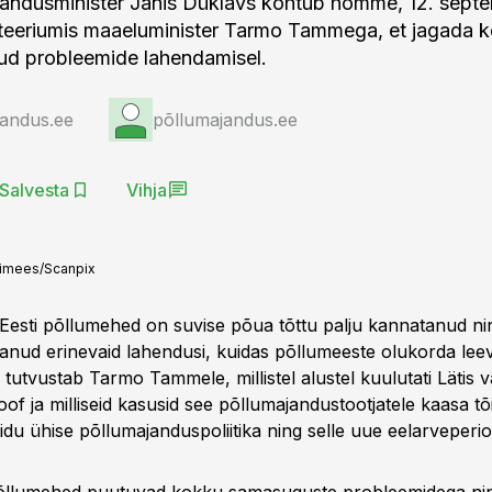
jandusminister Jānis Dūklavs kohtub homme, 12. septemb
teeriumis maaeluminister Tarmo Tammega, et jagada 
tud probleemide lahendamisel.
jandus.ee
põllumajandus.ee
Salvesta
Vihja
imees/Scanpix
ka Eesti põllumehed on suvise põua tõttu palju kannatanud 
utanud erinevaid lahendusi, kuidas põllumeeste olukorda le
tutvustab Tarmo Tammele, millistel alustel kuulutati Lätis v
of ja milliseid kasusid see põllumajandustootjatele kaasa tõ
idu ühise põllumajanduspoliitika ning selle uue eelarveperi