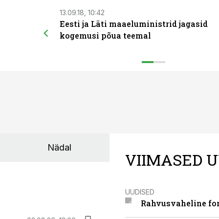
13.09.18, 10:42
Eesti ja Läti maaeluministrid jagasid
kogemusi põua teemal
Nädal
VIIMASED U
UUDISED
Rahvusvaheline fon