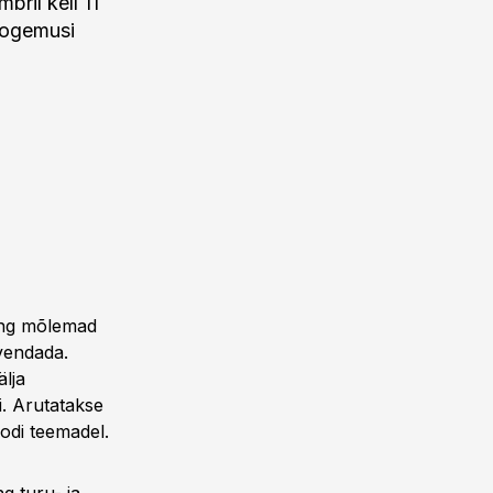
ril kell 11
kogemusi
ning mõlemad
evendada.
älja
i. Arutatakse
oodi teemadel.