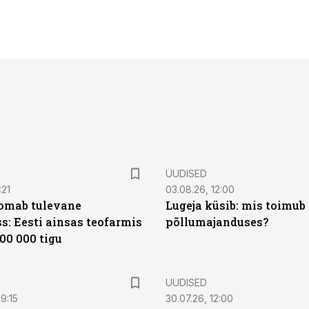
UUDISED
:21
03.08.26, 12:00
oomab tulevane
Lugeja küsib: mis toimub 
s: Eesti ainsas teofarmis
põllumajanduses?
00 000 tigu
UUDISED
9:15
30.07.26, 12:00