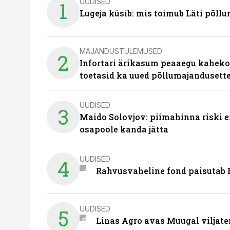
UUDISED
1
Lugeja küsib: mis toimub Läti põll
MAJANDUSTULEMUSED
2
Infortari ärikasum peaaegu kaheko
toetasid ka uued põllumajandusett
UUDISED
3
Maido Solovjov: piimahinna riski ei
osapoole kanda jätta
UUDISED
4
Rahvusvaheline fond paisutab B
UUDISED
5
Linas Agro avas Muugal viljate