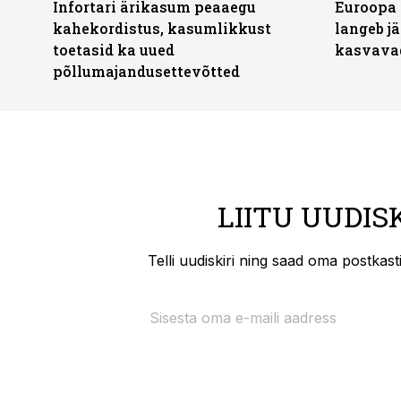
Infortari ärikasum peaaegu
Euroopa 
kahekordistus, kasumlikkust
langeb jä
toetasid ka uued
kasvava
põllumajandusettevõtted
LIITU UUDIS
Telli uudiskiri ning saad oma postkas