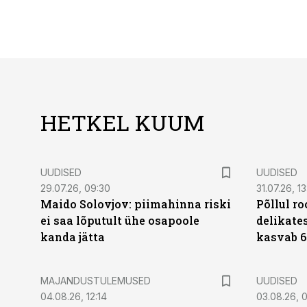
HETKEL KUUM
UUDISED
UUDISED
29.07.26, 09:30
31.07.26, 13
Maido Solovjov: piimahinna riski
Põllul r
ei saa lõputult ühe osapoole
delikates
kanda jätta
kasvab 6
MAJANDUSTULEMUSED
UUDISED
04.08.26, 12:14
03.08.26, 0