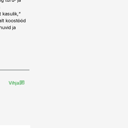
 turu- ja
a
 kasulik,“
alt koostööd
huvid ja
Vihja