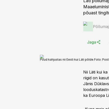
Läti põlluma
Maaeluminis
põuast tingi
Põlluma
Jaga
Põud kahjustas nii Eesti kui Läti põlde.
Foto:
Post
Nii Läti kui 
riigid on kas
Jānis Dūklavs 
looduskatastro
ka Euroopa Li