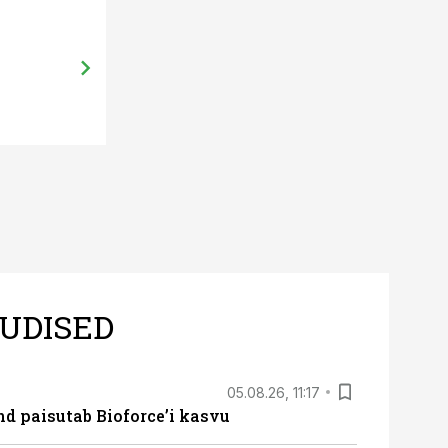
ST
11.06.26, 09:28
Üks seisakupä
miks tasub k
üle vaadata
UDISED
05.08.26, 11:17
d paisutab Bioforce’i kasvu