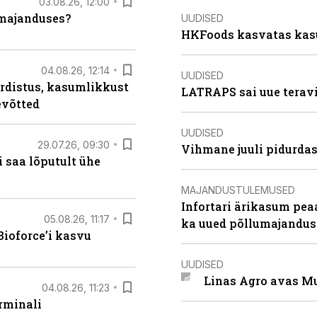
03.08.26, 12:00
umajanduses?
UUDISED
HKFoods kasvatas kas
04.08.26, 12:14
UUDISED
rdistus, kasumlikkust
LATRAPS sai uue teravi
evõtted
UUDISED
29.07.26, 09:30
Vihmane juuli pidurdas
 saa lõputult ühe
MAJANDUSTULEMUSED
Infortari ärikasum pea
05.08.26, 11:17
ka uued põllumajandus
ioforce’i kasvu
UUDISED
Linas Agro avas Mu
04.08.26, 11:23
rminali