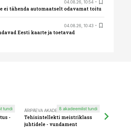
04.08.26, 10:54
 ei tähenda automaatselt odavamat toitu
04.08.26, 10:43
davad Eesti kaarte ja toetavad
t tundi
8 akadeemilist tundi
ÄRIPÄEVA AKADEEMIA
IT KOOLIT
tus -
Tehisintellekti meistriklass
Muutuste
juhtidele - vundament
praktilis