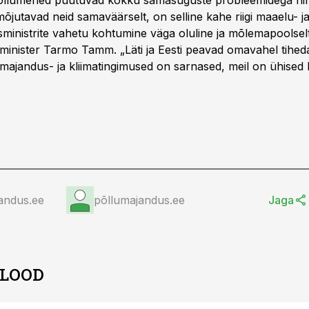
õllumehed puutuvad kokku samasuguste probleemidega ning
mõjutavad neid samaväärselt, on selline kahe riigi maaelu- j
ministrite vahetu kohtumine väga oluline ja mõlemapoolselt
inister Tarmo Tamm. „Läti ja Eesti peavad omavahel tihed
majandus- ja kliimatingimused on sarnased, meil on ühised 
andus.ee
põllumajandus.ee
Jaga
 LOOD