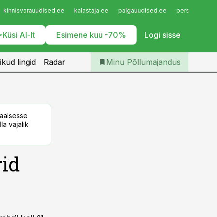
Iseteenindus
kinnisvarauudised.ee
kalastaja.ee
palgauudised.ee
personaliuudi
Telli Põllumajandus
Küsi AI-lt
Esimene kuu -70%
Logi sisse
ikud lingid
Radar
Minu Põllumajandus
taalsesse
la vajalik
rid