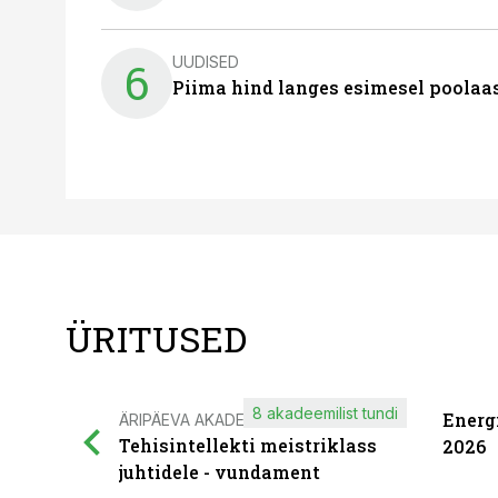
UUDISED
6
Piima hind langes esimesel poolaast
ÜRITUSED
8 akadeemilist tundi
Energ
ÄRIPÄEVA AKADEEMIA
Tehisintellekti meistriklass
2026
juhtidele - vundament