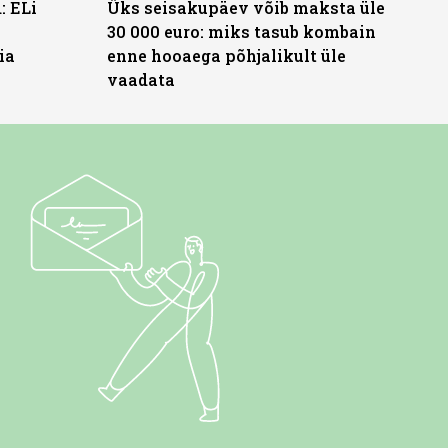
: ELi
Üks seisakupäev võib maksta üle
30 000 euro: miks tasub kombain
ia
enne hooaega põhjalikult üle
vaadata