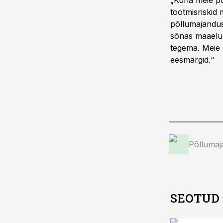
„Kuna meie p
tootmisriskid 
põllumajandus
sõnas maaelum
tegema. Meie 
eesmärgid.“
Põllumaj
SEOTUD