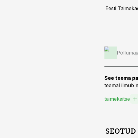
Eesti Taimekas
Põllumaj
See teema pa
teemal ilmub m
taimekaitse
SEOTUD