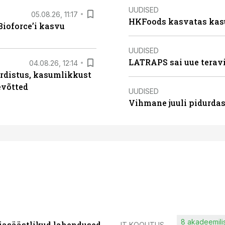
UUDISED
05.08.26, 11:17
HKFoods kasvatas kas
ioforce’i kasvu
UUDISED
LATRAPS sai uue teravi
04.08.26, 12:14
rdistus, kasumlikkust
evõtted
UUDISED
Vihmane juuli pidurdas
8 akadeemilis
iasäästlikud lahendused
IT KOOLITUS