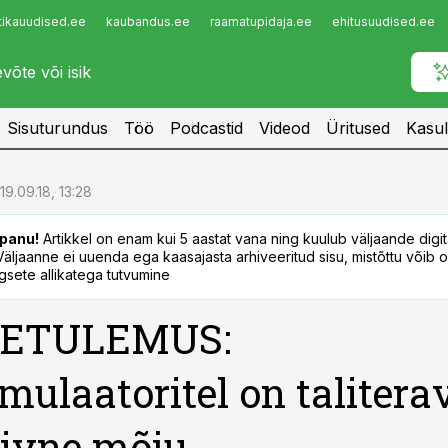
tikauudised.ee
kaubandus.ee
raamatupidaja.ee
ehitusuudised.ee
Infopank
Radar
Sisuturundus
Töö
Podcastid
Videod
Üritused
Kasul
19.09.18, 13:28
panu!
Artikkel on enam kui 5 aastat vana ning kuulub väljaande digi
. Väljaanne ei uuenda ega kaasajasta arhiveeritud sisu, mistõttu võib ol
sete allikatega tutvumine
ETULEMUS:
mulaatoritel on taliterav
iivne mõju