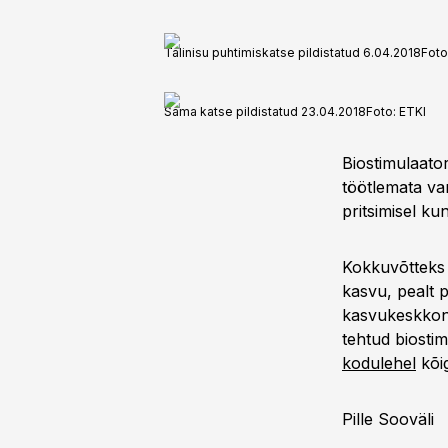
Talinisu puhtimiskatse pildistatud 6.04.2018
Foto
Sama katse pildistatud 23.04.2018
Foto:
ETKI
Biostimulaato
töötlemata var
pritsimisel ku
Kokkuvõtteks 
kasvu, pealt p
kasvukeskkon
tehtud biostim
kodulehel
kõig
Pille Sooväli