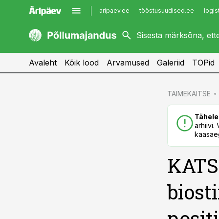
aripaev.ee
tööstusuudised.ee
logis
kaubandus.ee
imelineajalugu.ee
kinnisvarauudised.ee
imelineteadus.ee
Avaleht
Kõik lood
Arvamused
Galeriid
TOPid
cebook
cebook
TAIMEKAITSE
Twitter)
Twitter)
Tähele
kedIn
kedIn
arhiivi
kaasaeg
ail
ail
KATS
k
k
biosti
posit