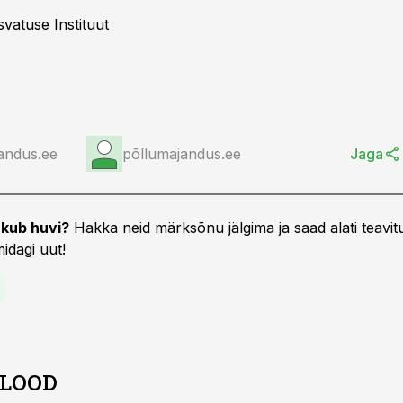
vatuse Instituut
andus.ee
põllumajandus.ee
Jaga
kub huvi?
Hakka neid märksõnu jälgima ja saad alati teavitu
idagi uut!
 LOOD