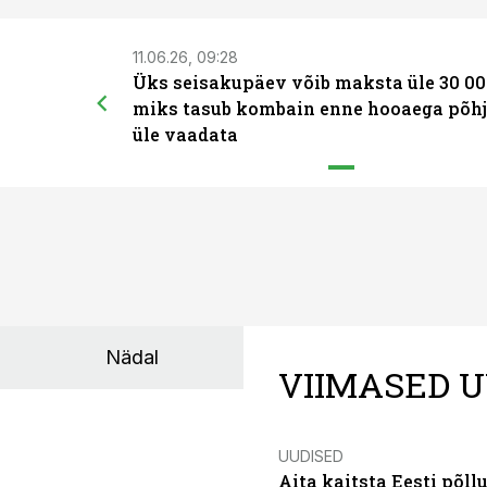
11.06.26, 09:28
Üks seisakupäev võib maksta üle 30 00
miks tasub kombain enne hooaega põhj
üle vaadata
Nädal
VIIMASED U
UUDISED
Aita kaitsta Eesti põllu