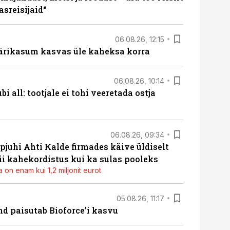
sreisijaid“
06.08.26, 12:15
ärikasum kasvas üle kaheksa korra
06.08.26, 10:14
i all: tootjale ei tohi veeretada ostja
06.08.26, 09:34
pjuhi Ahti Kalde firmades käive üldiselt
i kahekordistus kui ka sulas pooleks
 on enam kui 1,2 miljonit eurot
05.08.26, 11:17
d paisutab Bioforce’i kasvu