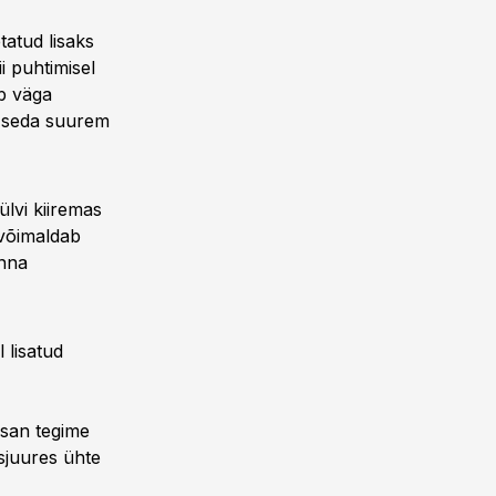
tatud lisaks
i puhtimisel
ab väga
, seda suurem
ülvi kiiremas
 võimaldab
onna
 lisatud
osan tegime
usjuures ühte