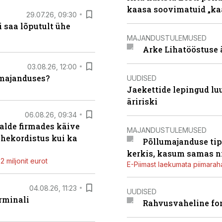
kaasa soovimatuid „kaa
29.07.26, 09:30
 saa lõputult ühe
MAJANDUSTULEMUSED
Arke Lihatööstuse 
03.08.26, 12:00
umajanduses?
UUDISED
Jaekettide lepingud luub
äririski
06.08.26, 09:34
alde firmades käive
MAJANDUSTULEMUSED
ahekordistus kui ka
Põllumajanduse tip
kerkis, kasum samas ni
 miljonit eurot
E-Piimast laekumata piimaraha
04.08.26, 11:23
UUDISED
rminali
Rahvusvaheline fon