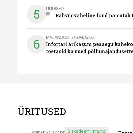
UUDISED
5
Rahvusvaheline fond paisutab B
MAJANDUSTULEMUSED
6
Infortari ärikasum peaaegu kaheko
toetasid ka uued põllumajandusett
ÜRITUSED
8 akadeemilist tundi
Energ
ÄRIPÄEVA AKADEEMIA