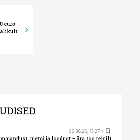
0 euro:
alikult
UDISED
06.08.26, 13:27
majandust, metsi ja loodust – ära too reisilt