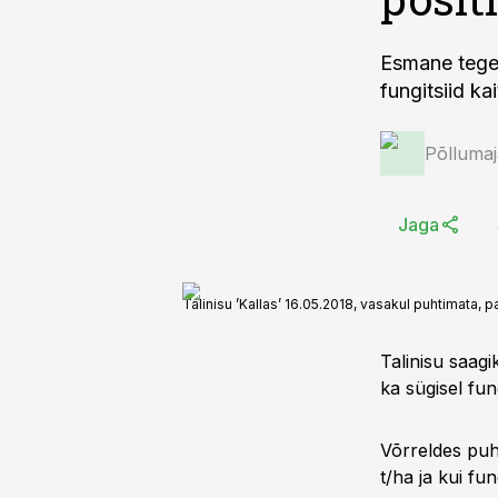
Esmane tegev
fungitsiid ka
Põlluma
Jaga
Talinisu ’Kallas’ 16.05.2018, vasakul puhtimata, p
Talinisu saagi
ka sügisel fun
Võrreldes puh
t/ha ja kui fun