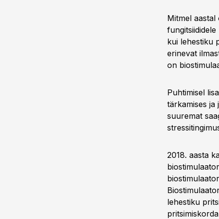
Mitmel aastal 
fungitsiididel
kui lehestiku 
erinevat ilma
on biostimula
Puhtimisel lis
tärkamises ja
suuremat saa
stressitingimu
2018. aasta ka
biostimulaato
biostimulaator
Biostimulaato
lehestiku prit
pritsimiskorda 