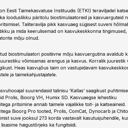
on Eesti Taimekasvatuse Instituudis (ETKI) teraviljadel katse
e ka looduslikku päritolu biostimulaatoreid ja kasvuerguteid ni
pritsimisel. Taliteravilja pikk kasvuaeg sügisest suveni hõlm
stikku ja mida keerulisemad on kasvukeskkonna tingimused
atorite mõju olnud.
atud biostimulaatori positiivne mõju kasvuergutina avaldub k
 juurestiku võimsamas arengus ja kasvus. Korralik juurestik
gikust. Heas kasvujõus taim on vastupidavam kasvukeskk
stele ja taimekahjustajatele.
svuhooajal suurendasid talinisu ’Kallas’ saagikust puhtimisel
rid Prolis, Bioorg VH, Humix SD. Kasvuaegse lehestiku
itega pritsimine annab taimele vajalikke toit- ja kaitseaineid.
ritega Bioorg Pro tooted, Prolis, ComCat, Dynocarb ja Chit
simist suve jooksul 2?3 korda vastavalt kasutusjuhendile, k
lisasime haigustõrjeks ka fungitsiidi.