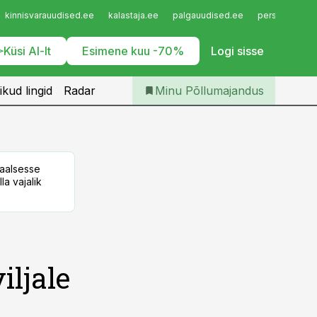
Iseteenindus
kinnisvarauudised.ee
kalastaja.ee
palgauudised.ee
personaliuudi
Telli Põllumajandus
Küsi AI-lt
Esimene kuu -70%
Logi sisse
ikud lingid
Radar
Minu Põllumajandus
taalsesse
la vajalik
iljale