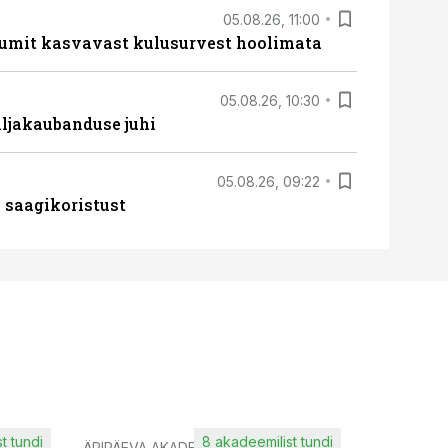
05.08.26, 11:00
umit kasvavast kulusurvest hoolimata
05.08.26, 10:30
ljakaubanduse juhi
05.08.26, 09:22
 saagikoristust
t tundi
8 akadeemilist tundi
ÄRIPÄEVA AKADEEMIA
IT KOOLIT