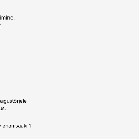
imine,
.
aigustõrjele
us.
je enamsaaki 1