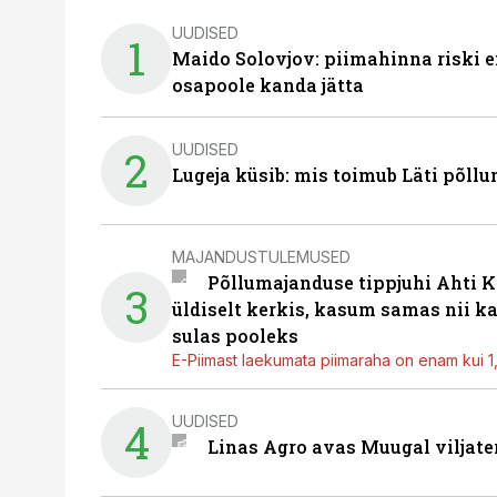
UUDISED
1
Maido Solovjov: piimahinna riski ei
osapoole kanda jätta
UUDISED
2
Lugeja küsib: mis toimub Läti põll
MAJANDUSTULEMUSED
Põllumajanduse tippjuhi Ahti K
3
üldiselt kerkis, kasum samas nii k
sulas pooleks
E-Piimast laekumata piimaraha on enam kui 1,2
UUDISED
4
Linas Agro avas Muugal viljate