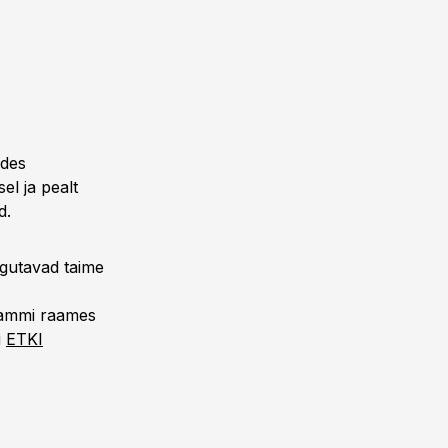
ldes
el ja pealt
d.
rgutavad taime
rammi raames
i
ETKI