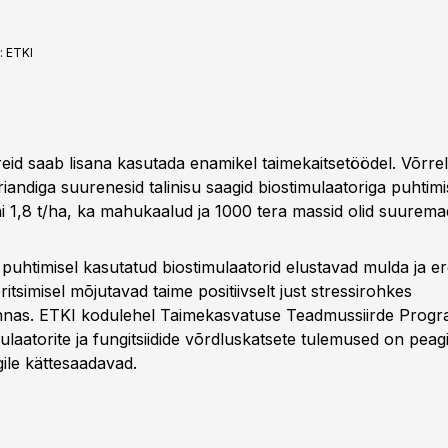
:
ETKI
reid saab lisana kasutada enamikel taimekaitsetöödel. Võrre
iandiga suurenesid talinisu saagid biostimulaatoriga puhtimis
ni 1,8 t/ha, ka mahukaalud ja 1000 tera massid olid suurema
puhtimisel kasutatud biostimulaatorid elustavad mulda ja e
ritsimisel mõjutavad taime positiivselt just stressirohkes
nas. ETKI kodulehel Taimekasvatuse Teadmussiirde Prog
ulaatorite ja fungitsiidide võrdluskatsete tulemused on peag
ile kättesaadavad.