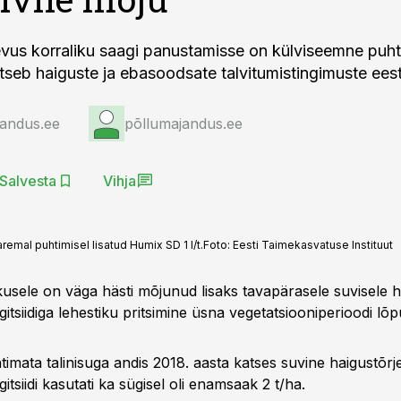
us korraliku saagi panustamisse on külviseemne puht
itseb haiguste ja ebasoodsate talvitumistingimuste eest
jandus.ee
põllumajandus.ee
Salvesta
Vihja
aremal puhtimisel lisatud Humix SD 1 l/t.
Foto:
Eesti Taimekasvatuse Instituut
kusele on väga hästi mõjunud lisaks tavapärasele suvisele h
gitsiidiga lehestiku pritsimine üsna vegetatsiooniperioodi lõp
timata talinisuga andis 2018. aasta katses suvine haigustõr
gitsiidi kasutati ka sügisel oli enamsaak 2 t/ha.