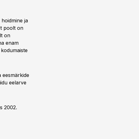
 hoidmine ja
t poolt on
lt on
üha enam
ja kodumaiste
a eesmärkide
iidu eelarve
s 2002.