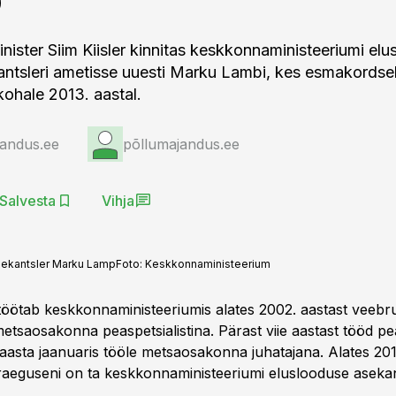
ister Siim Kiisler kinnitas keskkonnaministeeriumi el
ntsleri ametisse uuesti Marku Lambi, kes esmakordsel
kohale 2013. aastal.
jandus.ee
põllumajandus.ee
Salvesta
Vihja
sekantsler Marku Lamp
Foto:
Keskkonnaministeerium
ötab keskkonnaministeeriumis alates 2002. aastast veebrua
etsaosakonna peaspetsialistina. Pärast viie aastast tööd pea
 aasta jaanuaris tööle metsaosakonna juhatajana. Alates 201
praeguseni on ta keskkonnaministeeriumi eluslooduse asekan