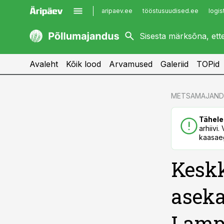
aripaev.ee
tööstusuudised.ee
logis
kaubandus.ee
imelineajalugu.ee
kinnisvarauudised.ee
imelineteadus.ee
Avaleht
Kõik lood
Arvamused
Galeriid
TOPid
cebook
cebook
METSAMAJAND
Twitter)
Twitter)
Tähele
kedIn
kedIn
arhiivi
kaasaeg
ail
ail
Kesk
k
k
aseka
Lam