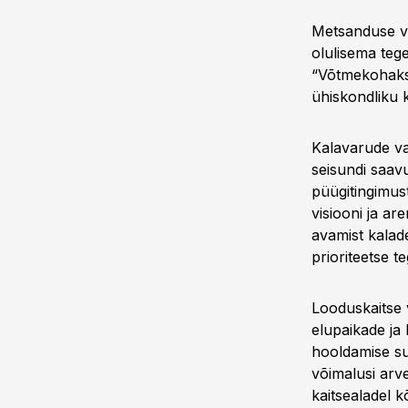
Metsanduse va
olulisema teg
“Võtmekohaks o
ühiskondliku 
Kalavarude va
seisundi saav
püügitingimus
visiooni ja a
avamist kalad
prioriteetse t
Looduskaitse 
elupaikade ja 
hooldamise su
võimalusi arv
kaitsealadel 