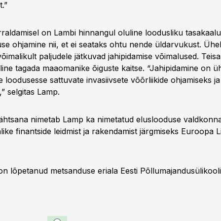
.”
raldamisel on Lambi hinnangul oluline loodusliku tasakaalu
use ohjamine nii, et ei seataks ohtu nende üldarvukust. Ühel
võimalikult paljudele jätkuvad jahipidamise võimalused. Teisa
uline tagada maaomanike õiguste kaitse. “Jahipidamine on 
ie loodusesse sattuvate invasiivsete võõrliikide ohjamiseks 
s,” selgitas Lamp.
tähtsana nimetab Lamp ka nimetatud eluslooduse valdkonn
alike finantside leidmist ja rakendamist järgmiseks Euroopa L
 lõpetanud metsanduse eriala Eesti Põllumajandusülikooli