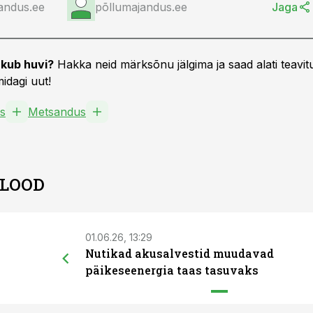
andus.ee
põllumajandus.ee
Jaga
kub huvi?
Hakka neid märksõnu jälgima ja saad alati teavitu
idagi uut!
s
Metsandus
 LOOD
01.06.26, 13:29
Nutikad akusalvestid muudavad
päikeseenergia taas tasuvaks