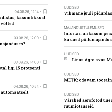
UUDISED
04.08.26, 12:14
Vihmane juuli pidurdas
rdistus, kasumlikkust
evõtted
MAJANDUSTULEMUSED
Infortari ärikasum pea
03.08.26, 12:00
ka uued põllumajandus
umajanduses?
UUDISED
Linas Agro avas Mu
03.08.26, 14:00
al ligi 15 protsenti
UUDISED
METK: odavam tooraine
04.08.26, 10:54
 automaatselt
UUDISED
Värsked aerofotod uuen
ruumiotsuseid