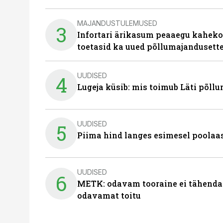
MAJANDUSTULEMUSED
3
Infortari ärikasum peaaegu kaheko
toetasid ka uued põllumajandusett
UUDISED
4
Lugeja küsib: mis toimub Läti põll
UUDISED
5
Piima hind langes esimesel poolaast
UUDISED
6
METK: odavam tooraine ei tähenda
odavamat toitu