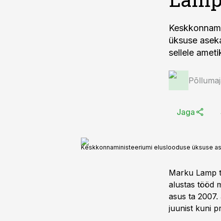
Keskkonnamin
üksuse aseka
sellele ameti
Põlluma
Jaga
Keskkonnaministeeriumi eluslooduse üksuse a
Marku Lamp tö
alustas tööd m
asus ta 2007.
juunist kuni 