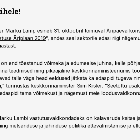
ähele!
er Marku Lamp esineb 31. oktoobril toimuval Äripäeva konv
stuse Äriplaan 2019
“, andes seal sektorile edasi riigi nägem
astast.
n end tõestanud võimeka ja edumeelse juhina, kelle põhja
na teadmised ning pikaajaline keskkonnaministeeriumis tö
ad talle väga head eeldused jätkata ka edaspidi tugeva ni
,” tunnustas keskkonnaminister Siim Kiisler. “Seetõttu usal
edaspidi tema võimekust ja nägemust meie loodusvaldkonn
arku Lambi vastutusvaldkondadeks on kalavarude kaitse ja
ing metsanduse ja jahinduse poliitika ettevalmistamise ja ell