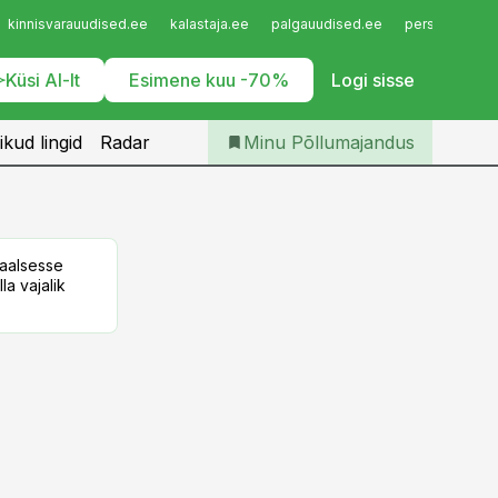
Iseteenindus
kinnisvarauudised.ee
kalastaja.ee
palgauudised.ee
personaliuudi
Telli Põllumajandus
Küsi AI-lt
Esimene kuu -70%
Logi sisse
ikud lingid
Radar
Minu Põllumajandus
taalsesse
la vajalik