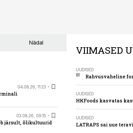
Nädal
VIIMASED U
UUDISED
Rahvusvaheline fon
04.08.26, 11:23
rminali
UUDISED
HKFoods kasvatas kas
03.08.26, 09:15
UUDISED
järsult, õlikultuurid
LATRAPS sai uue teravi