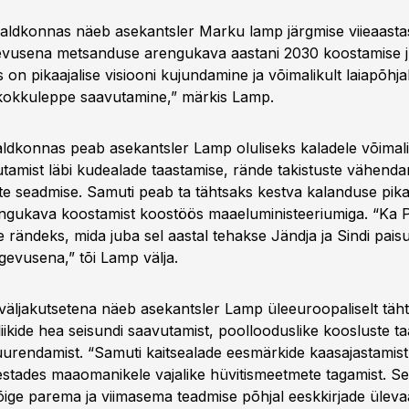
ldkonnas näeb asekantsler Marku lamp järgmise viieaasta
evusena metsanduse arengukava aastani 2030 koostamise ju
n pikaajalise visiooni kujundamine ja võimalikult laiapõhjal
kokkuleppe saavutamine,” märkis Lamp.
ldkonnas peab asekantsler Lamp oluliseks kaladele võimali
utamist läbi kudealade taastamise, rände takistuste vähenda
te seadmise. Samuti peab ta tähtsaks kestva kalanduse pikaa
rengukava koostamist koostöös maaeluministeeriumiga. “Ka P
e rändeks, mida juba sel aastal tehakse Jändja ja Sindi pais
egevusena,” tõi Lamp välja.
väljakutsetena näeb asekantsler Lamp üleeuroopaliselt täht
liikide hea seisundi saavutamist, poollooduslike koosluste ta
urendamist. “Samuti kaitsealade eesmärkide kaasajastamist ni
estades maaomanikele vajalike hüvitismeetmete tagamist. S
kõige parema ja viimasema teadmise põhjal eeskkirjade ülevaa