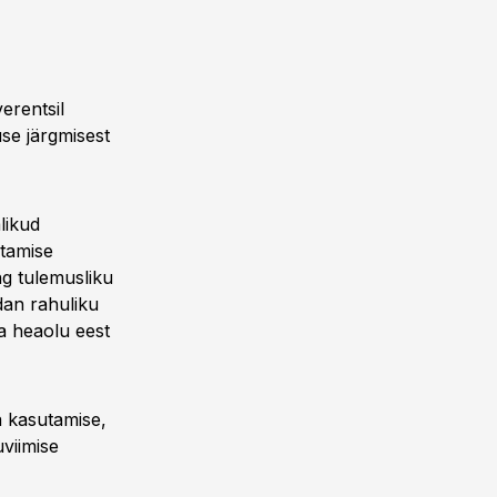
erentsil
use järgmisest
likud
ötamise
ng tulemusliku
dan rahuliku
a heaolu eest
 kasutamise,
uviimise