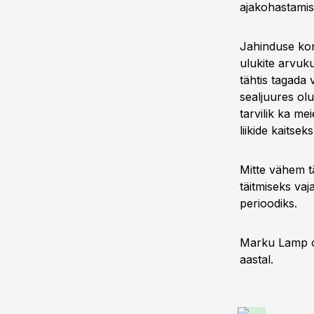
ajakohastamist
Jahinduse kor
ulukite arvuk
tähtis tagada 
sealjuures ol
tarvilik ka me
liikide kaitsek
Mitte vähem 
täitmiseks vaj
perioodiks.
Marku Lamp on
aastal.