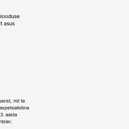
uslooduse
t asus
rist, mil ta
spetsialistina
3. aasta
tsler.