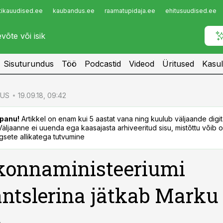
tikauudised.ee
kaubandus.ee
raamatupidaja.ee
ehitusuudised.ee
Infopank
Radar
Sisuturundus
Töö
Podcastid
Videod
Üritused
Kasul
US
19.09.18, 09:42
panu!
Artikkel on enam kui 5 aastat vana ning kuulub väljaande digi
. Väljaanne ei uuenda ega kaasajasta arhiveeritud sisu, mistõttu võib ol
sete allikatega tutvumine
konnaministeeriumi
ntslerina jätkab Marku
p