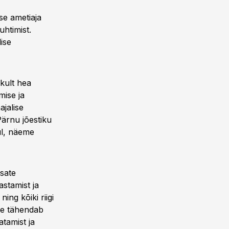
se ametiaja
htimist.
ise
kult hea
mise ja
jalise
ärnu jõestiku
ul, näeme
sate
astamist ja
ng kõiki riigi
ee tähendab
tamist ja