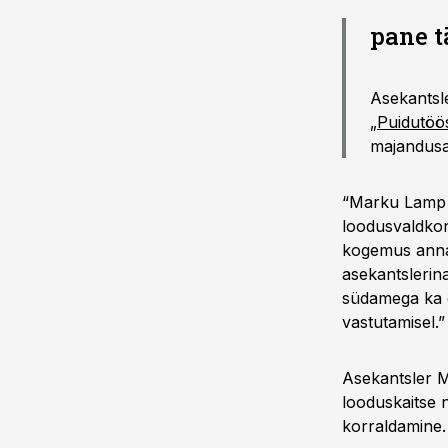
pane t
Asekantsl
„
Puidutöö
majandusa
“Marku Lamp o
loodusvaldkon
kogemus annav
asekantslerina
südamega ka 
vastutamisel.”
Asekantsler M
looduskaitse n
korraldamine.