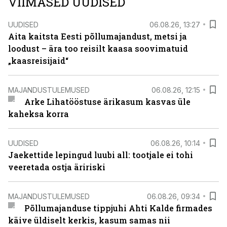
VIIMASED UUDISED
UUDISED
06.08.26, 13:27
Aita kaitsta Eesti põllumajandust, metsi ja
loodust – ära too reisilt kaasa soovimatuid
„kaasreisijaid“
MAJANDUSTULEMUSED
06.08.26, 12:15
Arke Lihatööstuse ärikasum kasvas üle
kaheksa korra
UUDISED
06.08.26, 10:14
Jaekettide lepingud luubi all: tootjale ei tohi
veeretada ostja äririski
MAJANDUSTULEMUSED
06.08.26, 09:34
Põllumajanduse tippjuhi Ahti Kalde firmades
käive üldiselt kerkis, kasum samas nii