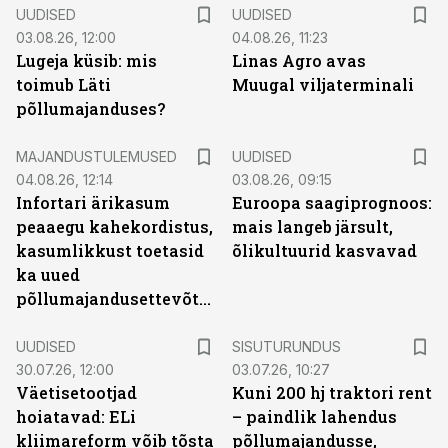
UUDISED
UUDISED
03.08.26, 12:00
04.08.26, 11:23
Lugeja küsib: mis
Linas Agro avas
toimub Läti
Muugal viljaterminali
põllumajanduses?
MAJANDUSTULEMUSED
UUDISED
04.08.26, 12:14
03.08.26, 09:15
Infortari ärikasum
Euroopa saagiprognoos:
peaaegu kahekordistus,
mais langeb järsult,
kasumlikkust toetasid
õlikultuurid kasvavad
ka uued
põllumajandusettevõtted
ST
UUDISED
SISUTURUNDUS
30.07.26, 12:00
03.07.26, 10:27
Väetisetootjad
Kuni 200 hj traktori rent
hoiatavad: ELi
– paindlik lahendus
kliimareform võib tõsta
põllumajandusse,