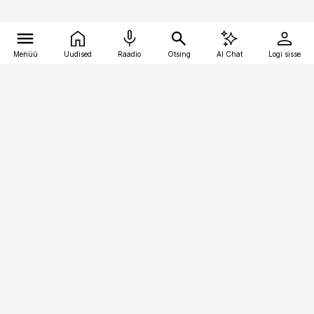
Menüü
Uudised
Raadio
Otsing
AI Chat
Logi sisse
Vana-Lõuna 39/1, 19094 Tallinn
(+372) 667 0111
pollumajandus@pollumajandus.ee
Telli
Reklaam
Firmast
Sisu kasutamisõigused
Ajakirjaniku
eetikakoodeks
Üldtingimused
Privaatsustingimused
Küpsiste poliitika
KKK