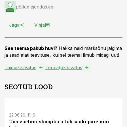
põllumajandus.ee
Jaga
Vihja
See teema pakub huvi?
Hakka neid märksõnu jälgima
ja saad alati teavituse, kui sel teemal ilmub midagi uut!
Taimekasvatus
Teraviljakasvatus
SEOTUD LOOD
ST
22.06.26, 11:16
Uus väetamisloogika aitab saaki paremini