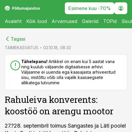
Esimene kuu -70%
Avaleht
Kõik lood
Arvamused
Galeriid
TOPid
Sisu
cebook
cebook
Tagasi
Twitter)
Twitter)
TAIMEKASVATUS
02.10.18, 08:32
kedIn
kedIn
Tähelepanu!
Artikkel on enam kui 5 aastat vana
ning kuulub väljaande digitaalsesse arhiivi.
ail
ail
Väljaanne ei uuenda ega kaasajasta arhiveeritud
sisu, mistõttu võib olla vajalik kaasaegsete
k
k
allikatega tutvumine
Rahuleiva konverents:
koostöö on arengu mootor
27.?28. septembril toimus Sangastes ja Läti poolel