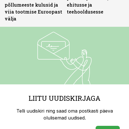
põllumeeste kulusid ja
ehitusse ja
viia tootmise Euroopast
teehooldusesse
välja
LIITU UUDISKIRJAGA
Telli uudiskiri ning saad oma postkasti päeva
olulisemad uudised.