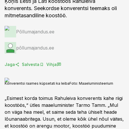
Ķoņis Eesti ja Läti koostöös Rahuleiva
konverents. Seekordse konverentsi teemaks oli
mitmetasandiline koostöö.
Põllumajandus.ee
põllumajandus.ee
Jaga
Salvesta
Vihja
Konverentsi raames küpsetati ka leiba
Foto:
Maaeluministeerium
„Esimest korda toimus Rahuleiva konverents kahe riigi
koostöös,“ ütles maaeluminister Tarmo Tamm. „Mul
on väga hea meel, et saime seda teha ühiselt heade
lõunanaabritega. Usun, et oleme kõik ühel nõul väites,
et koostöö on arengu mootor, koostöö puudumine