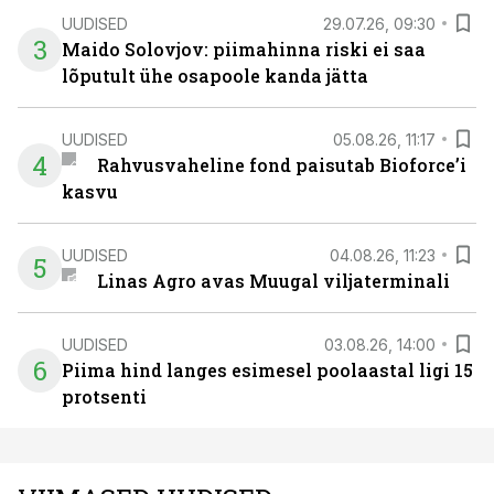
UUDISED
29.07.26, 09:30
3
Maido Solovjov: piimahinna riski ei saa
lõputult ühe osapoole kanda jätta
UUDISED
05.08.26, 11:17
4
Rahvusvaheline fond paisutab Bioforce’i
kasvu
UUDISED
04.08.26, 11:23
5
Linas Agro avas Muugal viljaterminali
UUDISED
03.08.26, 14:00
6
Piima hind langes esimesel poolaastal ligi 15
protsenti