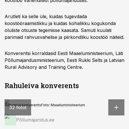
koostöö vahenditest põllumajanduses.
Arutleti ka selle üle, kuidas tugevdada
koostööraamistikku ja kuidas kohalikku kogukonda
oluliste otsuste tegemisse kaasata. Samuti kuulati
parimaid rahvusvahelise ja piirkondliku koostöö näiteid.
Konverentsi korraldasid Eesti Maaeluministeerium, Läti
Põllumajandusministeerium, Eesti Rukki Selts ja Latvian
Rural Advisory and Training Centre.
Rahuleiva konverents
Rahuleiva konverents
Foto:
Maaeluministeerium
32 fotot
Põllumajandus.ee