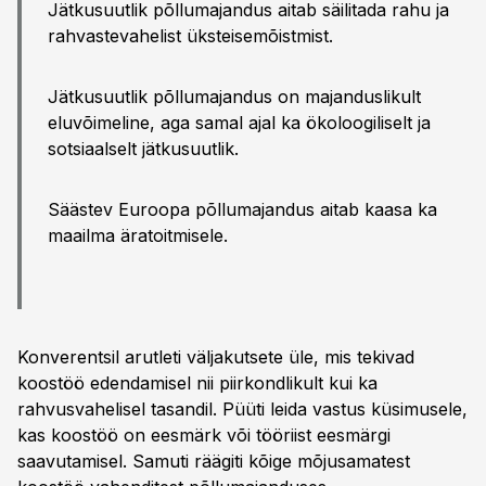
Jätkusuutlik põllumajandus aitab säilitada rahu ja
rahvastevahelist üksteisemõistmist.
Jätkusuutlik põllumajandus on majanduslikult
eluvõimeline, aga samal ajal ka ökoloogiliselt ja
sotsiaalselt jätkusuutlik.
Säästev Euroopa põllumajandus aitab kaasa ka
maailma äratoitmisele.
Konverentsil arutleti väljakutsete üle, mis tekivad
koostöö edendamisel nii piirkondlikult kui ka
rahvusvahelisel tasandil. Püüti leida vastus küsimusele,
kas koostöö on eesmärk või tööriist eesmärgi
saavutamisel. Samuti räägiti kõige mõjusamatest