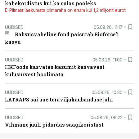
kahekordistus kui ka sulas pooleks
E-Piimast laekumata piimaraha on enam kui 1,2 miljonit eurot
UUDISED
05.08.26, 11:17
Rahvusvaheline fond paisutab Bioforce’i
kasvu
UUDISED
05.08.26, 11:00
HKFoods kasvatas kasumit kasvavast
kulusurvest hoolimata
UUDISED
05.08.26, 10:30
LATRAPS sai uue teraviljakaubanduse juhi
UUDISED
05.08.26, 09:22
Vihmane juuli pidurdas saagikoristust