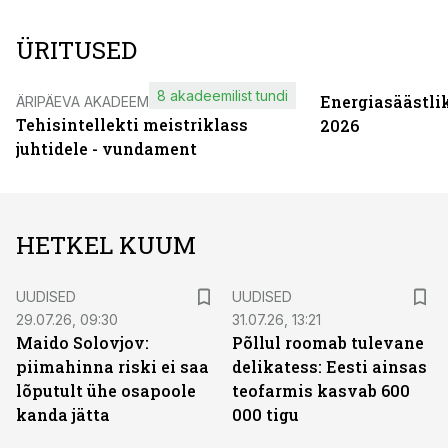
ÜRITUSED
8 akadeemilist tundi
Energiasäästli
ÄRIPÄEVA AKADEEMIA
Tehisintellekti meistriklass
2026
juhtidele - vundament
HETKEL KUUM
UUDISED
UUDISED
29.07.26, 09:30
31.07.26, 13:21
Maido Solovjov:
Põllul roomab tulevane
piimahinna riski ei saa
delikatess: Eesti ainsas
lõputult ühe osapoole
teofarmis kasvab 600
kanda jätta
000 tigu