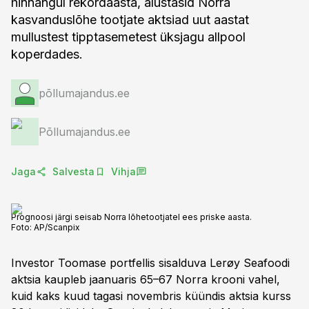
hinnangul rekordaasta, alustasid Norra
kasvanduslõhe tootjate aktsiad uut aastat
mullustest tipptasemetest üksjagu allpool
koperdades.
põllumajandus.ee
Põllumajandus.ee
Jaga
Salvesta
Vihja
Prognoosi järgi seisab Norra lõhetootjatel ees priske aasta.
Foto:
AP/Scanpix
Investor Toomase portfellis sisalduva Lerøy Seafoodi
aktsia kaupleb jaanuaris 65–67 Norra krooni vahel,
kuid kaks kuud tagasi novembris küündis aktsia kurss