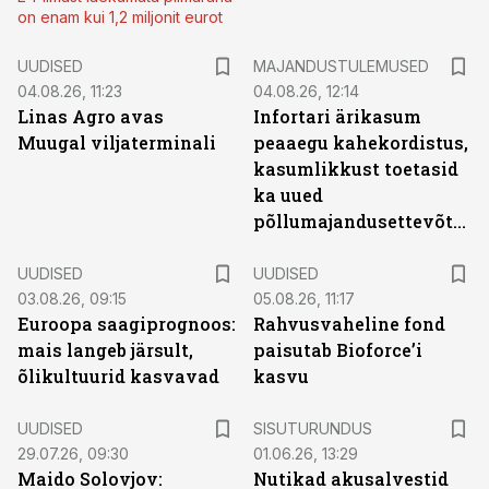
on enam kui 1,2 miljonit eurot
UUDISED
MAJANDUSTULEMUSED
04.08.26, 11:23
04.08.26, 12:14
Linas Agro avas
Infortari ärikasum
Muugal viljaterminali
peaaegu kahekordistus,
kasumlikkust toetasid
ka uued
põllumajandusettevõtted
UUDISED
UUDISED
03.08.26, 09:15
05.08.26, 11:17
Euroopa saagiprognoos:
Rahvusvaheline fond
mais langeb järsult,
paisutab Bioforce’i
õlikultuurid kasvavad
kasvu
ST
UUDISED
SISUTURUNDUS
29.07.26, 09:30
01.06.26, 13:29
Maido Solovjov:
Nutikad akusalvestid