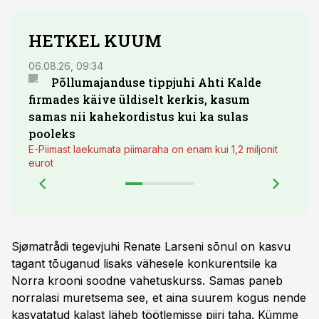
HETKEL KUUM
06.08.26, 09:34
03.08.
Põllumajanduse tippjuhi Ahti Kalde
Luge
firmades käive üldiselt kerkis, kasum
põll
samas nii kahekordistus kui ka sulas
pooleks
E-Piimast laekumata piimaraha on enam kui 1,2 miljonit
eurot
Sjømatrådi tegevjuhi Renate Larseni sõnul on kasvu
tagant tõuganud lisaks vähesele konkurentsile ka
Norra krooni soodne vahetuskurss. Samas paneb
norralasi muretsema see, et aina suurem kogus nende
kasvatatud kalast läheb töötlemisse piiri taha. Kümme