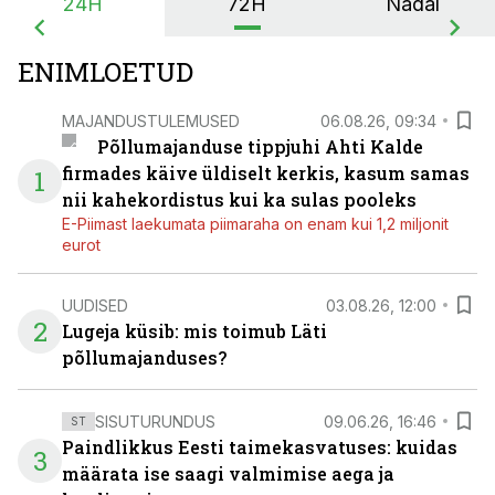
24H
72H
Nädal
ENIMLOETUD
MAJANDUSTULEMUSED
06.08.26, 09:34
Põllumajanduse tippjuhi Ahti Kalde
firmades käive üldiselt kerkis, kasum samas
1
nii kahekordistus kui ka sulas pooleks
E-Piimast laekumata piimaraha on enam kui 1,2 miljonit
eurot
UUDISED
03.08.26, 12:00
2
Lugeja küsib: mis toimub Läti
põllumajanduses?
SISUTURUNDUS
09.06.26, 16:46
ST
Paindlikkus Eesti taimekasvatuses: kuidas
3
määrata ise saagi valmimise aega ja