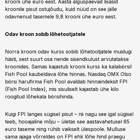
krooni ühe euro eest. Aasta alguspäevad lisasid
kroonile pisut ostujõudu, kuid nüüd on see jälle
odavnenud tasemele 9,8 krooni ühe euro eest.
Odav kroon sobib lõhetootjatele
Norra krooni odav kurss sobib lõhetootjatele muidugi
hästi, sest suurt osa nende sisendkulust arvutatakse
kroonides. Samas kajastub krooni kurss ka kalabörsil
Fish Pool kaubeldava lõhe hinnas. Nasdaq OMX Olso
börsi harufirma Fish Pool avaldab hinnaindeksit FPI
(Fish Pool Index), mis sisuliselt kajastab ühe kilo
roogitud lõhekala börsihinda.
Kuigi FPI langes sügisel pisut – nii nagu see igal sügisel
teeb, hooajaline mõju – ületas see aastavahetusel 65
euro taseme ning rühib vaikselt ülespoole. Mulluse
sama ajaga võrreldes on FPI ehk lõhe hind praegu