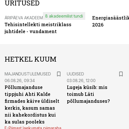
ÜRITUSED
8 akadeemilist tundi
Energiasäästli
ÄRIPÄEVA AKADEEMIA
Tehisintellekti meistriklass
2026
juhtidele - vundament
HETKEL KUUM
MAJANDUSTULEMUSED
UUDISED
06.08.26, 09:34
03.08.26, 12:00
Põllumajanduse
Lugeja küsib: mis
tippjuhi Ahti Kalde
toimub Läti
firmades käive üldiselt
põllumajanduses?
kerkis, kasum samas
nii kahekordistus kui
ka sulas pooleks
E-Piimast laekumata piimaraha