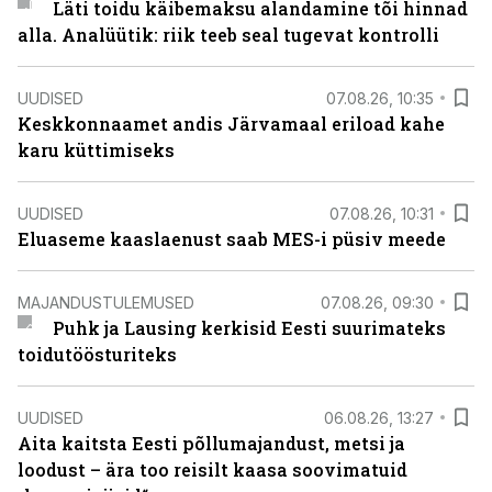
Läti toidu käibemaksu alandamine tõi hinnad
alla. Analüütik: riik teeb seal tugevat kontrolli
UUDISED
07.08.26, 10:35
Keskkonnaamet andis Järvamaal eriload kahe
karu küttimiseks
UUDISED
07.08.26, 10:31
Eluaseme kaaslaenust saab MES-i püsiv meede
MAJANDUSTULEMUSED
07.08.26, 09:30
Puhk ja Lausing kerkisid Eesti suurimateks
toidutöösturiteks
UUDISED
06.08.26, 13:27
Aita kaitsta Eesti põllumajandust, metsi ja
loodust – ära too reisilt kaasa soovimatuid