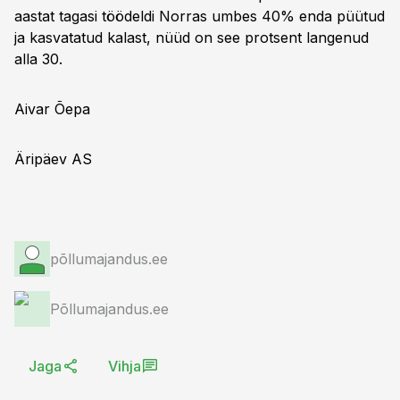
aastat tagasi töödeldi Norras umbes 40% enda püütud
ja kasvatatud kalast, nüüd on see protsent langenud
alla 30.
Aivar Õepa
Äripäev AS
põllumajandus.ee
Põllumajandus.ee
Jaga
Vihja