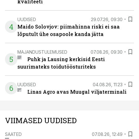
kvaliteeti
UUDISED
29.07.26, 09:30
4
Maido Solovjov: piimahinna riski ei saa
lõputult ühe osapoole kanda jätta
MAJANDUSTULEMUSED
07.08.26, 09:30
5
Puhk ja Lausing kerkisid Eesti
suurimateks toidutöösturiteks
UUDISED
04.08.26, 11:23
6
Linas Agro avas Muugal viljaterminali
VIIMASED UUDISED
SAATED
07.08.26, 12:49