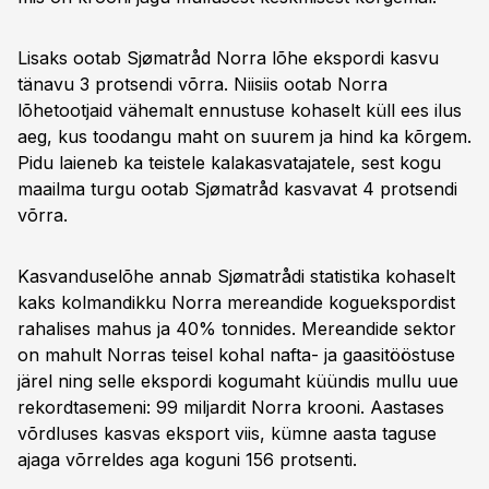
Lisaks ootab Sjømatråd Norra lõhe ekspordi kasvu
tänavu 3 protsendi võrra. Niisiis ootab Norra
lõhetootjaid vähemalt ennustuse kohaselt küll ees ilus
aeg, kus toodangu maht on suurem ja hind ka kõrgem.
Pidu laieneb ka teistele kalakasvatajatele, sest kogu
maailma turgu ootab Sjømatråd kasvavat 4 protsendi
võrra.
Kasvanduselõhe annab Sjømatrådi statistika kohaselt
kaks kolmandikku Norra mereandide koguekspordist
rahalises mahus ja 40% tonnides. Mereandide sektor
on mahult Norras teisel kohal nafta- ja gaasitööstuse
järel ning selle ekspordi kogumaht küündis mullu uue
rekordtasemeni: 99 miljardit Norra krooni. Aastases
võrdluses kasvas eksport viis, kümne aasta taguse
ajaga võrreldes aga koguni 156 protsenti.