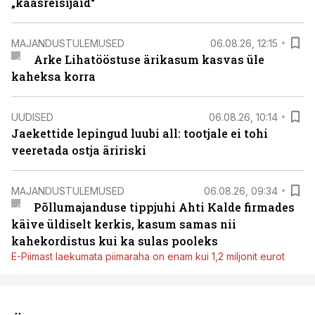
„kaasreisijaid“
MAJANDUSTULEMUSED
06.08.26, 12:15
Arke Lihatööstuse ärikasum kasvas üle
kaheksa korra
UUDISED
06.08.26, 10:14
Jaekettide lepingud luubi all: tootjale ei tohi
veeretada ostja äririski
MAJANDUSTULEMUSED
06.08.26, 09:34
Põllumajanduse tippjuhi Ahti Kalde firmades
käive üldiselt kerkis, kasum samas nii
kahekordistus kui ka sulas pooleks
E-Piimast laekumata piimaraha on enam kui 1,2 miljonit eurot