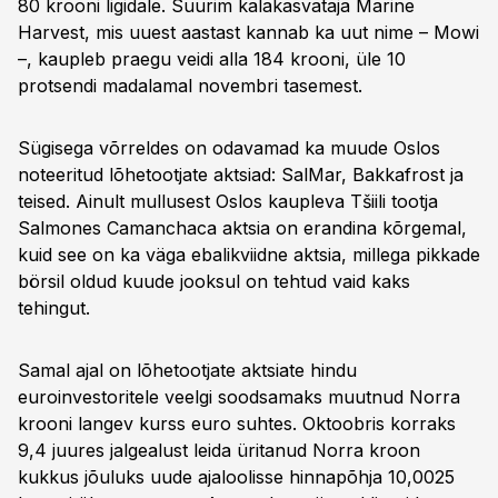
80 krooni ligidale. Suurim kalakasvataja Marine
Harvest, mis uuest aastast kannab ka uut nime – Mowi
–, kaupleb praegu veidi alla 184 krooni, üle 10
protsendi madalamal novembri tasemest.
Sügisega võrreldes on odavamad ka muude Oslos
noteeritud lõhetootjate aktsiad: SalMar, Bakkafrost ja
teised. Ainult mullusest Oslos kaupleva Tšiili tootja
Salmones Camanchaca aktsia on erandina kõrgemal,
kuid see on ka väga ebalikviidne aktsia, millega pikkade
börsil oldud kuude jooksul on tehtud vaid kaks
tehingut.
Samal ajal on lõhetootjate aktsiate hindu
euroinvestoritele veelgi soodsamaks muutnud Norra
krooni langev kurss euro suhtes. Oktoobris korraks
9,4 juures jalgealust leida üritanud Norra kroon
kukkus jõuluks uude ajaloolisse hinnapõhja 10,0025