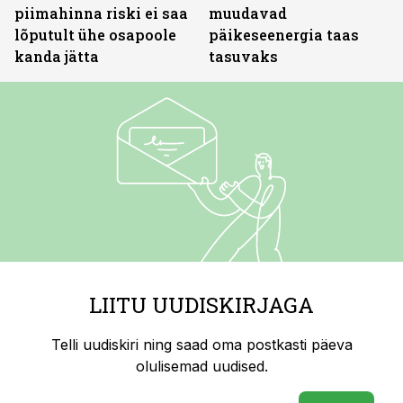
piimahinna riski ei saa
muudavad
lõputult ühe osapoole
päikeseenergia taas
kanda jätta
tasuvaks
LIITU UUDISKIRJAGA
Telli uudiskiri ning saad oma postkasti päeva
olulisemad uudised.