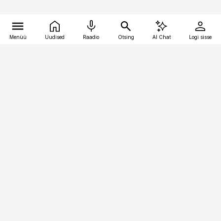
Menüü
Uudised
Raadio
Otsing
AI Chat
Logi sisse
Vana-Lõuna 39/1, 19094 Tallinn
(+372) 667 0111
pollumajandus@pollumajandus.ee
Telli
Reklaam
Firmast
Sisu kasutamisõigused
Ajakirjaniku
eetikakoodeks
Üldtingimused
Privaatsustingimused
Küpsiste poliitika
KKK