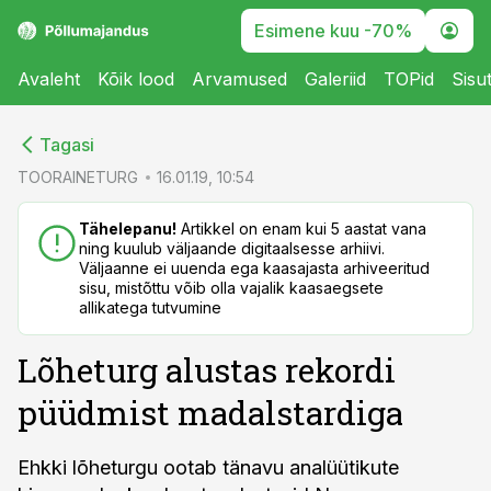
Esimene kuu -70%
Avaleht
Kõik lood
Arvamused
Galeriid
TOPid
Sisu
cebook
cebook
Tagasi
Twitter)
Twitter)
TOORAINETURG
16.01.19, 10:54
kedIn
kedIn
Tähelepanu!
Artikkel on enam kui 5 aastat vana
ning kuulub väljaande digitaalsesse arhiivi.
ail
ail
Väljaanne ei uuenda ega kaasajasta arhiveeritud
sisu, mistõttu võib olla vajalik kaasaegsete
k
k
allikatega tutvumine
Lõheturg alustas rekordi
püüdmist madalstardiga
Ehkki lõheturgu ootab tänavu analüütikute