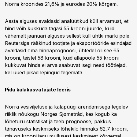
Norra kroonides 21,6% ja eurodes 20% kõrgem.
Aasta alguses avaldasid analüütikud küll arvamust, et
hind võib kukkuda tagasi 55 krooni juurde, kuid
vähemalt jaanuari alguses sellest küll ühtki märki pole.
Reutersiga rääkinud tootjate ja eksportööride esindajad
avaldasid oma hinnaprognoosi, ühtedel oli see 65
krooni, teistel 58 krooni, kuid allapoole 55 krooni
kukkuvat hinda ei arva saabuvat isegi need töötlejad,
kel uued pikad lepingud tegemata.
Pidu kalakasvatajate leeris
Norra vesiviljeluse ja kalapüügi arendamisega tegelev
riiklik nõukogu Norges Sjømatråd, kes kogub ka
lõheturu statistikat ja teeb prognoose, pakkus
tänavuseks keskmiseks lõhekilo hinnaks 62,7 krooni,
mis on krooni jagu mullusest keskmisest kõrgemal.