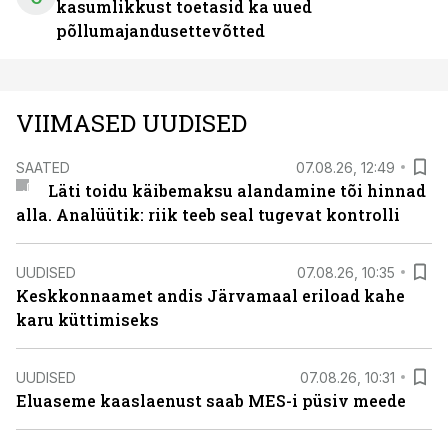
kasumlikkust toetasid ka uued
põllumajandusettevõtted
VIIMASED UUDISED
SAATED
07.08.26, 12:49
Läti toidu käibemaksu alandamine tõi hinnad
alla. Analüütik: riik teeb seal tugevat kontrolli
UUDISED
07.08.26, 10:35
Keskkonnaamet andis Järvamaal eriload kahe
karu küttimiseks
UUDISED
07.08.26, 10:31
Eluaseme kaaslaenust saab MES-i püsiv meede