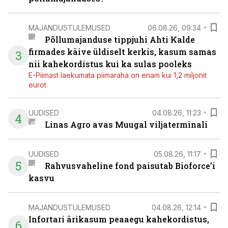
MAJANDUSTULEMUSED
06.08.26, 09:34
Põllumajanduse tippjuhi Ahti Kalde
firmades käive üldiselt kerkis, kasum samas
3
nii kahekordistus kui ka sulas pooleks
E-Piimast laekumata piimaraha on enam kui 1,2 miljonit
eurot
UUDISED
04.08.26, 11:23
4
Linas Agro avas Muugal viljaterminali
UUDISED
05.08.26, 11:17
5
Rahvusvaheline fond paisutab Bioforce’i
kasvu
MAJANDUSTULEMUSED
04.08.26, 12:14
Infortari ärikasum peaaegu kahekordistus,
6