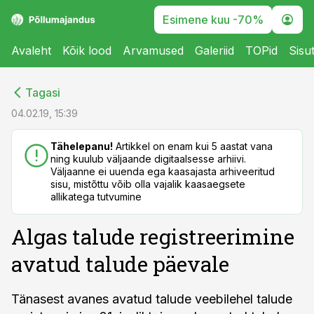
Esimene kuu -70%
Avaleht
Kõik lood
Arvamused
Galeriid
TOPid
Sisu
cebook
cebook
Tagasi
Twitter)
Twitter)
04.02.19, 15:39
kedIn
kedIn
Tähelepanu!
Artikkel on enam kui 5 aastat vana
ning kuulub väljaande digitaalsesse arhiivi.
ail
ail
Väljaanne ei uuenda ega kaasajasta arhiveeritud
sisu, mistõttu võib olla vajalik kaasaegsete
k
k
allikatega tutvumine
Algas talude registreerimine
avatud talude päevale
Tänasest avanes avatud talude veebilehel talude