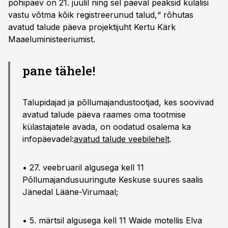
põhipäev on 21. juulil ning sel päeval peaksid külalisi
vastu võtma kõik registreerunud talud,“ rõhutas
avatud talude päeva projektijuht Kertu Kärk
Maaeluministeeriumist.
pane tähele!
Talupidajad ja põllumajandustootjad, kes soovivad
avatud talude päeva raames oma tootmise
külastajatele avada, on oodatud osalema ka
infopäevadel:
avatud talude veebilehelt
.
• 27. veebruaril algusega kell 11
Põllumajandusuuringute Keskuse suures saalis
Jänedal Lääne-Virumaal;
• 5. märtsil algusega kell 11 Waide motellis Elva