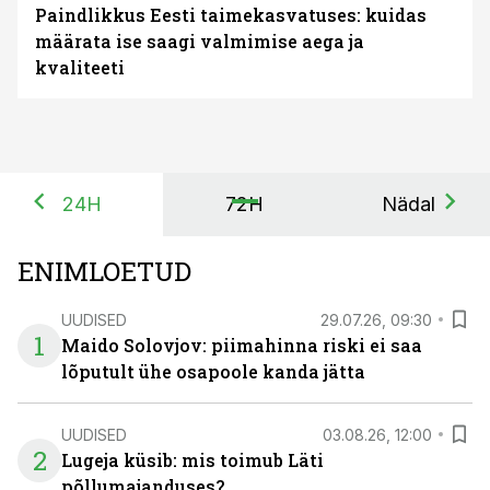
Paindlikkus Eesti taimekasvatuses: kuidas
määrata ise saagi valmimise aega ja
kvaliteeti
24H
72H
Nädal
ENIMLOETUD
UUDISED
29.07.26, 09:30
1
Maido Solovjov: piimahinna riski ei saa
lõputult ühe osapoole kanda jätta
UUDISED
03.08.26, 12:00
2
Lugeja küsib: mis toimub Läti
põllumajanduses?