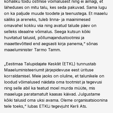
kohaliku toidu ostmise võimalusest ning ei aimagi, et
läheduses on mitu talu, kes seda pakuvad. Sama lugu
on ka paljude muude toodete ja teenustega. Et maaelu
säiliks ja areneks, tuleb linna- ja maainimesed
omavahel kokku viia ning avatud talude päev on
selleks ideaalne võimalus. Seega kutsun kõiki
huvitatud talusid, põllumajandustootmisi ja
maaettevõtteid end aegsasti kirja panema,“ sõnas
maaeluminister Tarmo Tamm.
„Eestimaa Talupidajate Keskliit (ETKL) tunnustab
Maaeluministeeriumit järjepidevuse eest ürituse
korraldamisel. Meie jaoks on oluline, et talunikele on
loodud võimalused näidata oma tootmist ja tegevusi
ning selle abil ka teatud moel murda müüte, mis
maaeluga paratamatult kaasas käivad. Julgustame
kõiki talusid oma uksi avama. Oleme organisatsioonina
teile toeks,“ lubas ETKLi tegevjuht Kerli Ats.