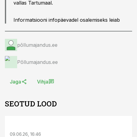
vallas Tartumaal.
Informatsiooni infopäevadel osalemiseks leiab
põllumajandus.ee
Põllumajandus.ee
Jaga
Vihja
SEOTUD LOOD
ST
09.06.26, 16:46