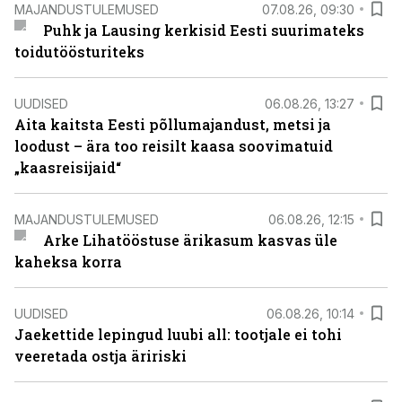
MAJANDUSTULEMUSED
07.08.26, 09:30
Puhk ja Lausing kerkisid Eesti suurimateks
toidutöösturiteks
UUDISED
06.08.26, 13:27
Aita kaitsta Eesti põllumajandust, metsi ja
loodust – ära too reisilt kaasa soovimatuid
„kaasreisijaid“
MAJANDUSTULEMUSED
06.08.26, 12:15
Arke Lihatööstuse ärikasum kasvas üle
kaheksa korra
UUDISED
06.08.26, 10:14
Jaekettide lepingud luubi all: tootjale ei tohi
veeretada ostja äririski