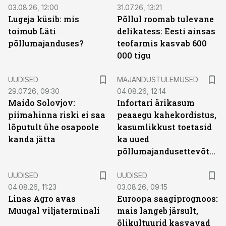
03.08.26, 12:00
31.07.26, 13:21
Lugeja küsib: mis
Põllul roomab tulevane
toimub Läti
delikatess: Eesti ainsas
põllumajanduses?
teofarmis kasvab 600
000 tigu
UUDISED
MAJANDUSTULEMUSED
29.07.26, 09:30
04.08.26, 12:14
Maido Solovjov:
Infortari ärikasum
piimahinna riski ei saa
peaaegu kahekordistus,
lõputult ühe osapoole
kasumlikkust toetasid
kanda jätta
ka uued
põllumajandusettevõtted
UUDISED
UUDISED
04.08.26, 11:23
03.08.26, 09:15
Linas Agro avas
Euroopa saagiprognoos:
Muugal viljaterminali
mais langeb järsult,
õlikultuurid kasvavad