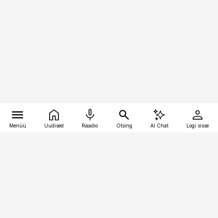
Menüü
Uudised
Raadio
Otsing
AI Chat
Logi sisse
Vana-Lõuna 39/1, 19094 Tallinn
(+372) 667 0111
pollumajandus@pollumajandus.ee