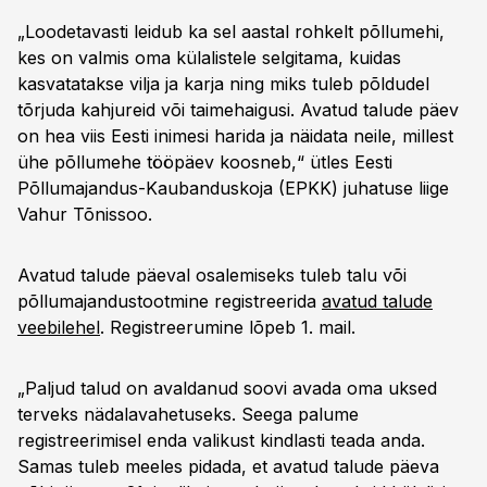
„Loodetavasti leidub ka sel aastal rohkelt põllumehi,
kes on valmis oma külalistele selgitama, kuidas
kasvatatakse vilja ja karja ning miks tuleb põldudel
tõrjuda kahjureid või taimehaigusi. Avatud talude päev
on hea viis Eesti inimesi harida ja näidata neile, millest
ühe põllumehe tööpäev koosneb,“ ütles Eesti
Põllumajandus-Kaubanduskoja (EPKK) juhatuse liige
Vahur Tõnissoo.
Avatud talude päeval osalemiseks tuleb talu või
põllumajandustootmine registreerida
avatud talude
veebilehel
. Registreerumine lõpeb 1. mail.
„Paljud talud on avaldanud soovi avada oma uksed
terveks nädalavahetuseks. Seega palume
registreerimisel enda valikust kindlasti teada anda.
Samas tuleb meeles pidada, et avatud talude päeva