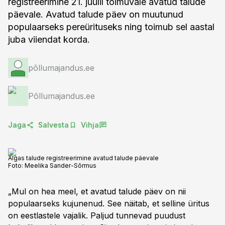
registreerimine 21. juulil toimuvale avatud talude
päevale. Avatud talude päev on muutunud
populaarseks pereürituseks ning toimub sel aastal
juba viiendat korda.
põllumajandus.ee
Põllumajandus.ee
Jaga
Salvesta
Vihja
Algas talude registreerimine avatud talude päevale
Foto:
Meelika Sander-Sõrmus
„Mul on hea meel, et avatud talude päev on nii
populaarseks kujunenud. See näitab, et selline üritus
on eestlastele vajalik. Paljud tunnevad puudust