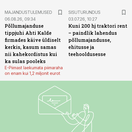
ST
MAJANDUSTULEMUSED
SISUTURUNDUS
06.08.26, 09:34
03.07.26, 10:27
Põllumajanduse
Kuni 200 hj traktori rent
tippjuhi Ahti Kalde
– paindlik lahendus
firmades käive üldiselt
põllumajandusse,
kerkis, kasum samas
ehitusse ja
nii kahekordistus kui
teehooldusesse
ka sulas pooleks
E-Piimast laekumata piimaraha
on enam kui 1,2 miljonit eurot