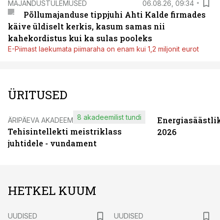
MAJANDUSTULEMUSED
06.08.26, 09:34
Põllumajanduse tippjuhi Ahti Kalde firmades
käive üldiselt kerkis, kasum samas nii
kahekordistus kui ka sulas pooleks
E-Piimast laekumata piimaraha on enam kui 1,2 miljonit eurot
ÜRITUSED
8 akadeemilist tundi
Energiasäästli
ÄRIPÄEVA AKADEEMIA
Tehisintellekti meistriklass
2026
juhtidele - vundament
HETKEL KUUM
UUDISED
UUDISED