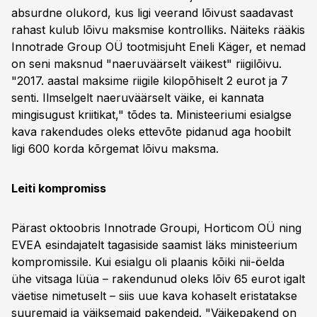
absurdne olukord, kus ligi veerand lõivust saadavast
rahast kulub lõivu maksmise kontrolliks. Näiteks rääkis
Innotrade Group OÜ tootmisjuht Eneli Käger, et nemad
on seni maksnud "naeruväärselt väikest" riigilõivu.
"2017. aastal maksime riigile kilopõhiselt 2 eurot ja 7
senti. Ilmselgelt naeruväärselt väike, ei kannata
mingisugust kriitikat," tõdes ta. Ministeeriumi esialgse
kava rakendudes oleks ettevõte pidanud aga hoobilt
ligi 600 korda kõrgemat lõivu maksma.
Leiti kompromiss
Pärast oktoobris Innotrade Groupi, Horticom OÜ ning
EVEA esindajatelt tagasiside saamist läks ministeerium
kompromissile. Kui esialgu oli plaanis kõiki nii-öelda
ühe vitsaga lüüa – rakendunud oleks lõiv 65 eurot igalt
väetise nimetuselt – siis uue kava kohaselt eristatakse
suuremaid ja väiksemaid pakendeid. "Väikepakend on