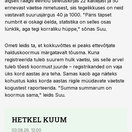
algselt räägiti eelnõu seletuskirjas 22 käitlejast ja 50
erinevast väetise nimetusest, siis tegelikkuses on neid
vastavalt suurusjärgus 40 ja 1000. "Päris täpset
numbrit ei oskagi öelda, statistika on selles osas
lünklik, aga tegi korraliku hüppe," sõnas Suu.
Ometi leidis ta, et kokkuvõttes ei peaks ettevõtjate
halduskoormus märgatavalt tõusma. Kuna
registreerida tuleb suurem hulk väetisi, siis selle arvel
tuleb tõesti koormust juurde – registrikanded on vaja
üks kord aastas ära teha. Samas kaob aga näiteks
kohustus kaks korda aastas riigile müüdavate väetiste
kogustest raporteerida. "Summa summarum on
koormus sama," leidis Suu.
HETKEL KUUM
03.08.26, 12:00
29.07