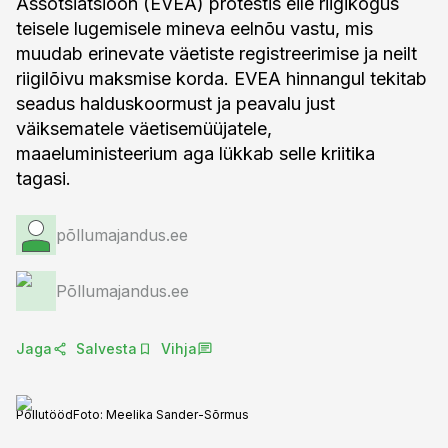
Assotsiatsioon (EVEA) protestis eile riigikogus
teisele lugemisele mineva eelnõu vastu, mis
muudab erinevate väetiste registreerimise ja neilt
riigilõivu maksmise korda. EVEA hinnangul tekitab
seadus halduskoormust ja peavalu just
väiksematele väetisemüüjatele,
maaeluministeerium aga lükkab selle kriitika
tagasi.
põllumajandus.ee
Põllumajandus.ee
Jaga
Salvesta
Vihja
Põllutööd
Foto:
Meelika Sander-Sõrmus