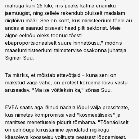
mahuga kuni 25 kilo, mis peaks katma enamiku
jaemüügist, ning sellele rakendub oluliselt madalam
riigilõivu määr. See on koht, kus ministeerium tõele au
andes ei saanud piisavalt head pilti sektorist. Meie
algne eelnõu oleks toonud tõesti
ebaproportsionaalselt suure hinnatõusu," möönis
maaeluministeeriumi taimetervise osakonna juhataja
Sigmar Suu.
Ta märkis, et mõistab ettevõtjaid – kuna seni on
makstud väga vähe, on protest kõrgema lõivu vastu
arusaadav. "Ma ise võitleksin ka," sõnas Suu.
EVEA saatis aga läinud nädala lõpul välja pressiteate,
kus nimetas kompromissi vaid "kosmeetiliseks" ja
manitses menetlusele pidurit tõmbama. "Tõenäoliselt
on eelnõuga kiirustamine ajendatud riigikogu
käesoleva koosseisu volituste peatsest lõppemisest.