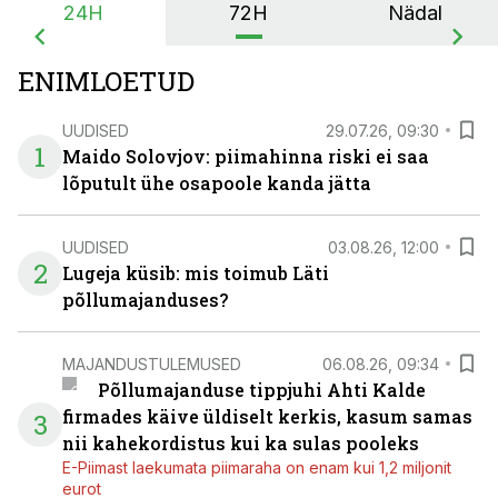
24H
72H
Nädal
ENIMLOETUD
UUDISED
29.07.26, 09:30
1
Maido Solovjov: piimahinna riski ei saa
lõputult ühe osapoole kanda jätta
UUDISED
03.08.26, 12:00
2
Lugeja küsib: mis toimub Läti
põllumajanduses?
MAJANDUSTULEMUSED
06.08.26, 09:34
Põllumajanduse tippjuhi Ahti Kalde
firmades käive üldiselt kerkis, kasum samas
3
nii kahekordistus kui ka sulas pooleks
E-Piimast laekumata piimaraha on enam kui 1,2 miljonit
eurot