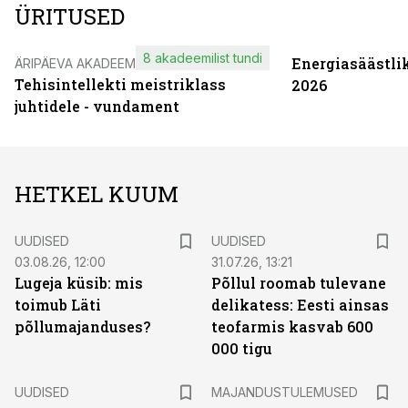
ÜRITUSED
8 akadeemilist tundi
Energiasäästli
ÄRIPÄEVA AKADEEMIA
Tehisintellekti meistriklass
2026
juhtidele - vundament
HETKEL KUUM
UUDISED
UUDISED
03.08.26, 12:00
31.07.26, 13:21
Lugeja küsib: mis
Põllul roomab tulevane
toimub Läti
delikatess: Eesti ainsas
põllumajanduses?
teofarmis kasvab 600
000 tigu
UUDISED
MAJANDUSTULEMUSED