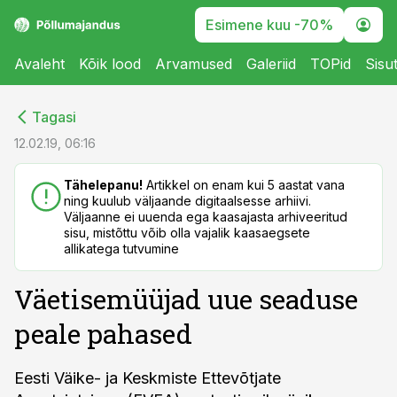
Esimene kuu -70%
Avaleht
Kõik lood
Arvamused
Galeriid
TOPid
Sisu
cebook
cebook
Tagasi
Twitter)
Twitter)
12.02.19, 06:16
kedIn
kedIn
Tähelepanu!
Artikkel on enam kui 5 aastat vana
ning kuulub väljaande digitaalsesse arhiivi.
ail
ail
Väljaanne ei uuenda ega kaasajasta arhiveeritud
sisu, mistõttu võib olla vajalik kaasaegsete
k
k
allikatega tutvumine
Väetisemüüjad uue seaduse
peale pahased
Eesti Väike- ja Keskmiste Ettevõtjate