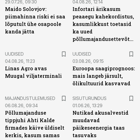
29.07.26, 09:30
04.08.26, 12:14
Maido Solovjov:
Infortari ärikasum
piimahinna riski ei saa
peaaegu kahekordistus,
lõputult ühe osapoole
kasumlikkust toetasid
kanda jätta
ka uued
põllumajandusettevõtted
UUDISED
UUDISED
04.08.26, 11:23
03.08.26, 09:15
Linas Agro avas
Euroopa saagiprognoos:
Muugal viljaterminali
mais langeb järsult,
õlikultuurid kasvavad
ST
MAJANDUSTULEMUSED
SISUTURUNDUS
06.08.26, 09:34
01.06.26, 13:29
Põllumajanduse
Nutikad akusalvestid
tippjuhi Ahti Kalde
muudavad
firmades käive üldiselt
päikeseenergia taas
kerkis, kasum samas
tasuvaks