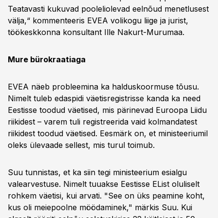
Teatavasti kukuvad pooleliolevad eelnõud menetlusest
välja,“ kommenteeris EVEA volikogu liige ja jurist,
töökeskkonna konsultant Ille Nakurt-Murumaa.
Mure bürokraatiaga
EVEA näeb probleemina ka halduskoormuse tõusu.
Nimelt tuleb edaspidi väetisregistrisse kanda ka need
Eestisse toodud väetised, mis pärinevad Euroopa Liidu
riikidest – varem tuli registreerida vaid kolmandatest
riikidest toodud väetised. Eesmärk on, et ministeeriumil
oleks ülevaade sellest, mis turul toimub.
Suu tunnistas, et ka siin tegi ministeerium esialgu
valearvestuse. Nimelt tuuakse Eestisse EList oluliselt
rohkem väetisi, kui arvati. "See on üks peamine koht,
kus oli meiepoolne möödaminek," märkis Suu. Kui