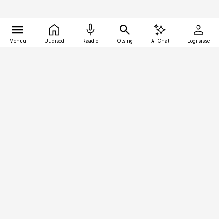
Menüü
Uudised
Raadio
Otsing
AI Chat
Logi sisse
Vana-Lõuna 39/1, 19094 Tallinn
(+372) 667 0111
pollumajandus@pollumajandus.ee
Telli
Reklaam
Firmast
Sisu kasutamisõigused
Ajakirjaniku
eetikakoodeks
Üldtingimused
Privaatsustingimused
Küpsiste poliitika
KKK