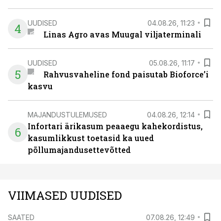
UUDISED
04.08.26, 11:23
4
Linas Agro avas Muugal viljaterminali
UUDISED
05.08.26, 11:17
5
Rahvusvaheline fond paisutab Bioforce’i
kasvu
MAJANDUSTULEMUSED
04.08.26, 12:14
Infortari ärikasum peaaegu kahekordistus,
6
kasumlikkust toetasid ka uued
põllumajandusettevõtted
VIIMASED UUDISED
SAATED
07.08.26, 12:49