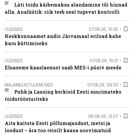
Läti toidu käibemaksu alandamine tõi hinnad
alla. Analüütik: riik teeb seal tugevat kontrolli
UUDISED
07.08.26, 10:35
Keskkonnaamet andis Järvamaal eriload kahe
karu küttimiseks
UUDISED
07.08.26, 10:31
Eluaseme kaaslaenust saab MES-i püsiv meede
MAJANDUSTULEMUSED
07.08.26, 09:30
Puhk ja Lausing kerkisid Eesti suurimateks
toidutöösturiteks
UUDISED
06.08.26, 13:27
Aita kaitsta Eesti põllumajandust, metsi ja
loodust – ära too reisilt kaasa soovimatuid