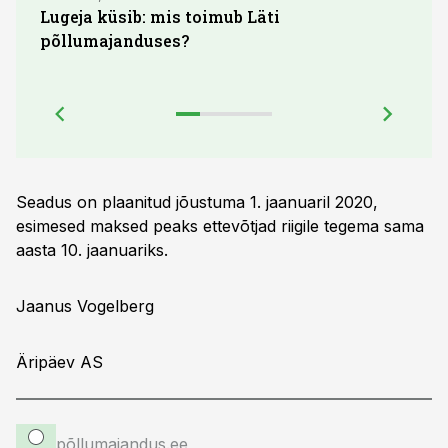
Lugeja küsib: mis toimub Läti
Maid
põllumajanduses?
lõpu
Seadus on plaanitud jõustuma 1. jaanuaril 2020,
esimesed maksed peaks ettevõtjad riigile tegema sama
aasta 10. jaanuariks.
Jaanus Vogelberg
Äripäev AS
põllumajandus.ee