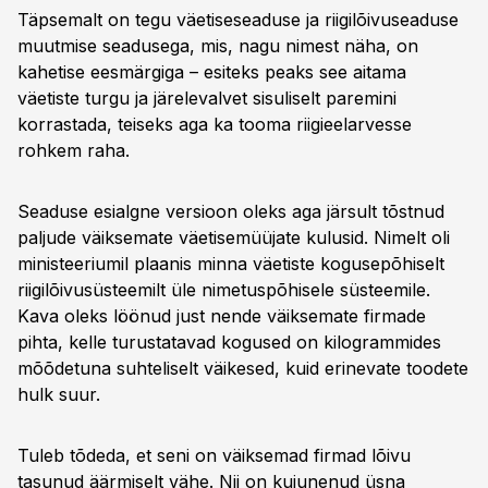
Täpsemalt on tegu väetiseseaduse ja riigilõivuseaduse
muutmise seadusega, mis, nagu nimest näha, on
kahetise eesmärgiga – esiteks peaks see aitama
väetiste turgu ja järelevalvet sisuliselt paremini
korrastada, teiseks aga ka tooma riigieelarvesse
rohkem raha.
Seaduse esialgne versioon oleks aga järsult tõstnud
paljude väiksemate väetisemüüjate kulusid. Nimelt oli
ministeeriumil plaanis minna väetiste kogusepõhiselt
riigilõivusüsteemilt üle nimetuspõhisele süsteemile.
Kava oleks löönud just nende väiksemate firmade
pihta, kelle turustatavad kogused on kilogrammides
mõõdetuna suhteliselt väikesed, kuid erinevate toodete
hulk suur.
Tuleb tõdeda, et seni on väiksemad firmad lõivu
tasunud äärmiselt vähe. Nii on kujunenud üsna