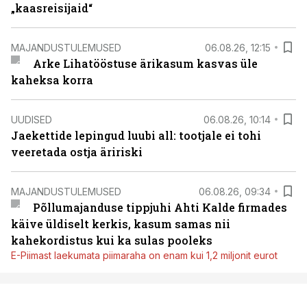
„kaasreisijaid“
MAJANDUSTULEMUSED
06.08.26, 12:15
Arke Lihatööstuse ärikasum kasvas üle
kaheksa korra
UUDISED
06.08.26, 10:14
Jaekettide lepingud luubi all: tootjale ei tohi
veeretada ostja äririski
MAJANDUSTULEMUSED
06.08.26, 09:34
Põllumajanduse tippjuhi Ahti Kalde firmades
käive üldiselt kerkis, kasum samas nii
kahekordistus kui ka sulas pooleks
E-Piimast laekumata piimaraha on enam kui 1,2 miljonit eurot