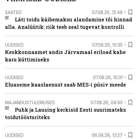
SAATED
07.08.26, 12:49
Läti toidu käibemaksu alandamine tõi hinnad
alla. Analüütik: riik teeb seal tugevat kontrolli
UUDISED
07.08.26, 10:35
Keskkonnaamet andis Järvamaal eriload kahe
karu küttimiseks
UUDISED
07.08.26, 10:31
Eluaseme kaaslaenust saab MES-i püsiv meede
MAJANDUSTULEMUSED
07.08.26, 09:30
Puhk ja Lausing kerkisid Eesti suurimateks
toidutöösturiteks
UUDISED
06.08.26, 13:27