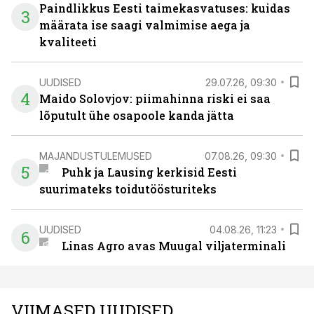
Paindlikkus Eesti taimekasvatuses: kuidas
3
määrata ise saagi valmimise aega ja
kvaliteeti
UUDISED
29.07.26, 09:30
4
Maido Solovjov: piimahinna riski ei saa
lõputult ühe osapoole kanda jätta
MAJANDUSTULEMUSED
07.08.26, 09:30
5
Puhk ja Lausing kerkisid Eesti
suurimateks toidutöösturiteks
UUDISED
04.08.26, 11:23
6
Linas Agro avas Muugal viljaterminali
VIIMASED UUDISED