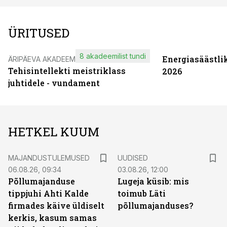
ÜRITUSED
8 akadeemilist tundi
Energiasäästli
ÄRIPÄEVA AKADEEMIA
Tehisintellekti meistriklass
2026
juhtidele - vundament
HETKEL KUUM
MAJANDUSTULEMUSED
UUDISED
06.08.26, 09:34
03.08.26, 12:00
Põllumajanduse
Lugeja küsib: mis
tippjuhi Ahti Kalde
toimub Läti
firmades käive üldiselt
põllumajanduses?
kerkis, kasum samas