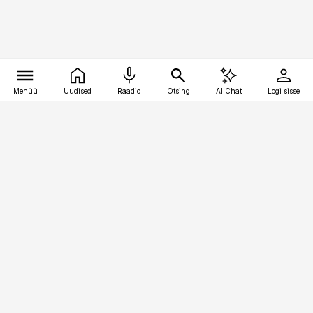
Menüü
Uudised
Raadio
Otsing
AI Chat
Logi sisse
Vana-Lõuna 39/1, 19094 Tallinn
(+372) 667 0111
pollumajandus@pollumajandus.ee
Telli
Reklaam
Firmast
Sisu kasutamisõigused
Ajakirjaniku
eetikakoodeks