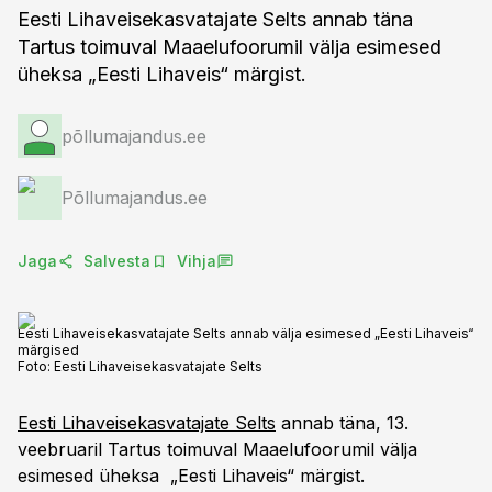
Eesti Lihaveisekasvatajate Selts annab täna
Tartus toimuval Maaelufoorumil välja esimesed
üheksa „Eesti Lihaveis“ märgist.
põllumajandus.ee
Põllumajandus.ee
Jaga
Salvesta
Vihja
Eesti Lihaveisekasvatajate Selts annab välja esimesed „Eesti Lihaveis“
märgised
Foto:
Eesti Lihaveisekasvatajate Selts
Eesti Lihaveisekasvatajate Selts
annab täna, 13.
veebruaril Tartus toimuval Maaelufoorumil välja
esimesed üheksa „Eesti Lihaveis“ märgist.