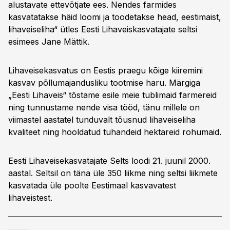
alustavate ettevõtjate ees. Nendes farmides
kasvatatakse häid loomi ja toodetakse head, eestimaist,
lihaveiseliha“ ütles Eesti Lihaveiskasvatajate seltsi
esimees Jane Mättik.
Lihaveisekasvatus on Eestis praegu kõige kiiremini
kasvav põllumajandusliku tootmise haru. Märgiga
„Eesti Lihaveis“ tõstame esile meie tublimaid farmereid
ning tunnustame nende visa tööd, tänu millele on
viimastel aastatel tunduvalt tõusnud lihaveiseliha
kvaliteet ning hooldatud tuhandeid hektareid rohumaid.
Eesti Lihaveisekasvatajate Selts loodi 21. juunil 2000.
aastal. Seltsil on täna üle 350 liikme ning seltsi liikmete
kasvatada üle poolte Eestimaal kasvavatest
lihaveistest.