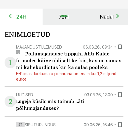
24H
72H
Nädal
ENIMLOETUD
MAJANDUSTULEMUSED
06.08.26, 09:34
Põllumajanduse tippjuhi Ahti Kalde
firmades käive üldiselt kerkis, kasum samas
1
nii kahekordistus kui ka sulas pooleks
E-Piimast laekumata piimaraha on enam kui 1,2 miljonit
eurot
UUDISED
03.08.26, 12:00
2
Lugeja küsib: mis toimub Läti
põllumajanduses?
SISUTURUNDUS
09.06.26, 16:46
ST