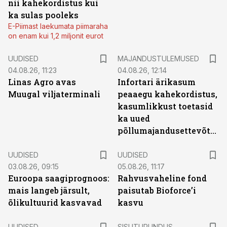
nii kahekordistus kui
ka sulas pooleks
E-Piimast laekumata piimaraha
on enam kui 1,2 miljonit eurot
UUDISED
MAJANDUSTULEMUSED
04.08.26, 11:23
04.08.26, 12:14
Linas Agro avas
Infortari ärikasum
Muugal viljaterminali
peaaegu kahekordistus,
kasumlikkust toetasid
ka uued
põllumajandusettevõtted
UUDISED
UUDISED
03.08.26, 09:15
05.08.26, 11:17
Euroopa saagiprognoos:
Rahvusvaheline fond
mais langeb järsult,
paisutab Bioforce’i
õlikultuurid kasvavad
kasvu
ST
UUDISED
SISUTURUNDUS