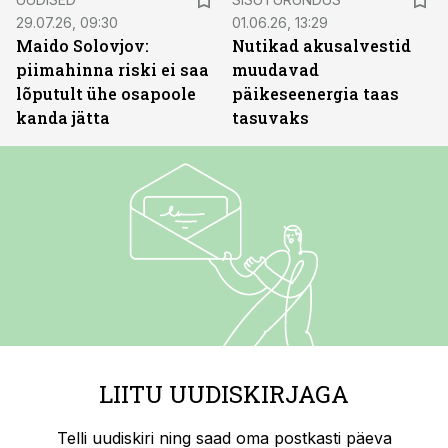
29.07.26, 09:30
01.06.26, 13:29
Maido Solovjov:
Nutikad akusalvestid
piimahinna riski ei saa
muudavad
lõputult ühe osapoole
päikeseenergia taas
kanda jätta
tasuvaks
LIITU UUDISKIRJAGA
Telli uudiskiri ning saad oma postkasti päeva