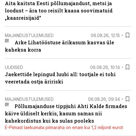
Aita kaitsta Eesti põllumajandust, metsi ja
loodust – ära too reisilt kaasa soovimatuid
„kaasreisijaid“
MAJANDUSTULEMUSED
06.08.26, 12:15
Arke Lihatööstuse ärikasum kasvas üle
kaheksa korra
UUDISED
06.08.26, 10:14
Jaekettide lepingud luubi all: tootjale ei tohi
veeretada ostja äririski
MAJANDUSTULEMUSED
06.08.26, 09:34
Põllumajanduse tippjuhi Ahti Kalde firmades
käive üldiselt kerkis, kasum samas nii
kahekordistus kui ka sulas pooleks
E-Piimast laekumata piimaraha on enam kui 1,2 miljonit eurot