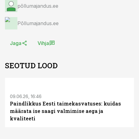
põllumajandus.ee
Põllumajandus.ee
Jaga
Vihja
SEOTUD LOOD
ST
09.06.26, 16:46
Paindlikkus Eesti taimekasvatuses: kuidas
määrata ise saagi valmimise aega ja
kvaliteeti