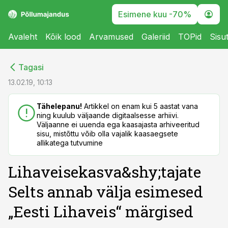
Esimene kuu -70%
Avaleht
Kõik lood
Arvamused
Galeriid
TOPid
Sisu
cebook
cebook
Tagasi
Twitter)
Twitter)
13.02.19, 10:13
kedIn
kedIn
Tähelepanu!
Artikkel on enam kui 5 aastat vana
ning kuulub väljaande digitaalsesse arhiivi.
ail
ail
Väljaanne ei uuenda ega kaasajasta arhiveeritud
sisu, mistõttu võib olla vajalik kaasaegsete
k
k
allikatega tutvumine
Lihaveisekasva&shy;tajate
Selts annab välja esimesed
„Eesti Lihaveis“ märgised