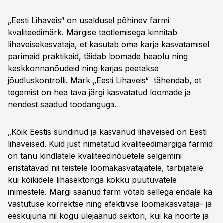
„Eesti Lihaveis“ on usaldusel põhinev farmi
kvaliteedimärk. Märgise taotlemisega kinnitab
lihaveisekasvataja, et kasutab oma karja kasvatamisel
parimaid praktikaid, täidab loomade heaolu ning
keskkonnanõudeid ning karjas peetakse
jõudluskontrolli. Märk „Eesti Lihaveis“ tähendab, et
tegemist on hea tava järgi kasvatatud loomade ja
nendest saadud toodanguga.
„Kõik Eestis sündinud ja kasvanud lihaveised on Eesti
lihaveised. Kuid just nimetatud kvaliteedimärgiga farmid
on tänu kindlatele kvaliteedinõuetele selgemini
eristatavad nii teistele loomakasvatajatele, tarbijatele
kui kõikidele lihasektoriga kokku puutuvatele
inimestele. Märgi saanud farm võtab sellega endale ka
vastutuse korrektse ning efektiivse loomakasvataja- ja
eeskujuna nii kogu ülejäänud sektori, kui ka noorte ja