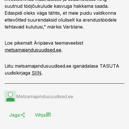
suutnud tööjõukulude kasvuga hakkama saada.
Edaspidi oleks väga tähtis, et meie puidu valdkonna
ettevõtted suurendaksid oluliselt ka arendustöödele
tehtavaid kulutusi,” märkis Varblane.
Loe pikemalt Äripäeva teemaveebist
metsamajandusuudised.ee
.
Liitu metsamajandusuudised.ee iganädalase TASUTA
uudiskirjaga
SIIN
.
Metsamajandusuudised.ee
Jaga
Vihja