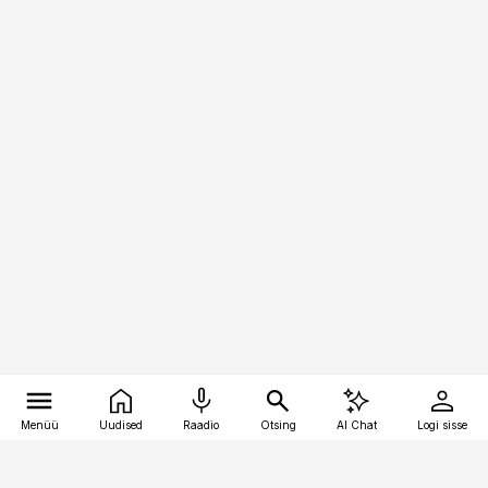
Menüü
Uudised
Raadio
Otsing
AI Chat
Logi sisse