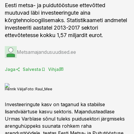
Eesti metsa- ja puidutööstuse ettevõtted
muutuvad läbi investeeringute aina
kõrgtehnoloogilisemaks. Statistikaameti andmetel
investeeriti aastatel 2013-2017 sektori
ettevõtetesse kokku 1,57 miljardit eurot.
Metsamajandusuudised.ee
Jaga
Salvesta
Vihja
Henrik Välja
Foto:
Raul_Mee
Investeeringute kasv on taganud ka stabiilse
lisandväärtuse kasvu sektoris. Majandusteadlase
Urmas Varblase sõnul tuleks puidusektori järgmiseks
arenguhüppeks suunata rohkem raha
arendustöödele, teatas Eesti Metsa- ja Puitutööstuse