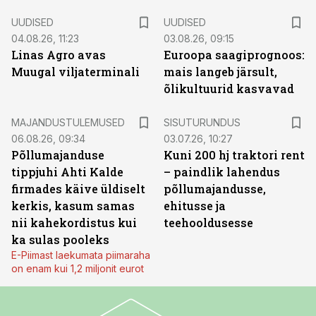
UUDISED
UUDISED
04.08.26, 11:23
03.08.26, 09:15
Linas Agro avas
Euroopa saagiprognoos:
Muugal viljaterminali
mais langeb järsult,
õlikultuurid kasvavad
ST
MAJANDUSTULEMUSED
SISUTURUNDUS
06.08.26, 09:34
03.07.26, 10:27
Põllumajanduse
Kuni 200 hj traktori rent
tippjuhi Ahti Kalde
– paindlik lahendus
firmades käive üldiselt
põllumajandusse,
kerkis, kasum samas
ehitusse ja
nii kahekordistus kui
teehooldusesse
ka sulas pooleks
E-Piimast laekumata piimaraha
on enam kui 1,2 miljonit eurot