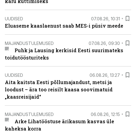
karu küttimiseks
UUDISED
07.08.26, 10:31
Eluaseme kaaslaenust saab MES-i püsiv meede
MAJANDUSTULEMUSED
07.08.26, 09:30
Puhk ja Lausing kerkisid Eesti suurimateks
toidutöösturiteks
UUDISED
06.08.26, 13:27
Aita kaitsta Eesti põllumajandust, metsi ja
loodust – ära too reisilt kaasa soovimatuid
„kaasreisijaid“
MAJANDUSTULEMUSED
06.08.26, 12:15
Arke Lihatööstuse ärikasum kasvas üle
kaheksa korra