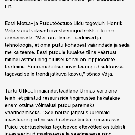
Liit.
Eesti Metsa- ja Puidutööstuse Liidu tegevjuhi Henrik
Välja sõnul viitavad investeeringud sektori kiirele
arenemisele. “Meil on olemas teadmised ja
tehnoloogia, et oma puitu kohapeal väärindada ja seda
me ka teeme. Eesti puidule luuakse täna väärtust
mitmel astmel ning olulisel kohal on lõpptoodete
tootmine. Suuremahulised investeeringud sektorisse
tagavad selle trendi jätkuva kasvu,” sõnas Välja.
Tartu Ülikooli majandusteadlane Urmas Varblane
leiab, et piiratud ressursside tingimustes hakatakse
enam otsima võimalusi puidu paremaks
väärindamiseks. “See nõuab järjest suuremaid
investeeringuid nii seadmetesse kui ka inimvarasse.
Puidu väärtusahelas tegutsevad ettevõtted on tublisti
investeerinud masinatesse ja seadmetesse ning