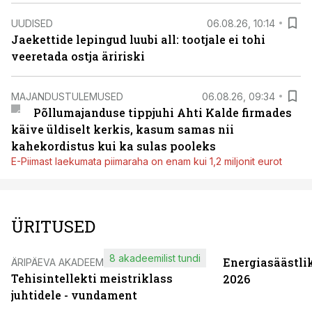
UUDISED
06.08.26, 10:14
Jaekettide lepingud luubi all: tootjale ei tohi
veeretada ostja äririski
MAJANDUSTULEMUSED
06.08.26, 09:34
Põllumajanduse tippjuhi Ahti Kalde firmades
käive üldiselt kerkis, kasum samas nii
kahekordistus kui ka sulas pooleks
E-Piimast laekumata piimaraha on enam kui 1,2 miljonit eurot
ÜRITUSED
8 akadeemilist tundi
Energiasäästli
ÄRIPÄEVA AKADEEMIA
Tehisintellekti meistriklass
2026
juhtidele - vundament