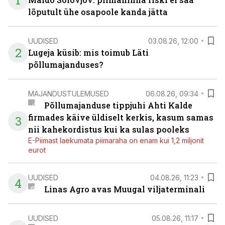
1
lõputult ühe osapoole kanda jätta
UUDISED
03.08.26, 12:00
2
Lugeja küsib: mis toimub Läti
põllumajanduses?
MAJANDUSTULEMUSED
06.08.26, 09:34
Põllumajanduse tippjuhi Ahti Kalde
firmades käive üldiselt kerkis, kasum samas
3
nii kahekordistus kui ka sulas pooleks
E-Piimast laekumata piimaraha on enam kui 1,2 miljonit
eurot
UUDISED
04.08.26, 11:23
4
Linas Agro avas Muugal viljaterminali
UUDISED
05.08.26, 11:17