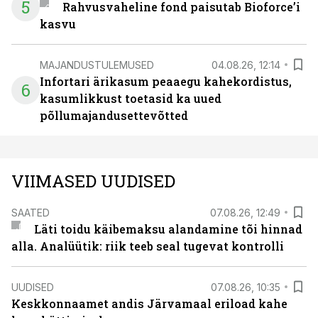
5
Rahvusvaheline fond paisutab Bioforce’i
kasvu
MAJANDUSTULEMUSED
04.08.26, 12:14
Infortari ärikasum peaaegu kahekordistus,
6
kasumlikkust toetasid ka uued
põllumajandusettevõtted
VIIMASED UUDISED
SAATED
07.08.26, 12:49
Läti toidu käibemaksu alandamine tõi hinnad
alla. Analüütik: riik teeb seal tugevat kontrolli
UUDISED
07.08.26, 10:35
Keskkonnaamet andis Järvamaal eriload kahe