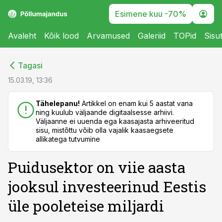
Esimene kuu -70%
Avaleht
Kõik lood
Arvamused
Galeriid
TOPid
Sisu
cebook
cebook
Tagasi
Twitter)
Twitter)
15.03.19, 13:36
kedIn
kedIn
Tähelepanu!
Artikkel on enam kui 5 aastat vana
ning kuulub väljaande digitaalsesse arhiivi.
ail
ail
Väljaanne ei uuenda ega kaasajasta arhiveeritud
sisu, mistõttu võib olla vajalik kaasaegsete
k
k
allikatega tutvumine
Puidusektor on viie aasta
jooksul investeerinud Eestis
üle pooleteise miljardi