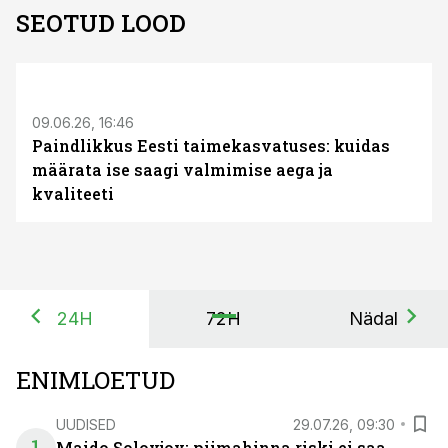
SEOTUD LOOD
ST
09.06.26, 16:46
Paindlikkus Eesti taimekasvatuses: kuidas
määrata ise saagi valmimise aega ja
kvaliteeti
24H
72H
Nädal
ENIMLOETUD
UUDISED
29.07.26, 09:30
Maido Solovjov: piimahinna riski ei saa