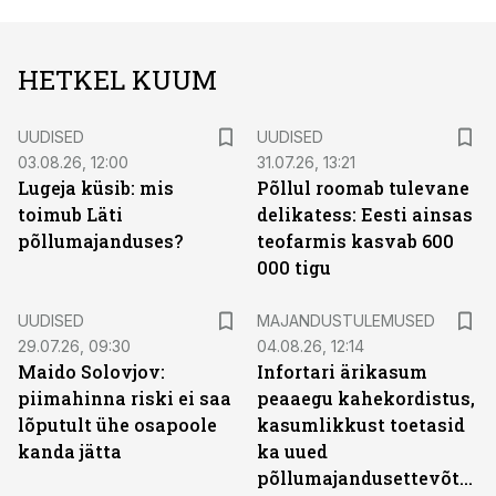
HETKEL KUUM
UUDISED
UUDISED
03.08.26, 12:00
31.07.26, 13:21
Lugeja küsib: mis
Põllul roomab tulevane
toimub Läti
delikatess: Eesti ainsas
põllumajanduses?
teofarmis kasvab 600
000 tigu
UUDISED
MAJANDUSTULEMUSED
29.07.26, 09:30
04.08.26, 12:14
Maido Solovjov:
Infortari ärikasum
piimahinna riski ei saa
peaaegu kahekordistus,
lõputult ühe osapoole
kasumlikkust toetasid
kanda jätta
ka uued
põllumajandusettevõtted