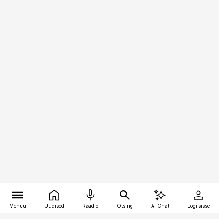
Menüü
Uudised
Raadio
Otsing
AI Chat
Logi sisse