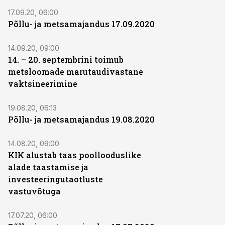
17.09.20, 06:00
Põllu- ja metsamajandus 17.09.2020
14.09.20, 09:00
14. – 20. septembrini toimub
metsloomade marutaudivastane
vaktsineerimine
19.08.20, 06:13
Põllu- ja metsamajandus 19.08.2020
14.08.20, 09:00
KIK alustab taas poollooduslike
alade taastamise ja
investeeringutaotluste
vastuvõtuga
17.07.20, 06:00