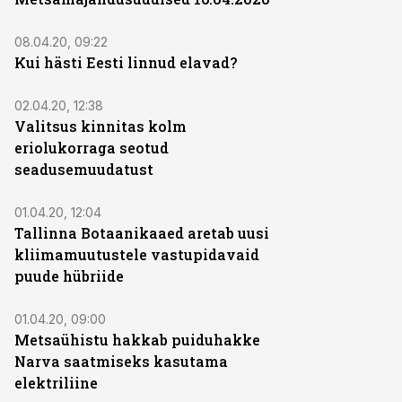
08.04.20, 09:22
Kui hästi Eesti linnud elavad?
02.04.20, 12:38
Valitsus kinnitas kolm
eriolukorraga seotud
seadusemuudatust
01.04.20, 12:04
Tallinna Botaanikaaed aretab uusi
kliimamuutustele vastupidavaid
puude hübriide
01.04.20, 09:00
Metsaühistu hakkab puiduhakke
Narva saatmiseks kasutama
elektriliine