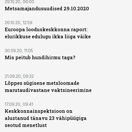
29.10.20, 06:00
Metsamajandusuudised 29.10.2020
26.10.20, 12:59
Euroopa looduskeskkonna raport:
elurikkuse edulugu ikka liiga väike
30.09.20, 11:05
Mis peitub hundihirmu taga?
21.09.20, 09:32
Lõppes sügisene metsloomade
marutaudivastane vaktsineerimine
17.09.20, 09:41
Keskkonnainspektsioon on
alustanud tänavu 23 vähipüügiga
seotud menetlust