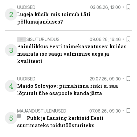
UUDISED
03.08.26, 12:00
2
Lugeja küsib: mis toimub Läti
põllumajanduses?
SISUTURUNDUS
09.06.26, 16:46
ST
Paindlikkus Eesti taimekasvatuses: kuidas
3
määrata ise saagi valmimise aega ja
kvaliteeti
UUDISED
29.07.26, 09:30
4
Maido Solovjov: piimahinna riski ei saa
lõputult ühe osapoole kanda jätta
MAJANDUSTULEMUSED
07.08.26, 09:30
5
Puhk ja Lausing kerkisid Eesti
suurimateks toidutöösturiteks