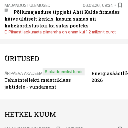
MAJANDUSTULEMUSED
06.08.26, 09:34
Põllumajanduse tippjuhi Ahti Kalde firmades
käive üldiselt kerkis, kasum samas nii
kahekordistus kui ka sulas pooleks
E-Piimast laekumata piimaraha on enam kui 1,2 miljonit eurot
ÜRITUSED
8 akadeemilist tundi
Energiasäästli
ÄRIPÄEVA AKADEEMIA
Tehisintellekti meistriklass
2026
juhtidele - vundament
HETKEL KUUM