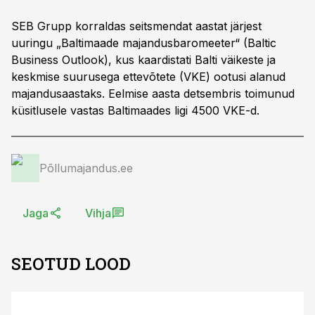
SEB Grupp korraldas seitsmendat aastat järjest
uuringu „Baltimaade majandusbaromeeter“ (Baltic
Business Outlook), kus kaardistati Balti väikeste ja
keskmise suurusega ettevõtete (VKE) ootusi alanud
majandusaastaks. Eelmise aasta detsembris toimunud
küsitlusele vastas Baltimaades ligi 4500 VKE-d.
Põllumajandus.ee
Jaga
Vihja
SEOTUD LOOD
ST