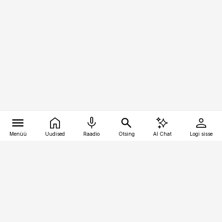
Menüü
Uudised
Raadio
Otsing
AI Chat
Logi sisse
Vana-Lõuna 39/1, 19094 Tallinn
(+372) 667 0111
pollumajandus@pollumajandus.ee