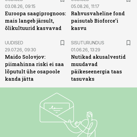
03.08.26, 09:15
05.08.26, 11:17
Euroopa saagiprognoos:
Rahvusvaheline fond
mais langeb järsult,
paisutab Bioforce’i
õlikultuurid kasvavad
kasvu
ST
UUDISED
SISUTURUNDUS
29.07.26, 09:30
01.06.26, 13:29
Maido Solovjov:
Nutikad akusalvestid
piimahinna riski ei saa
muudavad
lõputult ühe osapoole
päikeseenergia taas
kanda jätta
tasuvaks