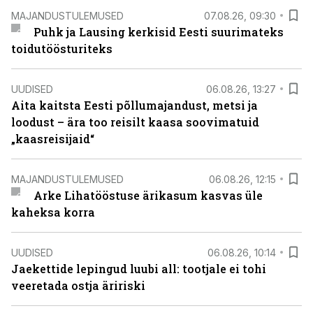
MAJANDUSTULEMUSED
07.08.26, 09:30
Puhk ja Lausing kerkisid Eesti suurimateks
toidutöösturiteks
UUDISED
06.08.26, 13:27
Aita kaitsta Eesti põllumajandust, metsi ja
loodust – ära too reisilt kaasa soovimatuid
„kaasreisijaid“
MAJANDUSTULEMUSED
06.08.26, 12:15
Arke Lihatööstuse ärikasum kasvas üle
kaheksa korra
UUDISED
06.08.26, 10:14
Jaekettide lepingud luubi all: tootjale ei tohi
veeretada ostja äririski