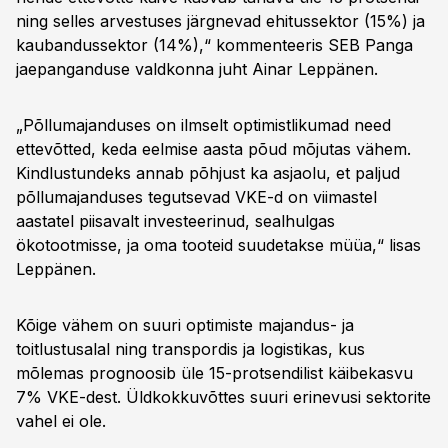
ning selles arvestuses järgnevad ehitussektor (15%) ja
kaubandussektor (14%),“ kommenteeris SEB Panga
jaepanganduse valdkonna juht Ainar Leppänen.
„Põllumajanduses on ilmselt optimistlikumad need
ettevõtted, keda eelmise aasta põud mõjutas vähem.
Kindlustundeks annab põhjust ka asjaolu, et paljud
põllumajanduses tegutsevad VKE-d on viimastel
aastatel piisavalt investeerinud, sealhulgas
ökotootmisse, ja oma tooteid suudetakse müüa,“ lisas
Leppänen.
Kõige vähem on suuri optimiste majandus- ja
toitlustusalal ning transpordis ja logistikas, kus
mõlemas prognoosib üle 15-protsendilist käibekasvu
7% VKE-dest. Üldkokkuvõttes suuri erinevusi sektorite
vahel ei ole.