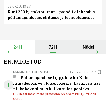
03.07.26, 10:27
Kuni 200 hj traktori rent – paindlik lahendus
põllumajandusse, ehitusse ja teehooldusesse
24H
72H
Nädal
ENIMLOETUD
MAJANDUSTULEMUSED
06.08.26, 09:34
Põllumajanduse tippjuhi Ahti Kalde
firmades käive üldiselt kerkis, kasum samas
1
nii kahekordistus kui ka sulas pooleks
E-Piimast laekumata piimaraha on enam kui 1,2 miljonit
eurot