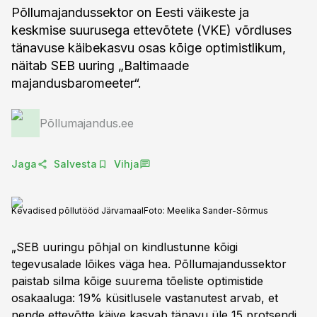
Põllumajandussektor on Eesti väikeste ja
keskmise suurusega ettevõtete (VKE) võrdluses
tänavuse käibekasvu osas kõige optimistlikum,
näitab SEB uuring „Baltimaade
majandusbaromeeter“.
Põllumajandus.ee
Jaga
Salvesta
Vihja
Kevadised põllutööd Järvamaal
Foto:
Meelika Sander-Sõrmus
„SEB uuringu põhjal on kindlustunne kõigi
tegevusalade lõikes väga hea. Põllumajandussektor
paistab silma kõige suurema tõeliste optimistide
osakaaluga: 19% küsitlusele vastanutest arvab, et
nende ettevõtte käive kasvab tänavu üle 15 protsendi