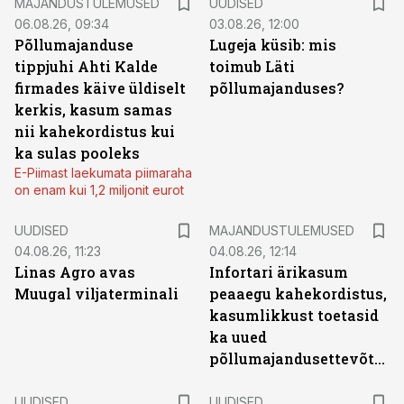
MAJANDUSTULEMUSED
UUDISED
06.08.26, 09:34
03.08.26, 12:00
Põllumajanduse
Lugeja küsib: mis
tippjuhi Ahti Kalde
toimub Läti
firmades käive üldiselt
põllumajanduses?
kerkis, kasum samas
nii kahekordistus kui
ka sulas pooleks
E-Piimast laekumata piimaraha
on enam kui 1,2 miljonit eurot
UUDISED
MAJANDUSTULEMUSED
04.08.26, 11:23
04.08.26, 12:14
Linas Agro avas
Infortari ärikasum
Muugal viljaterminali
peaaegu kahekordistus,
kasumlikkust toetasid
ka uued
põllumajandusettevõtted
UUDISED
UUDISED