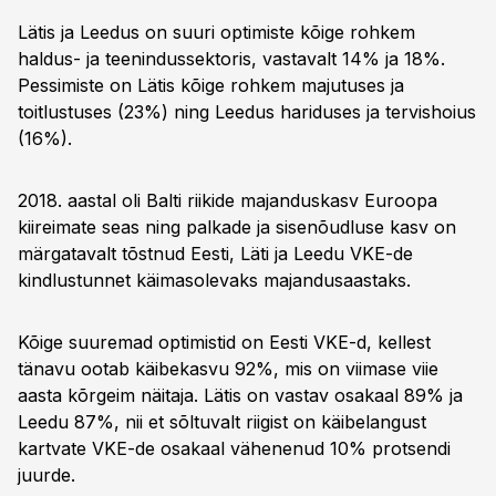
Lätis ja Leedus on suuri optimiste kõige rohkem
haldus- ja teenindussektoris, vastavalt 14% ja 18%.
Pessimiste on Lätis kõige rohkem majutuses ja
toitlustuses (23%) ning Leedus hariduses ja tervishoius
(16%).
2018. aastal oli Balti riikide majanduskasv Euroopa
kiireimate seas ning palkade ja sisenõudluse kasv on
märgatavalt tõstnud Eesti, Läti ja Leedu VKE-de
kindlustunnet käimasolevaks majandusaastaks.
Kõige suuremad optimistid on Eesti VKE-d, kellest
tänavu ootab käibekasvu 92%, mis on viimase viie
aasta kõrgeim näitaja. Lätis on vastav osakaal 89% ja
Leedu 87%, nii et sõltuvalt riigist on käibelangust
kartvate VKE-de osakaal vähenenud 10% protsendi
juurde.