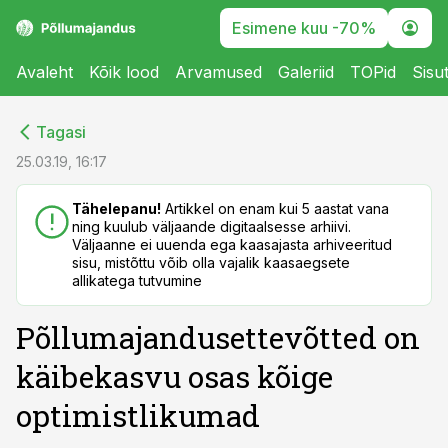
Esimene kuu -70%
Avaleht
Kõik lood
Arvamused
Galeriid
TOPid
Sisu
cebook
cebook
Tagasi
Twitter)
Twitter)
25.03.19, 16:17
kedIn
kedIn
Tähelepanu!
Artikkel on enam kui 5 aastat vana
ning kuulub väljaande digitaalsesse arhiivi.
ail
ail
Väljaanne ei uuenda ega kaasajasta arhiveeritud
sisu, mistõttu võib olla vajalik kaasaegsete
k
k
allikatega tutvumine
Põllumajandusettevõtted on
käibekasvu osas kõige
optimistlikumad