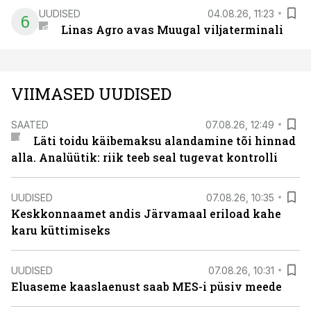
UUDISED
04.08.26, 11:23
6
Linas Agro avas Muugal viljaterminali
VIIMASED UUDISED
SAATED
07.08.26, 12:49
Läti toidu käibemaksu alandamine tõi hinnad
alla. Analüütik: riik teeb seal tugevat kontrolli
UUDISED
07.08.26, 10:35
Keskkonnaamet andis Järvamaal eriload kahe
karu küttimiseks
UUDISED
07.08.26, 10:31
Eluaseme kaaslaenust saab MES-i püsiv meede