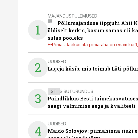
MAJANDUSTULEMUSED
Põllumajanduse tippjuhi Ahti K
1
üldiselt kerkis, kasum samas nii k
sulas pooleks
E-Piimast laekumata piimaraha on enam kui 1,2
UUDISED
2
Lugeja küsib: mis toimub Läti põll
ST
SISUTURUNDUS
3
Paindlikkus Eesti taimekasvatuses
saagi valmimise aega ja kvaliteeti
UUDISED
4
Maido Solovjov: piimahinna riski ei