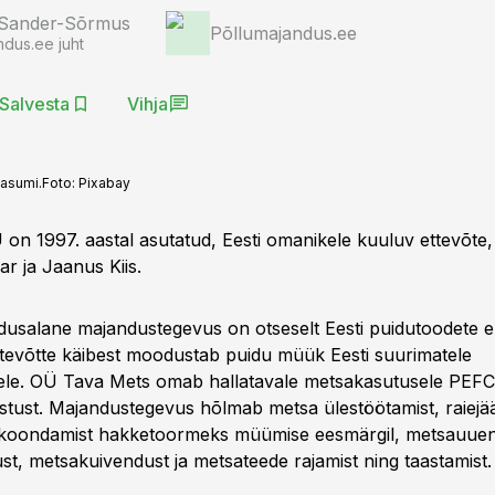
 Sander-Sõrmus
Põllumajandus.ee
ndus.ee juht
Salvesta
Vihja
asumi.
Foto:
Pixabay
on 1997. aastal asutatud, Eesti omanikele kuuluv ettevõte
r ja Jaanus Kiis.
usalane majandustegevus on otseselt Eesti puidutoodete e
tevõtte käibest moodustab puidu müük Eesti suurimatele
tele. OÜ Tava Mets omab hallatavale metsakasutusele PEFC
stust. Majandustegevus hõlmab metsa ülestöötamist, raiejä
a koondamist hakketoormeks müümise eesmärgil, metsauuen
t, metsakuivendust ja metsateede rajamist ning taastamist.