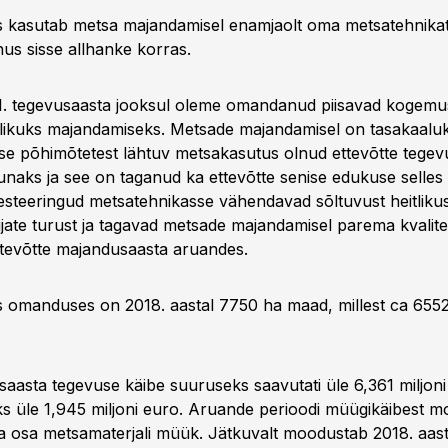
kasutab metsa majandamisel enamjaolt oma metsatehnikat
nus sisse allhanke korras.
1. tegevusaasta jooksul oleme omandanud piisavad kogem
ikuks majandamiseks. Metsade majandamisel on tasakaaluk
use põhimõtetest lähtuv metsakasutus olnud ettevõtte tegev
naks ja see on taganud ka ettevõtte senise edukuse selles
esteeringud metsatehnikasse vähendavad sõltuvust heitliku
ate turust ja tagavad metsade majandamisel parema kvalite
ettevõtte majandusaasta aruandes.
 omanduses on 2018. aastal 7750 ha maad, millest ca 655
aasta tegevuse käibe suuruseks saavutati üle 6,361 miljoni
 üle 1,945 miljoni euro. Aruande perioodi müügikäibest 
 osa metsamaterjali müük. Jätkuvalt moodustab 2018. aast