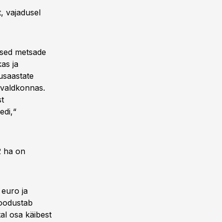
, vajadusel
used metsade
as ja
usaastate
 valdkonnas.
st
edi,“
2 ha on
 euro ja
moodustab
al osa käibest