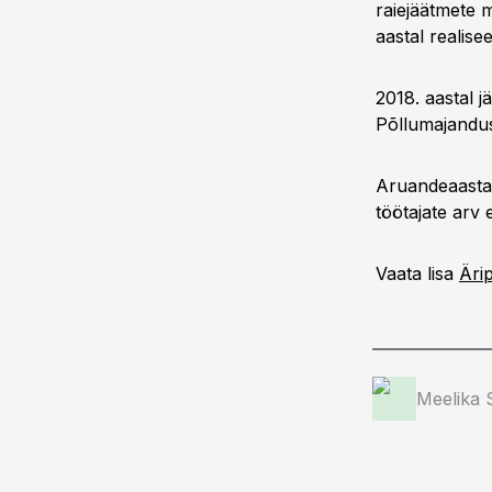
raiejäätmete 
aastal realise
2018. aastal j
Põllumajandus
Aruandeaasta l
töötajate arv
Vaata lisa
Äri
Meelika