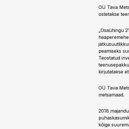
OÜ Tava Mets 
ostetakse tee
„Osaühingu 2
heaperemehel
jätkusuutlikk
peamiseks suu
Teostatud inv
teenusepakkuj
kirjutatakse 
OÜ Tava Mets
metsamaad.
2018 majandus
puhaskasumiks
kõige suurema