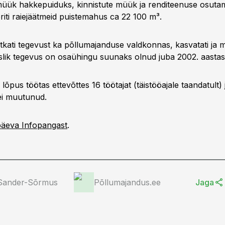
müük hakkepuiduks, kinnistute müük ja renditeenuse osutam
eriti raiejäätmeid puistemahus ca 22 100 m³.
ätkati tegevust ka põllumajanduse valdkonnas, kasvatati ja 
lik tegevus on osaühingu suunaks olnud juba 2002. aastas
õpus töötas ettevõttes 16 töötajat (täistööajale taandatult)
 ei muutunud.
päeva Infopangast
.
 Sander-Sõrmus
Põllumajandus.ee
Jaga