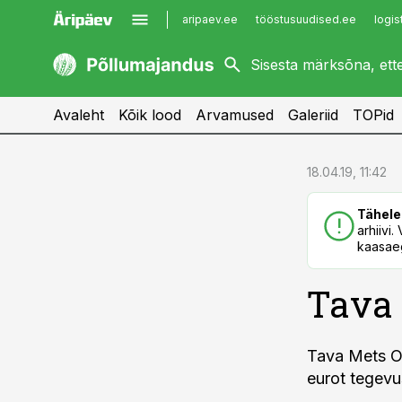
aripaev.ee
tööstusuudised.ee
logis
kaubandus.ee
imelineajalugu.ee
kinnisvarauudised.ee
imelineteadus.ee
Avaleht
Kõik lood
Arvamused
Galeriid
TOPid
cebook
cebook
18.04.19, 11:42
Twitter)
Twitter)
Tähele
kedIn
kedIn
arhiivi
kaasaeg
ail
ail
Tava 
k
k
Tava Mets OÜ
eurot tegevu