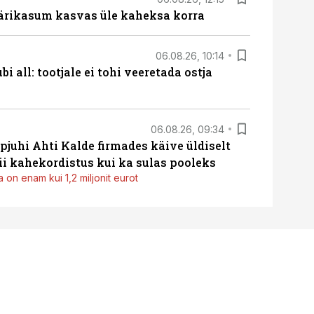
ärikasum kasvas üle kaheksa korra
06.08.26, 10:14
i all: tootjale ei tohi veeretada ostja
06.08.26, 09:34
pjuhi Ahti Kalde firmades käive üldiselt
i kahekordistus kui ka sulas pooleks
 on enam kui 1,2 miljonit eurot