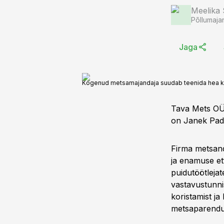
Meelika
Põllumaja
Jaga
Kogenud metsamajandaja suudab teenida hea k
Tava Mets OÜ 
on Janek Pada
Firma metsand
ja enamuse et
puidutöötleja
vastavustunni
koristamist j
metsaparendus