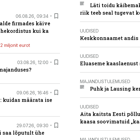
Läti toidu käibema
riik teeb seal tugevat k
06.08.26, 09:34
alde firmades käive
ahekordistus kui ka
UUDISED
Keskkonnaamet andis J
 miljonit eurot
UUDISED
03.08.26, 12:00
Eluaseme kaaslaenust 
umajanduses?
MAJANDUSTULEMUSED
Puhk ja Lausing ke
09.06.26, 16:46
: kuidas määrata ise
UUDISED
Aita kaitsta Eesti põllu
kaasa soovimatuid „kaa
29.07.26, 09:30
 saa lõputult ühe
MAJANDUSTULEMUSED