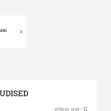
mini
UDISED
07.08.26, 12:49