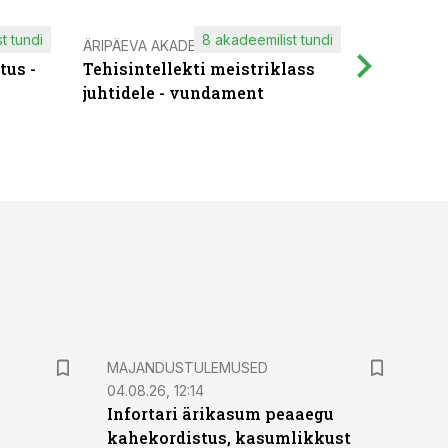
t tundi
8 akadeemilist tundi
ÄRIPÄEVA AKADEEMIA
IT KOOLIT
tus -
Tehisintellekti meistriklass
Muutuste
juhtidele - vundament
praktilis
MAJANDUSTULEMUSED
04.08.26, 12:14
Infortari ärikasum peaaegu
kahekordistus, kasumlikkust