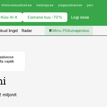
Iseteenindus
kinnisvarauudised.ee
kalastaja.ee
palgauudised.ee
personaliuudi
Telli Põllumajandus
Küsi AI-lt
Esimene kuu -70%
Logi sisse
ikud lingid
Radar
Minu Põllumajandus
taalsesse
la vajalik
mi
 miljonit