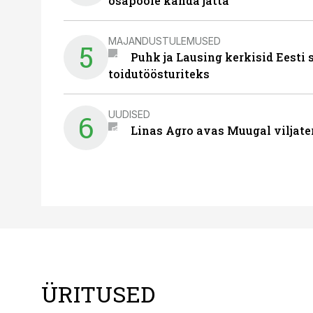
osapoole kanda jätta
MAJANDUSTULEMUSED
5
Puhk ja Lausing kerkisid Eesti
toidutöösturiteks
UUDISED
6
Linas Agro avas Muugal viljate
ÜRITUSED