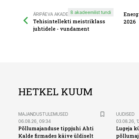
8 akadeemilist tundi
Energ
ÄRIPÄEVA AKADEEMIA
Tehisintellekti meistriklass
2026
juhtidele - vundament
HETKEL KUUM
MAJANDUSTULEMUSED
UUDISED
06.08.26, 09:34
03.08.26, 1
Põllumajanduse tippjuhi Ahti
Lugeja kü
Kalde firmades käive üldiselt
põllumaj