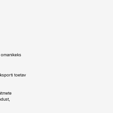
, omanikeks
ksporti toetav
ätmete
dust,