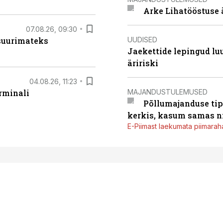
Arke Lihatööstuse 
07.08.26, 09:30
UUDISED
 suurimateks
Jaekettide lepingud luub
äririski
04.08.26, 11:23
MAJANDUSTULEMUSED
rminali
Põllumajanduse tip
kerkis, kasum samas ni
E-Piimast laekumata piimaraha