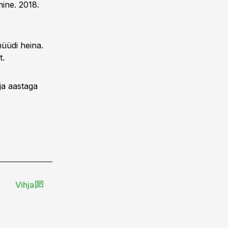
ine. 2018.
müüdi heina.
t.
 ja aastaga
Vihja