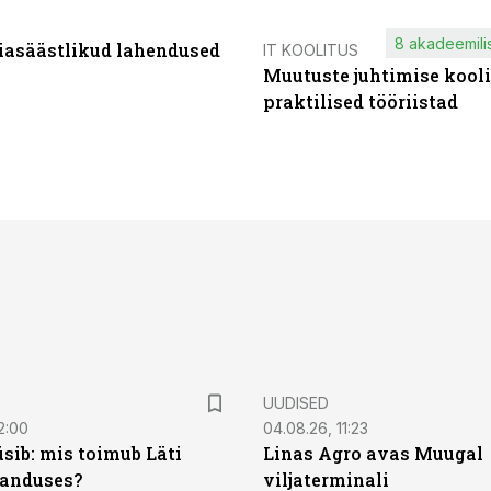
8 akadeemilis
iasäästlikud lahendused
IT KOOLITUS
Muutuste juhtimise kooli
praktilised tööriistad
UUDISED
2:00
04.08.26, 11:23
sib: mis toimub Läti
Linas Agro avas Muugal
anduses?
viljaterminali