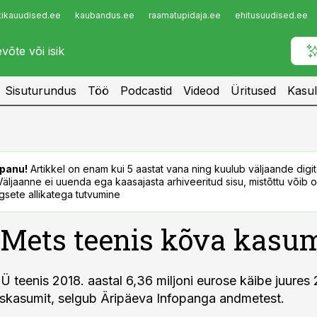
tikauudised.ee
kaubandus.ee
raamatupidaja.ee
ehitusuudised.ee
Infopank
Radar
Sisuturundus
Töö
Podcastid
Videod
Üritused
Kasul
panu!
Artikkel on enam kui 5 aastat vana ning kuulub väljaande digi
. Väljaanne ei uuenda ega kaasajasta arhiveeritud sisu, mistõttu võib ol
sete allikatega tutvumine
Mets teenis kõva kasu
 teenis 2018. aastal 6,36 miljoni eurose käibe juures 2
skasumit, selgub Äripäeva Infopanga andmetest.