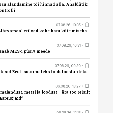
ksu alandamine tõi hinnad alla. Analüütik:
ontrolli
07.08.26, 10:35
ärvamaal eriload kahe karu küttimiseks
07.08.26, 10:31
saab MES-i püsiv meede
07.08.26, 09:30
rkisid Eesti suurimateks toidutöösturiteks
06.08.26, 13:27
majandust, metsi ja loodust – ära too reisilt
sreisijaid“
06.08.26, 12:15