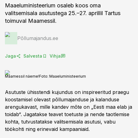
Maaeluministeerium osaleb koos oma
valitsemisala asutustega 25.–27. aprillil Tartus
toimuval Maamessil.
Põllumajandus.ee
Jaga
Salvesta
Vihja
Maamessil näeme!
Foto:
Maaeluministeerium
Asutuste ühisstendi kujundus on inspireeritud praegu
koostamisel olevast põllumajanduse ja kalanduse
arengukavast, mille kandev mõte on „Eesti maa elab ja
toidab“. Jagatakse teavet toetuste ja nende taotlemise
kohta, tutvustatakse valitsemisala asutusi, vabu
töökohti ning erinevaid kampaaniaid.