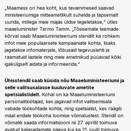
„Maamess on hea koht, kus tavainimesed saavad
ministeeriumiga mitteametlikult suhelda ja täpsemalt
uurida, millega meie majas üldse tegeletakse,“ ütles
maaeluminister Tarmo Tamm. „Tõsisemate teemade
kõrval saab Maaeluministeeriumi stendilt ka rohkem
infot meie populaarsete kampaaniate kohta, lisaks
jagatakse infomaterjale, lõbusaid tegevuslehti ja
raamatuid lastele ning meie ametnikud püüavad kõiki
igakülgselt aidata ja informeerida.“
Ühisstendil saab küsida nõu Maaeluministeeriumi ja
selle valitsusalasse kuuluvate ametite
spetsialistidelt.
Kohal on ka Maaeluministeeriumi
personalitöötajad, kes jagavad infot valitsemisala
vabade töökohtade kohta, ning spetsialist, kes räägib
maal endale töökoha loomise võimalustest. Stendil on
võimalik saada informatsiooni nii 27. aprillil toimuva
avatud kalasadamate päeva kui ka 21. juulil toimuva