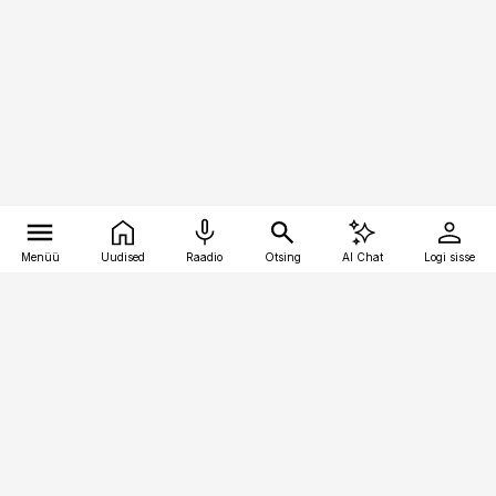
Menüü
Uudised
Raadio
Otsing
AI Chat
Logi sisse
Vana-Lõuna 39/1, 19094 Tallinn
(+372) 667 0111
pollumajandus@pollumajandus.ee
Telli
Reklaam