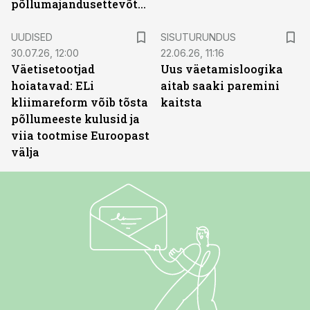
põllumajandusettevõtted
ST
UUDISED
SISUTURUNDUS
30.07.26, 12:00
22.06.26, 11:16
Väetisetootjad
Uus väetamisloogika
hoiatavad: ELi
aitab saaki paremini
kliimareform võib tõsta
kaitsta
põllumeeste kulusid ja
viia tootmise Euroopast
välja