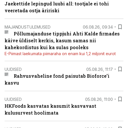
Jaekettide lepingud luubi all: tootjale ei tohi
veeretada ostja äririski
MAJANDUSTULEMUSED
06.08.26, 09:34
Põllumajanduse tippjuhi Ahti Kalde firmades
käive üldiselt kerkis, kasum samas nii
kahekordistus kui ka sulas pooleks
E-Piimast laekumata piimaraha on enam kui 1,2 miljonit eurot
UUDISED
05.08.26, 11:17
Rahvusvaheline fond paisutab Bioforce’i
kasvu
UUDISED
05.08.26, 11:00
HKFoods kasvatas kasumit kasvavast
kulusurvest hoolimata