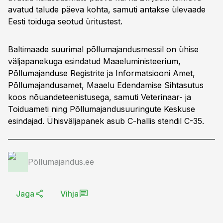
avatud talude päeva kohta, samuti antakse ülevaade
Eesti toiduga seotud üritustest.
Baltimaade suurimal põllumajandusmessil on ühise
väljapanekuga esindatud Maaeluministeerium,
Põllumajanduse Registrite ja Informatsiooni Amet,
Põllumajandusamet, Maaelu Edendamise Sihtasutus
koos nõuandeteenistusega, samuti Veterinaar- ja
Toiduameti ning Põllumajandusuuringute Keskuse
esindajad. Ühisväljapanek asub C-hallis stendil C-35.
Põllumajandus.ee
Jaga
Vihja