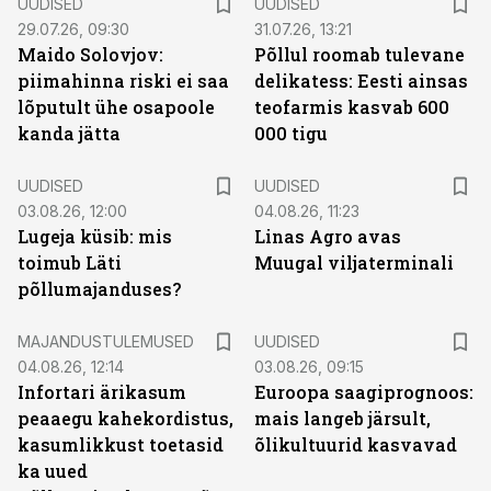
UUDISED
UUDISED
29.07.26, 09:30
31.07.26, 13:21
Maido Solovjov:
Põllul roomab tulevane
piimahinna riski ei saa
delikatess: Eesti ainsas
lõputult ühe osapoole
teofarmis kasvab 600
kanda jätta
000 tigu
UUDISED
UUDISED
03.08.26, 12:00
04.08.26, 11:23
Lugeja küsib: mis
Linas Agro avas
toimub Läti
Muugal viljaterminali
põllumajanduses?
MAJANDUSTULEMUSED
UUDISED
04.08.26, 12:14
03.08.26, 09:15
Infortari ärikasum
Euroopa saagiprognoos:
peaaegu kahekordistus,
mais langeb järsult,
kasumlikkust toetasid
õlikultuurid kasvavad
ka uued