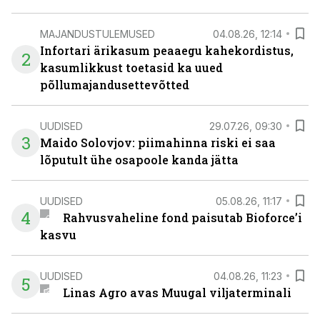
MAJANDUSTULEMUSED
04.08.26, 12:14
Infortari ärikasum peaaegu kahekordistus,
2
kasumlikkust toetasid ka uued
põllumajandusettevõtted
UUDISED
29.07.26, 09:30
3
Maido Solovjov: piimahinna riski ei saa
lõputult ühe osapoole kanda jätta
UUDISED
05.08.26, 11:17
4
Rahvusvaheline fond paisutab Bioforce’i
kasvu
UUDISED
04.08.26, 11:23
5
Linas Agro avas Muugal viljaterminali