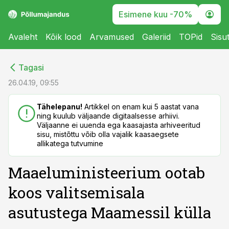
Esimene kuu -70%
Avaleht
Kõik lood
Arvamused
Galeriid
TOPid
Sisu
cebook
cebook
Tagasi
Twitter)
Twitter)
26.04.19, 09:55
kedIn
kedIn
Tähelepanu!
Artikkel on enam kui 5 aastat vana
ning kuulub väljaande digitaalsesse arhiivi.
ail
ail
Väljaanne ei uuenda ega kaasajasta arhiveeritud
sisu, mistõttu võib olla vajalik kaasaegsete
k
k
allikatega tutvumine
Maaeluministeerium ootab
koos valitsemisala
asutustega Maamessil külla