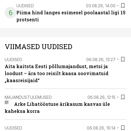
UUDISED
03.08.26, 14:00
6
Piima hind langes esimesel poolaastal ligi 15
protsenti
VIIMASED UUDISED
UUDISED
06.08.26, 13:27
Aita kaitsta Eesti põllumajandust, metsi ja
loodust – ära too reisilt kaasa soovimatuid
„kaasreisijaid“
MAJANDUSTULEMUSED
06.08.26, 12:15
Arke Lihatööstuse ärikasum kasvas üle
kaheksa korra
UUDISED
06.08.26, 10:14