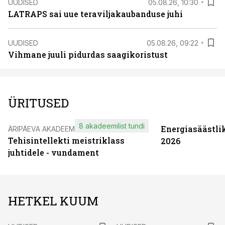
UUDISED
05.08.26, 10:30
LATRAPS sai uue teraviljakaubanduse juhi
UUDISED
05.08.26, 09:22
Vihmane juuli pidurdas saagikoristust
ÜRITUSED
8 akadeemilist tundi
Energiasäästli
ÄRIPÄEVA AKADEEMIA
Tehisintellekti meistriklass
2026
juhtidele - vundament
HETKEL KUUM