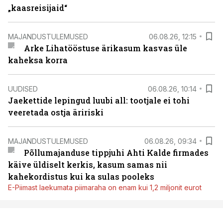
„kaasreisijaid“
MAJANDUSTULEMUSED
06.08.26, 12:15
Arke Lihatööstuse ärikasum kasvas üle
kaheksa korra
UUDISED
06.08.26, 10:14
Jaekettide lepingud luubi all: tootjale ei tohi
veeretada ostja äririski
MAJANDUSTULEMUSED
06.08.26, 09:34
Põllumajanduse tippjuhi Ahti Kalde firmades
käive üldiselt kerkis, kasum samas nii
kahekordistus kui ka sulas pooleks
E-Piimast laekumata piimaraha on enam kui 1,2 miljonit eurot