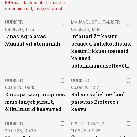
E-Piimast laekumata piimaraha
on enam kui 1,2 miljonit eurot
UUDISED
MAJANDUSTULEMUSED
04.08.26, 11:23
04.08.26, 12:14
Linas Agro avas
Infortari ärikasum
Muugal viljaterminali
peaaegu kahekordistus,
kasumlikkust toetasid
ka uued
põllumajandusettevõtted
UUDISED
UUDISED
03.08.26, 09:15
05.08.26, 11:17
Euroopa saagiprognoos:
Rahvusvaheline fond
mais langeb järsult,
paisutab Bioforce’i
õlikultuurid kasvavad
kasvu
ST
UUDISED
SISUTURUNDUS
29.07.26, 09:30
11.06.26, 09:28