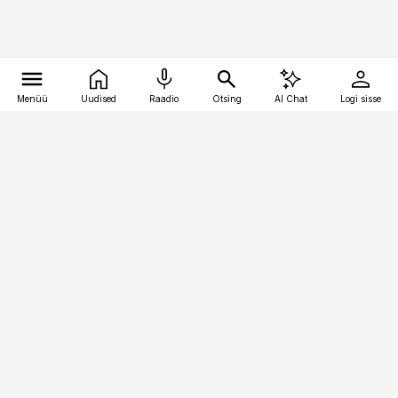
Menüü
Uudised
Raadio
Otsing
AI Chat
Logi sisse
Vana-Lõuna 39/1, 19094 Tallinn
(+372) 667 0111
pollumajandus@pollumajandus.ee
Telli
Reklaam
Firmast
Sisu kasutamisõigused
Ajakirjaniku
eetikakoodeks
Üldtingimused
Privaatsustingimused