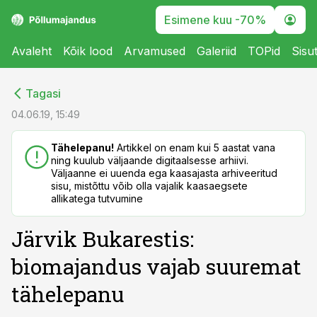
Esimene kuu -70%
Avaleht
Kõik lood
Arvamused
Galeriid
TOPid
Sisu
cebook
cebook
Tagasi
Twitter)
Twitter)
04.06.19, 15:49
kedIn
kedIn
Tähelepanu!
Artikkel on enam kui 5 aastat vana
ning kuulub väljaande digitaalsesse arhiivi.
ail
ail
Väljaanne ei uuenda ega kaasajasta arhiveeritud
sisu, mistõttu võib olla vajalik kaasaegsete
k
k
allikatega tutvumine
Järvik Bukarestis:
biomajandus vajab suuremat
tähelepanu