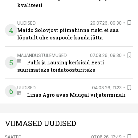
kvaliteeti
UUDISED
29.07.26, 09:30
4
Maido Solovjov: piimahinna riski ei saa
lõputult ühe osapoole kanda jätta
MAJANDUSTULEMUSED
07.08.26, 09:30
5
Puhk ja Lausing kerkisid Eesti
suurimateks toidutöösturiteks
UUDISED
04.08.26, 11:23
6
Linas Agro avas Muugal viljaterminali
VIIMASED UUDISED
SAATED
07.08.26, 12:49