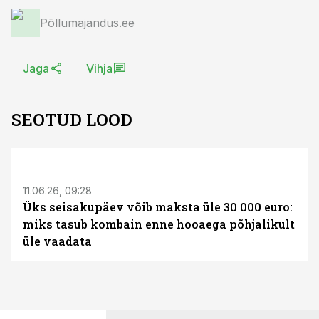
Põllumajandus.ee
Jaga
Vihja
SEOTUD LOOD
ST
11.06.26, 09:28
Üks seisakupäev võib maksta üle 30 000 euro:
miks tasub kombain enne hooaega põhjalikult
üle vaadata