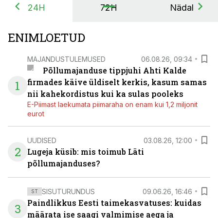
24H
72H
Nädal
ENIMLOETUD
MAJANDUSTULEMUSED
06.08.26, 09:34
Põllumajanduse tippjuhi Ahti Kalde
firmades käive üldiselt kerkis, kasum samas
1
nii kahekordistus kui ka sulas pooleks
E-Piimast laekumata piimaraha on enam kui 1,2 miljonit
eurot
UUDISED
03.08.26, 12:00
2
Lugeja küsib: mis toimub Läti
põllumajanduses?
SISUTURUNDUS
09.06.26, 16:46
ST
Paindlikkus Eesti taimekasvatuses: kuidas
3
määrata ise saagi valmimise aega ja