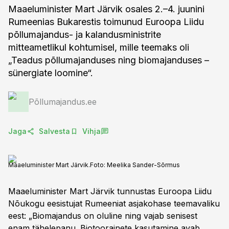
Maaeluminister Mart Järvik osales 2.–4. juunini
Rumeenias Bukarestis toimunud Euroopa Liidu
põllumajandus- ja kalandusministrite
mitteametlikul kohtumisel, mille teemaks oli
„Teadus põllumajanduses ning biomajanduses –
sünergiate loomine“.
Põllumajandus.ee
Jaga
Salvesta
Vihja
Maaeluminister Mart Järvik.
Foto:
Meelika Sander-Sõrmus
Maaeluminister Mart Järvik tunnustas Euroopa Liidu
Nõukogu eesistujat Rumeeniat asjakohase teemavaliku
eest: „Biomajandus on oluline ning vajab senisest
enam tähelepanu. Biotoorainete kasutamine avab