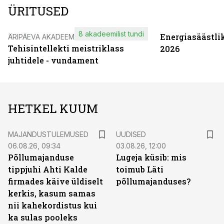
ÜRITUSED
8 akadeemilist tundi
Energiasäästli
ÄRIPÄEVA AKADEEMIA
Tehisintellekti meistriklass
2026
juhtidele - vundament
HETKEL KUUM
MAJANDUSTULEMUSED
UUDISED
06.08.26, 09:34
03.08.26, 12:00
Põllumajanduse
Lugeja küsib: mis
tippjuhi Ahti Kalde
toimub Läti
firmades käive üldiselt
põllumajanduses?
kerkis, kasum samas
nii kahekordistus kui
ka sulas pooleks