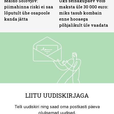
Maido Solovjov:
Üks seisakupäev võib
piimahinna riski ei saa
maksta üle 30 000 euro:
lõputult ühe osapoole
miks tasub kombain
kanda jätta
enne hooaega
põhjalikult üle vaadata
LIITU UUDISKIRJAGA
Telli uudiskiri ning saad oma postkasti päeva
olulisemad uudised.