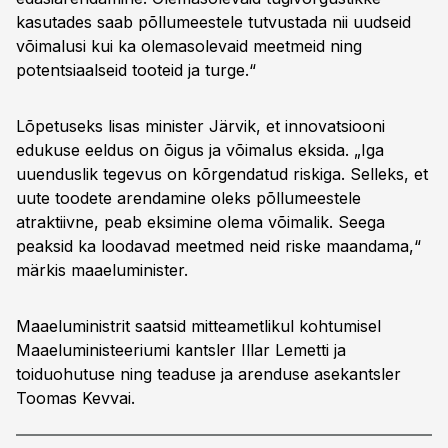
kasutades saab põllumeestele tutvustada nii uudseid
võimalusi kui ka olemasolevaid meetmeid ning
potentsiaalseid tooteid ja turge.“
Lõpetuseks lisas minister Järvik, et innovatsiooni
edukuse eeldus on õigus ja võimalus eksida. „Iga
uuenduslik tegevus on kõrgendatud riskiga. Selleks, et
uute toodete arendamine oleks põllumeestele
atraktiivne, peab eksimine olema võimalik. Seega
peaksid ka loodavad meetmed neid riske maandama,“
märkis maaeluminister.
Maaeluministrit saatsid mitteametlikul kohtumisel
Maaeluministeeriumi kantsler Illar Lemetti ja
toiduohutuse ning teaduse ja arenduse asekantsler
Toomas Kevvai.