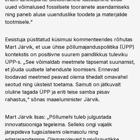
uued võimalused fossiilsete toorainete asendamiseks
ning paneb aluse uuenduslike toodete ja materjalide
tootmisele.“
Eesistuja püstitatud küsimusi kommenteerides rõhutas
Mart Järvik, et uue ühise põllumajanduspoliitika (ÜPP)
kontekstis on positiivne suurem paindlikkus tuleviku
ÜPP-s. „See võimaldab meetmete täpsemat suunamist,
et jõuda uudsete lahenduste loomiseni. Erinevad
loodavad meetmed peavad olema tihedalt omavahel
seotud ning üksteist toetama. Samuti on jätkuvalt
oluline tagada ÜPP ja eriti teise samba piisav
rahastus,“ sõnas maaeluminister Järvik.
Mart Järvik lisas: „Põllumehi tuleb julgustada
innovatsiooniga tegelema. Selleks ongi vajalik
järjepideva tugisüsteemi olemasolu ning
edasiarendamine. Olemasolevaid tugivõrgustikke