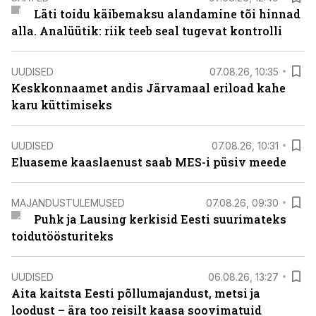
Läti toidu käibemaksu alandamine tõi hinnad
alla. Analüütik: riik teeb seal tugevat kontrolli
UUDISED
07.08.26, 10:35
Keskkonnaamet andis Järvamaal eriload kahe
karu küttimiseks
UUDISED
07.08.26, 10:31
Eluaseme kaaslaenust saab MES-i püsiv meede
MAJANDUSTULEMUSED
07.08.26, 09:30
Puhk ja Lausing kerkisid Eesti suurimateks
toidutöösturiteks
UUDISED
06.08.26, 13:27
Aita kaitsta Eesti põllumajandust, metsi ja
loodust – ära too reisilt kaasa soovimatuid