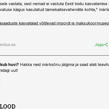
sele vastata, sest nemad ei vastuta Eesti toidu kasvatamise
svatuse käigus kasutatud taimekaitsevahendite kohta," märk
asaaduste kasvatajad võitlevad impordi ja maksukoormuseg
andus.ee
Jaga
kub huvi?
Hakka neid märksõnu jälgima ja saad alati teavitu
idagi uut!
 LOOD