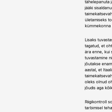
tähelepanuta jä
jääki sisaldan
taimekaitsevah
ületamiseks to
kümmekonna ta
Lisaks tuvastas
tagatud, et oh
ära enne, kui 
tuvastamine ni
jõutakse enami
aastal, et Ita
taimekaitsevah
oleks olnud oh
jõudis aga kõik
Riigikontroll 
tarbimisel teha