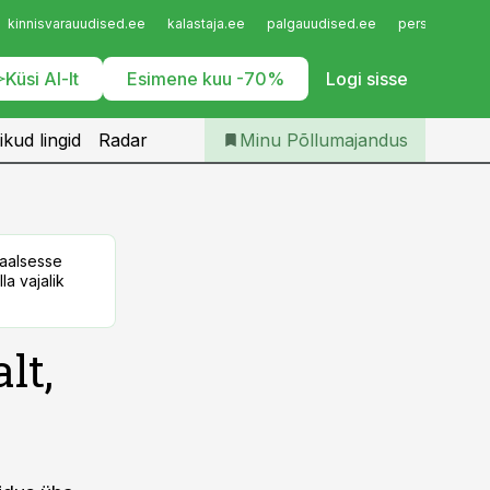
Iseteenindus
kinnisvarauudised.ee
kalastaja.ee
palgauudised.ee
personaliuudi
Telli Põllumajandus
Küsi AI-lt
Esimene kuu -70%
Logi sisse
ikud lingid
Radar
Minu Põllumajandus
taalsesse
la vajalik
lt,