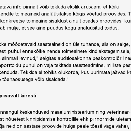
tatava info pinnalt võib tekkida ekslik arusaam, et kõiki
endite toimeaineid analüüsitakse kõigis võetud proovides. T
konkreetse toimeaine sisaldust ainult osades proovides, ku
ääb mulje, et see aine puudus kogu analüüsitud toidus.
ke mõõdetavaid saasteaineid on üle tuhande, siis on selge, 
sti puhul ennekõike nende toimeainete kindlakstegemisele, 
siinmail levinud," selgitas auditiosakonna peakontrolör In
orttoidu puhul on vaja tekitada taustteadmine, milliste pesti
kenduda. Tekkida ei tohiks olukorda, kus uurimata jäävad k
e tõenäosusega võib sisaldada."
piisavalt kiiresti
 hinnangul keskenduvad maaeluministeerium ning veterinaar-
stest nõuetest kinnipidamise kontrollile ehk piirnormide ületam
(ja neid on aastase proovide hulga peale tõesti väga vähe),