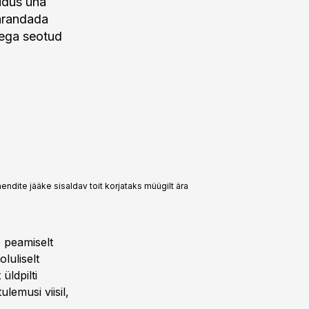
oidus üha
parandada
dega seotud
hendite jääke sisaldav toit korjataks müügilt ära
e peamiselt
luliselt
üldpilti
lemusi viisil,