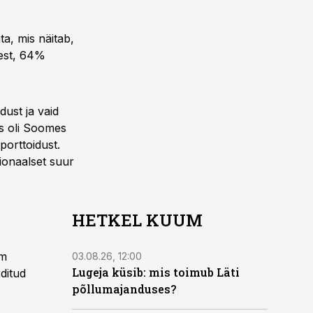
ta, mis näitab,
dest, 64%
dust ja vaid
ks oli Soomes
porttoidust.
ionaalset suur
HETKEL KUUM
em
03.08.26, 12:00
Lugeja küsib: mis toimub Läti
ditud
põllumajanduses?