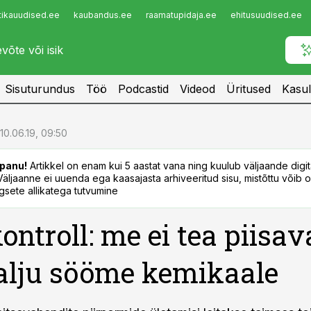
tikauudised.ee
kaubandus.ee
raamatupidaja.ee
ehitusuudised.ee
Infopank
Radar
Sisuturundus
Töö
Podcastid
Videod
Üritused
Kasul
10.06.19, 09:50
panu!
Artikkel on enam kui 5 aastat vana ning kuulub väljaande digi
. Väljaanne ei uuenda ega kaasajasta arhiveeritud sisu, mistõttu võib ol
sete allikatega tutvumine
ontroll: me ei tea piisava
alju sööme kemikaale