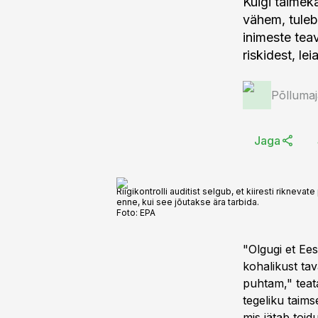
Kuigi taimek
vähem, tuleb
inimeste tea
riskidest, leia
Põlluma
Jaga
Riigikontrolli auditist selgub, et kiiresti riknev
enne, kui see jõutakse ära tarbida.
Foto:
EPA
"Olgugi et Ee
kohalikust tav
puhtam," teata
tegeliku taims
mis jätab toid