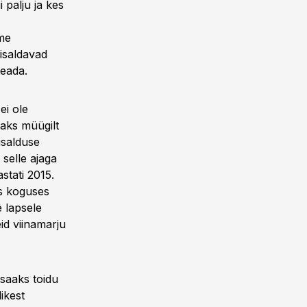
i palju ja kes
eme
sisaldavad
teada.
ei ole
taks müügilt
isalduse
 selle ajaga
stati 2015.
as koguses
 lapsele
id viinamarju
 saaks toidu
ikest