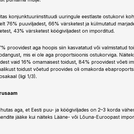
viitas konjunktuuriinstituudi uuringule eestlaste ostukorvi koh
selt 76% puuviljadest, 66% värsketest ja külmutatud marja
test, 43% värsketest köögiviljadest on imporditud.
7% proovidest aga hoopis siin kasvatatud või valmistatud toi
dangust, mis ei ole aga proportsioonis ostukorviga. Näite
dest vaid 16% omamaisest toidust, 84% proovidest võeti im
halikust toidust võetud proovides oli omakorda ebaproports
akaal (ligi 1/3).
arusaam
rõhutas aga, et Eesti puu- ja köögiviljades on 2–3 korda väh
hendite jääke kui näiteks Lääne- või Lõuna-Euroopast impor