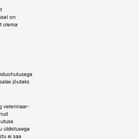
t
isel on
et olema
toiduohutusega
salas jõutaks
g veterinaar-
unud
hutuse
u üldistusega
stu ei saa