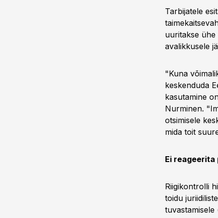
Tarbijatele esi
taimekaitsevah
uuritakse ühe 
avalikkusele j
"Kuna võimalik
keskenduda Ee
kasutamine on 
Nurminen. "Imp
otsimisele kes
mida toit suur
Ei reageerita 
Riigikontrolli
toidu juriidili
tuvastamisele 