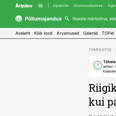
aripaev.ee
tööstusuudised.ee
logis
kaubandus.ee
imelineajalugu.ee
kinnisvarauudised.ee
imelineteadus.ee
Avaleht
Kõik lood
Arvamused
Galeriid
TOPid
cebook
cebook
TAIMEKAITSE
Twitter)
Twitter)
Tähele
kedIn
kedIn
arhiivi
kaasaeg
ail
ail
Riigik
k
k
kui p