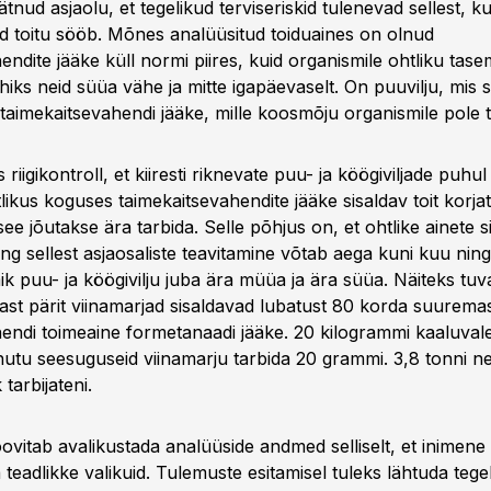
tnud asjaolu, et tegelikud terviseriskid tulenevad sellest, ku
ud toitu sööb. Mõnes analüüsitud toiduaines on olnud
endite jääke küll normi piires, kuid organismile ohtliku tas
hiks neid süüa vähe ja mitte igapäevaselt. On puuvilju, mis 
imekaitsevahendi jääke, mille koosmõju organismile pole 
 riigikontroll, et kiiresti riknevate puu- ja köögiviljade puhul 
tlikus koguses taimekaitsevahendite jääke sisaldav toit korja
see jõutakse ära tarbida. Selle põhjus on, et ohtlike ainete s
ng sellest asjaosaliste teavitamine võtab aega kuni kuu ning
k puu- ja köögivilju juba ära müüa ja ära süüa. Näiteks tuva
aliast pärit viinamarjad sisaldavad lubatust 80 korda suurem
endi toimeaine formetanaadi jääke. 20 kilogrammi kaaluvale
utu seesuguseid viinamarju tarbida 20 grammi. 3,8 tonni ne
 tarbijateni.
soovitab avalikustada analüüside andmed selliselt, et inimene
 teadlikke valikuid. Tulemuste esitamisel tuleks lähtuda tegel