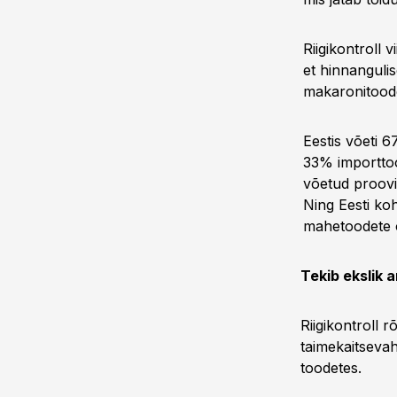
Riigikontroll 
et hinnanguli
makaronitoode
Eestis võeti 6
33% importtoo
võetud proovi
Ning Eesti ko
mahetoodete os
Tekib ekslik 
Riigikontroll 
taimekaitseva
toodetes.