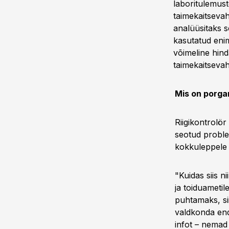
laboritulemuste
taimekaitsevah
analüüsitaks s
kasutatud enim
võimeline hind
taimekaitsevah
Mis on porga
Riigikontrolö
seotud proble
kokkuleppele 
"Kuidas siis n
ja toiduametil
puhtamaks, sii
valdkonda end
infot – nemad 