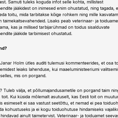
st. Samuti tuleks koguda infot selle kohta, millistest
endite jääkidest on inimesed enim ohustatud, ning tagada, e
eda toitu, mida tarbitakse kõige rohkem ning mille kasvatam
 taimekaitsevahendeid. Lisaks peab veterinaar- ja toiduam
ama, kas ja millised tarbijarühmad on toidus sisalduvate
endite jääkide tarbimisest ohustatud.
nd?
r Janar Holm ütles auditi tulemusi kommenteerides, et osa 
emidest leiaks lahenduse, kui maaeluministeeriumi valitsemi
selles, mis on porgand.
ii? Tuleb välja, et põllumajandusametile on porgand taim nin
e toit. Kui küsida mõlemalt asutuselt, kas Eesti toit on muut
s esimeselt ei saa vastust seetõttu, et nemad ei pea toiduo
a kohustuseks ja ei kogu toiduohutuse hindamiseks vajalik
hindavad ainult taimetervist. Veterinaar- ja toiduamet seeva