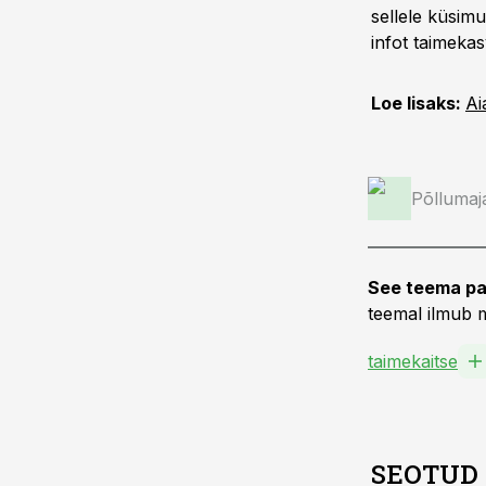
sellele küsimu
infot taimeka
Loe lisaks:
Ai
Põllumaj
See teema pa
teemal ilmub m
taimekaitse
SEOTUD