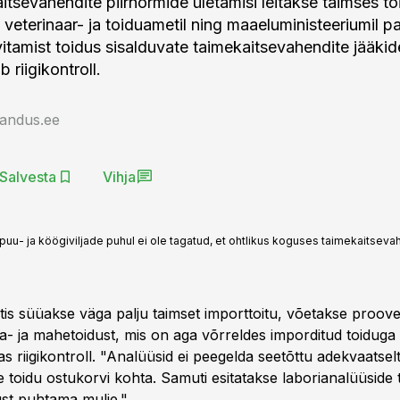
aitsevahendite piirnormide ületamisi leitakse taimses t
 veterinaar- ja toiduametil ning maaeluministeeriumil 
vitamist toidus sisalduvate taimekaitsevahendite jääki
b riigikontroll.
jandus.ee
Salvesta
Vihja
ate puu- ja köögiviljade puhul ei ole tagatud, et ohtlikus koguses taimekaitseva
stis süüakse väga palju taimset importtoitu, võetakse proov
a- ja mahetoidust, mis on aga võrreldes imporditud toiduga o
s riigikontroll. "Analüüsid ei peegelda seetõttu adekvaatselt 
e toidu ostukorvi kohta. Samuti esitatakse laborianalüüside tu
ust puhtama mulje."