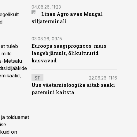
04.08.26, 11:23
Linas Agro avas Muugal
egelikult
viljaterminali
id
03.08.26, 09:15
Euroopa saagiprognoos: mais
et tuleb
langeb järsult, õlikultuurid
mille
kasvavad
es-Metsalu
tsiidijääkide
emikaalid,
ST
22.06.26, 11:16
Uus väetamisloogika aitab saaki
paremini kaitsta
 ja toiduamet
ise
 kuid on