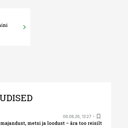
mini
UDISED
06.08.26, 13:27
majandust, metsi ja loodust – ära too reisilt