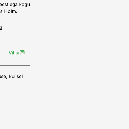
 eest ega kogu
is Holm.
a
Vihja
se, kui sel