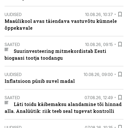
UUDISED
10.08.26, 10:37
Maaülikool avas täiendava vastuvõtu kümnele
õppekavale
SAATED
10.08.26, 09:15
Suurinvesteering mitmekordistab Eesti
biogaasi tootja toodangu
UUDISED
10.08.26, 09:00
Inflatsioon püsib suvel madal
SAATED
07.08.26, 12:49
Läti toidu käibemaksu alandamine tõi hinnad
alla. Analüütik: riik teeb seal tugevat kontrolli
UUDISED
07.08.26, 10:35