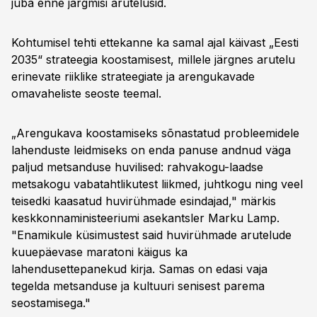
juba enne järgmisi arutelusid.
Kohtumisel tehti ettekanne ka samal ajal käivast „Eesti
2035“ strateegia koostamisest, millele järgnes arutelu
erinevate riiklike strateegiate ja arengukavade
omavaheliste seoste teemal.
„Arengukava koostamiseks sõnastatud probleemidele
lahenduste leidmiseks on enda panuse andnud väga
paljud metsanduse huvilised: rahvakogu-laadse
metsakogu vabatahtlikutest liikmed, juhtkogu ning veel
teisedki kaasatud huvirühmade esindajad," märkis
keskkonnaministeeriumi asekantsler Marku Lamp.
"Enamikule küsimustest said huvirühmade arutelude
kuuepäevase maratoni käigus ka
lahendusettepanekud kirja. Samas on edasi vaja
tegelda metsanduse ja kultuuri senisest parema
seostamisega."