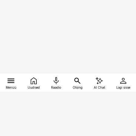
Menüü
Uudised
Raadio
Otsing
AI Chat
Logi sisse
Vana-Lõuna 39/1, 19094 Tallinn
(+372) 667 0111
pollumajandus@pollumajandus.ee