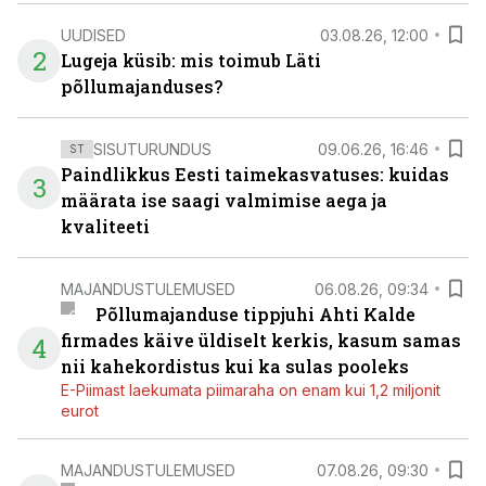
UUDISED
03.08.26, 12:00
2
Lugeja küsib: mis toimub Läti
põllumajanduses?
SISUTURUNDUS
09.06.26, 16:46
ST
Paindlikkus Eesti taimekasvatuses: kuidas
3
määrata ise saagi valmimise aega ja
kvaliteeti
MAJANDUSTULEMUSED
06.08.26, 09:34
Põllumajanduse tippjuhi Ahti Kalde
firmades käive üldiselt kerkis, kasum samas
4
nii kahekordistus kui ka sulas pooleks
E-Piimast laekumata piimaraha on enam kui 1,2 miljonit
eurot
MAJANDUSTULEMUSED
07.08.26, 09:30