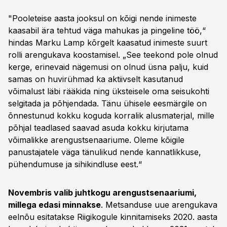
"Pooleteise aasta jooksul on kõigi nende inimeste
kaasabil ära tehtud väga mahukas ja pingeline töö,“
hindas Marku Lamp kõrgelt kaasatud inimeste suurt
rolli arengukava koostamisel. „See teekond pole olnud
kerge, erinevaid nägemusi on olnud üsna palju, kuid
samas on huvirühmad ka aktiivselt kasutanud
võimalust läbi rääkida ning üksteisele oma seisukohti
selgitada ja põhjendada. Tänu ühisele eesmärgile on
õnnestunud kokku koguda korralik alusmaterjal, mille
põhjal teadlased saavad asuda kokku kirjutama
võimalikke arengustsenaariume. Oleme kõigile
panustajatele väga tänulikud nende kannatlikkuse,
pühendumuse ja sihikindluse eest.“
Novembris valib juhtkogu arengustsenaariumi,
millega edasi minnakse
. Metsanduse uue arengukava
eelnõu esitatakse Riigikogule kinnitamiseks 2020. aasta