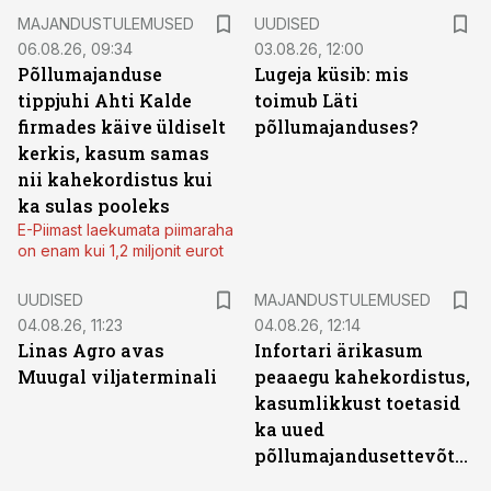
MAJANDUSTULEMUSED
UUDISED
06.08.26, 09:34
03.08.26, 12:00
Põllumajanduse
Lugeja küsib: mis
tippjuhi Ahti Kalde
toimub Läti
firmades käive üldiselt
põllumajanduses?
kerkis, kasum samas
nii kahekordistus kui
ka sulas pooleks
E-Piimast laekumata piimaraha
on enam kui 1,2 miljonit eurot
UUDISED
MAJANDUSTULEMUSED
04.08.26, 11:23
04.08.26, 12:14
Linas Agro avas
Infortari ärikasum
Muugal viljaterminali
peaaegu kahekordistus,
kasumlikkust toetasid
ka uued
põllumajandusettevõtted