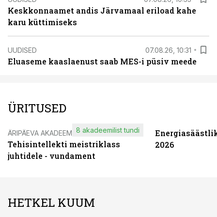
Keskkonnaamet andis Järvamaal eriload kahe
karu küttimiseks
UUDISED
07.08.26, 10:31
Eluaseme kaaslaenust saab MES-i püsiv meede
ÜRITUSED
8 akadeemilist tundi
Energiasäästli
ÄRIPÄEVA AKADEEMIA
Tehisintellekti meistriklass
2026
juhtidele - vundament
HETKEL KUUM