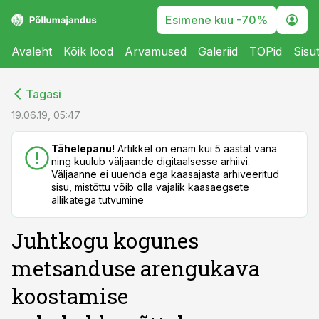
Esimene kuu -70%
Avaleht
Kõik lood
Arvamused
Galeriid
TOPid
Sisu
cebook
cebook
Tagasi
Twitter)
Twitter)
19.06.19, 05:47
kedIn
kedIn
Tähelepanu!
Artikkel on enam kui 5 aastat vana
ning kuulub väljaande digitaalsesse arhiivi.
ail
ail
Väljaanne ei uuenda ega kaasajasta arhiveeritud
sisu, mistõttu võib olla vajalik kaasaegsete
k
k
allikatega tutvumine
Juhtkogu kogunes
metsanduse arengukava
koostamise