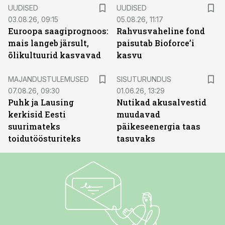
UUDISED
UUDISED
03.08.26, 09:15
05.08.26, 11:17
Euroopa saagiprognoos:
Rahvusvaheline fond
mais langeb järsult,
paisutab Bioforce’i
õlikultuurid kasvavad
kasvu
ST
MAJANDUSTULEMUSED
SISUTURUNDUS
07.08.26, 09:30
01.06.26, 13:29
Puhk ja Lausing
Nutikad akusalvestid
kerkisid Eesti
muudavad
suurimateks
päikeseenergia taas
toidutöösturiteks
tasuvaks