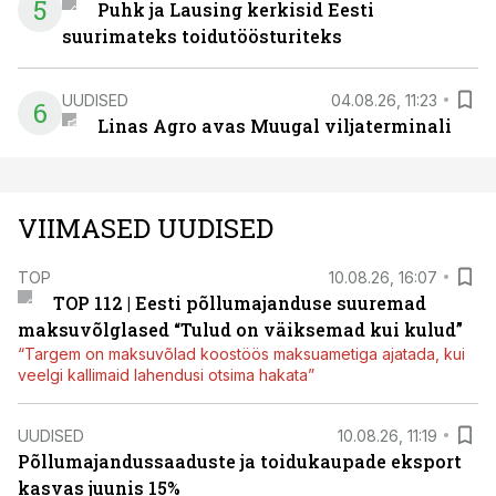
5
Puhk ja Lausing kerkisid Eesti
suurimateks toidutöösturiteks
UUDISED
04.08.26, 11:23
6
Linas Agro avas Muugal viljaterminali
VIIMASED UUDISED
TOP
10.08.26, 16:07
TOP 112 | Eesti põllumajanduse suuremad
maksuvõlglased “Tulud on väiksemad kui kulud”
“Targem on maksuvõlad koostöös maksuametiga ajatada, kui
veelgi kallimaid lahendusi otsima hakata”
UUDISED
10.08.26, 11:19
Põllumajandussaaduste ja toidukaupade eksport
kasvas juunis 15%