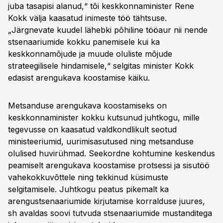
juba tasapisi alanud,“ tõi keskkonnaminister Rene
Kokk välja kaasatud inimeste töö tähtsuse.
„Järgnevate kuudel lähebki põhiline tööaur nii nende
stsenaariumide kokku panemisele kui ka
keskkonnamõjude ja muude oluliste mõjude
strateegilisele hindamisele,“ selgitas minister Kokk
edasist arengukava koostamise käiku.
Metsanduse arengukava koostamiseks on
keskkonnaminister kokku kutsunud juhtkogu, mille
tegevusse on kaasatud valdkondlikult seotud
ministeeriumid, uurimisasutused ning metsanduse
olulised huvirühmad. Seekordne kohtumine keskendus
peamiselt arengukava koostamise protsessi ja sisutöö
vahekokkuvõttele ning tekkinud küsimuste
selgitamisele. Juhtkogu peatus pikemalt ka
arengustsenaariumide kirjutamise korralduse juures,
sh avaldas soovi tutvuda stsenaariumide mustanditega