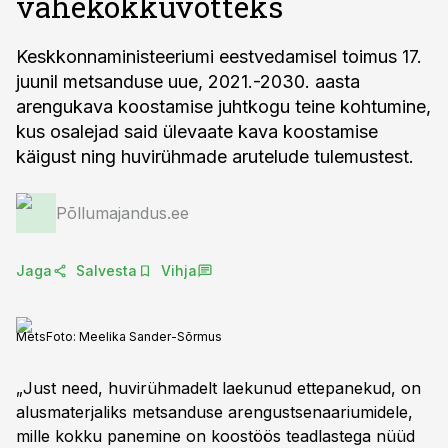
vahekokkuvõtteks
Keskkonnaministeeriumi eestvedamisel toimus 17.
juunil metsanduse uue, 2021.-2030. aasta
arengukava koostamise juhtkogu teine kohtumine,
kus osalejad said ülevaate kava koostamise
käigust ning huvirühmade arutelude tulemustest.
Põllumajandus.ee
Jaga
Salvesta
Vihja
Mets
Foto:
Meelika Sander-Sõrmus
„Just need, huvirühmadelt laekunud ettepanekud, on
alusmaterjaliks metsanduse arengustsenaariumidele,
mille kokku panemine on koostöös teadlastega nüüd