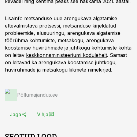
kevadel ning kehtima peaks see hakkama 2021. aastal.
Lisainfo metsanduse uue arengukava algatamise
ettevalmistava protsessi, metsanduse kirjeldatud
probleemide, alusuuringu, arengukava algatamise
töörühma kohtumiste, metsakogu, arengukava
koostamise huvirühmade ja juhtkogu kohtumiste kohta
on leitav
keskkonnaministeeriumi kodulehelt
. Samast
on leitavad ka arengukava koostamise juhtkogu,
huvirühmade ja metsakogu liikmete nimekirjad.
Põllumajandus.ee
Jaga
Vihja
SEOTUD LOOD