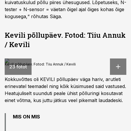
kuivatuskulud põllu piires ühesugused. Lõpetuseks, N-
tester + N-sensor = väetan õigel ajal õiges kohas õige
kogusega,“ rõhutas Säga.
Kevili põllupäev. Fotod: Tiiu Annuk
/ Kevili
Kevili põllupäev. Fotod: Tiiu Annuk / Kevili
23 fotot
Kokkuvõttes oli KEVILI põllupäev väga hariv, arutleti
erinevatel teemadel ning kõik küsimused said vastused.
Heatujuliselt suunduti peale ühist põlluringi kosutavat
einet võtma, kus juttu jätkus veel pikemalt laudadeski.
MIS ON MIS