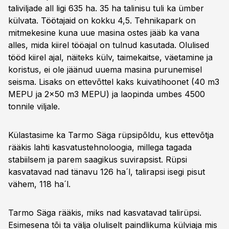
taliviljade all ligi 635 ha. 35 ha talinisu tuli ka ümber
külvata. Töötajaid on kokku 4,5. Tehnikapark on
mitmekesine kuna uue masina ostes jääb ka vana
alles, mida kiirel tööajal on tulnud kasutada. Olulised
tööd kiirel ajal, näiteks külv, taimekaitse, väetamine ja
koristus, ei ole jäänud uuema masina purunemisel
seisma. Lisaks on ettevõttel kaks kuivatihoonet (40 m3
MEPU ja 2x50 m3 MEPU) ja laopinda umbes 4500
tonnile viljale.
Külastasime ka Tarmo Säga rüpsipõldu, kus ettevõtja
rääkis lahti kasvatustehnoloogia, millega tagada
stabiilsem ja parem saagikus suvirapsist. Rüpsi
kasvatavad nad tänavu 126 ha´l, talirapsi isegi pisut
vähem, 118 ha´l.
Tarmo Säga rääkis, miks nad kasvatavad talirüpsi.
Esimesena tõi ta välja oluliselt paindlikuma külviaja mis