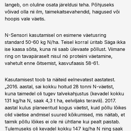
langeb, on oluline osata järeldusi teha. Põhjuseks
võivad olla nii ilm, taimekaitsevahendid, haigused või
hoopis vale väetis.
N-Sensori kasutamisel on esimene väetusring
standard 50-60 kg N/ha. Teisel korral üritab Säga ikka
ise kaasa sõita, kuna nii saab ülevaate põllust. Viimane
ring on tavapäraselt nisul nö proteiini väetamine,
vahetult enne õitsemist, kasvufaasis 58-61.
Kasutamisest toob ta näiteid eelnevatest aastatest.
„2016. aastal, sai kokku hoitud 28 tonni N-väetist,
kuna taimedel oli tugev talvekahjustus (kevadel kokku
131 kg/ha N, saak 4,3 t ha, eelviljaks teravili). 2017.
aastal kulus planeeritud kogus väetist, kuid põllu lõikes
olid väetise andmisel suured kõikumised, mis näitab, et
taimik põllu lõikes ei ole nii ühtlane kui pealt paistab.
Tulemuseks oli kevadel kokku 147 kg/ha N ning saak