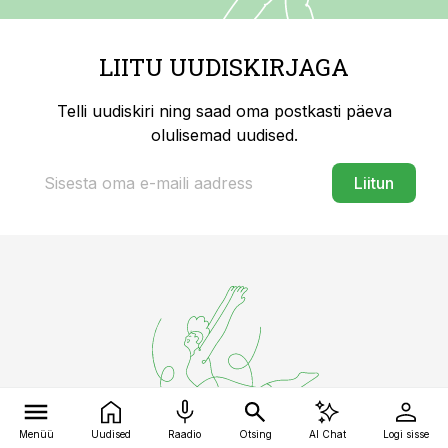
LIITU UUDISKIRJAGA
Telli uudiskiri ning saad oma postkasti päeva
olulisemad uudised.
Liitun
Menüü
Uudised
Raadio
Otsing
AI Chat
Logi sisse