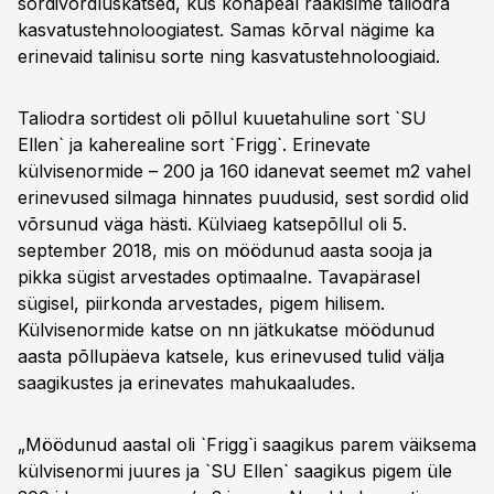
sordivõrdluskatsed, kus kohapeal rääkisime taliodra
kasvatustehnoloogiatest. Samas kõrval nägime ka
erinevaid talinisu sorte ning kasvatustehnoloogiaid.
Taliodra sortidest oli põllul kuuetahuline sort `SU
Ellen` ja kaherealine sort `Frigg`. Erinevate
külvisenormide – 200 ja 160 idanevat seemet m2 vahel
erinevused silmaga hinnates puudusid, sest sordid olid
võrsunud väga hästi. Külviaeg katsepõllul oli 5.
september 2018, mis on möödunud aasta sooja ja
pikka sügist arvestades optimaalne. Tavapärasel
sügisel, piirkonda arvestades, pigem hilisem.
Külvisenormide katse on nn jätkukatse möödunud
aasta põllupäeva katsele, kus erinevused tulid välja
saagikustes ja erinevates mahukaaludes.
„Möödunud aastal oli `Frigg`i saagikus parem väiksema
külvisenormi juures ja `SU Ellen` saagikus pigem üle