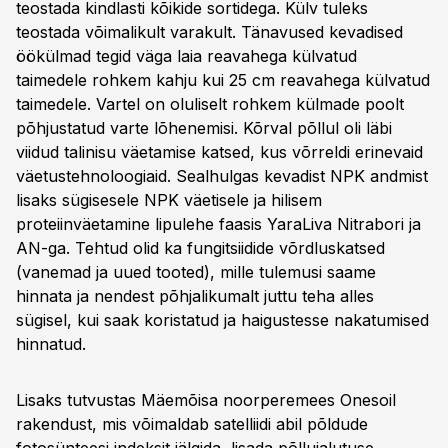
teostada kindlasti kõikide sortidega. Külv tuleks
teostada võimalikult varakult. Tänavused kevadised
öökülmad tegid väga laia reavahega külvatud
taimedele rohkem kahju kui 25 cm reavahega külvatud
taimedele. Vartel on oluliselt rohkem külmade poolt
põhjustatud varte lõhenemisi. Kõrval põllul oli läbi
viidud talinisu väetamise katsed, kus võrreldi erinevaid
väetustehnoloogiaid. Sealhulgas kevadist NPK andmist
lisaks sügisesele NPK väetisele ja hilisem
proteiinväetamine lipulehe faasis YaraLiva Nitrabori ja
AN-ga. Tehtud olid ka fungitsiidide võrdluskatsed
(vanemad ja uued tooted), mille tulemusi saame
hinnata ja nendest põhjalikumalt juttu teha alles
sügisel, kui saak koristatud ja haigustesse nakatumised
hinnatud.
Lisaks tutvustas Mäemõisa noorperemees Onesoil
rakendust, mis võimaldab satelliidi abil põldude