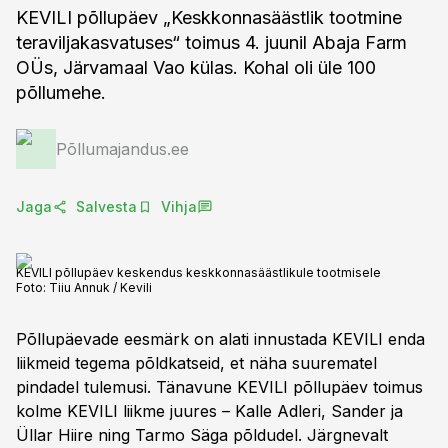
KEVILI põllupäev „Keskkonnasäästlik tootmine
teraviljakasvatuses“ toimus 4. juunil Abaja Farm
OÜs, Järvamaal Vao külas. Kohal oli üle 100
põllumehe.
Põllumajandus.ee
Jaga
Salvesta
Vihja
KEVILI põllupäev keskendus keskkonnasäästlikule tootmisele
Foto:
Tiiu Annuk / Kevili
Põllupäevade eesmärk on alati innustada KEVILI enda
liikmeid tegema põldkatseid, et näha suurematel
pindadel tulemusi. Tänavune KEVILI põllupäev toimus
kolme KEVILI liikme juures – Kalle Adleri, Sander ja
Üllar Hiire ning Tarmo Säga põldudel. Järgnevalt