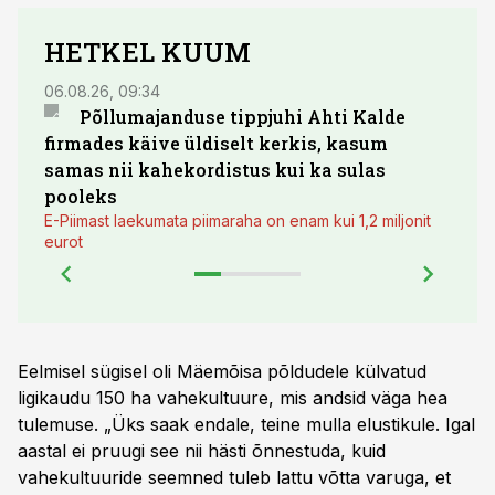
HETKEL KUUM
06.08.26, 09:34
03.08.
Põllumajanduse tippjuhi Ahti Kalde
Luge
firmades käive üldiselt kerkis, kasum
põll
samas nii kahekordistus kui ka sulas
pooleks
E-Piimast laekumata piimaraha on enam kui 1,2 miljonit
eurot
Eelmisel sügisel oli Mäemõisa põldudele külvatud
ligikaudu 150 ha vahekultuure, mis andsid väga hea
tulemuse. „Üks saak endale, teine mulla elustikule. Igal
aastal ei pruugi see nii hästi õnnestuda, kuid
vahekultuuride seemned tuleb lattu võtta varuga, et