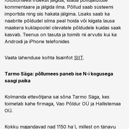
fotosünteesi indeksit jälgida, lisada põllujalutuse
kommentaare ja jälgida ilma. Põllud saab süsteemi
importida ning siis hakata jälgima. Lisaks saab ka
naabrite põldudel silma peal hoida või kiigata lausa
maakera kuklapoolel olevatele põldudele kuidas saak
kasvab. Teenus on tasuta ja toimib nii arvutis kui ka
Androidi ja iPhone telefonides
Vaata lahenduse kohta lisainfot
SIIT
.
Tarmo Säga: põllumees paneb ise N-i kogusega
saagi paika
Kolmanda ettevõtjana sai sõna Tarmo Säga, kes
toimetab kahe firmaga, Vao Põldur OÜ ja Hallistemaa
OÜ.
Kokku majandavad nad 1150 ha´l, millest on tänavu