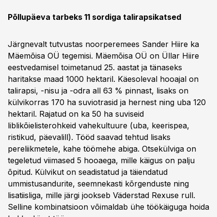
Põllupäeva tarbeks 11 sordiga talirapsikatsed
Järgnevalt tutvustas noorperemees Sander Hiire ka
Mäemõisa OÜ tegemisi. Mäemõisa OÜ on Üllar Hiire
eestvedamisel toimetanud 25. aastat ja tänaseks
haritakse maad 1000 hektaril. Käesoleval hooajal on
talirapsi, -nisu ja -odra all 63 % pinnast, lisaks on
külvikorras 170 ha suviotrasid ja hernest ning uba 120
hektaril. Rajatud on ka 50 ha suviseid
liblikõielisterohkeid vahekultuure (uba, keerispea,
ristikud, päevalill). Tööd saavad tehtud lisaks
pereliikmetele, kahe töömehe abiga. Otsekülviga on
tegeletud viimased 5 hooaega, mille käigus on palju
õpitud. Külvikut on seadistatud ja täiendatud
ummistusandurite, seemnekasti kõrgenduste ning
lisatiisliga, mille järgi jookseb Väderstad Rexuse rull.
Selline kombinatsioon võimaldab ühe töökäiguga hoida