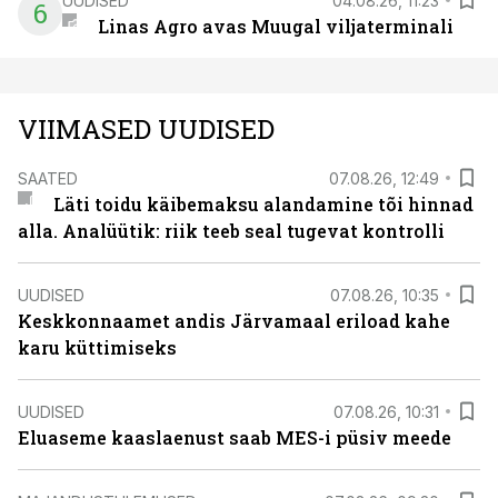
UUDISED
04.08.26, 11:23
6
Linas Agro avas Muugal viljaterminali
VIIMASED UUDISED
SAATED
07.08.26, 12:49
Läti toidu käibemaksu alandamine tõi hinnad
alla. Analüütik: riik teeb seal tugevat kontrolli
UUDISED
07.08.26, 10:35
Keskkonnaamet andis Järvamaal eriload kahe
karu küttimiseks
UUDISED
07.08.26, 10:31
Eluaseme kaaslaenust saab MES-i püsiv meede