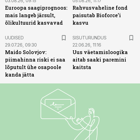
03.08.26, 09:15
05.08.26, 11:17
Euroopa saagiprognoos:
Rahvusvaheline fond
mais langeb järsult,
paisutab Bioforce’i
õlikultuurid kasvavad
kasvu
ST
UUDISED
SISUTURUNDUS
29.07.26, 09:30
22.06.26, 11:16
Maido Solovjov:
Uus väetamisloogika
piimahinna riski ei saa
aitab saaki paremini
lõputult ühe osapoole
kaitsta
kanda jätta