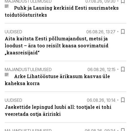
MAJANDUSTULEMUSED
07.08.26, 09:30
Puhk ja Lausing kerkisid Eesti suurimateks
toidutöösturiteks
UUDISED
06.08.26, 13:27
Aita kaitsta Eesti põllumajandust, metsi ja
loodust – ära too reisilt kaasa soovimatuid
„kaasreisijaid“
MAJANDUSTULEMUSED
06.08.26, 12:15
Arke Lihatööstuse ärikasum kasvas üle
kaheksa korra
UUDISED
06.08.26, 10:14
Jaekettide lepingud luubi all: tootjale ei tohi
veeretada ostja äririski
MAJANDUSTULEMUSED
06.08.26, 09:34