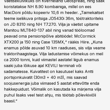
Väetisekülvikuks on Kverneland Geospread, ning saak
koristatakse NH 8.90 kombainiga, millel on ees
MacDoni põldu kopeeriv 10,6 m heeder. „Taimekaitset
teeme iseliikuva pritsiga JD5430i 36m, töötraktoriteks
on JD 8310 ning NH T7.270. Vilja ja väetist upitame
Manitou MLT840-137 abil ning vanad tööloomad
peavad oma pensionipõlve abitöödel: McCormick
XTX200 ja 150 ning Case 135MX,“ rääkis Hiire. „Kuna
enamus põlde asuvad 10 km raadiuses, siis vilja veame
traktorihaagistega. Vilja ladustamise võimekus on meil
ca 2000 tonni, kuid viimastel aastatel liigub enamus
saaki juba lõikuse ajal KEVILI terminali või
sadamatesse. Kuivatitest on kasutusel kaks Antti
portsjonkuivatit (30m3 + 40 m3), mis saavad
soojusenergia juba viimased 5 aastat ettevõtte enda
hakkepuidust. Võimalik on kasutada ka märjema vilja
puhul lisaks veel teist ahju, mis töötab põlevkiviõli
baasil.“