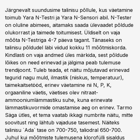
Järgnevalt suundusime talinisu põllule, kus väetamine
toimub Yara N-Testri ja Yara N-Sensori abil. N-Tester
on oluline abimees, aitamaks saada ülevaadet põldude
olukorrast ja taimede toitumisest. Üldiselt on vaja
mõõta N-Testriga 4-7 päeva tagant. Tänaseks on
talinisu põldudel läbi viidud kokku 11 mõõtmiskorda.
Kindlasti on vaja andmed üles märkida, sest põldude
lõikes on need erinevad ja jälgima peab tulemuse
trendijoont. Tuleb teada, et näitu mõjutavad erinevad
tegurid nagu muld, ilmastik (niiskus, temperatuur),
taimekaitsetööd, erinev väetamine nii N, P, K,
orgaaniline väetis, väetises olev nitraat-
ammooniumlämmastiku suhe, kuna erinevate
lämmastikuvormide omastamise aeg on erinev. Tarmo
Säga ütles, et tema vaatab ikkagi numbrite näitu, mitte
soovitust ning lähtub vajaduse tasemest. Näiteks
talinisu `Ada` tase on 700-750, taliodral 650-700.
Juhul kui mõõtmiste tulemusena klorofülli sisaldus