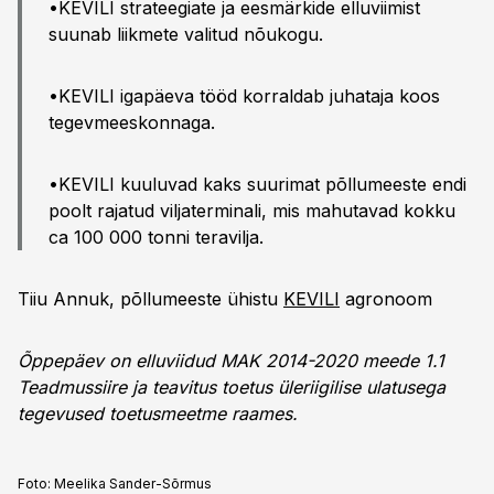
•KEVILI strateegiate ja eesmärkide elluviimist
suunab liikmete valitud nõukogu.
•KEVILI igapäeva tööd korraldab juhataja koos
tegevmeeskonnaga.
•KEVILI kuuluvad kaks suurimat põllumeeste endi
poolt rajatud viljaterminali, mis mahutavad kokku
ca 100 000 tonni teravilja.
Tiiu Annuk, põllumeeste ühistu
KEVILI
agronoom
Õppepäev on elluviidud MAK 2014-2020 meede 1.1
Teadmussiire ja teavitus toetus üleriigilise ulatusega
tegevused toetusmeetme raames.
Foto:
Meelika Sander-Sõrmus