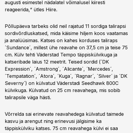
augusti esimestel nädalatel võimalusel kiiresti
reageerida,“ ütles Hiire.
Põllupäeva tarbeks olid neil rajatud 11 sordiga talirapsi
sordivõrdluskatsed, mida käisime hiljem koos vaatamas
ja analüüsimas. Katses on kahes korduses taliraps
´Sundance´, millest ühe reavahe on 37,5 cm ja teise 75
cm. Külv tehti Väderstad Tempo täppiskülvikuga ja
katseribade laius 12 meetrit. Teised sordid (´DK
Expression´, ´Amstrong´, ´Alicante´, ´Mercedes´,
´Tempatation´, ´Atora´, ´Kuga´, ´Ragnar´, ´Silver´ ja ´DK
Severny´) on külvatud Väderstadi Seedhawk 800C
külvikuga. Külvatud on 25 cm reavahega, mis sobib
talirapsile väga hästi.
Võrrelda sai erinevate reavahedega külvatud taimede
kasvu ja arengut ning erinevusi jälgisime ka
täppiskülviku katses. 75 cm reavahega külvi ei saa