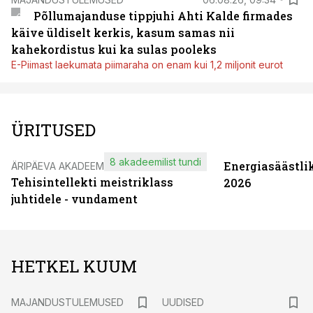
Põllumajanduse tippjuhi Ahti Kalde firmades
käive üldiselt kerkis, kasum samas nii
kahekordistus kui ka sulas pooleks
E-Piimast laekumata piimaraha on enam kui 1,2 miljonit eurot
ÜRITUSED
8 akadeemilist tundi
Energiasäästli
ÄRIPÄEVA AKADEEMIA
Tehisintellekti meistriklass
2026
juhtidele - vundament
HETKEL KUUM
MAJANDUSTULEMUSED
UUDISED