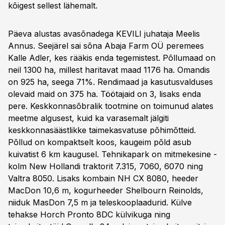
kõigest sellest lähemalt.
Päeva alustas avasõnadega KEVILI juhataja Meelis
Annus. Seejärel sai sõna Abaja Farm OÜ peremees
Kalle Adler, kes rääkis enda tegemistest. Põllumaad on
neil 1300 ha, millest haritavat maad 1176 ha. Omandis
on 925 ha, seega 71%. Rendimaad ja kasutusvalduses
olevaid maid on 375 ha. Töötajaid on 3, lisaks enda
pere. Keskkonnasõbralik tootmine on toimunud alates
meetme algusest, kuid ka varasemalt jälgiti
keskkonnasäästlikke taimekasvatuse põhimõtteid.
Põllud on kompaktselt koos, kaugeim põld asub
kuivatist 6 km kaugusel. Tehnikapark on mitmekesine -
kolm New Hollandi traktorit 7.315, 7060, 6070 ning
Valtra 8050. Lisaks kombain NH CX 8080, heeder
MacDon 10,6 m, kogurheeder Shelbourn Reinolds,
niiduk MasDon 7,5 m ja teleskooplaadurid. Külve
tehakse Horch Pronto 8DC külvikuga ning