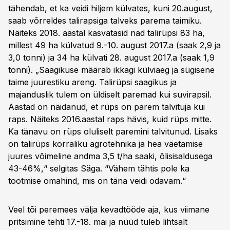
tähendab, et ka veidi hiljem külvates, kuni 20.august,
saab võrreldes talirapsiga talveks parema taimiku.
Näiteks 2018. aastal kasvatasid nad talirüpsi 83 ha,
millest 49 ha külvatud 9.-10. august 2017.a (saak 2,9 ja
3,0 tonni) ja 34 ha külvati 28. august 2017.a (saak 1,9
tonni). „Saagikuse määrab ikkagi külviaeg ja sügisene
taime juurestiku areng. Talirüpsi saagikus ja
majanduslik tulem on üldiselt paremad kui suvirapsil.
Aastad on näidanud, et rüps on parem talvituja kui
raps. Näiteks 2016.aastal raps hävis, kuid rüps mitte.
Ka tänavu on rüps oluliselt paremini talvitunud. Lisaks
on talirüps korraliku agrotehnika ja hea väetamise
juures võimeline andma 3,5 t/ha saaki, õlisisaldusega
43-46%,“ selgitas Säga. “Vähem tähtis pole ka
tootmise omahind, mis on täna veidi odavam.“
Veel tõi peremees välja kevadtööde aja, kus viimane
pritsimine tehti 17.-18. mai ja nüüd tuleb lihtsalt