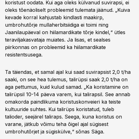
koristust oodata. Kui aga oleks külvanud suvirapsi, ei
oleks tõenäoliselt probleemid tulemata jäänud. „Kuiva
kevade korral kahjustab kindlasti maakirp,
umbrohutõrje mullaherbitsiidiga ei toimi ning
Jaanilaupäeval on hiilamardikate tõrje kindel,“ ütles
teraviljakasvataja muiates. Ja lisas, et sealses
piirkonnas on probleemid ka hiilamardikate
resistentsusega.
Ta täiendas, et samal ajal kui saad suvirapsist 2,0 t/ha
saaki, on see hea tulemus, talirüpsi saak 2,0 t/ha on
aga pettumus, kuid kulud samad. „Ka koristamine on
talirüpsil 10-14 päeva varem, kui talirapsil. See annab
omakorda paindlikuma koristuskonveieri ka teiste
kultuuride suhtes. Kui talirüps koristatud, tuleb
talioder, seejärel taliraps. Seega, kuna koristus on
varane, jätkub võimu teha õigel ajal sügisest
umbrohutõrjet ja sügiskülve,“ sõnas Säga.