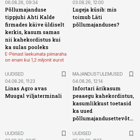
06.08.26, 09:34
03.08.26, 12:00
Põllumajanduse
Lugeja küsib: mis
tippjuhi Ahti Kalde
toimub Läti
firmades käive üldiselt
põllumajanduses?
kerkis, kasum samas
nii kahekordistus kui
ka sulas pooleks
E-Piimast laekumata piimaraha
on enam kui 1,2 miljonit eurot
UUDISED
MAJANDUSTULEMUSED
04.08.26, 11:23
04.08.26, 12:14
Linas Agro avas
Infortari ärikasum
Muugal viljaterminali
peaaegu kahekordistus,
kasumlikkust toetasid
ka uued
põllumajandusettevõtted
UUDISED
UUDISED