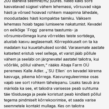
200 idaneva seemne/m2 juures. Need kaks sorti
kasvatavad sügisel vähem lehemassi, võrsuvad väga
hästi ja võrsed hoiavad rohkem maapinna lähedale,
moodustades hästi kompaktse taimiku. Väiksem
lehemass hoiab tagasi lumiseene nakatumist. Kevadel
on eelkõige `Frigg` parema taastumis- ja
võrsumisvõimega kuna võrreldes teiste sortidega,
alustab kasvu aeglasemalt. Kõrrepikkuselt on ta ka
madalam kui kuuetahulised sordid. Varasemate aastate
katsetest eristub veel sellega, et varist jääb põllule
vähem ja seeläbi on järgnevatel aastatel taliotra, kui
võõrliiki, põllul vähem,“ rääkis Abaja Farm OÜ
peremees Kalle Adler. „`SU Ellen` on kevadel kiirema
kasvuga, pikema kõrrega. Kasvureguleerimise osas
vajab see sort rohkem tähelepanu. Lisaks tasub ära
märkida ka see, et taliodra varisesse peab suhtuma
täie tõsidusega ja peale koristust peab kindlasti põllul
tegema pindmiselt kõrrekoorimise, et saada varise
seemnetele kontakt mullaga. Kes on taliotra