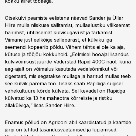
kokku kiiret tööaega.
Otsekülvi peamiste eelistena näevad Sander ja Üllar
Hiire mulla niiskuse säilitamist, mullaelustiku väiksemat
häirimist, ühtlasemat külvisügavust ja tärkamist.
Viimane just eelkõige sellepärast, et külviku iga
seemendi kopeerib põldu. Vähem tähtis ei ole ka aja,
kütuse ja tööjõu kokkuhoid. „Eelmisel hooajal lisandus
külvivõimsust juurde Väderstad Rapid 400C näol, kuna
aeg-ajalt on võimalus kasutada vedelsõnnikut või
digestaati, mis segatakse mullaga ja haritud mullas teeb
see külvik parema töö. Lisaks saab Rapidiga sügisel
vahekultuure kõrde külvata. Sel kevadel on Rapidga
külvatud ka 13 ha maheotra kõrreliste ja ristiku
allakülviga,“ lisas Sander Hiire.
Enamus põllud on Agriconi abil kaardistatud ja kaartide
järgi on tehtud tasandusväetamised ja lupjamised.