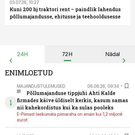
03.07.26, 10:27
Kuni 200 hj traktori rent – paindlik lahendus
põllumajandusse, ehitusse ja teehooldusesse
24H
72H
Nädal
ENIMLOETUD
MAJANDUSTULEMUSED
06.08.26, 09:34
Põllumajanduse tippjuhi Ahti Kalde
firmades käive üldiselt kerkis, kasum samas
1
nii kahekordistus kui ka sulas pooleks
E-Piimast laekumata piimaraha on enam kui 1,2 miljonit
eurot