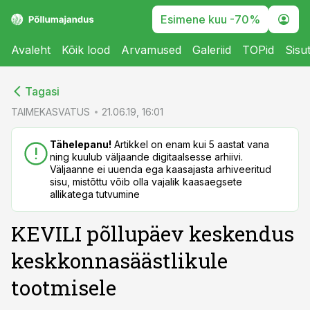
Esimene kuu -70%
Avaleht
Kõik lood
Arvamused
Galeriid
TOPid
Sisu
cebook
cebook
Tagasi
Twitter)
Twitter)
TAIMEKASVATUS
21.06.19, 16:01
kedIn
kedIn
Tähelepanu!
Artikkel on enam kui 5 aastat vana
ning kuulub väljaande digitaalsesse arhiivi.
ail
ail
Väljaanne ei uuenda ega kaasajasta arhiveeritud
sisu, mistõttu võib olla vajalik kaasaegsete
k
k
allikatega tutvumine
KEVILI põllupäev keskendus
keskkonnasäästlikule
tootmisele