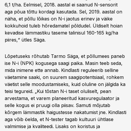
6,1 t/ha. Eelmisel, 2018. aastal ei saanud N-sensorit
aga põua tõttu kordagi kasutada. Sel, 2019. aastal on
näha, et põllu lõikes on N-i jaotus erinev ja väike
kokkuhoid tuleb hõredamatel põldudel. Üldiselt hoian
kevadise lämmastiku taseme talinisul 160-165 kg/ha
piires,“ ütles Säga.
Lõpetuseks rõhutab Tarmo Säga, et põllumees paneb
ise N-i (NPK) kogusega saagi paika. Masin teeb seda,
mida inimene ette annab. Kindlasti reguleerib selline
väetamine saaki, on suurem saagipotentsiaal, rohkem
väetist selle moodustamiseks, kuid oluline on jälgida ka
teisi tegureid. „Kui tõstan N-i taset oluliselt, pean
arvestama, et varem planeeritud kasvuregulaator ja
selle kogus ei pruugi olla piisav. Samuti mõjutab
kõrgem lämmastik haigustesse nakatumist jne. Kindlasti
aga võib öelda, et N-tester tagab kultuuri ühtlase
valmimise ja kvaliteedi. Lisaks on koristus ja