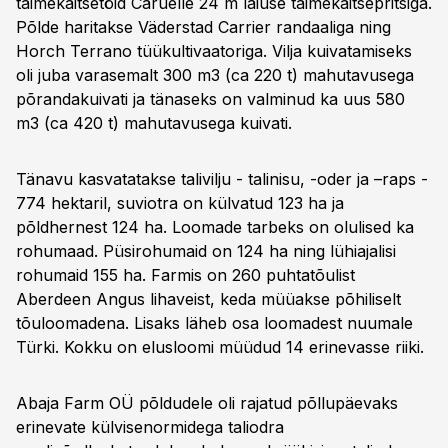
taimekaitsetöid Caruelle 24 m laiuse taimekaitsepritsiga.
Põlde haritakse Väderstad Carrier randaaliga ning
Horch Terrano tüükultivaatoriga. Vilja kuivatamiseks
oli juba varasemalt 300 m3 (ca 220 t) mahutavusega
põrandakuivati ja tänaseks on valminud ka uus 580
m3 (ca 420 t) mahutavusega kuivati.
Tänavu kasvatatakse talivilju - talinisu, -oder ja –raps -
774 hektaril, suviotra on külvatud 123 ha ja
põldhernest 124 ha. Loomade tarbeks on olulised ka
rohumaad. Püsirohumaid on 124 ha ning lühiajalisi
rohumaid 155 ha. Farmis on 260 puhtatõulist
Aberdeen Angus lihaveist, keda müüakse põhiliselt
tõuloomadena. Lisaks läheb osa loomadest nuumale
Türki. Kokku on elusloomi müüdud 14 erinevasse riiki.
Abaja Farm OÜ põldudele oli rajatud põllupäevaks
erinevate külvisenormidega taliodra