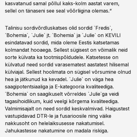
kasvatanud samal põllul kaks-kolm aastat varem,
sellel on tänaseni see seal võõrliigina olemas.“
Talinisu sordivõrdluskatses olid sordid `Fredis`,
`Bohemia`, `Julie` jt. `Bohemia` ja `Julie` on KEVILI
esindatavad sordid, mida oleme Eestis katsetamas
kolmandat hooaega. Sellest sügisest on võimalik neid
sorte külvata ka tootmispõldudele. Katsetesse on
külvatud need sordid varasematest aastatest hilisemal
külviajal. Sellest hoolimata on sügisel võrsumine olnud
hea ja jätkunud ka kevadel. `Julie` on väga hea
saagipotentsiaaliga ja E-kategooria kvaliteediga.
`Bohemia` on saagikuselt võrreldes `Julie`ga veidi
tagasihoidlikum, kuid veelgi kõrgema kvaliteediga.
Valmimisajalt on need sordid keskvalmivad. Haigustest
vastupidavad DTR-le ja fusarioosile ning väike
nakkusoht on helelaiksusesse nakatumisel.
Jahukastesse nakatumine on madala riskiga.