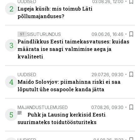
UUDISED
03.08.26, 12:00
2
Lugeja küsib: mis toimub Läti
põllumajanduses?
SISUTURUNDUS
09.06.26, 16:46
ST
Paindlikkus Eesti taimekasvatuses: kuidas
3
määrata ise saagi valmimise aega ja
kvaliteeti
UUDISED
29.07.26, 09:30
4
Maido Solovjov: piimahinna riski ei saa
lõputult ühe osapoole kanda jätta
MAJANDUSTULEMUSED
07.08.26, 09:30
5
Puhk ja Lausing kerkisid Eesti
suurimateks toidutöösturiteks