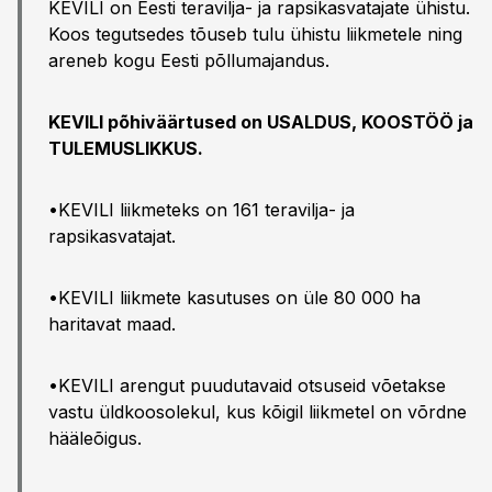
KEVILI on Eesti teravilja- ja rapsikasvatajate ühistu.
Koos tegutsedes tõuseb tulu ühistu liikmetele ning
areneb kogu Eesti põllumajandus.
KEVILI põhiväärtused on USALDUS, KOOSTÖÖ ja
TULEMUSLIKKUS.
•KEVILI liikmeteks on 161 teravilja- ja
rapsikasvatajat.
•KEVILI liikmete kasutuses on üle 80 000 ha
haritavat maad.
•KEVILI arengut puudutavaid otsuseid võetakse
vastu üldkoosolekul, kus kõigil liikmetel on võrdne
hääleõigus.