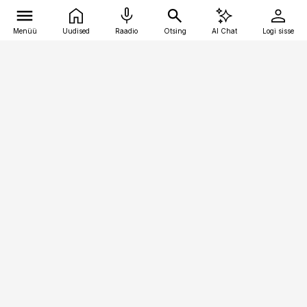
Menüü
Uudised
Raadio
Otsing
AI Chat
Logi sisse
Vana-Lõuna 39/1, 19094 Tallinn
(+372) 667 0111
pollumajandus@pollumajandus.ee
Telli
Reklaam
Firmast
Sisu kasutamisõigused
Ajakirjaniku
eetikakoodeks
Üldtingimused
Privaatsustingimused
Küpsiste poliitika
KKK
Eesti Meediaettevõtete
Eelistuste haldamine