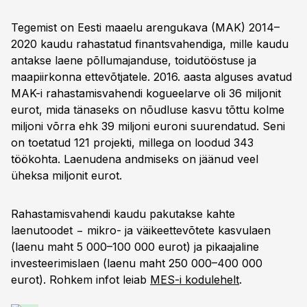
Tegemist on Eesti maaelu arengukava (MAK) 2014–
2020 kaudu rahastatud finantsvahendiga, mille kaudu
antakse laene põllumajanduse, toidutööstuse ja
maapiirkonna ettevõtjatele. 2016. aasta alguses avatud
MAK-i rahastamisvahendi kogueelarve oli 36 miljonit
eurot, mida tänaseks on nõudluse kasvu tõttu kolme
miljoni võrra ehk 39 miljoni euroni suurendatud. Seni
on toetatud 121 projekti, millega on loodud 343
töökohta. Laenudena andmiseks on jäänud veel
üheksa miljonit eurot.
Rahastamisvahendi kaudu pakutakse kahte
laenutoodet − mikro- ja väikeettevõtete kasvulaen
(laenu maht 5 000–100 000 eurot) ja pikaajaline
investeerimislaen (laenu maht 250 000–400 000
eurot). Rohkem infot leiab
MES-i kodulehelt
.