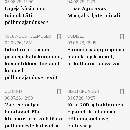
03.08.26, 12:00
04.08.26, 11:23
Lugeja küsib: mis
Linas Agro avas
toimub Läti
Muugal viljaterminali
põllumajanduses?
MAJANDUSTULEMUSED
UUDISED
04.08.26, 12:14
03.08.26, 09:15
Infortari ärikasum
Euroopa saagiprognoos:
peaaegu kahekordistus,
mais langeb järsult,
kasumlikkust toetasid
õlikultuurid kasvavad
ka uued
põllumajandusettevõtted
ST
UUDISED
SISUTURUNDUS
30.07.26, 12:00
03.07.26, 10:27
Väetisetootjad
Kuni 200 hj traktori rent
hoiatavad: ELi
– paindlik lahendus
kliimareform võib tõsta
põllumajandusse,
põllumeeste kulusid ja
ehitusse ja