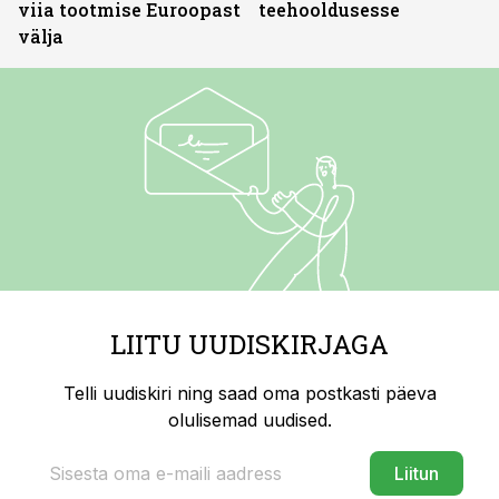
viia tootmise Euroopast
teehooldusesse
välja
LIITU UUDISKIRJAGA
Telli uudiskiri ning saad oma postkasti päeva
olulisemad uudised.
Liitun