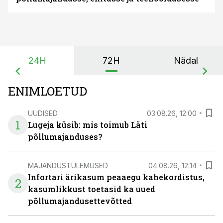
24H
72H
Nädal
ENIMLOETUD
UUDISED
03.08.26, 12:00
1
Lugeja küsib: mis toimub Läti
põllumajanduses?
MAJANDUSTULEMUSED
04.08.26, 12:14
Infortari ärikasum peaaegu kahekordistus,
2
kasumlikkust toetasid ka uued
põllumajandusettevõtted