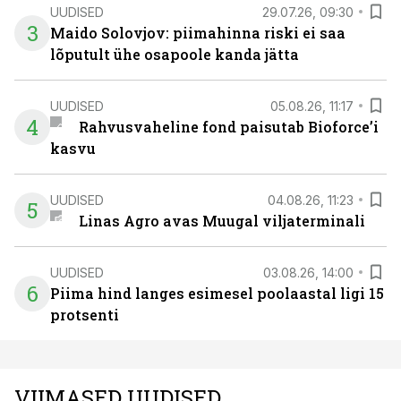
UUDISED
29.07.26, 09:30
3
Maido Solovjov: piimahinna riski ei saa
lõputult ühe osapoole kanda jätta
UUDISED
05.08.26, 11:17
4
Rahvusvaheline fond paisutab Bioforce’i
kasvu
UUDISED
04.08.26, 11:23
5
Linas Agro avas Muugal viljaterminali
UUDISED
03.08.26, 14:00
6
Piima hind langes esimesel poolaastal ligi 15
protsenti
VIIMASED UUDISED