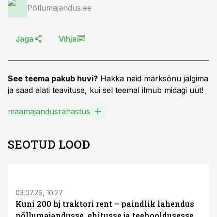
Põllumajandus.ee
Jaga
Vihja
See teema pakub huvi?
Hakka neid märksõnu jälgima
ja saad alati teavituse, kui sel teemal ilmub midagi uut!
maamajandusrahastus
SEOTUD LOOD
ST
03.07.26, 10:27
Kuni 200 hj traktori rent – paindlik lahendus
põllumajandusse, ehitusse ja teehooldusesse