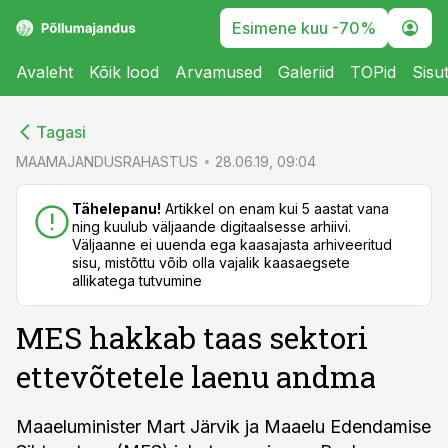
Esimene kuu -70%
Avaleht
Kõik lood
Arvamused
Galeriid
TOPid
Sisu
cebook
cebook
Tagasi
Twitter)
Twitter)
MAAMAJANDUSRAHASTUS
28.06.19, 09:04
kedIn
kedIn
Tähelepanu!
Artikkel on enam kui 5 aastat vana
ning kuulub väljaande digitaalsesse arhiivi.
ail
ail
Väljaanne ei uuenda ega kaasajasta arhiveeritud
sisu, mistõttu võib olla vajalik kaasaegsete
k
k
allikatega tutvumine
MES hakkab taas sektori
ettevõtetele laenu andma
Maaeluminister Mart Järvik ja Maaelu Edendamise