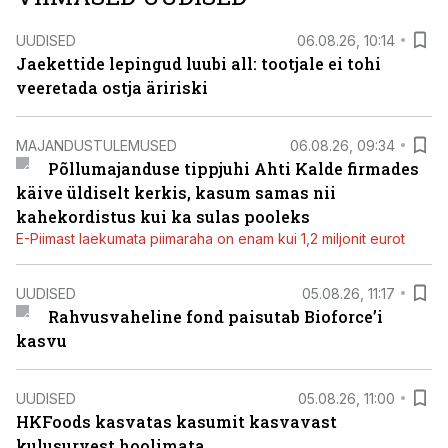
UUDISED
06.08.26, 10:14
Jaekettide lepingud luubi all: tootjale ei tohi
veeretada ostja äririski
MAJANDUSTULEMUSED
06.08.26, 09:34
Põllumajanduse tippjuhi Ahti Kalde firmades
käive üldiselt kerkis, kasum samas nii
kahekordistus kui ka sulas pooleks
E-Piimast laekumata piimaraha on enam kui 1,2 miljonit eurot
UUDISED
05.08.26, 11:17
Rahvusvaheline fond paisutab Bioforce’i
kasvu
UUDISED
05.08.26, 11:00
HKFoods kasvatas kasumit kasvavast
kulusurvest hoolimata