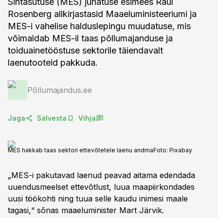
Sihtasutuse (MES) juhatuse esimees Raul
Rosenberg allkirjastasid Maaeluministeeriumi ja
MES-i vahelise halduslepingu muudatuse, mis
võimaldab MES-il taas põllumajanduse ja
toiduainetööstuse sektorile täiendavalt
laenutooteid pakkuda.
Põllumajandus.ee
Jaga
Salvesta
Vihja
MES hakkab taas sektori ettevõtetele laenu andma
Foto:
Pixabay
„MES-i pakutavad laenud peavad aitama edendada
uuendusmeelset ettevõtlust, luua maapiirkondades
uusi töökohti ning tuua selle kaudu inimesi maale
tagasi,“ sõnas maaeluminister Mart Järvik.