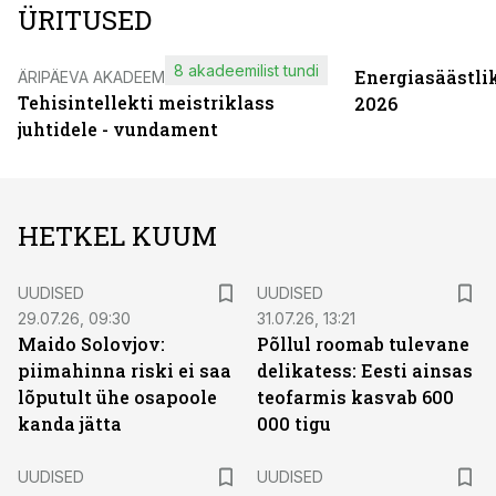
ÜRITUSED
8 akadeemilist tundi
Energiasäästli
ÄRIPÄEVA AKADEEMIA
Tehisintellekti meistriklass
2026
juhtidele - vundament
HETKEL KUUM
UUDISED
UUDISED
29.07.26, 09:30
31.07.26, 13:21
Maido Solovjov:
Põllul roomab tulevane
piimahinna riski ei saa
delikatess: Eesti ainsas
lõputult ühe osapoole
teofarmis kasvab 600
kanda jätta
000 tigu
UUDISED
UUDISED