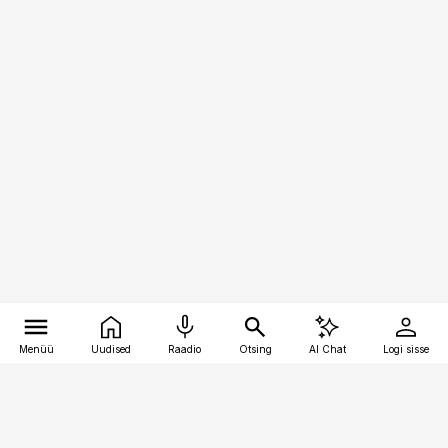
Menüü
Uudised
Raadio
Otsing
AI Chat
Logi sisse
Vana-Lõuna 39/1, 19094 Tallinn