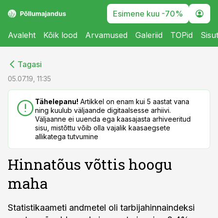
Esimene kuu -70%
Avaleht
Kõik lood
Arvamused
Galeriid
TOPid
Sisu
cebook
cebook
Tagasi
Twitter)
Twitter)
05.07.19, 11:35
kedIn
kedIn
Tähelepanu!
Artikkel on enam kui 5 aastat vana
ning kuulub väljaande digitaalsesse arhiivi.
ail
ail
Väljaanne ei uuenda ega kaasajasta arhiveeritud
sisu, mistõttu võib olla vajalik kaasaegsete
k
k
allikatega tutvumine
Hinnatõus võttis hoogu
maha
Statistikaameti andmetel oli tarbijahinnaindeksi