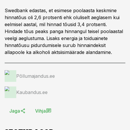
Swedbank edastas, et esimese poolaasta keskmine
hinnatõus oli 2,6 protsenti ehk oluliselt aeglasem kui
eelmisel aastal, mil hinnad tõusid 3,4 protsenti.
Hindade tõus peaks panga hinnangul teisel poolaastal
veelgi aeglustuma. Lisaks energia ja toiduainete
hinnatõusu pidurdumisele surub hinnaindeksit
allapoole ka alkoholi aktsiisimäärade alandamine.
Põllumajandus.ee
Kaubandus.ee
Jaga
Vihja