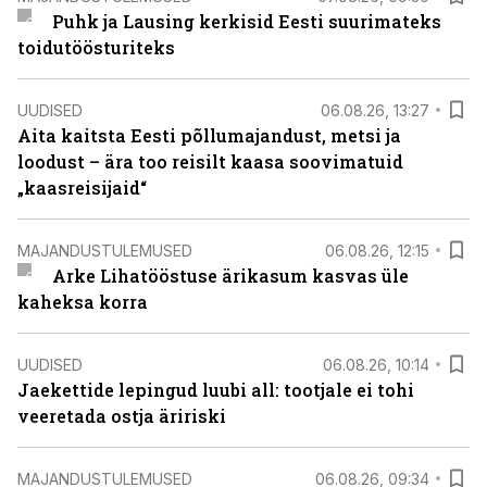
Puhk ja Lausing kerkisid Eesti suurimateks
toidutöösturiteks
UUDISED
06.08.26, 13:27
Aita kaitsta Eesti põllumajandust, metsi ja
loodust – ära too reisilt kaasa soovimatuid
„kaasreisijaid“
MAJANDUSTULEMUSED
06.08.26, 12:15
Arke Lihatööstuse ärikasum kasvas üle
kaheksa korra
UUDISED
06.08.26, 10:14
Jaekettide lepingud luubi all: tootjale ei tohi
veeretada ostja äririski
MAJANDUSTULEMUSED
06.08.26, 09:34