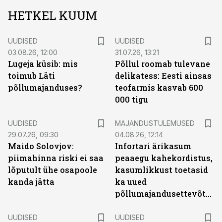
HETKEL KUUM
UUDISED
UUDISED
03.08.26, 12:00
31.07.26, 13:21
Lugeja küsib: mis
Põllul roomab tulevane
toimub Läti
delikatess: Eesti ainsas
põllumajanduses?
teofarmis kasvab 600
000 tigu
UUDISED
MAJANDUSTULEMUSED
29.07.26, 09:30
04.08.26, 12:14
Maido Solovjov:
Infortari ärikasum
piimahinna riski ei saa
peaaegu kahekordistus,
lõputult ühe osapoole
kasumlikkust toetasid
kanda jätta
ka uued
põllumajandusettevõtted
UUDISED
UUDISED