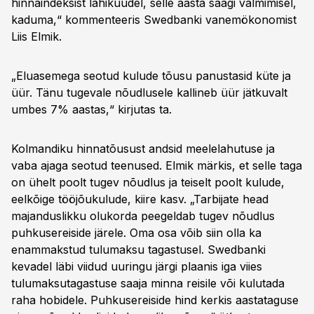
hinnaindeksist lähikuudel, selle aasta saagi valmimisel,
kaduma,“ kommenteeris Swedbanki vanemökonomist
Liis Elmik.
„Eluasemega seotud kulude tõusu panustasid küte ja
üür. Tänu tugevale nõudlusele kallineb üür jätkuvalt
umbes 7% aastas,“ kirjutas ta.
Kolmandiku hinnatõusust andsid meelelahutuse ja
vaba ajaga seotud teenused. Elmik märkis, et selle taga
on ühelt poolt tugev nõudlus ja teiselt poolt kulude,
eelkõige tööjõukulude, kiire kasv. „Tarbijate head
majanduslikku olukorda peegeldab tugev nõudlus
puhkusereiside järele. Oma osa võib siin olla ka
enammakstud tulumaksu tagastusel. Swedbanki
kevadel läbi viidud uuringu järgi plaanis iga viies
tulumaksutagastuse saaja minna reisile või kulutada
raha hobidele. Puhkusereiside hind kerkis aastataguse