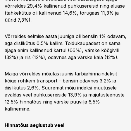
võrreldes 29,4% kallinenud puhkusereisid ning eluase
(tahkekütus oli kallinenud 14,6%, torugaas 11,3% ja
üürid 7,3%).
Võrreldes eelmise aasta juuniga oli bensiin 1% odavam,
aga diislikütus 0,5% kallim. Toidukaupadest on sama
ajaga enim kallinenud kartul (66%), värske köögivili
(32%) ja riis (12%), odavnes aga värske kala (12%).
Maiga võrreldes mõjutas juunis tarbijahinnaindeksit
kõige rohkem transport – bensiin odavnes 3,2% ja
diislikütus 2,6%. Suuremat mõju indeksi muutusele
avaldas veel puhkusereiside 13,9% ja majutusteenuste
12,5% hinnatõus ning värske puuvilja 6,5%
kallinemine.
Hinnatõus aeglustub veel