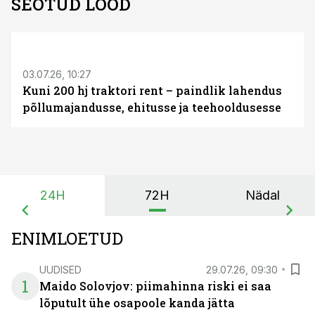
SEOTUD LOOD
ST
03.07.26, 10:27
Kuni 200 hj traktori rent – paindlik lahendus
põllumajandusse, ehitusse ja teehooldusesse
24H
72H
Nädal
ENIMLOETUD
UUDISED
29.07.26, 09:30
1
Maido Solovjov: piimahinna riski ei saa
lõputult ühe osapoole kanda jätta