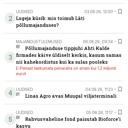
UUDISED
03.08.26, 12:00
2
Lugeja küsib: mis toimub Läti
põllumajanduses?
MAJANDUSTULEMUSED
06.08.26, 09:34
Põllumajanduse tippjuhi Ahti Kalde
firmades käive üldiselt kerkis, kasum samas
3
nii kahekordistus kui ka sulas pooleks
E-Piimast laekumata piimaraha on enam kui 1,2 miljonit
eurot
UUDISED
04.08.26, 11:23
4
Linas Agro avas Muugal viljaterminali
UUDISED
05.08.26, 11:17
5
Rahvusvaheline fond paisutab Bioforce’i
kasvu