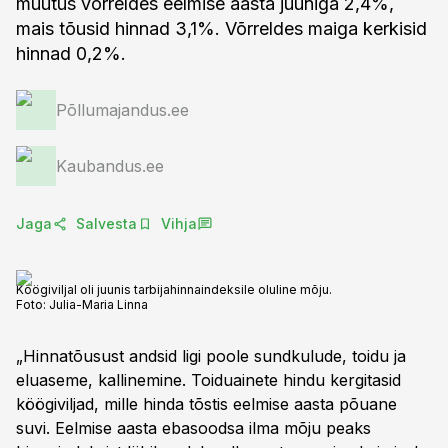
muutus võrreldes eelmise aasta juuniga 2,4%,
mais tõusid hinnad 3,1%. Võrreldes maiga kerkisid
hinnad 0,2%.
Põllumajandus.ee
Kaubandus.ee
Jaga
Salvesta
Vihja
Köögiviljal oli juunis tarbijahinnaindeksile oluline mõju.
Foto:
Julia-Maria Linna
„Hinnatõusust andsid ligi poole sundkulude, toidu ja
eluaseme, kallinemine. Toiduainete hindu kergitasid
köögiviljad, mille hinda tõstis eelmise aasta põuane
suvi. Eelmise aasta ebasoodsa ilma mõju peaks