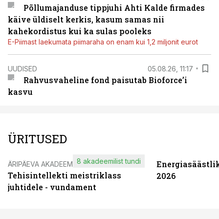
Põllumajanduse tippjuhi Ahti Kalde firmades
käive üldiselt kerkis, kasum samas nii
kahekordistus kui ka sulas pooleks
E-Piimast laekumata piimaraha on enam kui 1,2 miljonit eurot
UUDISED
05.08.26, 11:17
Rahvusvaheline fond paisutab Bioforce’i
kasvu
ÜRITUSED
8 akadeemilist tundi
Energiasäästli
ÄRIPÄEVA AKADEEMIA
Tehisintellekti meistriklass
2026
juhtidele - vundament