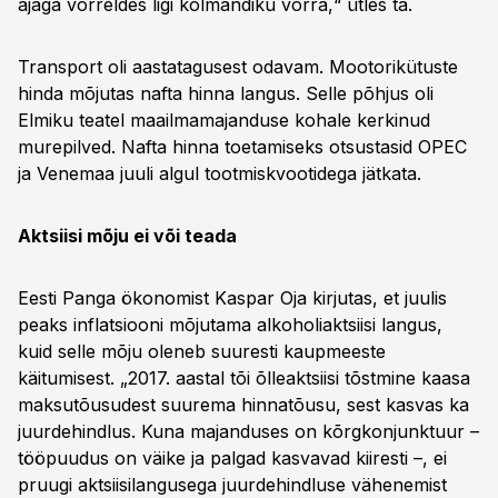
ajaga võrreldes ligi kolmandiku võrra,“ ütles ta.
Transport oli aastatagusest odavam. Mootorikütuste
hinda mõjutas nafta hinna langus. Selle põhjus oli
Elmiku teatel maailmamajanduse kohale kerkinud
murepilved. Nafta hinna toetamiseks otsustasid OPEC
ja Venemaa juuli algul tootmiskvootidega jätkata.
Aktsiisi mõju ei või teada
Eesti Panga ökonomist Kaspar Oja kirjutas, et juulis
peaks inflatsiooni mõjutama alkoholiaktsiisi langus,
kuid selle mõju oleneb suuresti kaupmeeste
käitumisest. „2017. aastal tõi õlleaktsiisi tõstmine kaasa
maksutõusudest suurema hinnatõusu, sest kasvas ka
juurdehindlus. Kuna majanduses on kõrgkonjunktuur –
tööpuudus on väike ja palgad kasvavad kiiresti –, ei
pruugi aktsiisilangusega juurdehindluse vähenemist