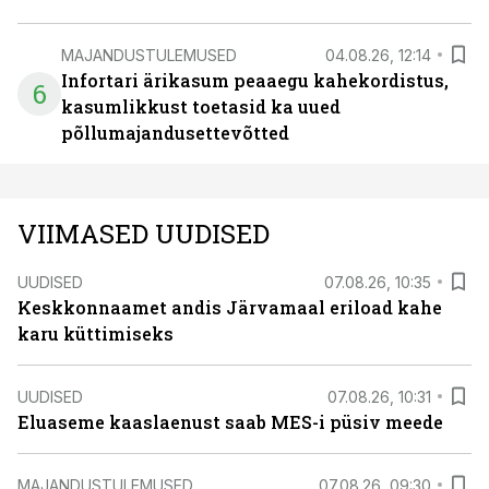
MAJANDUSTULEMUSED
04.08.26, 12:14
Infortari ärikasum peaaegu kahekordistus,
6
kasumlikkust toetasid ka uued
põllumajandusettevõtted
VIIMASED UUDISED
UUDISED
07.08.26, 10:35
Keskkonnaamet andis Järvamaal eriload kahe
karu küttimiseks
UUDISED
07.08.26, 10:31
Eluaseme kaaslaenust saab MES-i püsiv meede
MAJANDUSTULEMUSED
07.08.26, 09:30