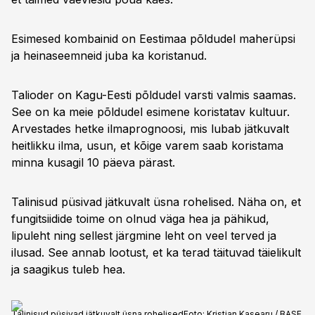
Esimesed kombainid on Eestimaa põldudel maherüpsi
ja heinaseemneid juba ka koristanud.
Talioder on Kagu-Eesti põldudel varsti valmis saamas.
See on ka meie põldudel esimene koristatav kultuur.
Arvestades hetke ilmaprognoosi, mis lubab jätkuvalt
heitlikku ilma, usun, et kõige varem saab koristama
minna kusagil 10 päeva pärast.
Talinisud püsivad jätkuvalt üsna rohelised. Näha on, et
fungitsiidide toime on olnud väga hea ja pähikud,
lipuleht ning sellest järgmine leht on veel terved ja
ilusad. See annab lootust, et ka terad täituvad täielikult
ja saagikus tuleb hea.
Talinisud püsivad jätkuvalt üsna rohelised
Foto:
Kristjan Kasearu / BASF