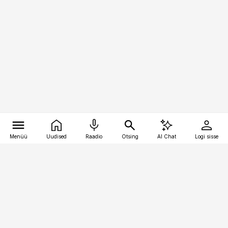
Menüü
Uudised
Raadio
Otsing
AI Chat
Logi sisse
Vana-Lõuna 39/1, 19094 Tallinn
(+372) 667 0111
pollumajandus@pollumajandus.ee