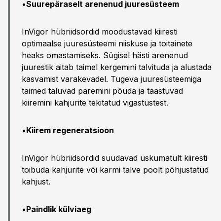
•
Suurepäraselt arenenud juuresüsteem
InVigor hübriidsordid moodustavad kiiresti
optimaalse juuresüsteemi niiskuse ja toitainete
heaks omastamiseks. Sügisel hästi arenenud
juurestik aitab taimel kergemini talvituda ja alustada
kasvamist varakevadel. Tugeva juuresüsteemiga
taimed taluvad paremini põuda ja taastuvad
kiiremini kahjurite tekitatud vigastustest.
•
Kiirem regeneratsioon
InVigor hübriidsordid suudavad uskumatult kiiresti
toibuda kahjurite või karmi talve poolt põhjustatud
kahjust.
•
Paindlik külviaeg