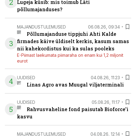
2
Lugeja küsib: mis toimub Läti
põllumajanduses?
MAJANDUSTULEMUSED
06.08.26, 09:34
Põllumajanduse tippjuhi Ahti Kalde
firmades käive üldiselt kerkis, kasum samas
3
nii kahekordistus kui ka sulas pooleks
E-Piimast laekumata piimaraha on enam kui 1,2 miljonit
eurot
UUDISED
04.08.26, 11:23
4
Linas Agro avas Muugal viljaterminali
UUDISED
05.08.26, 11:17
5
Rahvusvaheline fond paisutab Bioforce’i
kasvu
MAJANDUSTULEMUSED
04.08.26, 12:14