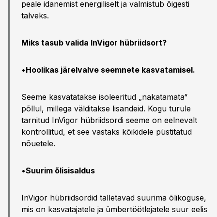
peale idanemist energiliselt ja valmistub õigesti
talveks.
Miks tasub valida InVigor hübriidsort?
•
Hoolikas järelvalve seemnete kasvatamisel.
Seeme kasvatatakse isoleeritud „nakatamata“
põllul, millega välditakse lisandeid. Kogu turule
tarnitud InVigor hübriidsordi seeme on eelnevalt
kontrollitud, et see vastaks kõikidele püstitatud
nõuetele.
•
Suurim õlisisaldus
InVigor hübriidsordid talletavad suurima õlikoguse,
mis on kasvatajatele ja ümbertöötlejatele suur eelis