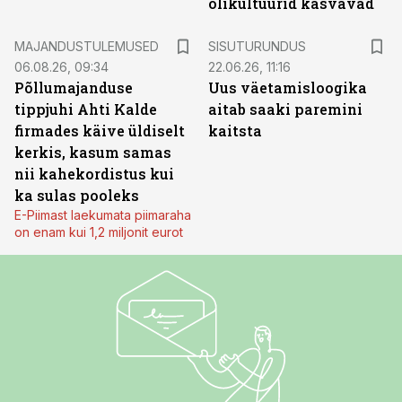
õlikultuurid kasvavad
ST
MAJANDUSTULEMUSED
SISUTURUNDUS
06.08.26, 09:34
22.06.26, 11:16
Põllumajanduse
Uus väetamisloogika
tippjuhi Ahti Kalde
aitab saaki paremini
firmades käive üldiselt
kaitsta
kerkis, kasum samas
nii kahekordistus kui
ka sulas pooleks
E-Piimast laekumata piimaraha
on enam kui 1,2 miljonit eurot