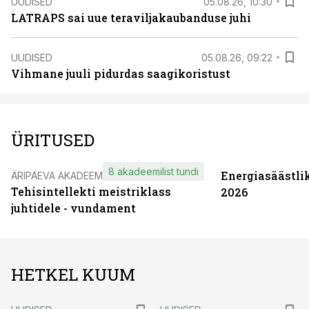
UUDISED
05.08.26, 10:30
LATRAPS sai uue teraviljakaubanduse juhi
UUDISED
05.08.26, 09:22
Vihmane juuli pidurdas saagikoristust
ÜRITUSED
8 akadeemilist tundi
Energiasäästli
ÄRIPÄEVA AKADEEMIA
Tehisintellekti meistriklass
2026
juhtidele - vundament
HETKEL KUUM