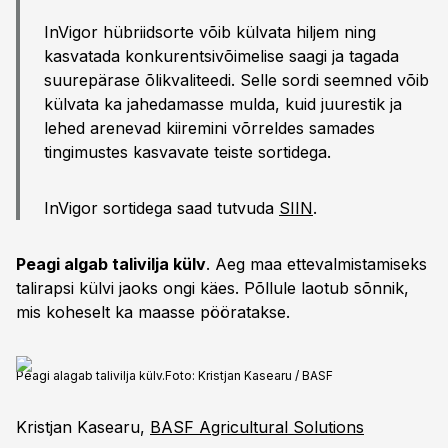
InVigor hübriidsorte võib külvata hiljem ning
kasvatada konkurentsivõimelise saagi ja tagada
suurepärase õlikvaliteedi. Selle sordi seemned võib
külvata ka jahedamasse mulda, kuid juurestik ja
lehed arenevad kiiremini võrreldes samades
tingimustes kasvavate teiste sortidega.
InVigor sortidega saad tutvuda
SIIN
.
Peagi algab talivilja külv
. Aeg maa ettevalmistamiseks
talirapsi külvi jaoks ongi käes. Põllule laotub sõnnik,
mis koheselt ka maasse pööratakse.
Peagi alagab talivilja külv.
Foto:
Kristjan Kasearu / BASF
Kristjan Kasearu,
BASF Agricultural Solutions