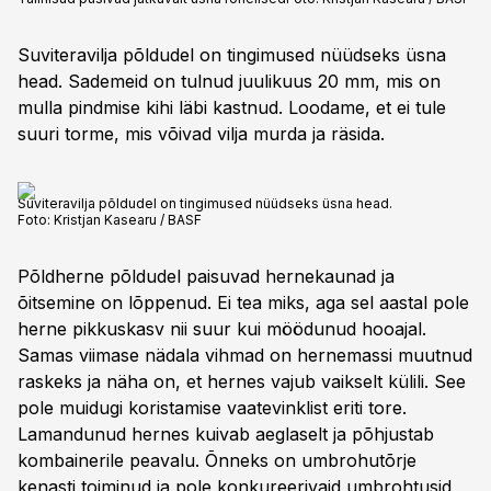
Suviteravilja põldudel on tingimused nüüdseks üsna
head. Sademeid on tulnud juulikuus 20 mm, mis on
mulla pindmise kihi läbi kastnud. Loodame, et ei tule
suuri torme, mis võivad vilja murda ja räsida.
Suviteravilja põldudel on tingimused nüüdseks üsna head.
Foto:
Kristjan Kasearu / BASF
Põldherne põldudel paisuvad hernekaunad ja
õitsemine on lõppenud. Ei tea miks, aga sel aastal pole
herne pikkuskasv nii suur kui möödunud hooajal.
Samas viimase nädala vihmad on hernemassi muutnud
raskeks ja näha on, et hernes vajub vaikselt külili. See
pole muidugi koristamise vaatevinklist eriti tore.
Lamandunud hernes kuivab aeglaselt ja põhjustab
kombainerile peavalu. Õnneks on umbrohutõrje
kenasti toiminud ja pole konkureerivaid umbrohtusid