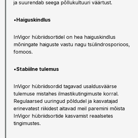
ja suurendab seega põllukultuuri väärtust.
•
Haiguskindlus
InVigor hübriidsortidel on hea haiguskindlus
mõningate haiguste vastu nagu tsülindrosporioos,
fomoos.
•
Stabiilne tulemus
InVigor hübriidsordid tagavad usaldusväärse
tulemuse mistahes ilmastikutingimuste korral.
Regulaarsed uuringud põldudel ja kasvatajad
erinevatest riikidest aitavad meil paremini mõista
InVigor hübriidsortide kasvamist reaalsetes
tingimustes.