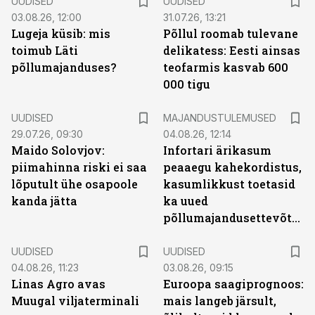
UUDISED
UUDISED
03.08.26, 12:00
31.07.26, 13:21
Lugeja küsib: mis
Põllul roomab tulevane
toimub Läti
delikatess: Eesti ainsas
põllumajanduses?
teofarmis kasvab 600
000 tigu
UUDISED
MAJANDUSTULEMUSED
29.07.26, 09:30
04.08.26, 12:14
Maido Solovjov:
Infortari ärikasum
piimahinna riski ei saa
peaaegu kahekordistus,
lõputult ühe osapoole
kasumlikkust toetasid
kanda jätta
ka uued
põllumajandusettevõtted
UUDISED
UUDISED
04.08.26, 11:23
03.08.26, 09:15
Linas Agro avas
Euroopa saagiprognoos:
Muugal viljaterminali
mais langeb järsult,