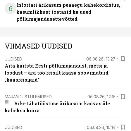
Infortari ärikasum peaaegu kahekordistus,
6
kasumlikkust toetasid ka uued
põllumajandusettevõtted
VIIMASED UUDISED
UUDISED
06.08.26, 13:27
Aita kaitsta Eesti põllumajandust, metsi ja
loodust – ära too reisilt kaasa soovimatuid
„kaasreisijaid“
MAJANDUSTULEMUSED
06.08.26, 12:15
Arke Lihatööstuse ärikasum kasvas üle
kaheksa korra
UUDISED
06.08.26, 10:14