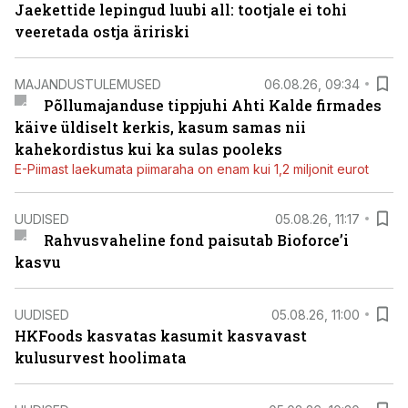
Jaekettide lepingud luubi all: tootjale ei tohi
veeretada ostja äririski
MAJANDUSTULEMUSED
06.08.26, 09:34
Põllumajanduse tippjuhi Ahti Kalde firmades
käive üldiselt kerkis, kasum samas nii
kahekordistus kui ka sulas pooleks
E-Piimast laekumata piimaraha on enam kui 1,2 miljonit eurot
UUDISED
05.08.26, 11:17
Rahvusvaheline fond paisutab Bioforce’i
kasvu
UUDISED
05.08.26, 11:00
HKFoods kasvatas kasumit kasvavast
kulusurvest hoolimata