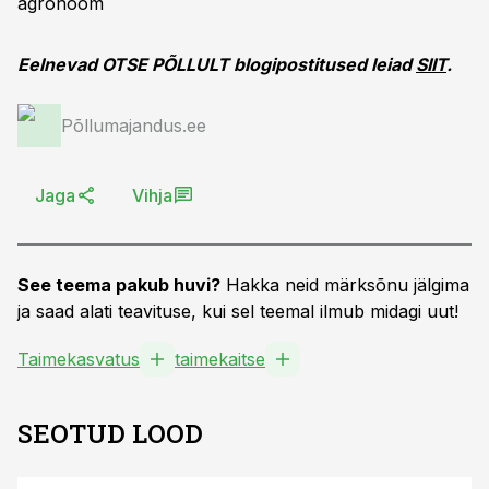
agronoom
Eelnevad OTSE PÕLLULT blogipostitused leiad
SIIT
.
Põllumajandus.ee
Jaga
Vihja
See teema pakub huvi?
Hakka neid märksõnu jälgima
ja saad alati teavituse, kui sel teemal ilmub midagi uut!
Taimekasvatus
taimekaitse
SEOTUD LOOD
ST