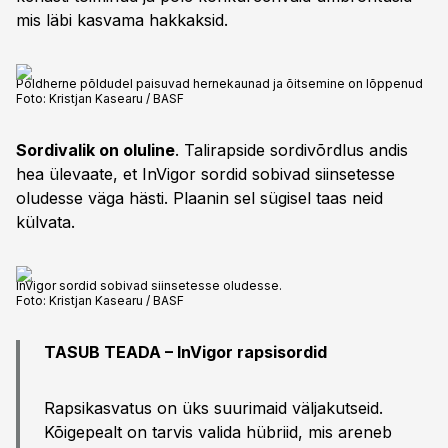
mis läbi kasvama hakkaksid.
Põldherne põldudel paisuvad hernekaunad ja õitsemine on lõppenud
Foto:
Kristjan Kasearu / BASF
Sordivalik on oluline
. Talirapside sordivõrdlus andis
hea ülevaate, et InVigor sordid sobivad siinsetesse
oludesse väga hästi. Plaanin sel sügisel taas neid
külvata.
InVigor sordid sobivad siinsetesse oludesse.
Foto:
Kristjan Kasearu / BASF
TASUB TEADA – InVigor rapsisordid
Rapsikasvatus on üks suurimaid väljakutseid.
Kõigepealt on tarvis valida hübriid, mis areneb