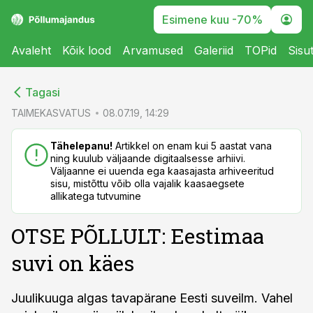
Esimene kuu -70%
Avaleht
Kõik lood
Arvamused
Galeriid
TOPid
Sisu
cebook
cebook
Tagasi
Twitter)
Twitter)
TAIMEKASVATUS
08.07.19, 14:29
kedIn
kedIn
Tähelepanu!
Artikkel on enam kui 5 aastat vana
ning kuulub väljaande digitaalsesse arhiivi.
ail
ail
Väljaanne ei uuenda ega kaasajasta arhiveeritud
sisu, mistõttu võib olla vajalik kaasaegsete
k
k
allikatega tutvumine
OTSE PÕLLULT: Eestimaa
suvi on käes
Juulikuuga algas tavapärane Eesti suveilm. Vahel