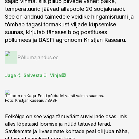
sajab vihma, siis piilub pilvede vahelt päike,
temperatuurid jäävad allapoole 20 soojakraadi.
See on andnud taimedele veidike hingamisruumi ja
tõmbab tagasi tormakust viljade küpsemise
suunas, kirjutab tänases blogipostituses
põllumees ja BASFi agronoom Kristjan Kasearu.
Põllumajandus.ee
Jaga
Salvesta
Vihja
Talioder on Kagu-Eesti põldudel varsti valmis saamas.
Foto:
Kristjan Kasearu / BASF
Eelkõige on see väga tänuväärt suviviljade osas, mis
alles lõpetasid loomise ja nüüd täituvad terad.
Savisemate ja liivasemate kohtade peal oli juba näha,
et taimed vaevlesid põua käes.