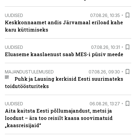
UUDISED
07.08.26, 10:35
Keskkonnaamet andis Järvamaal eriload kahe
karu küttimiseks
UUDISED
07.08.26, 10:31
Eluaseme kaaslaenust saab MES-i püsiv meede
MAJANDUSTULEMUSED
07.08.26, 09:30
Puhk ja Lausing kerkisid Eesti suurimateks
toidutöösturiteks
UUDISED
06.08.26, 13:27
Aita kaitsta Eesti põllumajandust, metsi ja
loodust – ära too reisilt kaasa soovimatuid
„kaasreisijaid“