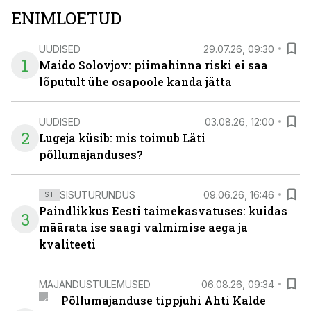
ENIMLOETUD
UUDISED
29.07.26, 09:30
1
Maido Solovjov: piimahinna riski ei saa
lõputult ühe osapoole kanda jätta
UUDISED
03.08.26, 12:00
2
Lugeja küsib: mis toimub Läti
põllumajanduses?
SISUTURUNDUS
09.06.26, 16:46
ST
Paindlikkus Eesti taimekasvatuses: kuidas
3
määrata ise saagi valmimise aega ja
kvaliteeti
MAJANDUSTULEMUSED
06.08.26, 09:34
Põllumajanduse tippjuhi Ahti Kalde