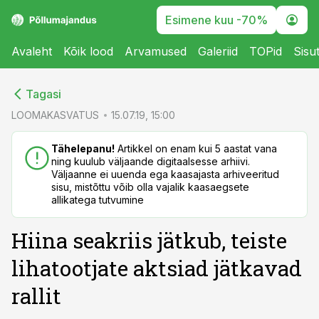
Esimene kuu -70%
Avaleht
Kõik lood
Arvamused
Galeriid
TOPid
Sisu
cebook
cebook
Tagasi
Twitter)
Twitter)
LOOMAKASVATUS
15.07.19, 15:00
kedIn
kedIn
Tähelepanu!
Artikkel on enam kui 5 aastat vana
ning kuulub väljaande digitaalsesse arhiivi.
ail
ail
Väljaanne ei uuenda ega kaasajasta arhiveeritud
sisu, mistõttu võib olla vajalik kaasaegsete
k
k
allikatega tutvumine
Hiina seakriis jätkub, teiste
lihatootjate aktsiad jätkavad
rallit