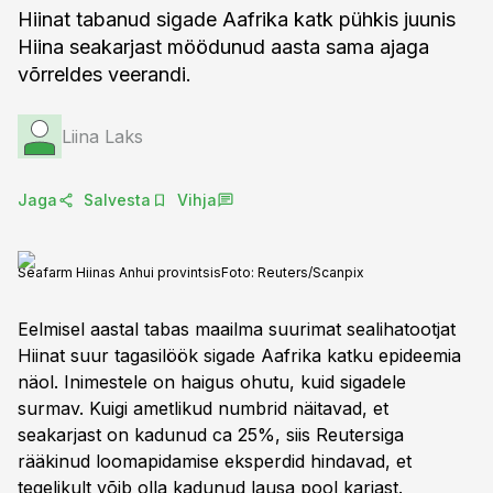
Hiinat tabanud sigade Aafrika katk pühkis juunis
Hiina seakarjast möödunud aasta sama ajaga
võrreldes veerandi.
Liina Laks
Jaga
Salvesta
Vihja
Seafarm Hiinas Anhui provintsis
Foto:
Reuters/Scanpix
Eelmisel aastal tabas maailma suurimat sealihatootjat
Hiinat suur tagasilöök sigade Aafrika katku epideemia
näol. Inimestele on haigus ohutu, kuid sigadele
surmav. Kuigi ametlikud numbrid näitavad, et
seakarjast on kadunud ca 25%, siis Reutersiga
rääkinud loomapidamise eksperdid hindavad, et
tegelikult võib olla kadunud lausa pool karjast.