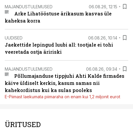
MAJANDUSTULEMUSED
06.08.26, 12:15
Arke Lihatööstuse ärikasum kasvas üle
kaheksa korra
UUDISED
06.08.26, 10:14
Jaekettide lepingud luubi all: tootjale ei tohi
veeretada ostja äririski
MAJANDUSTULEMUSED
06.08.26, 09:34
Põllumajanduse tippjuhi Ahti Kalde firmades
käive üldiselt kerkis, kasum samas nii
kahekordistus kui ka sulas pooleks
E-Piimast laekumata piimaraha on enam kui 1,2 miljonit eurot
ÜRITUSED