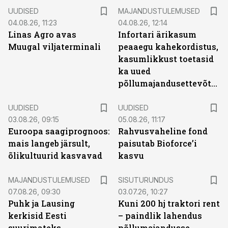
UUDISED
MAJANDUSTULEMUSED
04.08.26, 11:23
04.08.26, 12:14
Linas Agro avas
Infortari ärikasum
Muugal viljaterminali
peaaegu kahekordistus,
kasumlikkust toetasid
ka uued
põllumajandusettevõtted
UUDISED
UUDISED
03.08.26, 09:15
05.08.26, 11:17
Euroopa saagiprognoos:
Rahvusvaheline fond
mais langeb järsult,
paisutab Bioforce’i
õlikultuurid kasvavad
kasvu
ST
MAJANDUSTULEMUSED
SISUTURUNDUS
07.08.26, 09:30
03.07.26, 10:27
Puhk ja Lausing
Kuni 200 hj traktori rent
kerkisid Eesti
– paindlik lahendus
suurimateks
põllumajandusse,