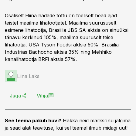
Osaliselt Hiina hädade tõttu on tõeliselt head ajad
teistel maailma lihatootjatel. Maailma suurususelt
esimene lihatootja, Brasiilia JBS SA aktsia on ainuüksi
tänavu kerkinud 105%, maailma suuruselt teise
lihatootja, USA Tyson Foodsi aktsia 50%, Brasiilia
Industrias Bachocho aktsia 35% ning Mehhiko
kanalihatootja BRFi aktsia 57%.
Liina Laks
Jaga
Vihja
See teema pakub huvi?
Hakka neid märksõnu jälgima
ja saad alati teavituse, kui sel teemal ilmub midagi uut!