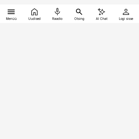
Menüü
Uudised
Raadio
Otsing
AI Chat
Logi sisse
Vana-Lõuna 39/1, 19094 Tallinn
(+372) 667 0111
pollumajandus@pollumajandus.ee
Telli
Reklaam
Firmast
Sisu kasutamisõigused
Ajakirjaniku
eetikakoodeks
Üldtingimused
Privaatsustingimused
Küpsiste poliitika
KKK
Eesti Meediaettevõtete
Eelistuste haldamine