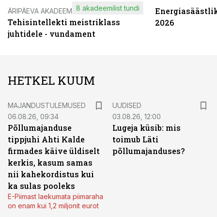
8 akadeemilist tundi
Energiasäästli
ÄRIPÄEVA AKADEEMIA
Tehisintellekti meistriklass
2026
juhtidele - vundament
HETKEL KUUM
MAJANDUSTULEMUSED
UUDISED
06.08.26, 09:34
03.08.26, 12:00
Põllumajanduse
Lugeja küsib: mis
tippjuhi Ahti Kalde
toimub Läti
firmades käive üldiselt
põllumajanduses?
kerkis, kasum samas
nii kahekordistus kui
ka sulas pooleks
E-Piimast laekumata piimaraha
on enam kui 1,2 miljonit eurot