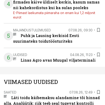
firmades käive üldiselt kerkis, kasum samas
4
nii kahekordistus kui ka sulas pooleks
E-Piimast laekumata piimaraha on enam kui 1,2 miljonit
eurot
MAJANDUSTULEMUSED
07.08.26, 09:30
5
Puhk ja Lausing kerkisid Eesti
suurimateks toidutöösturiteks
UUDISED
04.08.26, 11:23
6
Linas Agro avas Muugal viljaterminali
VIIMASED UUDISED
SAATED
07.08.26, 12:49
Läti toidu käibemaksu alandamine tõi hinnad
alla. Analüütik: riik teeb seal tugevat kontrolli