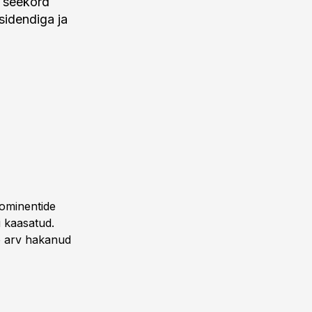
i seekord
sidendiga ja
nominentide
 kaasatud.
ke arv hakanud