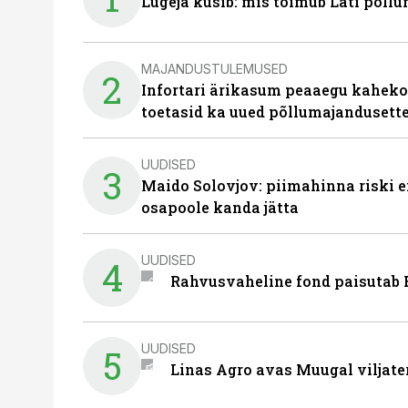
Lugeja küsib: mis toimub Läti põll
MAJANDUSTULEMUSED
2
Infortari ärikasum peaaegu kaheko
toetasid ka uued põllumajandusett
UUDISED
3
Maido Solovjov: piimahinna riski ei
osapoole kanda jätta
UUDISED
4
Rahvusvaheline fond paisutab B
UUDISED
5
Linas Agro avas Muugal viljate