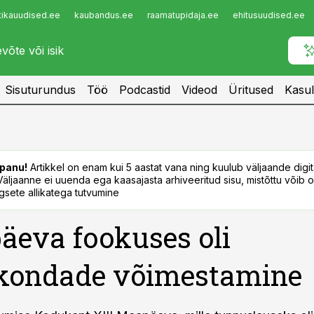
tikauudised.ee
kaubandus.ee
raamatupidaja.ee
ehitusuudised.ee
Infopank
Radar
Sisuturundus
Töö
Podcastid
Videod
Üritused
Kasul
panu!
Artikkel on enam kui 5 aastat vana ning kuulub väljaande digi
. Väljaanne ei uuenda ega kaasajasta arhiveeritud sisu, mistõttu võib ol
sete allikatega tutvumine
eva fookuses oli
kondade võimestamine