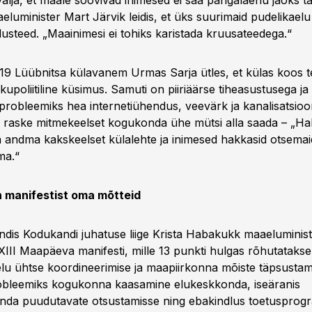
älja, et maale soovivad inimesed ei saa pangalaenu jaoks ta
luminister Mart Järvik leidis, et üks suurimaid pudelikaelu
steed. „Maainimesi ei tohiks karistada kruusateedega.“
19 Lüübnitsa külavanem Urmas Sarja ütles, et külas koos 
kupoliitiline küsimus. Samuti on piiriäärse tiheasustusega ja k
robleemiks hea internetiühendus, veevärk ja kanalisatsioon.
d raske mitmekeelset kogukonda ühe mütsi alla saada – „H
a andma kakskeelset külalehte ja inimesed hakkasid otsema
ma.“
n manifestist oma mõtteid
dis Kodukandi juhatuse liige Krista Habakukk maaeluminis
 XIII Maapäeva manifesti, mille 13 punkti hulgas rõhutataks
lu ühtse koordineerimise ja maapiirkonna mõiste täpsustami
obleemiks kogukonna kaasamine elukeskkonda, iseäranis
nda puudutavate otsustamisse ning ebakindlus toetusprog