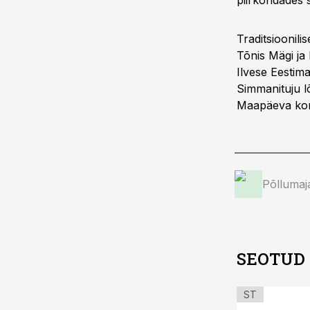
piirkondades 
Traditsioonili
Tõnis Mägi ja
Ilvese Eestim
Simmanituju l
Maapäeva korr
Põllumaj
SEOTUD
ST