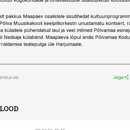
sõltub kogukondade ja omavalitsuste usalduslikust koostöös
selt pakkus Maapäev osalistele sisutihedat kultuuriprogramm
 Põlva Muusikakooli keelpilliorkestri unustamatu kontsert, 
aa küladele pühendatud laul ja veel mitmed Põlvamaa esinej
õi Nedsaja külabänd. Maapäeva lõpul andis Põlvamaa Kodu
aldamise teatepulga üle Harjumaale.
andus.ee
Jaga
 LOOD