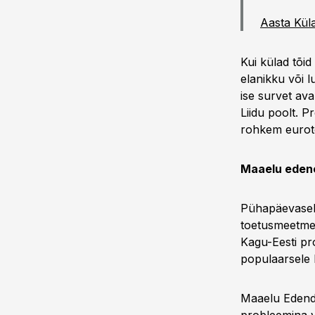
Aasta Küla
Kui külad tõid
elanikku või 
ise survet ava
Liidu poolt. P
rohkem eurotoe
Maaelu eden
Pühapäevasel 
toetusmeetmete
Kagu-Eesti pr
populaarsele 
Maaelu Edenda