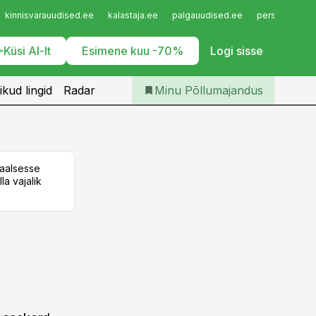
Iseteenindus
kinnisvarauudised.ee
kalastaja.ee
palgauudised.ee
personaliuudi
Telli Põllumajandus
Küsi AI-lt
Esimene kuu -70%
Logi sisse
ikud lingid
Radar
Minu Põllumajandus
taalsesse
la vajalik