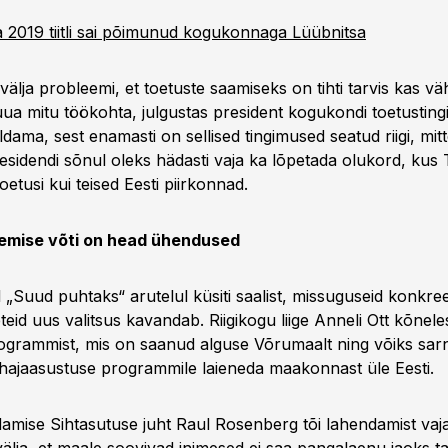
 2019 tiitli sai põimunud kogukonnaga Lüübnitsa
 välja probleemi, et toetuste saamiseks on tihti tarvis kas 
luua mitu töökohta, julgustas president kogukondi toetustin
ldama, sest enamasti on sellised tingimused seatud riigi, mi
residendi sõnul oleks hädasti vaja ka lõpetada olukord, kus 
tusi kui teised Eesti piirkonnad.
emise võti on head ühendused
„Suud puhtaks“ arutelul küsiti saalist, missuguseid konkre
id uus valitsus kavandab. Riigikogu liige Anneli Ott kõnele
ogrammist, mis on saanud alguse Võrumaalt ning võiks sarn
hajaasustuse programmile laieneda maakonnast üle Eesti.
mise Sihtasutuse juht Raul Rosenberg tõi lahendamist vaj