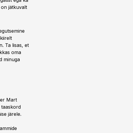
gatist ega ka
 on jätkuvalt
tegutsemine
iirelt
 Ta lisas, et
akkas oma
id minuga
ter Mart
e taaskord
se järele.
rammide