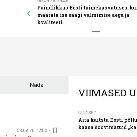
09.06.26, 16:46
Paindlikkus Eesti taimekasvatuses: ku
määrata ise saagi valmimise aega ja
kvaliteeti
Nädal
VIIMASED U
UUDISED
Aita kaitsta Eesti põllu
kaasa soovimatuid „kaa
03.08.26, 12:00