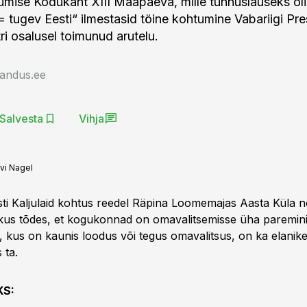
ikumise Kodukant XIII Maapäeva, mille tunnuslauseks ol
= tugev Eesti“ ilmestasid töine kohtumine Vabariigi Pre
ri osalusel toimunud arutelu.
jandus.ee
Salvesta
Vihja
vi Nagel
sti Kaljulaid kohtus reedel Räpina Loomemajas Aasta Küla 
 kus tõdes, et kogukonnad on omavalitsemisse üha paremini
l, kus on kaunis loodus või tegus omavalitsus, on ka elani
 ta.
KS: