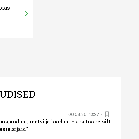
idas
UDISED
06.08.26, 13:27
majandust, metsi ja loodust – ära too reisilt
sreisijaid“