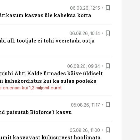
06.08.26, 12:15
ärikasum kasvas üle kaheksa korra
06.08.26, 10:14
i all: tootjale ei tohi veeretada ostja
06.08.26, 09:34
pjuhi Ahti Kalde firmades käive üldiselt
i kahekordistus kui ka sulas pooleks
 on enam kui 1,2 miljonit eurot
05.08.26, 11:17
d paisutab Bioforce’i kasvu
05.08.26, 11:00
umit kasvavast kulusurvest hoolimata