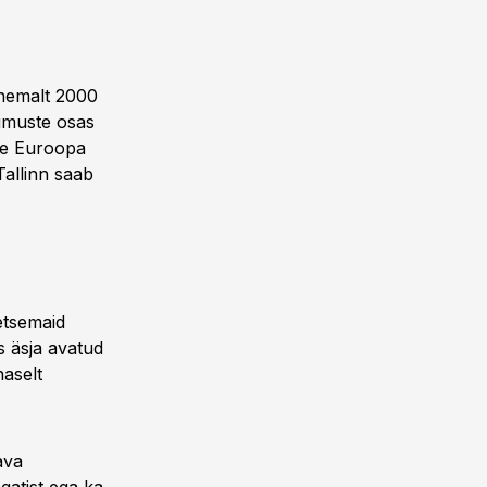
vähemalt 2000
gimuste osas
tte Euroopa
Tallinn saab
etsemaid
s äsja avatud
aselt
ava