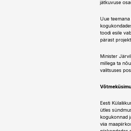
jätkuvuse osa
Uue teemana l
kogukondades,
toodi esile va
pärast projekt
Minister Järvik
millega ta nõu
valitsuses pos
Võtmeküsimus
Eesti Külalii
ütles sündmus
kogukonnad ja
viia maapiirk