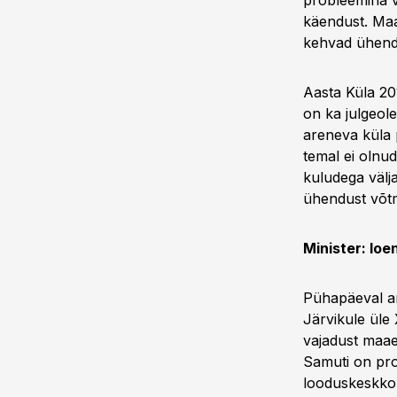
probleemina v
käendust. Maae
kehvad ühendu
Aasta Küla 20
on ka julgeole
areneva küla p
temal ei olnu
kuludega välj
ühendust võt
Minister: loe
Pühapäeval an
Järvikule üle
vajadust maae
Samuti on pr
looduskeskko