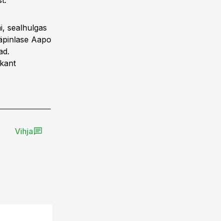
t.
i, sealhulgas
räpinlase Aapo
ad.
kant
Vihja