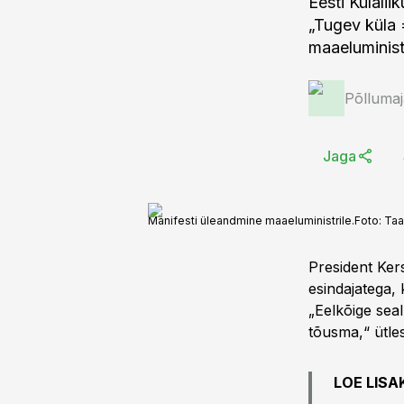
Eesti Külali
„Tugev küla 
maaeluminist
Põlluma
Jaga
Manifesti üleandmine maaeluministrile.
Foto:
Taa
President Ker
esindajatega,
„Eelkõige sea
tõusma,“ ütles
LOE LISA