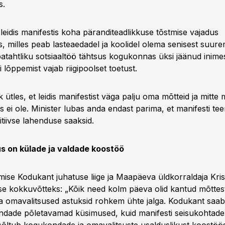
s.
eidis manifestis koha päranditeadlikkuse tõstmise vajadus
 milles peab lasteaedadel ja koolidel olema senisest suurem
batahtliku sotsiaaltöö tähtsus kogukonnas üksi jäänud inime
i lõppemist vajab riigipoolset toetust.
 ütles, et leidis manifestist väga palju oma mõtteid ja mitte mi
s ei ole. Minister lubas anda endast parima, et manifesti t
itiivse lahenduse saaksid.
 on külade ja valdade koostöö
kumise Kodukant juhatuse liige ja Maapäeva üldkorraldaja Kr
e kokkuvõtteks: „Kõik need kolm päeva olid kantud mõttest
 omavalitsused astuksid rohkem ühte jalga. Kodukant saab 
ondade põletavamad küsimused, kuid manifesti seisukohtade