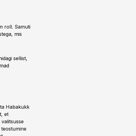
 roll. Samuti
stega, mis
dagi sellist,
eemad
ista Habakukk
, et
valitsusse
 teostumine