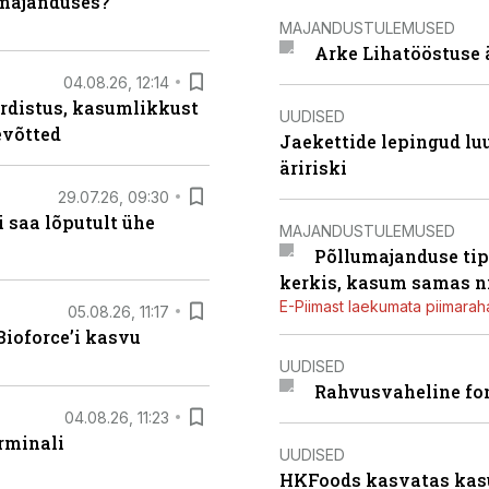
umajanduses?
MAJANDUSTULEMUSED
Arke Lihatööstuse 
04.08.26, 12:14
rdistus, kasumlikkust
UUDISED
evõtted
Jaekettide lepingud luub
äririski
29.07.26, 09:30
 saa lõputult ühe
MAJANDUSTULEMUSED
Põllumajanduse tip
kerkis, kasum samas ni
E-Piimast laekumata piimaraha
05.08.26, 11:17
ioforce’i kasvu
UUDISED
Rahvusvaheline fon
04.08.26, 11:23
rminali
UUDISED
HKFoods kasvatas kas