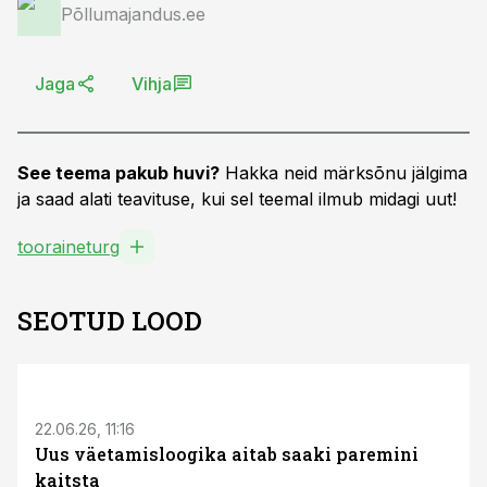
Põllumajandus.ee
Jaga
Vihja
See teema pakub huvi?
Hakka neid märksõnu jälgima
ja saad alati teavituse, kui sel teemal ilmub midagi uut!
tooraineturg
SEOTUD LOOD
ST
22.06.26, 11:16
Uus väetamisloogika aitab saaki paremini
kaitsta