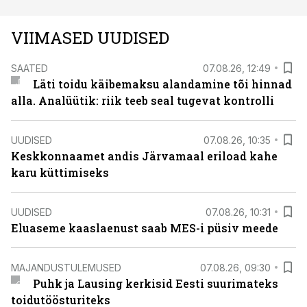
VIIMASED UUDISED
SAATED
07.08.26, 12:49
Läti toidu käibemaksu alandamine tõi hinnad
alla. Analüütik: riik teeb seal tugevat kontrolli
UUDISED
07.08.26, 10:35
Keskkonnaamet andis Järvamaal eriload kahe
karu küttimiseks
UUDISED
07.08.26, 10:31
Eluaseme kaaslaenust saab MES-i püsiv meede
MAJANDUSTULEMUSED
07.08.26, 09:30
Puhk ja Lausing kerkisid Eesti suurimateks
toidutöösturiteks