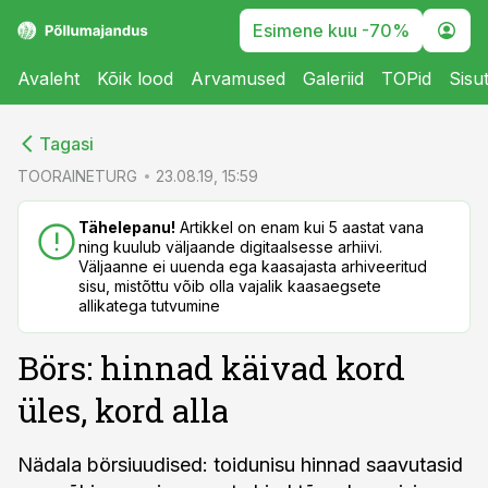
Esimene kuu -70%
Avaleht
Kõik lood
Arvamused
Galeriid
TOPid
Sisu
cebook
cebook
Tagasi
Twitter)
Twitter)
TOORAINETURG
23.08.19, 15:59
kedIn
kedIn
Tähelepanu!
Artikkel on enam kui 5 aastat vana
ning kuulub väljaande digitaalsesse arhiivi.
ail
ail
Väljaanne ei uuenda ega kaasajasta arhiveeritud
sisu, mistõttu võib olla vajalik kaasaegsete
k
k
allikatega tutvumine
Börs: hinnad käivad kord
üles, kord alla
Nädala börsiuudised: toidunisu hinnad saavutasid