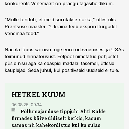
konkurents Venemaalt on praegu tagasihoidlikum.
“Mulle tundub, et meid surutakse nurka,” ütles üks
Prantsuse maakler. “Ukraina teeb eksporditurgudel
Venemaa tööd.”
Nädala lõpus sai nisu tuge euro odavnemisest ja USAs
toimunud hinnatõusust. Eelpool nimetatud põhjustel
püsib nisu aga ka edaspidi madalal tasemel, ütlesid
kauplejad. Seda juhul, kui positiivseid uudiseid ei tule.
HETKEL KUUM
06.08.26, 09:34
03.08.
Põllumajanduse tippjuhi Ahti Kalde
Luge
firmades käive üldiselt kerkis, kasum
põll
samas nii kahekordistus kui ka sulas