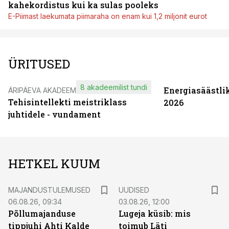
kahekordistus kui ka sulas pooleks
E-Piimast laekumata piimaraha on enam kui 1,2 miljonit eurot
ÜRITUSED
8 akadeemilist tundi
Energiasäästli
ÄRIPÄEVA AKADEEMIA
Tehisintellekti meistriklass
2026
juhtidele - vundament
HETKEL KUUM
MAJANDUSTULEMUSED
UUDISED
06.08.26, 09:34
03.08.26, 12:00
Põllumajanduse
Lugeja küsib: mis
tippjuhi Ahti Kalde
toimub Läti