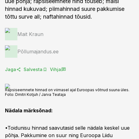
uue põhja; rapsiseemnete hind tõuseb; maisi
hinnad kukuvad; piimahinnad suure pakkumise
tõttu surve all; naftahinnad tõusid.
Mait Kraun
Põllumajandus.ee
Jaga
Salvesta
Vihja
Rapsiseemnete hinnad on viimasel ajal Euroopas võtnud suuna üles.
Foto:
Dmitri Kotjuh / Jarva Teataja
Nädala märksõnad:
•Toidunisu hinnad saavutasid selle nädala keskel uue
põhja. Pakkumine on suur ning Euroopa Liidu