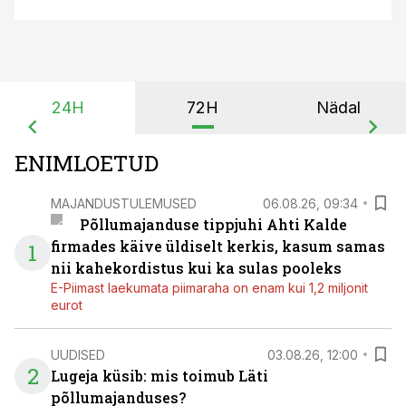
24H
72H
Nädal
ENIMLOETUD
MAJANDUSTULEMUSED
06.08.26, 09:34
Põllumajanduse tippjuhi Ahti Kalde
firmades käive üldiselt kerkis, kasum samas
1
nii kahekordistus kui ka sulas pooleks
E-Piimast laekumata piimaraha on enam kui 1,2 miljonit
eurot
UUDISED
03.08.26, 12:00
2
Lugeja küsib: mis toimub Läti
põllumajanduses?