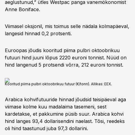
aeglustunud,” ütles Westpac panga vanemökonomist
Anne Boniface.
Viimasel oksjonil, mis toimus selle nädala kolmapäeval,
langesid hinnad 0,2 protsenti.
Euroopas jõudis kooritud piima pulbri oktoobrikuu
futuuri hind juuni lõpus 2220 euroni tonnist. Nüüd on
hind langenud 5 protsendi võrra, 212 euroni tonnist.
Kooritud piima pulbri oktoobrikuu futuur (€/tonn). Allikas: EEX.
Arabica kohvifutuuride hinnad jõudsid teisipäeval aga
viimase kolme kuu madalaima tasemeni, sest
kardetakse, et pakkumine püsib suur. Arabica kohvi
hind langes 93,4 dollarisendini naelast. Tõsi, reedeks
oli hind taastunud juba 97,3 dollarini.