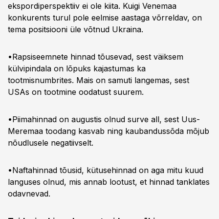
ekspordiperspektiiv ei ole kiita. Kuigi Venemaa
konkurents turul pole eelmise aastaga võrreldav, on
tema positsiooni üle võtnud Ukraina.
•Rapsiseemnete hinnad tõusevad, sest väiksem
külvipindala on lõpuks kajastumas ka
tootmisnumbrites. Mais on samuti langemas, sest
USAs on tootmine oodatust suurem.
•Piimahinnad on augustis olnud surve all, sest Uus-
Meremaa toodang kasvab ning kaubandussõda mõjub
nõudlusele negatiivselt.
•Naftahinnad tõusid, kütusehinnad on aga mitu kuud
languses olnud, mis annab lootust, et hinnad tanklates
odavnevad.