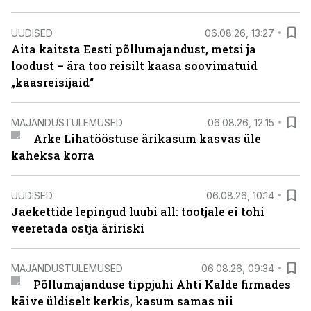
UUDISED
06.08.26, 13:27
Aita kaitsta Eesti põllumajandust, metsi ja
loodust – ära too reisilt kaasa soovimatuid
„kaasreisijaid“
MAJANDUSTULEMUSED
06.08.26, 12:15
Arke Lihatööstuse ärikasum kasvas üle
kaheksa korra
UUDISED
06.08.26, 10:14
Jaekettide lepingud luubi all: tootjale ei tohi
veeretada ostja äririski
MAJANDUSTULEMUSED
06.08.26, 09:34
Põllumajanduse tippjuhi Ahti Kalde firmades
käive üldiselt kerkis, kasum samas nii