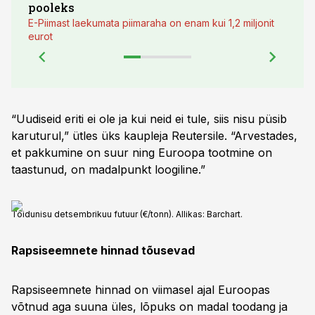
pooleks
E-Piimast laekumata piimaraha on enam kui 1,2 miljonit
eurot
“Uudiseid eriti ei ole ja kui neid ei tule, siis nisu püsib
karuturul,” ütles üks kaupleja Reutersile. “Arvestades,
et pakkumine on suur ning Euroopa tootmine on
taastunud, on madalpunkt loogiline.”
Toidunisu detsembrikuu futuur (€/tonn). Allikas: Barchart.
Rapsiseemnete hinnad tõusevad
Rapsiseemnete hinnad on viimasel ajal Euroopas
võtnud aga suuna üles, lõpuks on madal toodang ja