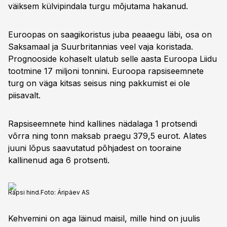
väiksem külvipindala turgu mõjutama hakanud.
Euroopas on saagikoristus juba peaaegu läbi, osa on
Saksamaal ja Suurbritannias veel vaja koristada.
Prognooside kohaselt ulatub selle aasta Euroopa Liidu
tootmine 17 miljoni tonnini. Euroopa rapsiseemnete
turg on väga kitsas seisus ning pakkumist ei ole
piisavalt.
Rapsiseemnete hind kallines nädalaga 1 protsendi
võrra ning tonn maksab praegu 379,5 eurot. Alates
juuni lõpus saavutatud põhjadest on tooraine
kallinenud aga 6 protsenti.
Rapsi hind.
Foto:
Äripäev AS
Kehvemini on aga läinud maisil, mille hind on juulis