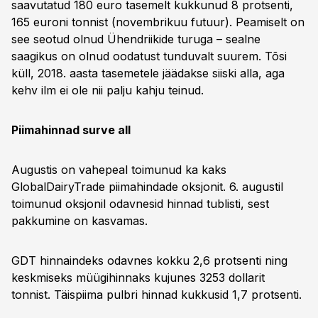
saavutatud 180 euro tasemelt kukkunud 8 protsenti,
165 euroni tonnist (novembrikuu futuur). Peamiselt on
see seotud olnud Ühendriikide turuga – sealne
saagikus on olnud oodatust tunduvalt suurem. Tõsi
küll, 2018. aasta tasemetele jäädakse siiski alla, aga
kehv ilm ei ole nii palju kahju teinud.
Piimahinnad surve all
Augustis on vahepeal toimunud ka kaks
GlobalDairyTrade piimahindade oksjonit. 6. augustil
toimunud oksjonil odavnesid hinnad tublisti, sest
pakkumine on kasvamas.
GDT hinnaindeks odavnes kokku 2,6 protsenti ning
keskmiseks müügihinnaks kujunes 3253 dollarit
tonnist. Täispiima pulbri hinnad kukkusid 1,7 protsenti.