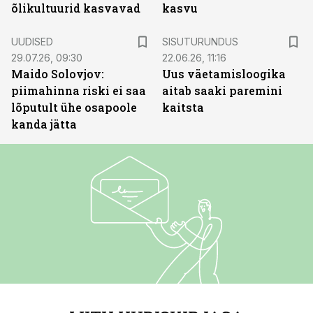
õlikultuurid kasvavad
kasvu
ST
UUDISED
SISUTURUNDUS
29.07.26, 09:30
22.06.26, 11:16
Maido Solovjov:
Uus väetamisloogika
piimahinna riski ei saa
aitab saaki paremini
lõputult ühe osapoole
kaitsta
kanda jätta