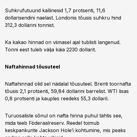
Suhkrufutuurid kallinesid 1,7 protsenti, 11,6
dollarisendini naelast. Londonis tõusis suhkru hind
312,3 dollarini tonnist.
Ka kakao hinnad on viimasel ajal tublisti langenud.
Tonni eest tuleb välja käia 2230 dollarit.
Naftahinnad tõusuteel
Naftahinnad olid sel nädalal tõusuteel. Brenti toornafta
tõusis 2,1 protsenti, 59,84 dollarini barrelist. WTI lisas
0,8 protsenti ja kauples reedeks 55,3 dollaril.
Turuosaliste sõnul on nafta hinna puhul tähtis see,
mida teeb Föderaalreserv. Reedel toimub
keskpankurite Jackson Hole’i kohtumine, mis peaks