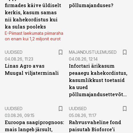
firmades käive üldiselt
põllumajanduses?
kerkis, kasum samas
nii kahekordistus kui
ka sulas pooleks
E-Piimast laekumata piimaraha
on enam kui 1,2 miljonit eurot
UUDISED
MAJANDUSTULEMUSED
04.08.26, 11:23
04.08.26, 12:14
Linas Agro avas
Infortari ärikasum
Muugal viljaterminali
peaaegu kahekordistus,
kasumlikkust toetasid
ka uued
põllumajandusettevõtted
UUDISED
UUDISED
03.08.26, 09:15
05.08.26, 11:17
Euroopa saagiprognoos:
Rahvusvaheline fond
mais langeb järsult,
paisutab Bioforce’i