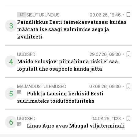
SISUTURUNDUS
09.06.26, 16:46
ST
Paindlikkus Eesti taimekasvatuses: kuidas
3
määrata ise saagi valmimise aega ja
kvaliteeti
UUDISED
29.07.26, 09:30
4
Maido Solovjov: piimahinna riski ei saa
lõputult ühe osapoole kanda jätta
MAJANDUSTULEMUSED
07.08.26, 09:30
5
Puhk ja Lausing kerkisid Eesti
suurimateks toidutöösturiteks
UUDISED
04.08.26, 11:23
6
Linas Agro avas Muugal viljaterminali