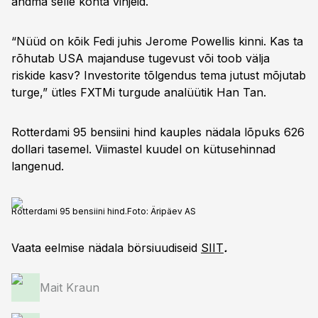
andma selle kohta vihjeid.
“Nüüd on kõik Fedi juhis Jerome Powellis kinni. Kas ta
rõhutab USA majanduse tugevust või toob välja
riskide kasv? Investorite tõlgendus tema jutust mõjutab
turge,” ütles FXTMi turgude analüütik Han Tan.
Rotterdami 95 bensiini hind kauples nädala lõpuks 626
dollari tasemel. Viimastel kuudel on kütusehinnad
langenud.
Rotterdami 95 bensiini hind.
Foto:
Äripäev AS
Vaata eelmise nädala börsiuudiseid
SIIT
.
Mait Kraun