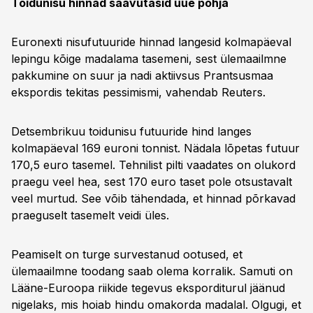
Toidunisu hinnad saavutasid uue põhja
Euronexti nisufutuuride hinnad langesid kolmapäeval
lepingu kõige madalama tasemeni, sest ülemaailmne
pakkumine on suur ja nadi aktiivsus Prantsusmaa
ekspordis tekitas pessimismi, vahendab Reuters.
Detsembrikuu toidunisu futuuride hind langes
kolmapäeval 169 euroni tonnist. Nädala lõpetas futuur
170,5 euro tasemel. Tehnilist pilti vaadates on olukord
praegu veel hea, sest 170 euro taset pole otsustavalt
veel murtud. See võib tähendada, et hinnad põrkavad
praeguselt tasemelt veidi üles.
Peamiselt on turge survestanud ootused, et
ülemaailmne toodang saab olema korralik. Samuti on
Lääne-Euroopa riikide tegevus eksporditurul jäänud
nigelaks, mis hoiab hindu omakorda madalal. Olgugi, et