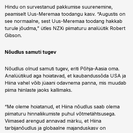
Hindu on survestanud pakkumise suurenemine,
peamiselt Uus-Meremaa toodangu kasv. “Augustis on
see normaalne, sest Uus-Meremaa toodang hakkab
turule jõudma,” ütles NZXi piimaturu analüütik Robert
Gibson.
Nõudlus samuti tugev
Nõudlus olnud samuti tugev, eriti Põhja-Aasia oma.
Analüütikud aga hoiatavad, et kaubandussõda USA ja
Hiina vahel võib jüaani odavnema panna, mis muudab
piima hiinlaste jaoks kallimaks.
“Me oleme hoiatanud, et Hiina nõudlus saab olema
piimaturu hinnaliikumiste puhul võtmetähtsusega.
Viimased arengud annavad märku, et Hiina
tarbijanõudlus ja globaalne majanduskasv on