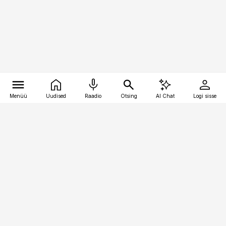
Menüü
Uudised
Raadio
Otsing
AI Chat
Logi sisse
Vana-Lõuna 39/1, 19094 Tallinn
(+372) 667 0111
pollumajandus@pollumajandus.ee
Telli
Reklaam
Firmast