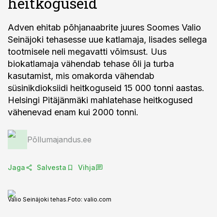
heitkoguseid
Adven ehitab põhjanaabrite juures Soomes Valio
Seinäjoki tehasesse uue katlamaja, lisades sellega
tootmisele neli megavatti võimsust. Uus
biokatlamaja vähendab tehase õli ja turba
kasutamist, mis omakorda vähendab
süsinikdioksiidi heitkoguseid 15 000 tonni aastas.
Helsingi Pitäjänmäki mahlatehase heitkogused
vähenevad enam kui 2000 tonni.
Põllumajandus.ee
Jaga
Salvesta
Vihja
Valio Seinäjoki tehas.
Foto:
valio.com