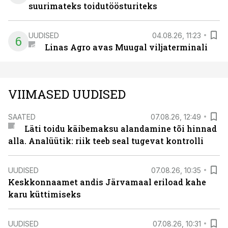
suurimateks toidutöösturiteks
UUDISED
04.08.26, 11:23
6
Linas Agro avas Muugal viljaterminali
VIIMASED UUDISED
SAATED
07.08.26, 12:49
Läti toidu käibemaksu alandamine tõi hinnad
alla. Analüütik: riik teeb seal tugevat kontrolli
UUDISED
07.08.26, 10:35
Keskkonnaamet andis Järvamaal eriload kahe
karu küttimiseks
UUDISED
07.08.26, 10:31