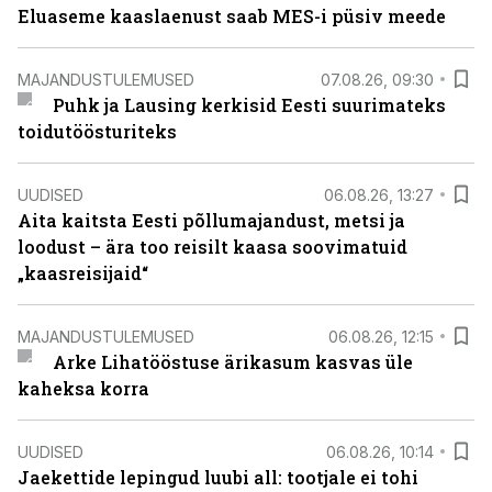
Eluaseme kaaslaenust saab MES-i püsiv meede
MAJANDUSTULEMUSED
07.08.26, 09:30
Puhk ja Lausing kerkisid Eesti suurimateks
toidutöösturiteks
UUDISED
06.08.26, 13:27
Aita kaitsta Eesti põllumajandust, metsi ja
loodust – ära too reisilt kaasa soovimatuid
„kaasreisijaid“
MAJANDUSTULEMUSED
06.08.26, 12:15
Arke Lihatööstuse ärikasum kasvas üle
kaheksa korra
UUDISED
06.08.26, 10:14
Jaekettide lepingud luubi all: tootjale ei tohi