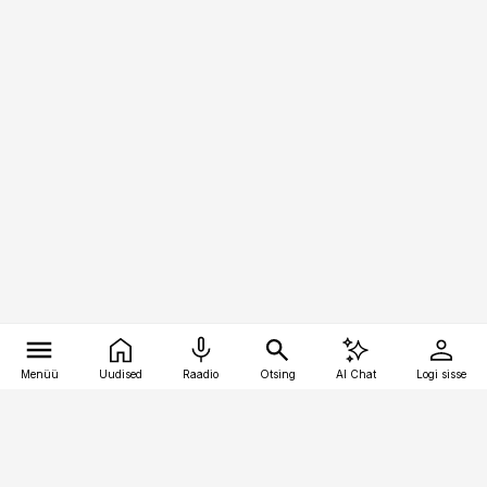
Menüü
Uudised
Raadio
Otsing
AI Chat
Logi sisse
Vana-Lõuna 39/1, 19094 Tallinn