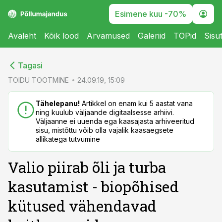
Esimene kuu -70%
Avaleht
Kõik lood
Arvamused
Galeriid
TOPid
Sisu
cebook
cebook
Tagasi
Twitter)
Twitter)
TOIDU TOOTMINE
24.09.19, 15:09
kedIn
kedIn
Tähelepanu!
Artikkel on enam kui 5 aastat vana
ning kuulub väljaande digitaalsesse arhiivi.
ail
ail
Väljaanne ei uuenda ega kaasajasta arhiveeritud
sisu, mistõttu võib olla vajalik kaasaegsete
k
k
allikatega tutvumine
Valio piirab õli ja turba
kasutamist - biopõhised
kütused vähendavad