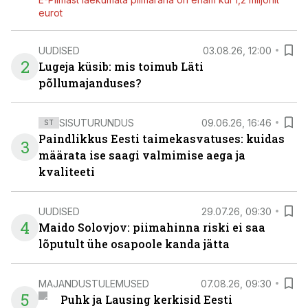
eurot
UUDISED
03.08.26, 12:00
2
Lugeja küsib: mis toimub Läti
põllumajanduses?
SISUTURUNDUS
09.06.26, 16:46
ST
Paindlikkus Eesti taimekasvatuses: kuidas
3
määrata ise saagi valmimise aega ja
kvaliteeti
UUDISED
29.07.26, 09:30
4
Maido Solovjov: piimahinna riski ei saa
lõputult ühe osapoole kanda jätta
MAJANDUSTULEMUSED
07.08.26, 09:30
5
Puhk ja Lausing kerkisid Eesti