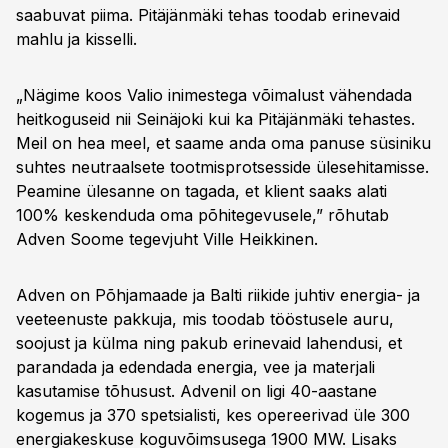
saabuvat piima. Pitäjänmäki tehas toodab erinevaid
mahlu ja kisselli.
„Nägime koos Valio inimestega võimalust vähendada
heitkoguseid nii Seinäjoki kui ka Pitäjänmäki tehastes.
Meil on hea meel, et saame anda oma panuse süsiniku
suhtes neutraalsete tootmisprotsesside ülesehitamisse.
Peamine ülesanne on tagada, et klient saaks alati
100% keskenduda oma põhitegevusele,” rõhutab
Adven Soome tegevjuht Ville Heikkinen.
Adven on Põhjamaade ja Balti riikide juhtiv energia- ja
veeteenuste pakkuja, mis toodab tööstusele auru,
soojust ja külma ning pakub erinevaid lahendusi, et
parandada ja edendada energia, vee ja materjali
kasutamise tõhusust. Advenil on ligi 40-aastane
kogemus ja 370 spetsialisti, kes opereerivad üle 300
energiakeskuse koguvõimsusega 1900 MW. Lisaks