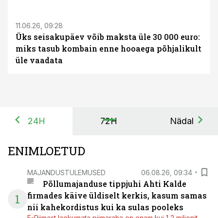
ST
11.06.26, 09:28
Üks seisakupäev võib maksta üle 30 000 euro:
miks tasub kombain enne hooaega põhjalikult
üle vaadata
24H
72H
Nädal
ENIMLOETUD
MAJANDUSTULEMUSED
06.08.26, 09:34
Põllumajanduse tippjuhi Ahti Kalde
firmades käive üldiselt kerkis, kasum samas
1
nii kahekordistus kui ka sulas pooleks
E-Piimast laekumata piimaraha on enam kui 1,2 miljonit