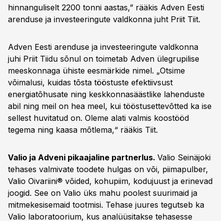
hinnanguliselt 2200 tonni aastas,” rääkis Adven Eesti
arenduse ja investeeringute valdkonna juht Priit Tiit.
Adven Eesti arenduse ja investeeringute valdkonna
juhi Priit Tiidu sõnul on toimetab Adven ülegrupilise
meeskonnaga ühiste eesmärkide nimel. „Otsime
võimalusi, kuidas tõsta tööstuste efektiivsust
energiatõhusate ning keskkonnasäästlike lahenduste
abil ning meil on hea meel, kui tööstusettevõtted ka ise
sellest huvitatud on. Oleme alati valmis koostööd
tegema ning kaasa mõtlema,“ rääkis Tiit.
Valio ja Adveni pikaajaline partnerlus.
Valio Seinäjoki
tehases valmivate toodete hulgas on või, piimapulber,
Valio Oivariini® võided, kohupiim, kodujuust ja erinevad
joogid. See on Valio üks mahu poolest suurimaid ja
mitmekesisemaid tootmisi. Tehase juures tegutseb ka
Valio laboratoorium, kus analüüsitakse tehasesse