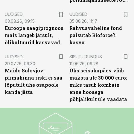
UUDISED
UUDISED
03.08.26, 09:15
05.08.26, 11:17
Euroopa saagiprognoos:
Rahvusvaheline fond
mais langeb järsult,
paisutab Bioforce’i
õlikultuurid kasvavad
kasvu
ST
UUDISED
SISUTURUNDUS
29.07.26, 09:30
11.06.26, 09:28
Maido Solovjov:
Üks seisakupäev võib
piimahinna riski ei saa
maksta üle 30 000 euro:
lõputult ühe osapoole
miks tasub kombain
kanda jätta
enne hooaega
põhjalikult üle vaadata