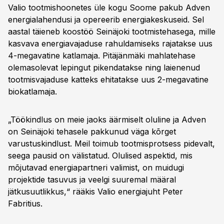
Valio tootmishoonetes üle kogu Soome pakub Adven
energialahendusi ja opereerib energiakeskuseid. Sel
aastal täieneb koostöö Seinäjoki tootmistehasega, mille
kasvava energiavajaduse rahuldamiseks rajatakse uus
4-megavatine katlamaja. Pitäjänmäki mahlatehase
olemasolevat lepingut pikendatakse ning laienenud
tootmisvajaduse katteks ehitatakse uus 2-megavatine
biokatlamaja.
„Töökindlus on meie jaoks äärmiselt oluline ja Adven
on Seinäjoki tehasele pakkunud väga kõrget
varustuskindlust. Meil toimub tootmisprotsess pidevalt,
seega pausid on välistatud. Olulised aspektid, mis
mõjutavad energiapartneri valimist, on muidugi
projektide tasuvus ja veelgi suuremal määral
jätkusuutlikkus,“ rääkis Valio energiajuht Peter
Fabritius.