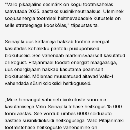
"Valio pikaajaline eesmärk on kogu tootmisahelas
saavutada 2035. aastaks süsinikneutraalsus. Üleminek
soojusenergia tootmisel heitmevabadele kütustele on
selle strateegiaga kooskõlas," täpsustas ta.
Seinäjoki uus katlamaja hakkab tootma energiat,
kasutades kohalikku päritolu puidupõhiseid
biokütuseid. See vähendab märkimisväärselt kasutatud
õli kogust. Pitäjänmäel toodeti energiat maagaasiga,
uus energiajaam hakkab kasutama peamiselt
biokütuseid. Mõlemad muudatused aitavad Valio-l
vähendada süsinikdioksiidi heitkoguseid.
„Meie hinnangul väheneb biokütuste suurema
kasutamisega Valio Seinäjoki tehase heitkogus 15 000
tonni aastas. See võrdub umbes 6000 sõiduauto
aastase süsinikdioksiidi heitkogusega. Valio Pitäjänmäki
tootmistehase heitkoguste vähenemine on