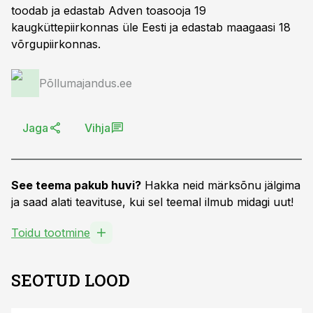
toodab ja edastab Adven toasooja 19
kaugküttepiirkonnas üle Eesti ja edastab maagaasi 18
võrgupiirkonnas.
Põllumajandus.ee
Jaga
Vihja
See teema pakub huvi?
Hakka neid märksõnu jälgima
ja saad alati teavituse, kui sel teemal ilmub midagi uut!
Toidu tootmine
SEOTUD LOOD