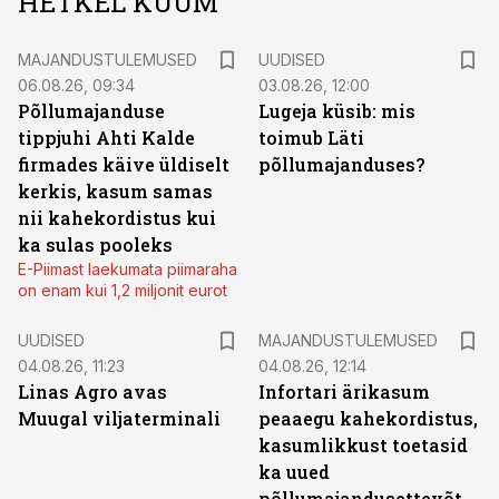
HETKEL KUUM
MAJANDUSTULEMUSED
UUDISED
06.08.26, 09:34
03.08.26, 12:00
Põllumajanduse
Lugeja küsib: mis
tippjuhi Ahti Kalde
toimub Läti
firmades käive üldiselt
põllumajanduses?
kerkis, kasum samas
nii kahekordistus kui
ka sulas pooleks
E-Piimast laekumata piimaraha
on enam kui 1,2 miljonit eurot
UUDISED
MAJANDUSTULEMUSED
04.08.26, 11:23
04.08.26, 12:14
Linas Agro avas
Infortari ärikasum
Muugal viljaterminali
peaaegu kahekordistus,
kasumlikkust toetasid
ka uued
põllumajandusettevõtted