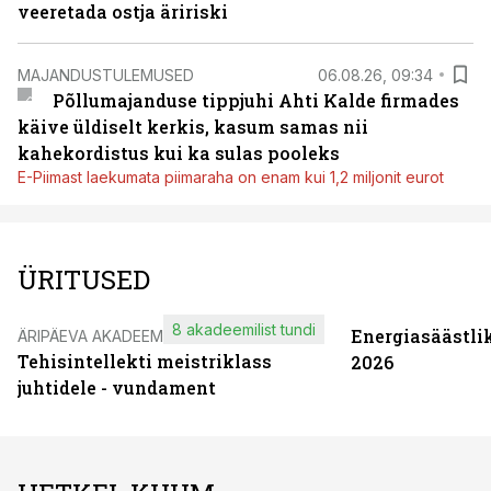
veeretada ostja äririski
MAJANDUSTULEMUSED
06.08.26, 09:34
Põllumajanduse tippjuhi Ahti Kalde firmades
käive üldiselt kerkis, kasum samas nii
kahekordistus kui ka sulas pooleks
E-Piimast laekumata piimaraha on enam kui 1,2 miljonit eurot
ÜRITUSED
8 akadeemilist tundi
Energiasäästli
ÄRIPÄEVA AKADEEMIA
Tehisintellekti meistriklass
2026
juhtidele - vundament