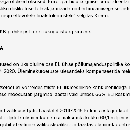
väga olulised otsused: Euroopa Liidu järgmise perioodi eelar
liku diislikütuse tulevik ja maade ümberhindamisega seondu
mõju ettevõtete finatstulemustele“ selgitas Kreen.
KK põhikirjast on nõukogu istung kinnine.
DA
used on üks oluline osa EL ühise põllumajanduspoliitika k
4-2020. Üleminekutoetuste ülesandeks kompenseerida meie
etoetusi võrreldes teiste EL liikmesriikide konkurentidega. 
tase moodustab järgmisel aastal vaid umbes 66% ELi keskmi
ad valitsused jätsid aastatel 2014-2016 kolme aasta jooksul
tootjatele üleminekutoetusi maksmata kokku 69,1 miljoni eu
juhitud eelmine valitsuskoalitsioon taastas üleminekutoet