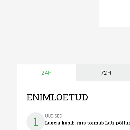
24H
72H
ENIMLOETUD
UUDISED
1
Lugeja küsib: mis toimub Läti põll