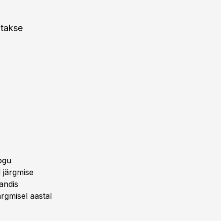
atakse
ogu
d järgmise
andis
rgmisel aastal