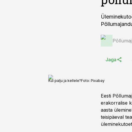
Üleminekuto
Põllumajand
Põlluma
Jaga
Kui palju ja kellele?
Foto:
Pixabay
Eesti Põllum
erakorralise k
aasta ülemine
teisipäeval t
üleminekutoetu