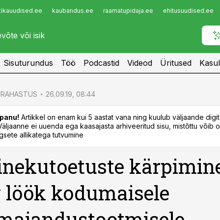
tikauudised.ee
kaubandus.ee
raamatupidaja.ee
ehitusuudised.ee
Infopank
Radar
Sisuturundus
Töö
Podcastid
Videod
Üritused
Kasul
RAHASTUS
26.09.19, 08:44
panu!
Artikkel on enam kui 5 aastat vana ning kuulub väljaande digi
. Väljaanne ei uuenda ega kaasajasta arhiveeritud sisu, mistõttu võib ol
sete allikatega tutvumine
nekutoetuste kärpimin
 löök kodumaisele
majandustootmisele