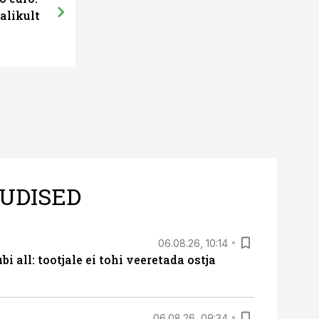
alikult
UDISED
06.08.26, 10:14
i all: tootjale ei tohi veeretada ostja
06.08.26, 09:34