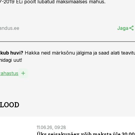
7-2019 ELi poolt lubatud maksimaalses mahus.
andus.ee
Jaga
kub huvi?
Hakka neid märksõnu jälgima ja saad alati teavitu
idagi uut!
ahastus
 LOOD
11.06.26, 09:28
Üks seisakupäev võib maksta üle 30 00