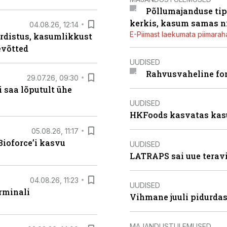
Põllumajanduse tip
kerkis, kasum samas ni
04.08.26, 12:14
E-Piimast laekumata piimaraha
rdistus, kasumlikkust
evõtted
UUDISED
Rahvusvaheline fon
29.07.26, 09:30
 saa lõputult ühe
UUDISED
HKFoods kasvatas kas
05.08.26, 11:17
ioforce’i kasvu
UUDISED
LATRAPS sai uue teravi
04.08.26, 11:23
UUDISED
rminali
Vihmane juuli pidurdas
MAJANDUSTULEMUSED