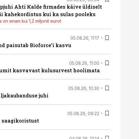
pjuhi Ahti Kalde firmades käive üldiselt
i kahekordistus kui ka sulas pooleks
 on enam kui 1,2 miljonit eurot
05.08.26, 11:17
d paisutab Bioforce’i kasvu
05.08.26, 11:00
umit kasvavast kulusurvest hoolimata
05.08.26, 10:30
ljakaubanduse juhi
05.08.26, 09:22
 saagikoristust
04.08.26, 12:14