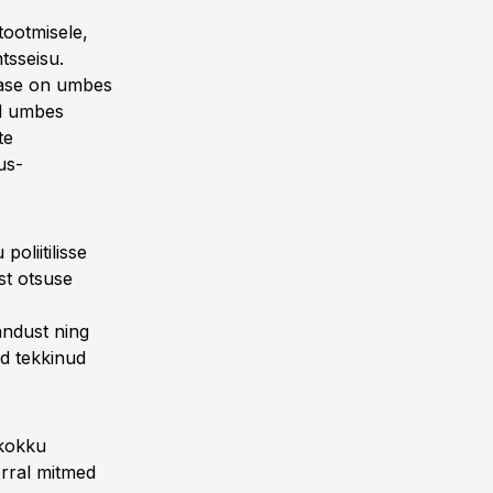
ootmisele,
tsseisu.
tase on umbes
ud umbes
te
us-
oliitilisse
st otsuse
andust ning
id tekkinud
 kokku
rral mitmed