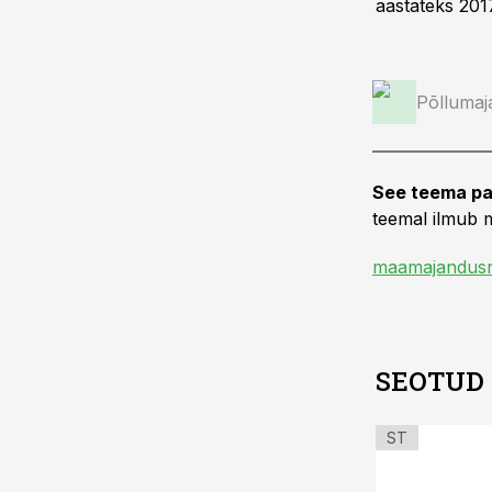
aastateks 201
Põllumaj
See teema pa
teemal ilmub m
maamajandusr
SEOTUD
ST