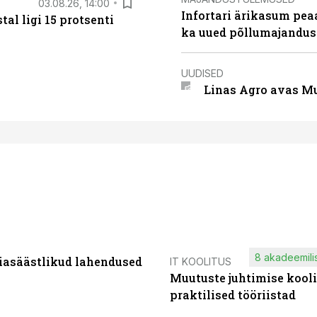
03.08.26, 14:00
Infortari ärikasum pea
al ligi 15 protsenti
ka uued põllumajandus
UUDISED
Linas Agro avas Mu
8 akadeemilis
iasäästlikud lahendused
IT KOOLITUS
Muutuste juhtimise kooli
praktilised tööriistad