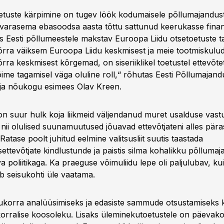
tuste kärpimine on tugev löök kodumaisele põllumajandust
varasema ebasoodsa aasta tõttu sattunud keerukasse finan
s Eesti põllumeestele makstav Euroopa Liidu otsetoetuste 
rra väiksem Euroopa Liidu keskmisest ja meie tootmiskul
ra keskmisest kõrgemad, on siseriiklikel toetustel ettevõte
ime tagamisel väga oluline roll,“ rõhutas Eesti Põllumajand
a nõukogu esimees Olav Kreen.
n suur hulk koja liikmeid väljendanud muret usalduse vastu p
nii olulised suunamuutused jõuavad ettevõtjateni alles pära
 Ratase poolt juhitud eelmine valitsusliit suutis taastada
ttevõtjate kindlustunde ja paistis silma kohalikku põllumaj
 poliitikaga. Ka praeguse võimuliidu lepe oli paljulubav, ku
b seisukohti üle vaatama.
lukorra analüüsimiseks ja edasiste sammude otsustamiseks
rralise koosoleku. Lisaks üleminekutoetustele on päevako