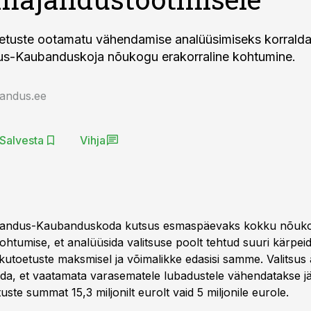
etuste ootamatu vähendamise analüüsimiseks korrald
us-Kaubanduskoja nõukogu erakorraline kohtumine.
jandus.ee
Salvesta
Vihja
ajandus-Kaubanduskoda kutsus esmaspäevaks kokku nõuk
ohtumise, et analüüsida valitsuse poolt tehtud suuri kärpei
kutoetuste maksmisel ja võimalikke edasisi samme. Valitsus 
eada, et vaatamata varasematele lubadustele vähendatakse jä
ste summat 15,3 miljonilt eurolt vaid 5 miljonile eurole.