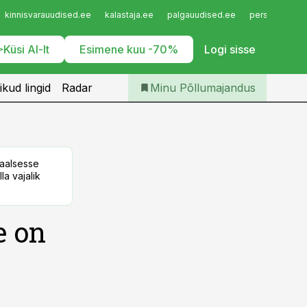
Iseteenindus
kinnisvarauudised.ee
kalastaja.ee
palgauudised.ee
personaliuudi
Telli Põllumajandus
Küsi AI-lt
Esimene kuu -70%
Logi sisse
ikud lingid
Radar
Minu Põllumajandus
taalsesse
la vajalik
e on