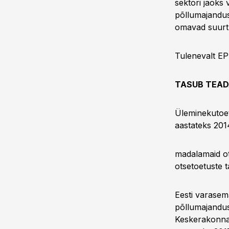
sektori jaoks 
põllumajandus
omavad suurt 
Tulenevalt EP
TASUB TEA
Üleminekutoet
aastateks 201
madalamaid ots
otsetoetuste 
Eesti varasem
põllumajandus
Keskerakonna 