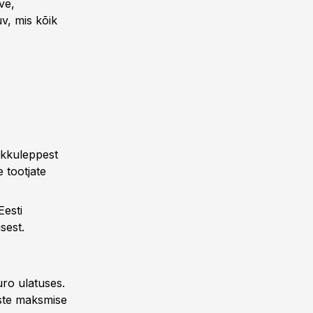
ve,
v, mis kõik
okkuleppest
 tootjate
Eesti
sest.
ro ulatuses.
uste maksmise