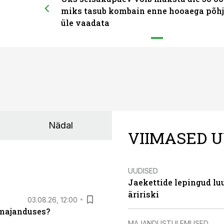
miks tasub kombain enne hooaega põhj
üle vaadata
Nädal
VIIMASED U
UUDISED
Jaekettide lepingud luub
äririski
03.08.26, 12:00
umajanduses?
MAJANDUSTULEMUSED