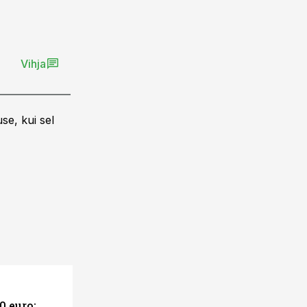
Vihja
se, kui sel
0 euro: