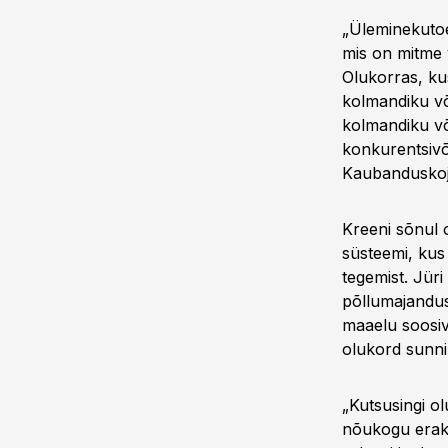
„Üleminekutoe
mis on mitme 
Olukorras, ku
kolmandiku võ
kolmandiku võr
konkurentsivõ
Kaubanduskoj
Kreeni sõnul o
süsteemi, kus 
tegemist. Jüri
põllumajanduse
maaelu soosiva
olukord sunni
„Kutsusingi o
nõukogu erako