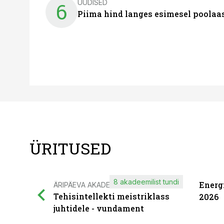
UUDISED
6
Piima hind langes esimesel poolaast
ÜRITUSED
8 akadeemilist tundi
Energ
ÄRIPÄEVA AKADEEMIA
Tehisintellekti meistriklass
2026
juhtidele - vundament