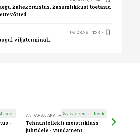
aegu kahekordistus, kasumlikkust toetasid
ettevõtted
04.08.26, 11:23
ugal viljaterminali
t tundi
8 akadeemilist tundi
ÄRIPÄEVA AKADEEMIA
IT KOOLIT
tus -
Tehisintellekti meistriklass
Muutuste
juhtidele - vundament
praktilis