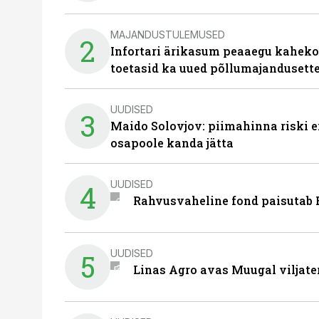
MAJANDUSTULEMUSED
2
Infortari ärikasum peaaegu kaheko
toetasid ka uued põllumajandusett
UUDISED
3
Maido Solovjov: piimahinna riski ei
osapoole kanda jätta
UUDISED
4
Rahvusvaheline fond paisutab B
UUDISED
5
Linas Agro avas Muugal viljate