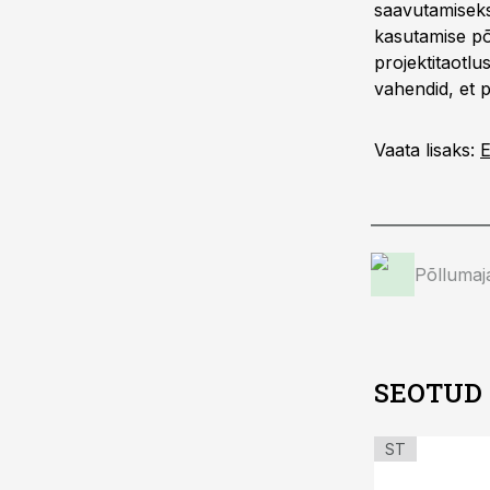
saavutamiseks
kasutamise põ
projektitaotlu
vahendid, et p
Vaata lisaks:
E
Põllumaj
SEOTUD
ST