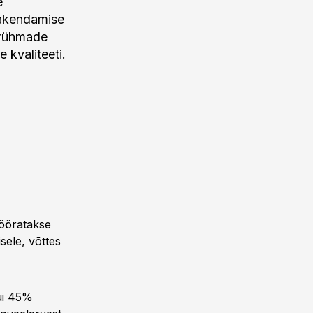
e
rakendamise
srühmade
 kvaliteeti.
ööratakse
ele, võttes
kui 45%