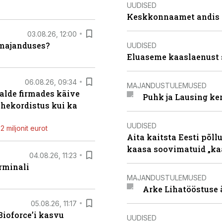
UUDISED
Keskkonnaamet andis J
03.08.26, 12:00
umajanduses?
UUDISED
Eluaseme kaaslaenust 
06.08.26, 09:34
MAJANDUSTULEMUSED
alde firmades käive
Puhk ja Lausing ke
ahekordistus kui ka
UUDISED
 miljonit eurot
Aita kaitsta Eesti põllu
kaasa soovimatuid „kaa
04.08.26, 11:23
rminali
MAJANDUSTULEMUSED
Arke Lihatööstuse 
05.08.26, 11:17
ioforce’i kasvu
UUDISED