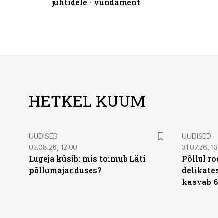
juhtidele - vundament
HETKEL KUUM
UUDISED
UUDISED
03.08.26, 12:00
31.07.26, 13
Lugeja küsib: mis toimub Läti
Põllul r
põllumajanduses?
delikates
kasvab 6