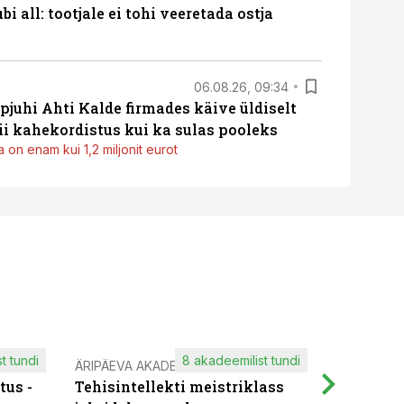
i all: tootjale ei tohi veeretada ostja
06.08.26, 09:34
pjuhi Ahti Kalde firmades käive üldiselt
i kahekordistus kui ka sulas pooleks
 on enam kui 1,2 miljonit eurot
t tundi
8 akadeemilist tundi
ÄRIPÄEVA AKADEEMIA
IT KOOLIT
tus -
Tehisintellekti meistriklass
Muutuste