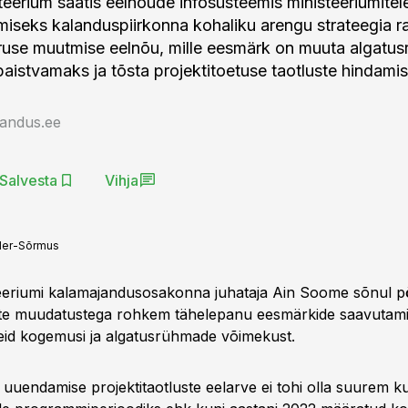
eerium saatis eelnõude infosüsteemis ministeeriumitel
iseks kalanduspiirkonna kohaliku arengu strateegia 
ruse muutmise eelnõu, mille eesmärk on muuta algatu
aistvamaks ja tõsta projektitoetuse taotluste hindamise
jandus.ee
Salvesta
Vihja
der-Sõrmus
eeriumi kalamajandusosakonna juhataja Ain Soome sõnul p
ste muudatustega rohkem tähelepanu eesmärkide saavutamis
eid kogemusi ja algatusrühmade võimekust.
uuendamise projektitaotluste eelarve ei tohi olla suurem 