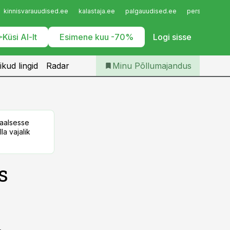
Iseteenindus
kinnisvarauudised.ee
kalastaja.ee
palgauudised.ee
personaliuudi
Telli Põllumajandus
Küsi AI-lt
Esimene kuu -70%
Logi sisse
ikud lingid
Radar
Minu Põllumajandus
taalsesse
la vajalik
s