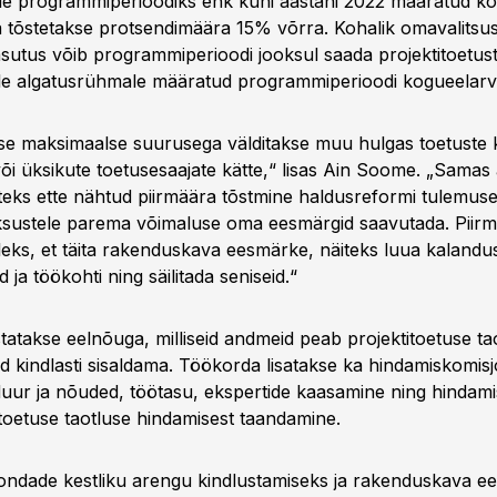
e programmiperioodiks ehk kuni aastani 2022 määratud ko
tõstetakse protsendimäära 15% võrra. Kohalik omavalitsus
asutus võib programmiperioodi jooksul saada projektitoetus
le algatusrühmale määratud programmiperioodi kogueelarv
use maksimaalse suurusega välditakse muu hulgas toetuste
 või üksikute toetusesaajate kätte,“ lisas Ain Soome. „Sama
steks ette nähtud piirmäära tõstmine haldusreformi tulemuse
ksustele parema võimaluse oma eesmärgid saavutada. Piir
lleks, et täita rakenduskava eesmärke, näiteks luua kalandu
d ja töökohti ning säilitada seniseid.“
tatakse eelnõuga, milliseid andmeid peab projektitoetuse ta
d kindlasti sisaldama. Töökorda lisatakse ka hindamiskomisjo
duur ja nõuded, töötasu, ekspertide kaasamine ning hindami
itoetuse taotluse hindamisest taandamine.
ondade kestliku arengu kindlustamiseks ja rakenduskava e