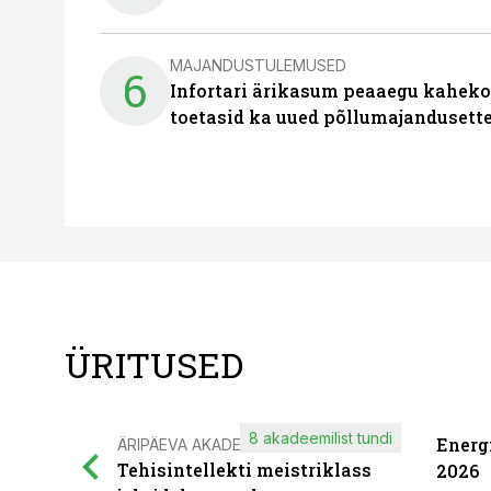
MAJANDUSTULEMUSED
6
Infortari ärikasum peaaegu kaheko
toetasid ka uued põllumajandusett
ÜRITUSED
8 akadeemilist tundi
Energ
ÄRIPÄEVA AKADEEMIA
Tehisintellekti meistriklass
2026