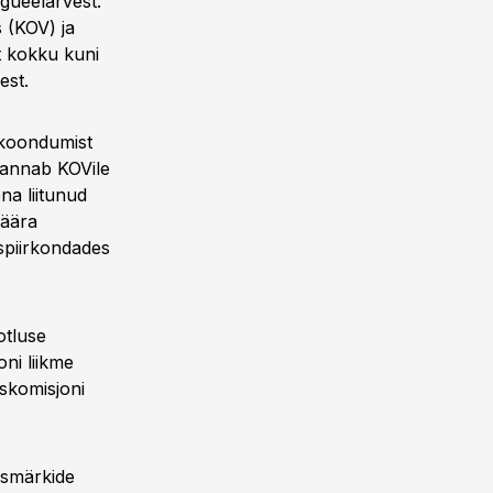
gueelarvest.
 (KOV) ja
t kokku kuni
est.
 koondumist
s annab KOVile
na liitunud
määra
spiirkondades
otluse
ni liikme
skomisjoni
esmärkide