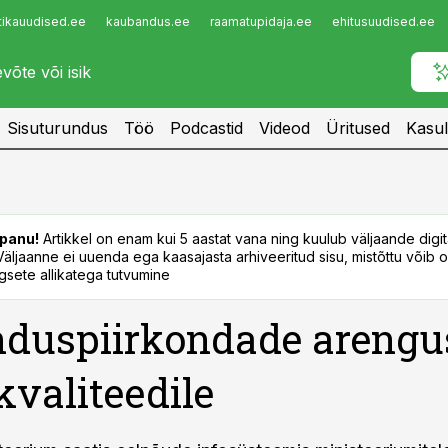
tikauudised.ee
kaubandus.ee
raamatupidaja.ee
ehitusuudised.ee
Infopank
Radar
Sisuturundus
Töö
Podcastid
Videod
Üritused
Kasul
panu!
Artikkel on enam kui 5 aastat vana ning kuulub väljaande digi
. Väljaanne ei uuenda ega kaasajasta arhiveeritud sisu, mistõttu võib ol
sete allikatega tutvumine
duspiirkondade arengu
kvaliteedile