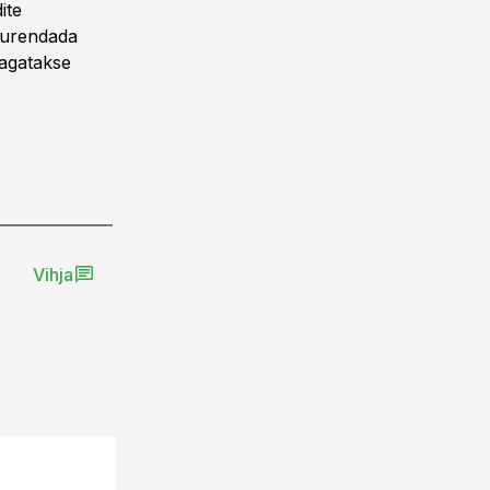
ite
uurendada
tagatakse
Vihja