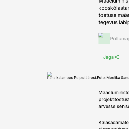
Maaeluminist
kooskõlastam
toetuse mää
tegevus läbip
Põlluma
Jaga
Päris kalamees Peipsi äärest.
Foto:
Meelika San
Maaeluminist
projektitoetu
arvesse senis
Kalasadamate 