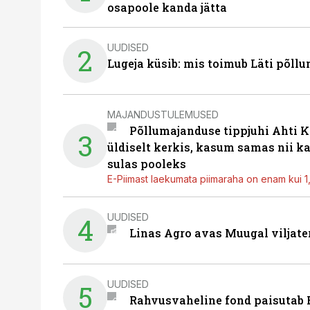
osapoole kanda jätta
UUDISED
2
Lugeja küsib: mis toimub Läti põll
MAJANDUSTULEMUSED
Põllumajanduse tippjuhi Ahti K
3
üldiselt kerkis, kasum samas nii k
sulas pooleks
E-Piimast laekumata piimaraha on enam kui 1,2
UUDISED
4
Linas Agro avas Muugal viljate
UUDISED
5
Rahvusvaheline fond paisutab B