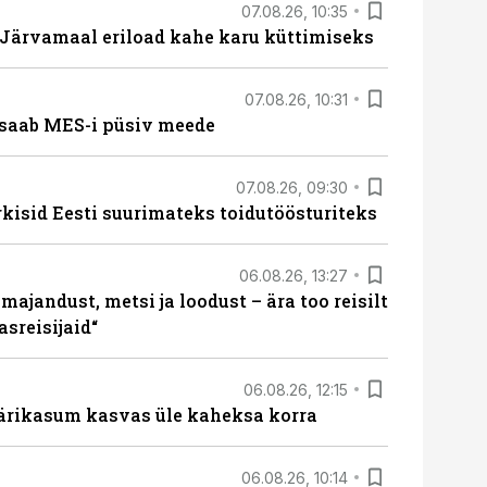
07.08.26, 10:35
ärvamaal eriload kahe karu küttimiseks
07.08.26, 10:31
saab MES-i püsiv meede
07.08.26, 09:30
rkisid Eesti suurimateks toidutöösturiteks
06.08.26, 13:27
majandust, metsi ja loodust – ära too reisilt
sreisijaid“
06.08.26, 12:15
ärikasum kasvas üle kaheksa korra
06.08.26, 10:14