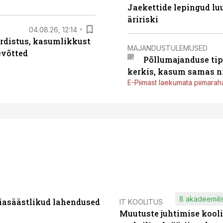
Jaekettide lepingud luub
äririski
04.08.26, 12:14
rdistus, kasumlikkust
MAJANDUSTULEMUSED
evõtted
Põllumajanduse tip
kerkis, kasum samas ni
E-Piimast laekumata piimaraha
8 akadeemilis
iasäästlikud lahendused
IT KOOLITUS
Muutuste juhtimise kooli