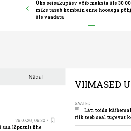
Üks seisakupäev võib maksta üle 30 00
miks tasub kombain enne hooaega põhj
üle vaadata
Nädal
VIIMASED U
SAATED
Läti toidu käibema
riik teeb seal tugevat k
29.07.26, 09:30
 saa lõputult ühe