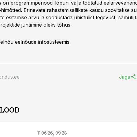
 on programmperioodi lõpuni välja töötatud eelarvevahend
himõtted. Erinevate rahastamisallikate kaudu soovitakse s
ste esitamise arvu ja soodustada ühistulist tegevust, samuti 
rojektide juhtimine oleks tõhus.
elnõu eelnõude infosüsteemis
andus.ee
Jaga
 LOOD
11.06.26, 09:28