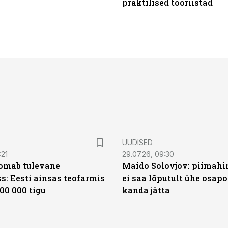
praktilised tööriistad
UUDISED
:21
29.07.26, 09:30
oomab tulevane
Maido Solovjov: piimahi
s: Eesti ainsas teofarmis
ei saa lõputult ühe osapo
00 000 tigu
kanda jätta