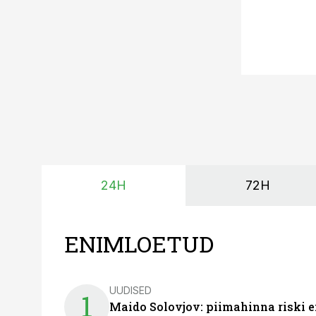
24H
72H
ENIMLOETUD
UUDISED
1
Maido Solovjov: piimahinna riski ei