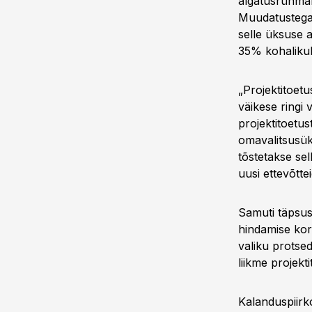
algatusrühmal
Muudatustega 
selle üksuse 
35% kohaliku
„Projektitoet
väikese ringi
projektitoetu
omavalitsusü
tõstetakse se
uusi ettevõttei
Samuti täpsus
hindamise kor
valiku protse
liikme projekt
Kalanduspiirk