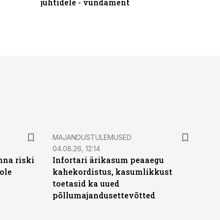
juhtidele - vundament
praktilis
MAJANDUSTULEMUSED
04.08.26, 12:14
nna riski
Infortari ärikasum peaaegu
ole
kahekordistus, kasumlikkust
toetasid ka uued
põllumajandusettevõtted