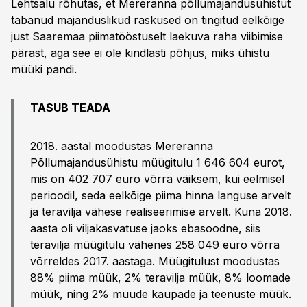
Lehtsalu rõhutas, et Mereranna põllumajandusühistut
tabanud majanduslikud raskused on tingitud eelkõige
just Saaremaa piimatööstuselt laekuva raha viibimise
pärast, aga see ei ole kindlasti põhjus, miks ühistu
müüki pandi.
TASUB TEADA
2018. aastal moodustas Mereranna
Põllumajandusühistu müügitulu 1 646 604 eurot,
mis on 402 707 euro võrra väiksem, kui eelmisel
perioodil, seda eelkõige piima hinna languse arvelt
ja teravilja vähese realiseerimise arvelt. Kuna 2018.
aasta oli viljakasvatuse jaoks ebasoodne, siis
teravilja müügitulu vähenes 258 049 euro võrra
võrreldes 2017. aastaga. Müügitulust moodustas
88% piima müük, 2% teravilja müük, 8% loomade
müük, ning 2% muude kaupade ja teenuste müük.