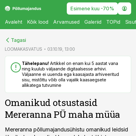
Esimene kuu -70%
Avaleht
Kõik lood
Arvamused
Galeriid
TOPid
Sisu
cebook
cebook
Tagasi
Twitter)
Twitter)
LOOMAKASVATUS
03.10.19, 13:00
kedIn
kedIn
Tähelepanu!
Artikkel on enam kui 5 aastat vana
ning kuulub väljaande digitaalsesse arhiivi.
ail
ail
Väljaanne ei uuenda ega kaasajasta arhiveeritud
sisu, mistõttu võib olla vajalik kaasaegsete
k
k
allikatega tutvumine
Omanikud otsustasid
Mereranna PÜ maha müüa
Mereranna põllumajandusühistu omanikud leidsid