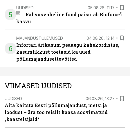
UUDISED
05.08.26, 11:17
5
Rahvusvaheline fond paisutab Bioforce’i
kasvu
MAJANDUSTULEMUSED
04.08.26, 12:14
Infortari ärikasum peaaegu kahekordistus,
6
kasumlikkust toetasid ka uued
põllumajandusettevõtted
VIIMASED UUDISED
UUDISED
06.08.26, 13:27
Aita kaitsta Eesti põllumajandust, metsi ja
loodust – ära too reisilt kaasa soovimatuid
„kaasreisijaid“