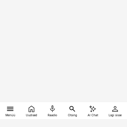
Menüü
Uudised
Raadio
Otsing
AI Chat
Logi sisse