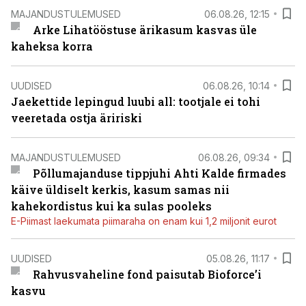
MAJANDUSTULEMUSED
06.08.26, 12:15
Arke Lihatööstuse ärikasum kasvas üle
kaheksa korra
UUDISED
06.08.26, 10:14
Jaekettide lepingud luubi all: tootjale ei tohi
veeretada ostja äririski
MAJANDUSTULEMUSED
06.08.26, 09:34
Põllumajanduse tippjuhi Ahti Kalde firmades
käive üldiselt kerkis, kasum samas nii
kahekordistus kui ka sulas pooleks
E-Piimast laekumata piimaraha on enam kui 1,2 miljonit eurot
UUDISED
05.08.26, 11:17
Rahvusvaheline fond paisutab Bioforce’i
kasvu