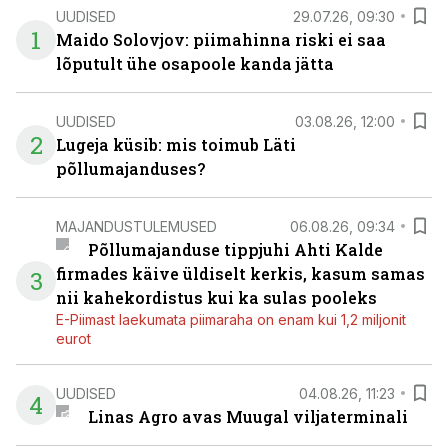
UUDISED
29.07.26, 09:30
1
Maido Solovjov: piimahinna riski ei saa
lõputult ühe osapoole kanda jätta
UUDISED
03.08.26, 12:00
2
Lugeja küsib: mis toimub Läti
põllumajanduses?
MAJANDUSTULEMUSED
06.08.26, 09:34
Põllumajanduse tippjuhi Ahti Kalde
firmades käive üldiselt kerkis, kasum samas
3
nii kahekordistus kui ka sulas pooleks
E-Piimast laekumata piimaraha on enam kui 1,2 miljonit
eurot
UUDISED
04.08.26, 11:23
4
Linas Agro avas Muugal viljaterminali