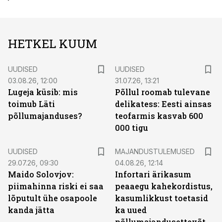
HETKEL KUUM
UUDISED
UUDISED
03.08.26, 12:00
31.07.26, 13:21
Lugeja küsib: mis
Põllul roomab tulevane
toimub Läti
delikatess: Eesti ainsas
põllumajanduses?
teofarmis kasvab 600
000 tigu
UUDISED
MAJANDUSTULEMUSED
29.07.26, 09:30
04.08.26, 12:14
Maido Solovjov:
Infortari ärikasum
piimahinna riski ei saa
peaaegu kahekordistus,
lõputult ühe osapoole
kasumlikkust toetasid
kanda jätta
ka uued
põllumajandusettevõtted