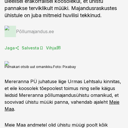
üleeilsel erakorralisel koosolekul, et ühistu
pannakse terviklikult müüki. Majandusraskustes
ühistule on juba mitmeid huvilisi tekkinud.
Põllumajandus.ee
Jaga
Salvesta
Vihja
Piimakari otsib uut omanikku.
Foto:
Pixabay
Mereranna PÜ juhatuse liige Urmas Lehtsalu kinnitas,
et eile koosolek tõepoolest toimus ning selle käigus
leidsid Mereranna põllumajandusühistu omanikud, et
soovivad ühistu müüki panna, vahendab ajaleht
Meie
Maa
.
Meie Maa andmetel olid ühistu müügi poolt kõik