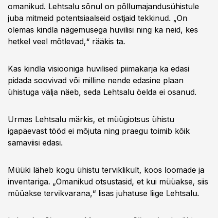
omanikud. Lehtsalu sõnul on põllumajandusühistule
juba mitmeid potentsiaalseid ostjaid tekkinud. „On
olemas kindla nägemusega huvilisi ning ka neid, kes
hetkel veel mõtlevad,“ rääkis ta.
Kas kindla visiooniga huvilised piimakarja ka edasi
pidada soovivad või milline nende edasine plaan
ühistuga välja näeb, seda Lehtsalu öelda ei osanud.
Urmas Lehtsalu märkis, et müügiotsus ühistu
igapäevast tööd ei mõjuta ning praegu toimib kõik
samaviisi edasi.
Müüki läheb kogu ühistu terviklikult, koos loomade ja
inventariga. „Omanikud otsustasid, et kui müüakse, siis
müüakse tervikvarana,“ lisas juhatuse liige Lehtsalu.