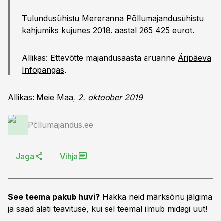
Tulundusühistu Mereranna Põllumajandusühistu
kahjumiks kujunes 2018. aastal 265 425 eurot.
Allikas: Ettevõtte majandusaasta aruanne
Äripäeva
Infopangas
.
Allikas:
Meie Maa
, 2. oktoober 2019
Põllumajandus.ee
Jaga
Vihja
See teema pakub huvi?
Hakka neid märksõnu jälgima
ja saad alati teavituse, kui sel teemal ilmub midagi uut!