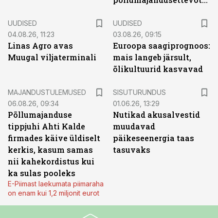
UUDISED
UUDISED
04.08.26, 11:23
03.08.26, 09:15
Linas Agro avas
Euroopa saagiprognoos:
Muugal viljaterminali
mais langeb järsult,
õlikultuurid kasvavad
ST
MAJANDUSTULEMUSED
SISUTURUNDUS
06.08.26, 09:34
01.06.26, 13:29
Põllumajanduse
Nutikad akusalvestid
tippjuhi Ahti Kalde
muudavad
firmades käive üldiselt
päikeseenergia taas
kerkis, kasum samas
tasuvaks
nii kahekordistus kui
ka sulas pooleks
E-Piimast laekumata piimaraha
on enam kui 1,2 miljonit eurot