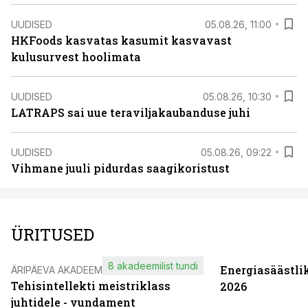
UUDISED
05.08.26, 11:00
HKFoods kasvatas kasumit kasvavast
kulusurvest hoolimata
UUDISED
05.08.26, 10:30
LATRAPS sai uue teraviljakaubanduse juhi
UUDISED
05.08.26, 09:22
Vihmane juuli pidurdas saagikoristust
ÜRITUSED
8 akadeemilist tundi
Energiasäästli
ÄRIPÄEVA AKADEEMIA
Tehisintellekti meistriklass
2026
juhtidele - vundament