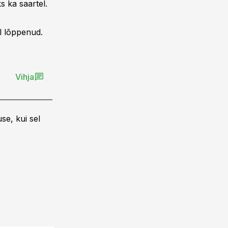
 ka saartel.
el lõppenud.
Vihja
se, kui sel