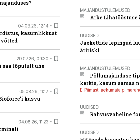
umajanduses?
MAJANDUSTULEMUSED
Arke Lihatööstuse 
04.08.26, 12:14
rdistus, kasumlikkust
UUDISED
evõtted
Jaekettide lepingud luub
äririski
29.07.26, 09:30
 saa lõputult ühe
MAJANDUSTULEMUSED
Põllumajanduse tip
kerkis, kasum samas ni
E-Piimast laekumata piimaraha
05.08.26, 11:17
ioforce’i kasvu
UUDISED
Rahvusvaheline fon
04.08.26, 11:23
rminali
UUDISED
HKFoods kasvatas kas