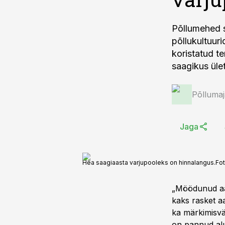
Põllumehed s
põllukultuur
koristatud te
saagikus ület
Põlluma
Jaga
Hea saagiaasta varjupooleks on hinnalangus.
Fo
„Möödunud aas
kaks rasket a
ka märkimisvää
on pannud alu