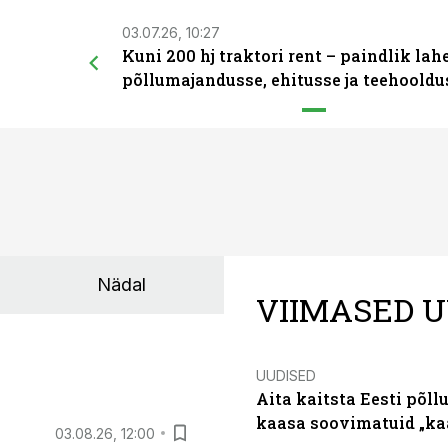
03.07.26, 10:27
Kuni 200 hj traktori rent – paindlik la
põllumajandusse, ehitusse ja teehooldu
Nädal
VIIMASED U
UUDISED
Aita kaitsta Eesti põllu
kaasa soovimatuid „kaa
03.08.26, 12:00