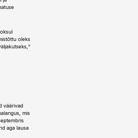
hatuse
ooksul
istõttu oleks
äljakutseks,“
d väärivad
nnalangus, mis
-septembris
nd aga lausa