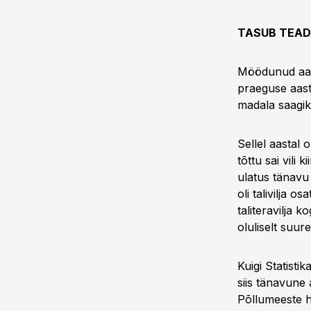
TASUB TEA
Möödunud aast
praeguse aast
madala saagiku
Sellel aastal 
tõttu sai vili 
ulatus tänavu
oli talivilja 
taliteravilja 
oluliselt suur
Kuigi Statist
siis tänavune 
Põllumeeste h