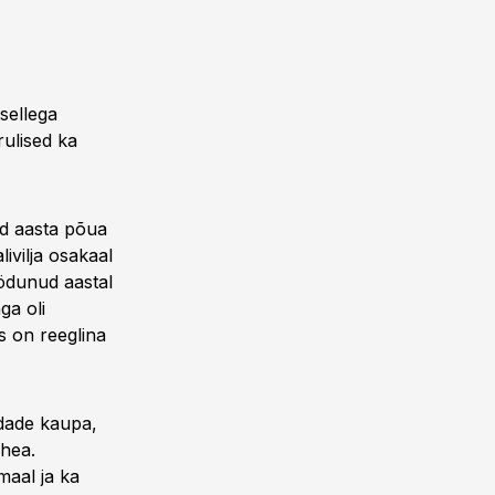
sellega
rulised ka
ud aasta põua
alivilja osakaal
öödunud aastal
ga oli
s on reeglina
ndade kaupa,
 hea.
maal ja ka