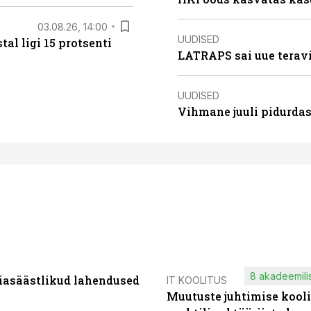
03.08.26, 14:00
UUDISED
al ligi 15 protsenti
LATRAPS sai uue teravi
UUDISED
Vihmane juuli pidurdas
8 akadeemilis
iasäästlikud lahendused
IT KOOLITUS
Muutuste juhtimise kooli