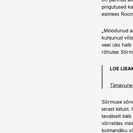
pingutused ka
esimees Room
„Möödunud aast
kuhjunud võla
veel üks halb
rõhutas Sõrm
LOE LISA
Tänavune v
Sõrmuse sõnul
siirast kiitus
tavaliselt kä
võrreldes mö
kolmandiku võ