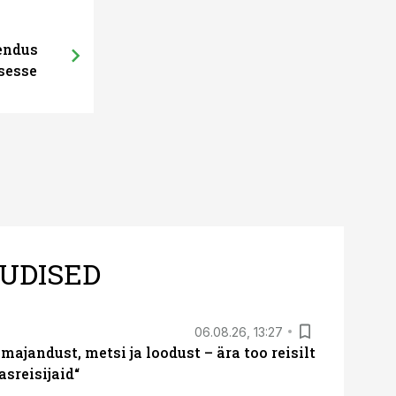
hendus
sesse
UDISED
06.08.26, 13:27
majandust, metsi ja loodust – ära too reisilt
sreisijaid“