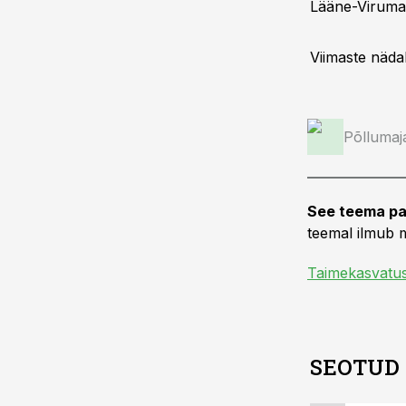
Lääne-Virumaa
Viimaste nädal
Põllumaj
See teema pa
teemal ilmub m
Taimekasvatu
SEOTUD