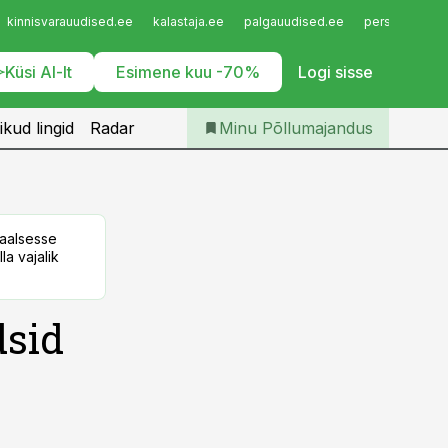
Iseteenindus
kinnisvarauudised.ee
kalastaja.ee
palgauudised.ee
personaliuudi
Telli Põllumajandus
Küsi AI-lt
Esimene kuu -70%
Logi sisse
ikud lingid
Radar
Minu Põllumajandus
taalsesse
la vajalik
dsid