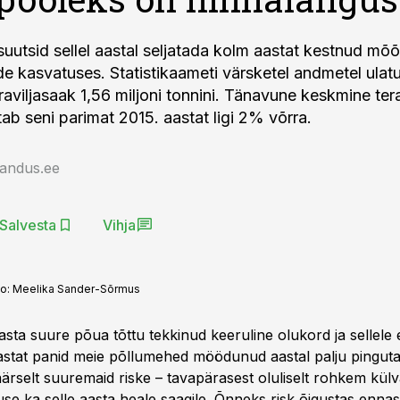
uutsid sellel aastal seljatada kolm aastat kestnud mõ
ide kasvatuses. Statistikaameti värsketel andmetel ulat
raviljasaak 1,56 miljoni tonnini. Tänavune keskmine tera
ab seni parimat 2015. aastat ligi 2% võrra.
jandus.ee
Salvesta
Vihja
to:
Meelika Sander-Sõrmus
ta suure põua tõttu tekkinud keeruline olukord ja sellele
astat panid meie põllumehed möödunud aastal palju pingut
rselt suuremaid riske – tavapärasest oluliselt rohkem külvati
se ka selle aasta heale saagile. Õnneks risk õigustas ennast