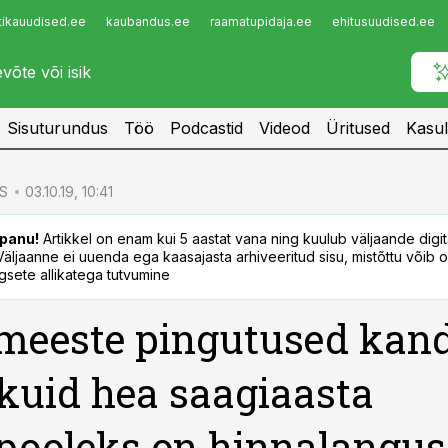
tikauudised.ee
kaubandus.ee
raamatupidaja.ee
ehitusuudised.ee
Infopank
Radar
Sisuturundus
Töö
Podcastid
Videod
Üritused
Kasul
S
03.10.19, 10:41
panu!
Artikkel on enam kui 5 aastat vana ning kuulub väljaande digi
. Väljaanne ei uuenda ega kaasajasta arhiveeritud sisu, mistõttu võib ol
sete allikatega tutvumine
meeste pingutused kan
, kuid hea saagiaasta
pooleks on hinnalangus