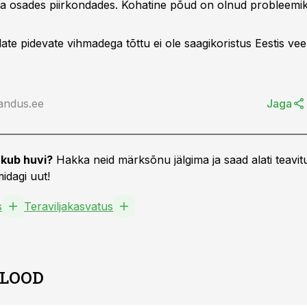
 osades piirkondades. Kohatine põud on olnud probleemiks
ate pidevate vihmadega tõttu ei ole saagikoristus Eestis ve
andus.ee
Jaga
kub huvi?
Hakka neid märksõnu jälgima ja saad alati teavitu
idagi uut!
s
Teraviljakasvatus
 LOOD