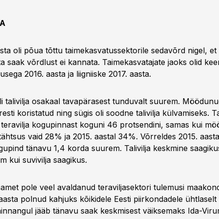
DA
a oli põua tõttu taimekasvatussektorile sedavõrd nigel, et 
a saak võrdlust ei kannata. Taimekasvatajate jaoks olid kee
sega 2016. aasta ja liigniiske 2017. aasta.
oli talivilja osakaal tavapärasest tunduvalt suurem. Möödun
kiiresti koristatud ning sügis oli soodne talivilja külvamiseks. T
 teravilja kogupinnast koguni 46 protsendini, samas kui m
osatähtsus vaid 28% ja 2015. aastal 34%. Võrreldes 2015. aasta
kogupind tänavu 1,4 korda suurem. Talivilja keskmine saagiku
em kui suvivilja saagikus.
ikaamet pole veel avaldanud teraviljasektori tulemusi maako
aasta polnud kahjuks kõikidele Eesti piirkondadele ühtlaselt
innangul jääb tänavu saak keskmisest väiksemaks Ida-Viru