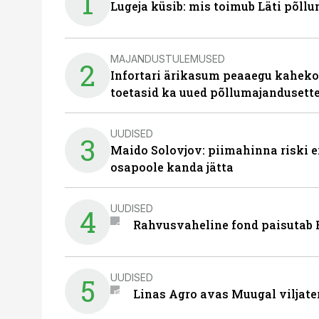
1
Lugeja küsib: mis toimub Läti põll
MAJANDUSTULEMUSED
2
Infortari ärikasum peaaegu kaheko
toetasid ka uued põllumajandusett
UUDISED
3
Maido Solovjov: piimahinna riski ei
osapoole kanda jätta
UUDISED
4
Rahvusvaheline fond paisutab B
UUDISED
5
Linas Agro avas Muugal viljate