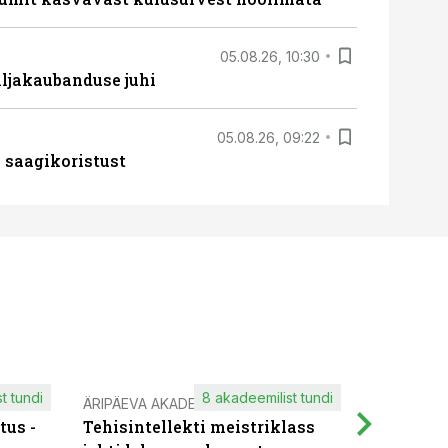
05.08.26, 10:30
ljakaubanduse juhi
05.08.26, 09:22
 saagikoristust
t tundi
8 akadeemilist tundi
ÄRIPÄEVA AKADEEMIA
IT KOOLIT
tus -
Tehisintellekti meistriklass
Muutuste