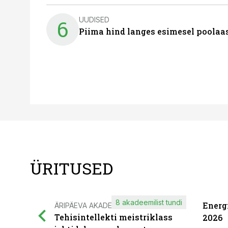
UUDISED
6
Piima hind langes esimesel poolaast
ÜRITUSED
8 akadeemilist tundi
Energ
ÄRIPÄEVA AKADEEMIA
Tehisintellekti meistriklass
2026