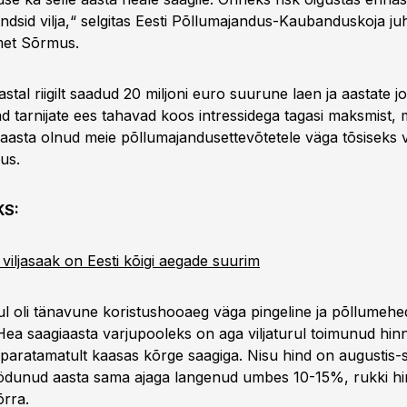
ndsid vilja,“ selgitas Eesti Põllumajandus-Kaubanduskoja ju
et Sõrmus.
al riigilt saadud 20 miljoni euro suurune laen ja aastate j
d tarnijate ees tahavad koos intressidega tagasi maksmist, m
 aasta olnud meie põllumajandusettevõtetele väga tõsiseks v
us.
KS:
iljasaak on Eesti kõigi aegade suurim
 oli tänavune koristushooaeg väga pingeline ja põllumehe
t. Hea saagiaasta varjupooleks on aga viljaturul toimunud hi
ib paratamatult kaasas kõrge saagiga. Nisu hind on augustis
ödunud aasta sama ajaga langenud umbes 10-15%, rukki hi
rra.