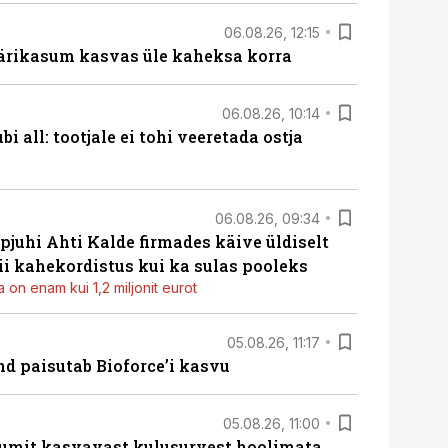
06.08.26, 12:15
ärikasum kasvas üle kaheksa korra
06.08.26, 10:14
i all: tootjale ei tohi veeretada ostja
06.08.26, 09:34
pjuhi Ahti Kalde firmades käive üldiselt
i kahekordistus kui ka sulas pooleks
 on enam kui 1,2 miljonit eurot
05.08.26, 11:17
d paisutab Bioforce’i kasvu
05.08.26, 11:00
umit kasvavast kulusurvest hoolimata