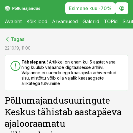
Esimene kuu -70%
Avaleht
Kõik lood
Arvamused
Galeriid
TOPid
Sisu
cebook
cebook
Tagasi
Twitter)
Twitter)
22.10.19, 11:00
kedIn
kedIn
Tähelepanu!
Artikkel on enam kui 5 aastat vana
ning kuulub väljaande digitaalsesse arhiivi.
ail
ail
Väljaanne ei uuenda ega kaasajasta arhiveeritud
sisu, mistõttu võib olla vajalik kaasaegsete
k
k
allikatega tutvumine
Põllumajandusuuringute
Keskus tähistab aastapäeva
ajalooraamatu