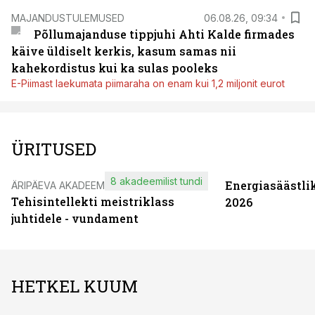
MAJANDUSTULEMUSED
06.08.26, 09:34
Põllumajanduse tippjuhi Ahti Kalde firmades
käive üldiselt kerkis, kasum samas nii
kahekordistus kui ka sulas pooleks
E-Piimast laekumata piimaraha on enam kui 1,2 miljonit eurot
ÜRITUSED
8 akadeemilist tundi
Energiasäästli
ÄRIPÄEVA AKADEEMIA
Tehisintellekti meistriklass
2026
juhtidele - vundament
HETKEL KUUM