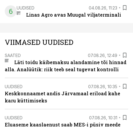
UUDISED
04.08.26, 11:23
6
Linas Agro avas Muugal viljaterminali
VIIMASED UUDISED
SAATED
07.08.26, 12:49
Läti toidu käibemaksu alandamine tõi hinnad
alla. Analüütik: riik teeb seal tugevat kontrolli
UUDISED
07.08.26, 10:35
Keskkonnaamet andis Järvamaal eriload kahe
karu küttimiseks
UUDISED
07.08.26, 10:31
Eluaseme kaaslaenust saab MES-i püsiv meede