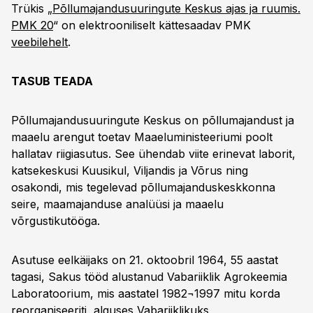
Trükis „
Põllumajandusuuringute Keskus ajas ja ruumis.
PMK 20
“ on elektrooniliselt kättesaadav PMK
veebilehelt
.
TASUB TEADA
Põllumajandusuuringute Keskus on põllumajandust ja
maaelu arengut toetav Maaeluministeeriumi poolt
hallatav riigiasutus. See ühendab viite erinevat laborit,
katsekeskusi Kuusikul, Viljandis ja Võrus ning
osakondi, mis tegelevad põllumajanduskeskkonna
seire, maamajanduse analüüsi ja maaelu
võrgustikutööga.
Asutuse eelkäijaks on 21. oktoobril 1964, 55 aastat
tagasi, Sakus tööd alustanud Vabariiklik Agrokeemia
Laboratoorium, mis aastatel 1982¬1997 mitu korda
reorganiseeriti, alguses Vabariiklikuks