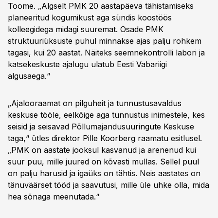
Toome. „Algselt PMK 20 aastapäeva tähistamiseks
planeeritud kogumikust aga sündis koostöös
kolleegidega midagi suuremat. Osade PMK
struktuuriüksuste puhul minnakse ajas palju rohkem
tagasi, kui 20 aastat. Näiteks seemnekontrolli labori ja
katsekeskuste ajalugu ulatub Eesti Vabariigi
algusaega.“
„Ajalooraamat on pilguheit ja tunnustusavaldus
keskuse tööle, eelkõige aga tunnustus inimestele, kes
seisid ja seisavad Põllumajandusuuringute Keskuse
taga,“ ütles direktor Pille Koorberg raamatu esitlusel.
„PMK on aastate jooksul kasvanud ja arenenud kui
suur puu, mille juured on kõvasti mullas. Sellel puul
on palju harusid ja igaüks on tähtis. Neis aastates on
tänuväärset tööd ja saavutusi, mille üle uhke olla, mida
hea sõnaga meenutada.“