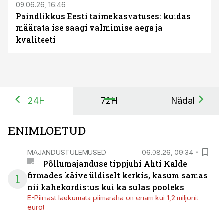
09.06.26, 16:46
Paindlikkus Eesti taimekasvatuses: kuidas
määrata ise saagi valmimise aega ja
kvaliteeti
24H
72H
Nädal
ENIMLOETUD
MAJANDUSTULEMUSED
06.08.26, 09:34
Põllumajanduse tippjuhi Ahti Kalde
firmades käive üldiselt kerkis, kasum samas
1
nii kahekordistus kui ka sulas pooleks
E-Piimast laekumata piimaraha on enam kui 1,2 miljonit
eurot