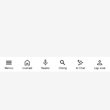
Menüü
Uudised
Raadio
Otsing
AI Chat
Logi sisse
Vana-Lõuna 39/1, 19094 Tallinn
(+372) 667 0111
pollumajandus@pollumajandus.ee