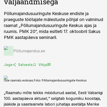
väljaandmisega
Põllumajandusuuringute Keskuse endiste ja
praeguste töötajate mälestuste põhjal on valminud
raamat „Põllumajandusuuringute Keskus ajas ja
ruumis. PMK 20“, mida esitleti 17. oktoobril Sakus
PMK aastapäeva seminaril.
Põllumajandus.ee
Jaga
Salvesta
Vihja
Uue raamatu esikaas.
Foto:
Põllumajandusuuringute Keskus
„Raamatu mõte tekkis möödunud aastal, Eesti Vabariigi
100. aastapäeva aktusel,“ selgitab kogumiku koostaja,
jääkide ja saasteainete labori juhataja asetäitja Merike