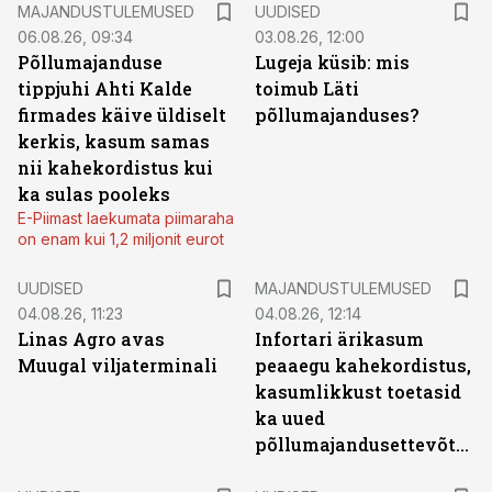
MAJANDUSTULEMUSED
UUDISED
06.08.26, 09:34
03.08.26, 12:00
Põllumajanduse
Lugeja küsib: mis
tippjuhi Ahti Kalde
toimub Läti
firmades käive üldiselt
põllumajanduses?
kerkis, kasum samas
nii kahekordistus kui
ka sulas pooleks
E-Piimast laekumata piimaraha
on enam kui 1,2 miljonit eurot
UUDISED
MAJANDUSTULEMUSED
04.08.26, 11:23
04.08.26, 12:14
Linas Agro avas
Infortari ärikasum
Muugal viljaterminali
peaaegu kahekordistus,
kasumlikkust toetasid
ka uued
põllumajandusettevõtted