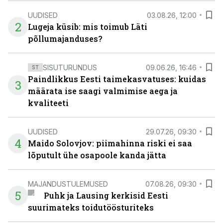
UUDISED
03.08.26, 12:00
2
Lugeja küsib: mis toimub Läti
põllumajanduses?
SISUTURUNDUS
09.06.26, 16:46
ST
Paindlikkus Eesti taimekasvatuses: kuidas
3
määrata ise saagi valmimise aega ja
kvaliteeti
UUDISED
29.07.26, 09:30
4
Maido Solovjov: piimahinna riski ei saa
lõputult ühe osapoole kanda jätta
MAJANDUSTULEMUSED
07.08.26, 09:30
5
Puhk ja Lausing kerkisid Eesti
suurimateks toidutöösturiteks