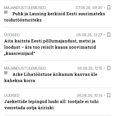
MAJANDUSTULEMUSED
07.08.26, 09:30
Puhk ja Lausing kerkisid Eesti suurimateks
toidutöösturiteks
UUDISED
06.08.26, 13:27
Aita kaitsta Eesti põllumajandust, metsi ja
loodust – ära too reisilt kaasa soovimatuid
„kaasreisijaid“
MAJANDUSTULEMUSED
06.08.26, 12:15
Arke Lihatööstuse ärikasum kasvas üle
kaheksa korra
UUDISED
06.08.26, 10:14
Jaekettide lepingud luubi all: tootjale ei tohi
veeretada ostja äririski