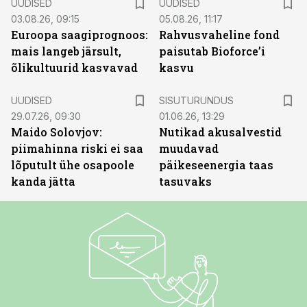
UUDISED
UUDISED
03.08.26, 09:15
05.08.26, 11:17
Euroopa saagiprognoos:
Rahvusvaheline fond
mais langeb järsult,
paisutab Bioforce’i
õlikultuurid kasvavad
kasvu
ST
UUDISED
SISUTURUNDUS
29.07.26, 09:30
01.06.26, 13:29
Maido Solovjov:
Nutikad akusalvestid
piimahinna riski ei saa
muudavad
lõputult ühe osapoole
päikeseenergia taas
kanda jätta
tasuvaks