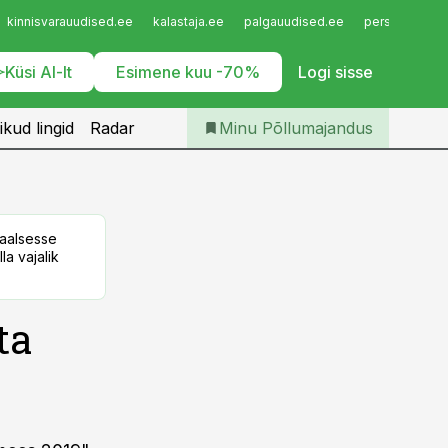
Iseteenindus
kinnisvarauudised.ee
kalastaja.ee
palgauudised.ee
personaliuudi
Telli Põllumajandus
Küsi AI-lt
Esimene kuu -70%
Logi sisse
ikud lingid
Radar
Minu Põllumajandus
taalsesse
la vajalik
ta