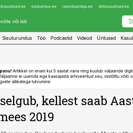
tikauudised.ee
kaubandus.ee
raamatupidaja.ee
ehitusuudised.ee
Infopank
Radar
Sisuturundus
Töö
Podcastid
Videod
Üritused
Kasul
panu!
Artikkel on enam kui 5 aastat vana ning kuulub väljaande digi
. Väljaanne ei uuenda ega kaasajasta arhiveeritud sisu, mistõttu võib ol
sete allikatega tutvumine
selgub, kellest saab Aas
mees 2019