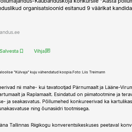
Põllumajandus-Kaubanduskoja konkursile "Aasta põll
uslikud organisatsioonid esitanud 9 väärikat kandidaa
jandus.ee
Salvesta
Vihja
ajaloolise "Külvaja" kuju vähendatud koopia.
Foto:
Liis Treimann
reerivad nii mahe- kui tavatootjad Pärnumaalt ja Lääne-Viru
rtumaalt ja Raplamaalt. Esindatud on piimatootmine ja terav
ise- ja seakasvatus. Põllumehed konkureerivad ka kartulika
nakasvatuse ning õunasiidri tootmisega.
täna Tallinnas Riigikogu konverentsikeskuses peetaval konve