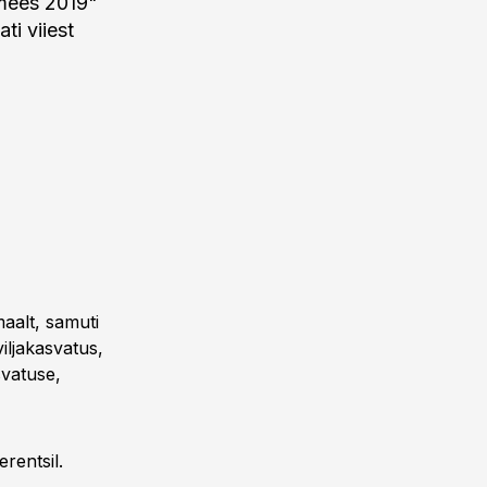
umees 2019"
ti viiest
maalt, samuti
iljakasvatus,
svatuse,
rentsil.