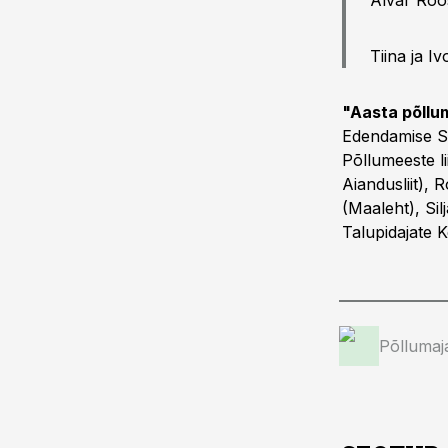
Alvar Roo
Tiina ja I
"Aasta põllum
Edendamise Si
Põllumeeste li
Aiandusliit),
(Maaleht), Si
Talupidajate K
Põllumaj