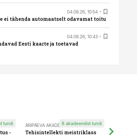
04.08.26, 10:54
 ei tähenda automaatselt odavamat toitu
04.08.26, 10:43
davad Eesti kaarte ja toetavad
t tundi
8 akadeemilist tundi
ÄRIPÄEVA AKADEEMIA
IT KOOLIT
tus -
Tehisintellekti meistriklass
Muutuste