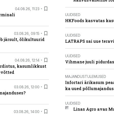
04.08.26, 11:23
rminali
UUDISED
HKFoods kasvatas kas
03.08.26, 09:15
UUDISED
järsult, õlikultuurid
LATRAPS sai uue teravi
UUDISED
04.08.26, 12:14
Vihmane juuli pidurdas
rdistus, kasumlikkust
evõtted
MAJANDUSTULEMUSED
Infortari ärikasum pea
03.08.26, 12:00
ka uued põllumajandus
umajanduses?
UUDISED
Linas Agro avas Mu
03.08.26, 14:00