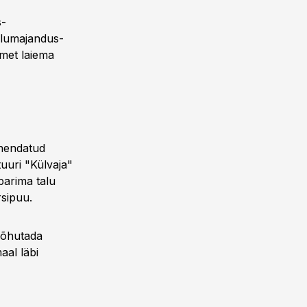
s-
llumajandus-
met laiema
vähendatud
uuri "Külvaja"
parima talu
rsipuu.
rõhutada
aal läbi