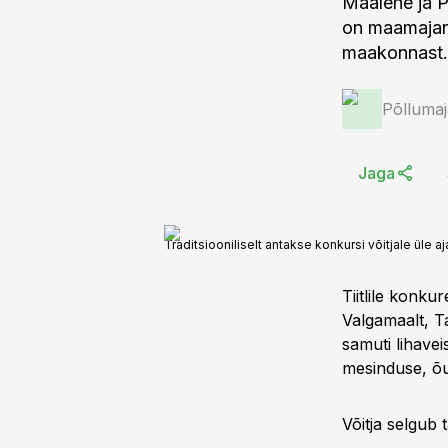
Maalehe ja 
on maamajand
maakonnast.
Põlluma
Jaga
Traditsiooniliselt antakse konkursi võitjale üle 
Tiitlile konku
Valgamaalt, Ta
samuti lihave
mesinduse, õu
Võitja selgub 