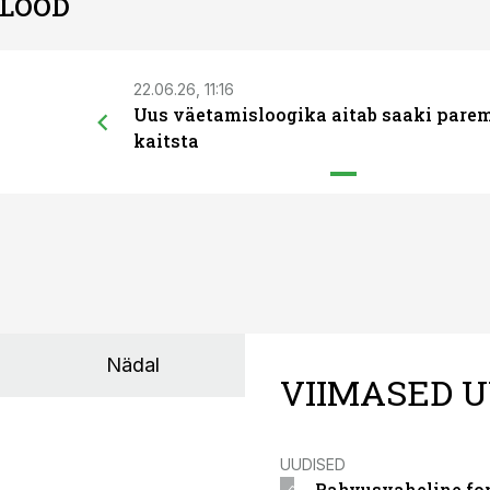
 LOOD
22.06.26, 11:16
Uus väetamisloogika aitab saaki pare
kaitsta
Nädal
VIIMASED U
UUDISED
Rahvusvaheline fon