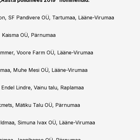
„Aasta põllumees 2019“ nominendid:
on, SF Pandivere OÜ, Tartumaa, Lääne-Virumaa
s, Kaisma OÜ, Pärnumaa
ammer, Voore Farm OÜ, Lääne-Virumaa
amaa, Muhe Mesi OÜ, Lääne-Virumaa
 Endel Lindre, Vainu talu, Raplamaa
kmets, Mätiku Talu OÜ, Pärnumaa
ldmaa, Simuna Ivax OÜ, Lääne-Virumaa