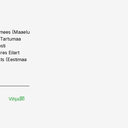
imees (Maaelu
 (Tartumaa
sti
es Eilart
Ats (Eestimaa
Vihja