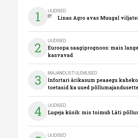
UUDISED
1
Linas Agro avas Muugal viljate
UUDISED
2
Euroopa saagiprognoos: mais langeb 
kasvavad
MAJANDUSTULEMUSED
3
Infortari ärikasum peaaegu kaheko
toetasid ka uued põllumajandusett
UUDISED
4
Lugeja küsib: mis toimub Läti põll
UUDISED