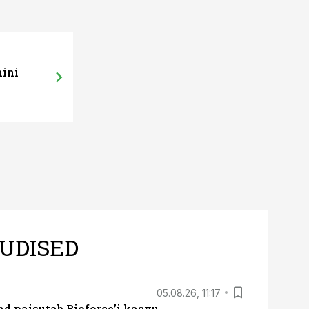
mini
UDISED
05.08.26, 11:17
d paisutab Bioforce’i kasvu