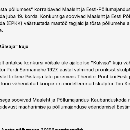
sta põllumees“ korraldavad Maaleht ja Eesti-Põllumajandu
 juba 19. korda. Konkursiga soovivad Maaleht ja Eesti Põ
 (EPKK) väärtustada maatöö tegijaid ja tõsta põllumehe a
e.
Külvaja“ kuju
selt antakse konkursi võitjale üle ajaloolise "Külvaja" kuju 
tor Ferdi Sannamehe 1927. aastal valminud pronksist skulpt
astal tollane Piistaoja talu peremees Theodor Pool kui Eesti 
tuuri vähendatud koopia on modelleerinud skulptor Tiiu Ki
isega soovivad Maaleht ja Põllumajandus-Kaubanduskoda 
jepidevust maaharimise ja põllumajanduse edendamisel Eestim