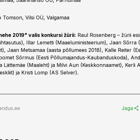
simaa, Jaanihanso OÜ, Pärnumaa
vo Tomson, Vilsi OÜ, Valgamaa
ehe 2019" valis konkursi žürii:
Raul Rosenberg – žürii es
htasutus), Illar Lemetti (Maaeluministeerium), Jaan Sõrra
it), Jaan Metsamaa (aasta põllumees 2018), Kalle Reiter (Ee
 Roomet Sõrmus (Eesti Põllumajandus-Kaubanduskoda), Andr
lja Lättemäe (Maaleht) ja Milvi Aun (Keskkonnaamet), Kerli 
eskliit) ja Kristi Lomp (AS Selver).
andus.ee
Jaga