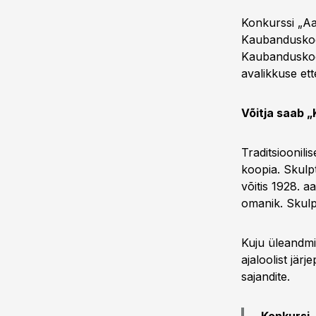
Konkurssi „Aa
Kaubanduskoda
Kaubanduskoda
avalikkuse ett
Võitja saab „
Traditsioonili
koopia. Skulp
võitis 1928. a
omanik. Skulp
Kuju üleandm
ajaloolist jär
sajandite.