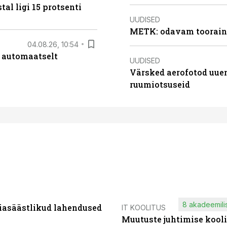
al ligi 15 protsenti
UUDISED
METK: odavam tooraine
04.08.26, 10:54
 automaatselt
UUDISED
Värsked aerofotod uuen
ruumiotsuseid
8 akadeemilis
iasäästlikud lahendused
IT KOOLITUS
Muutuste juhtimise kooli