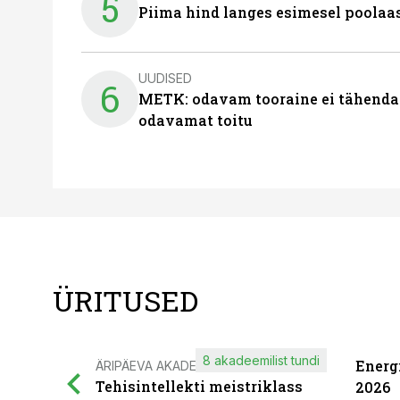
5
Piima hind langes esimesel poolaast
UUDISED
6
METK: odavam tooraine ei tähenda
odavamat toitu
ÜRITUSED
8 akadeemilist tundi
Energ
ÄRIPÄEVA AKADEEMIA
Tehisintellekti meistriklass
2026