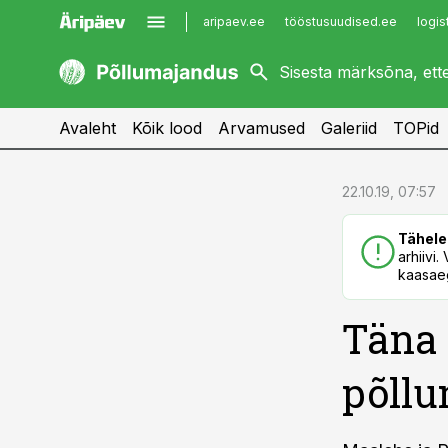
aripaev.ee
tööstusuudised.ee
logis
kaubandus.ee
imelineajalugu.ee
kinnisvarauudised.ee
imelineteadus.ee
Avaleht
Kõik lood
Arvamused
Galeriid
TOPid
cebook
cebook
22.10.19, 07:57
Twitter)
Twitter)
Tähele
kedIn
kedIn
arhiivi
kaasaeg
ail
ail
Täna 
k
k
põllu