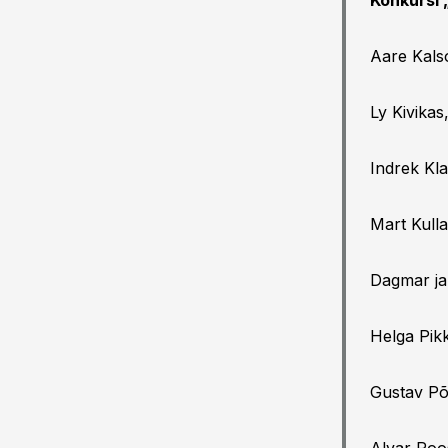
Konkursi 
Aare Kals
Ly Kivika
Indrek Kl
Mart Kull
Dagmar ja
Helga Pik
Gustav Põ