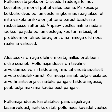
Põllumeeste jaoks on Oilseeds Trade’iga toimuv
keeruline ja mõnel puhul valus teema. Pisikeses ja
kokkuhoidvas põllumeeste ringkonnas räägitakse, et
mitu väiketalunikku on juhtunu pärast tõsistesse
raskustesse sattunud. Äripäev vestles mitme nädala
jooksul paljude põllumeestega, kes tunnistasid, et
probleem on olnud terav, ent oma nimega olid nõus
rääkima vähesed.
Alustuseks on aga oluline mõista, milles probleem
üldse seisneb. Põllumajanduses on tavaline
arveldamise vorm faktooring, mis tähendab sisuliselt
arvete edasilükkamist. Kui müüja annab ostjale esitatud
arve finantseerijale, näiteks pangale faktooringusse,
peab ostja maksma kauba eest pangale.
Põllumajanduses kasutatakse päris sageli aga
tasaarveldust, näiteks ostab põllumees kevadel väetise