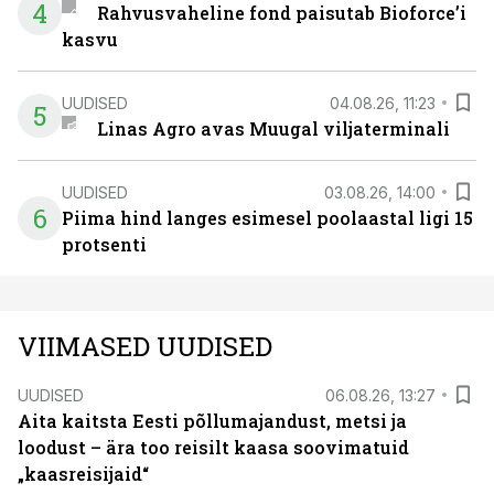
4
Rahvusvaheline fond paisutab Bioforce’i
kasvu
UUDISED
04.08.26, 11:23
5
Linas Agro avas Muugal viljaterminali
UUDISED
03.08.26, 14:00
6
Piima hind langes esimesel poolaastal ligi 15
protsenti
VIIMASED UUDISED
UUDISED
06.08.26, 13:27
Aita kaitsta Eesti põllumajandust, metsi ja
loodust – ära too reisilt kaasa soovimatuid
„kaasreisijaid“