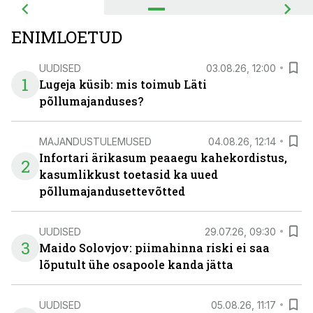
ENIMLOETUD
UUDISED
03.08.26, 12:00
1
Lugeja küsib: mis toimub Läti
põllumajanduses?
MAJANDUSTULEMUSED
04.08.26, 12:14
Infortari ärikasum peaaegu kahekordistus,
2
kasumlikkust toetasid ka uued
põllumajandusettevõtted
UUDISED
29.07.26, 09:30
3
Maido Solovjov: piimahinna riski ei saa
lõputult ühe osapoole kanda jätta
UUDISED
05.08.26, 11:17