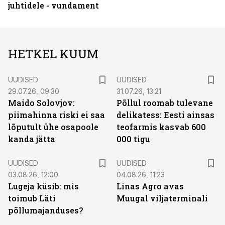
juhtidele - vundament
HETKEL KUUM
UUDISED
UUDISED
29.07.26, 09:30
31.07.26, 13:21
Maido Solovjov:
Põllul roomab tulevane
piimahinna riski ei saa
delikatess: Eesti ainsas
lõputult ühe osapoole
teofarmis kasvab 600
kanda jätta
000 tigu
UUDISED
UUDISED
03.08.26, 12:00
04.08.26, 11:23
Lugeja küsib: mis
Linas Agro avas
toimub Läti
Muugal viljaterminali
põllumajanduses?