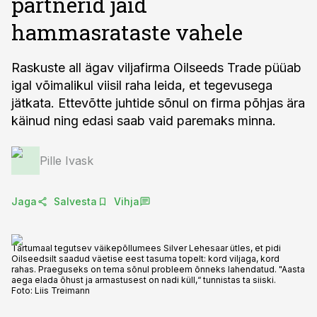
partnerid jäid
hammasrataste vahele
Raskuste all ägav viljafirma Oilseeds Trade püüab
igal võimalikul viisil raha leida, et tegevusega
jätkata. Ettevõtte juhtide sõnul on firma põhjas ära
käinud ning edasi saab vaid paremaks minna.
Pille Ivask
Jaga
Salvesta
Vihja
Tartumaal tegutsev väikepõllumees Silver Lehesaar ütles, et pidi
Oilseedsilt saadud väetise eest tasuma topelt: kord viljaga, kord
rahas. Praeguseks on tema sõnul probleem õnneks lahendatud. "Aasta
aega elada õhust ja armastusest on nadi küll,“ tunnistas ta siiski.
Foto:
Liis Treimann