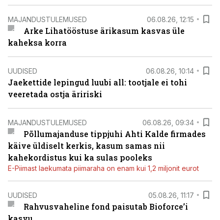
MAJANDUSTULEMUSED
06.08.26, 12:15
Arke Lihatööstuse ärikasum kasvas üle
kaheksa korra
UUDISED
06.08.26, 10:14
Jaekettide lepingud luubi all: tootjale ei tohi
veeretada ostja äririski
MAJANDUSTULEMUSED
06.08.26, 09:34
Põllumajanduse tippjuhi Ahti Kalde firmades
käive üldiselt kerkis, kasum samas nii
kahekordistus kui ka sulas pooleks
E-Piimast laekumata piimaraha on enam kui 1,2 miljonit eurot
UUDISED
05.08.26, 11:17
Rahvusvaheline fond paisutab Bioforce’i
kasvu