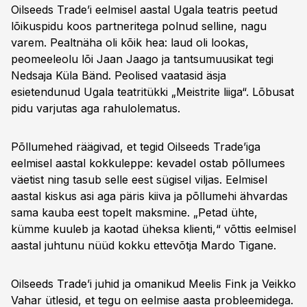
Oilseeds Trade’i eelmisel aastal Ugala teatris peetud
lõikuspidu koos partneritega polnud selline, nagu
varem. Pealtnäha oli kõik hea: laud oli lookas,
peomeeleolu lõi Jaan Jaago ja tantsumuusikat tegi
Nedsaja Küla Bänd. Peolised vaatasid äsja
esietendunud Ugala teatritükki „Meistrite liiga“. Lõbusat
pidu varjutas aga rahulolematus.
Põllumehed räägivad, et tegid Oilseeds Trade’iga
eelmisel aastal kokkuleppe: kevadel ostab põllumees
väetist ning tasub selle eest sügisel viljas. Eelmisel
aastal kiskus asi aga päris kiiva ja põllumehi ähvardas
sama kauba eest topelt maksmine. „Petad ühte,
kümme kuuleb ja kaotad üheksa klienti,“ võttis eelmisel
aastal juhtunu nüüd kokku ettevõtja Mardo Tigane.
Oilseeds Trade’i juhid ja omanikud Meelis Fink ja Veikko
Vahar ütlesid, et tegu on eelmise aasta probleemidega.