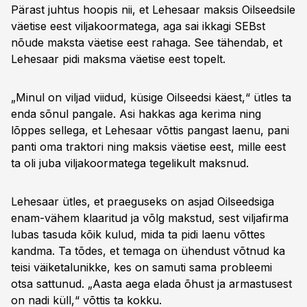
Pärast juhtus hoopis nii, et Lehesaar maksis Oilseedsile
väetise eest viljakoormatega, aga sai ikkagi SEBst
nõude maksta väetise eest rahaga. See tähendab, et
Lehesaar pidi maksma väetise eest topelt.
„Minul on viljad viidud, küsige Oilseedsi käest,“ ütles ta
enda sõnul pangale. Asi hakkas aga kerima ning
lõppes sellega, et Lehesaar võttis pangast laenu, pani
panti oma traktori ning maksis väetise eest, mille eest
ta oli juba viljakoormatega tegelikult maksnud.
Lehesaar ütles, et praeguseks on asjad Oilseedsiga
enam-vähem klaaritud ja võlg makstud, sest viljafirma
lubas tasuda kõik kulud, mida ta pidi laenu võttes
kandma. Ta tõdes, et temaga on ühendust võtnud ka
teisi väiketalunikke, kes on samuti sama probleemi
otsa sattunud. „Aasta aega elada õhust ja armastusest
on nadi küll,“ võttis ta kokku.