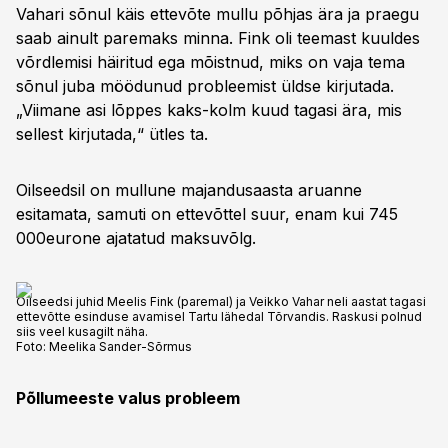
Vahari sõnul käis ettevõte mullu põhjas ära ja praegu
saab ainult paremaks minna. Fink oli teemast kuuldes
võrdlemisi häiritud ega mõistnud, miks on vaja tema
sõnul juba möödunud probleemist üldse kirjutada.
„Viimane asi lõppes kaks-kolm kuud tagasi ära, mis
sellest kirjutada,“ ütles ta.
Oilseedsil on mullune majandusaasta aruanne
esitamata, samuti on ettevõttel suur, enam kui 745
000eurone ajatatud maksuvõlg.
Oilseedsi juhid Meelis Fink (paremal) ja Veikko Vahar neli aastat tagasi
ettevõtte esinduse avamisel Tartu lähedal Tõrvandis. Raskusi polnud
siis veel kusagilt näha.
Foto:
Meelika Sander-Sõrmus
Põllumeeste valus probleem