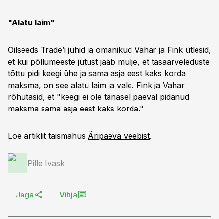
"Alatu laim"
Oilseeds Trade’i juhid ja omanikud Vahar ja Fink ütlesid,
et kui põllumeeste jutust jääb mulje, et tasaarveleduste
tõttu pidi keegi ühe ja sama asja eest kaks korda
maksma, on see alatu laim ja vale. Fink ja Vahar
rõhutasid, et "keegi ei ole tänasel päeval pidanud
maksma sama asja eest kaks korda."
Loe artiklit täismahus
Äripäeva veebist
.
Pille Ivask
Jaga
Vihja