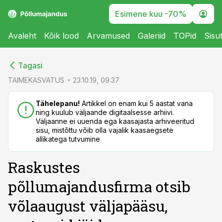
Esimene kuu -70%
Avaleht
Kõik lood
Arvamused
Galeriid
TOPid
Sisu
cebook
cebook
Tagasi
Twitter)
Twitter)
TAIMEKASVATUS
23.10.19, 09:37
kedIn
kedIn
Tähelepanu!
Artikkel on enam kui 5 aastat vana
ning kuulub väljaande digitaalsesse arhiivi.
ail
ail
Väljaanne ei uuenda ega kaasajasta arhiveeritud
sisu, mistõttu võib olla vajalik kaasaegsete
k
k
allikatega tutvumine
Raskustes
põllumajandusfirma otsib
võlaaugust väljapääsu,