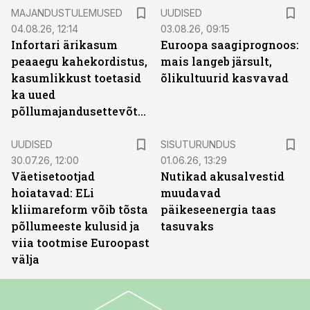
MAJANDUSTULEMUSED
UUDISED
04.08.26, 12:14
03.08.26, 09:15
Infortari ärikasum
Euroopa saagiprognoos:
peaaegu kahekordistus,
mais langeb järsult,
kasumlikkust toetasid
õlikultuurid kasvavad
ka uued
põllumajandusettevõtted
ST
UUDISED
SISUTURUNDUS
30.07.26, 12:00
01.06.26, 13:29
Väetisetootjad
Nutikad akusalvestid
hoiatavad: ELi
muudavad
kliimareform võib tõsta
päikeseenergia taas
põllumeeste kulusid ja
tasuvaks
viia tootmise Euroopast
välja