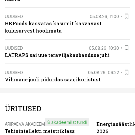
UUDISED
05.08.26, 11:00
HKFoods kasvatas kasumit kasvavast
kulusurvest hoolimata
UUDISED
05.08.26, 10:30
LATRAPS sai uue teraviljakaubanduse juhi
UUDISED
05.08.26, 09:22
Vihmane juuli pidurdas saagikoristust
ÜRITUSED
8 akadeemilist tundi
Energiasäästli
ÄRIPÄEVA AKADEEMIA
Tehisintellekti meistriklass
2026