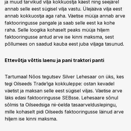
ja muud tarvikud vilja kokkuostja käest ning seejärel
annab selle eest sügisel vilja vastu. Ülejääva vilja eest
annab kokkuostja aga raha. Väetise müüja annab arve
faktooringusse pangale ja saab selle eest ka kohe
raha. Selle loogika kohaselt peaks müüja hiljem
faktooringusse antud arve ise kinni maksma, sest
põllumees on saadud kauba eest juba viljaga tasunud.
Ettevõtja võttis laenu ja pani traktori panti
Tartumaal Nõos tegutsev Silver Lehesaar on üks, kes
tegi Oilseeds Trade’iga kokkuleppe: ostan kevadel
väetist ja maksan selle eest sügisel viljas. Väetise arve
läks edasi faktooringusse SEBsse. Lehesaare sõnul
sõlmis ta Oilseedsiga nii-öelda tasaarvelduslepingu,
mille kohaselt pidi Oilseeds faktooringusse läinud arve
hiljem ise kinni maksma.