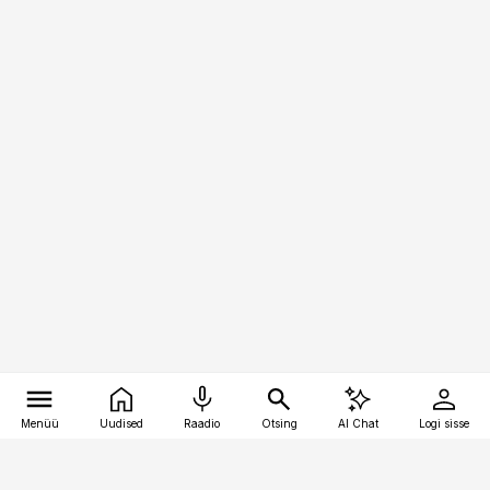
Menüü
Uudised
Raadio
Otsing
AI Chat
Logi sisse