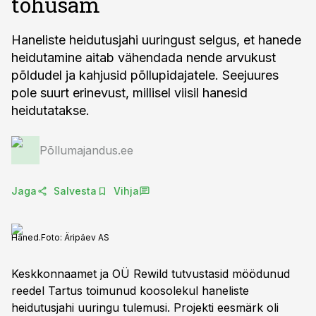
tõhusam
Haneliste heidutusjahi uuringust selgus, et hanede
heidutamine aitab vähendada nende arvukust
põldudel ja kahjusid põllupidajatele. Seejuures
pole suurt erinevust, millisel viisil hanesid
heidutatakse.
Põllumajandus.ee
Jaga
Salvesta
Vihja
Haned.
Foto:
Äripäev AS
Keskkonnaamet ja OÜ Rewild tutvustasid möödunud
reedel Tartus toimunud koosolekul haneliste
heidutusjahi uuringu tulemusi. Projekti eesmärk oli