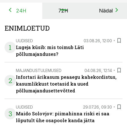
24H
72H
Nädal
ENIMLOETUD
UUDISED
03.08.26, 12:00
1
Lugeja küsib: mis toimub Läti
põllumajanduses?
MAJANDUSTULEMUSED
04.08.26, 12:14
Infortari ärikasum peaaegu kahekordistus,
2
kasumlikkust toetasid ka uued
põllumajandusettevõtted
UUDISED
29.07.26, 09:30
3
Maido Solovjov: piimahinna riski ei saa
lõputult ühe osapoole kanda jätta