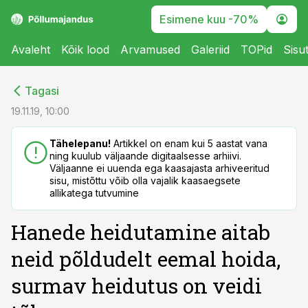
Esimene kuu -70%
Avaleht
Kõik lood
Arvamused
Galeriid
TOPid
Sisu
cebook
cebook
Tagasi
Twitter)
Twitter)
19.11.19, 10:00
kedIn
kedIn
Tähelepanu!
Artikkel on enam kui 5 aastat vana
ning kuulub väljaande digitaalsesse arhiivi.
ail
ail
Väljaanne ei uuenda ega kaasajasta arhiveeritud
sisu, mistõttu võib olla vajalik kaasaegsete
k
k
allikatega tutvumine
Hanede heidutamine aitab
neid põldudelt eemal hoida,
surmav heidutus on veidi