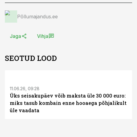
Põllumajandus.ee
Jaga
Vihja
SEOTUD LOOD
ST
11.06.26, 09:28
Üks seisakupäev võib maksta üle 30 000 euro:
miks tasub kombain enne hooaega põhjalikult
üle vaadata