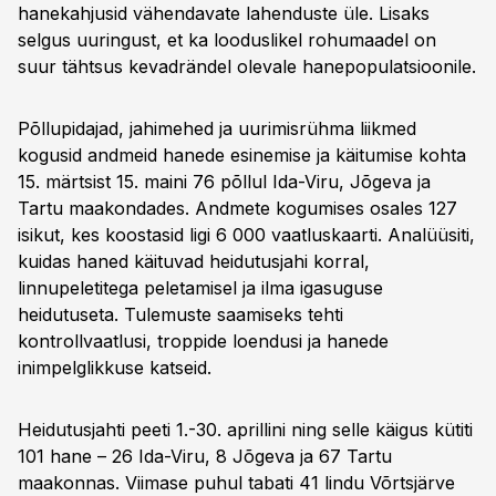
hanekahjusid vähendavate lahenduste üle. Lisaks
selgus uuringust, et ka looduslikel rohumaadel on
suur tähtsus kevadrändel olevale hanepopulatsioonile.
Põllupidajad, jahimehed ja uurimisrühma liikmed
kogusid andmeid hanede esinemise ja käitumise kohta
15. märtsist 15. maini 76 põllul Ida-Viru, Jõgeva ja
Tartu maakondades. Andmete kogumises osales 127
isikut, kes koostasid ligi 6 000 vaatluskaarti. Analüüsiti,
kuidas haned käituvad heidutusjahi korral,
linnupeletitega peletamisel ja ilma igasuguse
heidutuseta. Tulemuste saamiseks tehti
kontrollvaatlusi, troppide loendusi ja hanede
inimpelglikkuse katseid.
Heidutusjahti peeti 1.-30. aprillini ning selle käigus kütiti
101 hane – 26 Ida-Viru, 8 Jõgeva ja 67 Tartu
maakonnas. Viimase puhul tabati 41 lindu Võrtsjärve