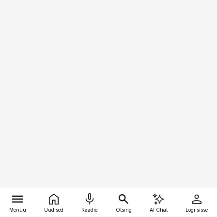
Menüü
Uudised
Raadio
Otsing
AI Chat
Logi sisse