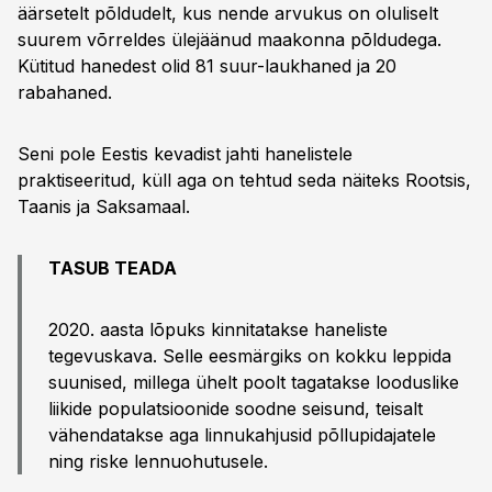
äärsetelt põldudelt, kus nende arvukus on oluliselt
suurem võrreldes ülejäänud maakonna põldudega.
Kütitud hanedest olid 81 suur-laukhaned ja 20
rabahaned.
Seni pole Eestis kevadist jahti hanelistele
praktiseeritud, küll aga on tehtud seda näiteks Rootsis,
Taanis ja Saksamaal.
TASUB TEADA
2020. aasta lõpuks kinnitatakse haneliste
tegevuskava. Selle eesmärgiks on kokku leppida
suunised, millega ühelt poolt tagatakse looduslike
liikide populatsioonide soodne seisund, teisalt
vähendatakse aga linnukahjusid põllupidajatele
ning riske lennuohutusele.