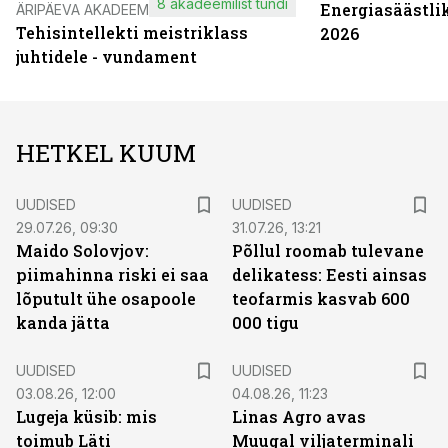
8 akadeemilist tundi
Energiasäästli
ÄRIPÄEVA AKADEEMIA
Tehisintellekti meistriklass
2026
juhtidele - vundament
HETKEL KUUM
UUDISED
UUDISED
29.07.26, 09:30
31.07.26, 13:21
Maido Solovjov:
Põllul roomab tulevane
piimahinna riski ei saa
delikatess: Eesti ainsas
lõputult ühe osapoole
teofarmis kasvab 600
kanda jätta
000 tigu
UUDISED
UUDISED
03.08.26, 12:00
04.08.26, 11:23
Lugeja küsib: mis
Linas Agro avas
toimub Läti
Muugal viljaterminali