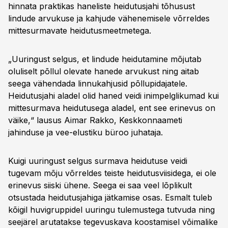
hinnata praktikas haneliste heidutusjahi tõhusust
lindude arvukuse ja kahjude vähenemisele võrreldes
mittesurmavate heidutusmeetmetega.
„Uuringust selgus, et lindude heidutamine mõjutab
oluliselt põllul olevate hanede arvukust ning aitab
seega vähendada linnukahjusid põllupidajatele.
Heidutusjahi aladel olid haned veidi inimpelglikumad kui
mittesurmava heidutusega aladel, ent see erinevus on
väike,“ lausus Aimar Rakko, Keskkonnaameti
jahinduse ja vee-elustiku büroo juhataja.
Kuigi uuringust selgus surmava heidutuse veidi
tugevam mõju võrreldes teiste heidutusviisidega, ei ole
erinevus siiski ühene. Seega ei saa veel lõplikult
otsustada heidutusjahiga jätkamise osas. Esmalt tuleb
kõigil huvigruppidel uuringu tulemustega tutvuda ning
seejärel arutatakse tegevuskava koostamisel võimalike