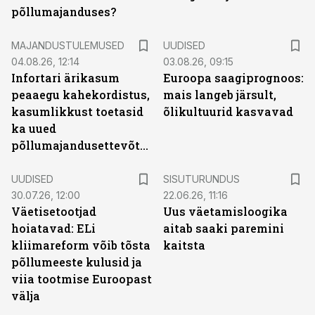
põllumajanduses?
MAJANDUSTULEMUSED
UUDISED
04.08.26, 12:14
03.08.26, 09:15
Infortari ärikasum
Euroopa saagiprognoos:
peaaegu kahekordistus,
mais langeb järsult,
kasumlikkust toetasid
õlikultuurid kasvavad
ka uued
põllumajandusettevõtted
ST
UUDISED
SISUTURUNDUS
30.07.26, 12:00
22.06.26, 11:16
Väetisetootjad
Uus väetamisloogika
hoiatavad: ELi
aitab saaki paremini
kliimareform võib tõsta
kaitsta
põllumeeste kulusid ja
viia tootmise Euroopast
välja