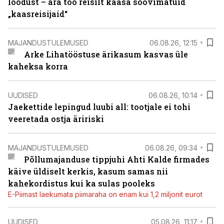
loodust – ära too reisilt kaasa soovimatuid
„kaasreisijaid“
MAJANDUSTULEMUSED
06.08.26, 12:15
Arke Lihatööstuse ärikasum kasvas üle
kaheksa korra
UUDISED
06.08.26, 10:14
Jaekettide lepingud luubi all: tootjale ei tohi
veeretada ostja äririski
MAJANDUSTULEMUSED
06.08.26, 09:34
Põllumajanduse tippjuhi Ahti Kalde firmades
käive üldiselt kerkis, kasum samas nii
kahekordistus kui ka sulas pooleks
E-Piimast laekumata piimaraha on enam kui 1,2 miljonit eurot
UUDISED
05.08.26, 11:17