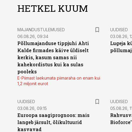
HETKEL KUUM
MAJANDUSTULEMUSED
UUDISED
06.08.26, 09:34
03.08.26, 1
Põllumajanduse tippjuhi Ahti
Lugeja kü
Kalde firmades käive üldiselt
põllumaj
kerkis, kasum samas nii
kahekordistus kui ka sulas
pooleks
E-Piimast laekumata piimaraha on enam kui
1,2 miljonit eurot
UUDISED
UUDISED
03.08.26, 09:15
05.08.26, 11
Euroopa saagiprognoos: mais
Rahvusva
langeb järsult, õlikultuurid
Bioforce
kasvavad