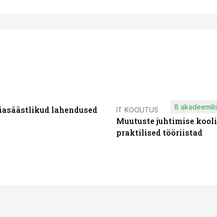
8 akadeemilis
iasäästlikud lahendused
IT KOOLITUS
Muutuste juhtimise kooli
praktilised tööriistad