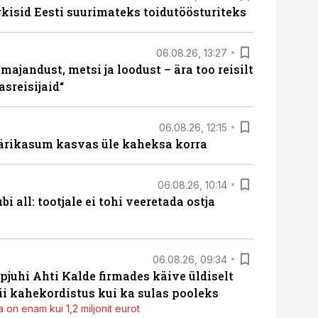
rkisid Eesti suurimateks toidutöösturiteks
06.08.26, 13:27
majandust, metsi ja loodust – ära too reisilt
sreisijaid“
06.08.26, 12:15
ärikasum kasvas üle kaheksa korra
06.08.26, 10:14
i all: tootjale ei tohi veeretada ostja
06.08.26, 09:34
pjuhi Ahti Kalde firmades käive üldiselt
i kahekordistus kui ka sulas pooleks
 on enam kui 1,2 miljonit eurot