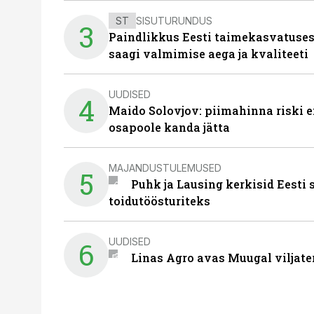
ST
SISUTURUNDUS
3
Paindlikkus Eesti taimekasvatuses
saagi valmimise aega ja kvaliteeti
UUDISED
4
Maido Solovjov: piimahinna riski ei
osapoole kanda jätta
MAJANDUSTULEMUSED
5
Puhk ja Lausing kerkisid Eesti
toidutöösturiteks
UUDISED
6
Linas Agro avas Muugal viljate