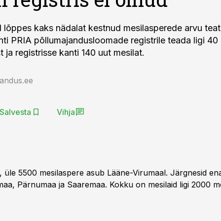
l lõppes kaks nädalat kestnud mesilasperede arvu teat
anti PRIA põllumajandusloomade registrile teada ligi 40
 ja registrisse kanti 140 uut mesilat.
jandus.ee
Salvesta
Vihja
, üle 5500 mesilaspere asub Lääne-Virumaal. Järgnesid e
aa, Pärnumaa ja Saaremaa. Kokku on mesilaid ligi 2000 me