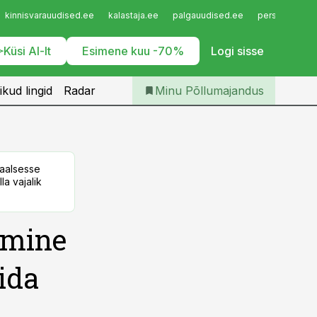
Iseteenindus
kinnisvarauudised.ee
kalastaja.ee
palgauudised.ee
personaliuudi
Telli Põllumajandus
Küsi AI-lt
Esimene kuu -70%
Logi sisse
ikud lingid
Radar
Minu Põllumajandus
taalsesse
la vajalik
amine
ida