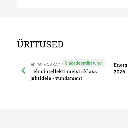
ÜRITUSED
8 akadeemilist tundi
Energ
ÄRIPÄEVA AKADEEMIA
Tehisintellekti meistriklass
2026
juhtidele - vundament