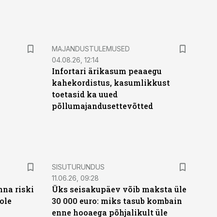
MAJANDUSTULEMUSED
04.08.26, 12:14
Infortari ärikasum peaaegu
kahekordistus, kasumlikkust
toetasid ka uued
põllumajandusettevõtted
ST
SISUTURUNDUS
11.06.26, 09:28
nna riski
Üks seisakupäev võib maksta üle
ole
30 000 euro: miks tasub kombain
enne hooaega põhjalikult üle