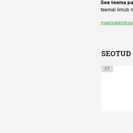
See teema pa
teemal ilmub m
maamajandusr
SEOTUD
ST