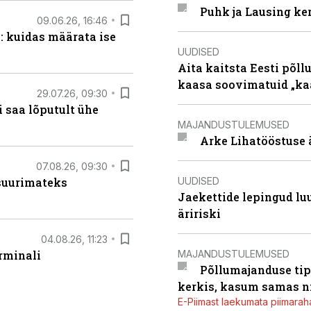
Puhk ja Lausing ke
09.06.26, 16:46
: kuidas määrata ise
UUDISED
Aita kaitsta Eesti põllu
kaasa soovimatuid „kaa
29.07.26, 09:30
 saa lõputult ühe
MAJANDUSTULEMUSED
Arke Lihatööstuse 
07.08.26, 09:30
UUDISED
 suurimateks
Jaekettide lepingud luub
äririski
04.08.26, 11:23
MAJANDUSTULEMUSED
rminali
Põllumajanduse tip
kerkis, kasum samas ni
E-Piimast laekumata piimaraha