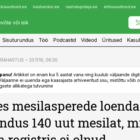
tikauudised.ee
kaubandus.ee
raamatupidaja.ee
ehitusuudised.ee
Infopank
Radar
Sisuturundus
Töö
Podcastid
Videod
Üritused
Kasul
RAHASTUS
20.11.19, 06:30
panu!
Artikkel on enam kui 5 aastat vana ning kuulub väljaande digi
. Väljaanne ei uuenda ega kaasajasta arhiveeritud sisu, mistõttu võib ol
sete allikatega tutvumine
s mesilasperede loend
andus 140 uut mesilat, m
 registris ei olnud