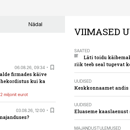
Nädal
VIIMASED U
SAATED
Läti toidu käibema
riik teeb seal tugevat k
06.08.26, 09:34
alde firmades käive
ahekordistus kui ka
UUDISED
Keskkonnaamet andis J
 miljonit eurot
UUDISED
03.08.26, 12:00
Eluaseme kaaslaenust 
umajanduses?
MAJANDUSTULEMUSED