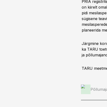
PRIA registrit
on kiirelt om
pidi mesilaspe
sügisene teav
mesilasperede
planeerida me
Järgmine kord
ka TARU toetu
ja põllumajan
TARU meetme k
Põllumaj