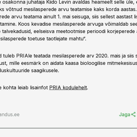
e osakonna juhataja Kiido Levin avaldas heameelt selle üle,
aks võtnud mesilasperede arvu teatamise kaks korda aastas
rede arvu teatama ainult 1. mai seisuga, siis sellest aastast 
itamine. Koos kevadise mesilasperede arvuga võimaldab se
 talvekadusid, eelseisva meetootmise perioodi korjeperede 
silasperede toetuse taotlejate mahtu“.
 tuleb PRIAle teatada mesilasperede arv 2020. mais ja siis 
st, mille eesmärk on aidata kaasa bioloogilise mitmekesisuse
duskultuuride saagikusele.
ohta leiab lisainfot
PRIA kodulehelt
.
andus.ee
Jaga