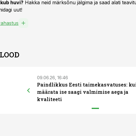
kub huvi?
Hakka neid märksõnu jälgima ja saad alati teavitu
idagi uut!
ahastus
 LOOD
09.06.26, 16:46
Paindlikkus Eesti taimekasvatuses: ku
määrata ise saagi valmimise aega ja
kvaliteeti