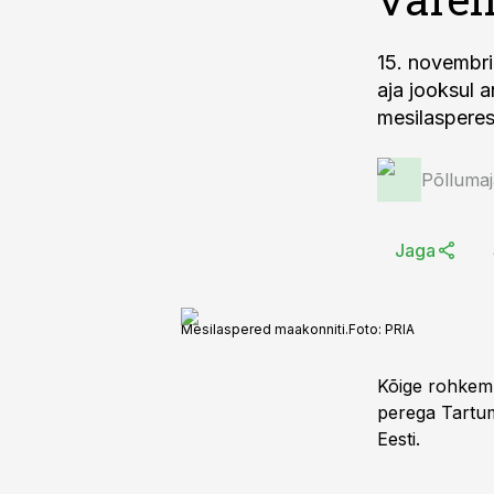
15. novembri
aja jooksul 
mesilasperest
Põlluma
Jaga
Mesilaspered maakonniti.
Foto:
PRIA
Kõige rohkem
perega Tartum
Eesti.