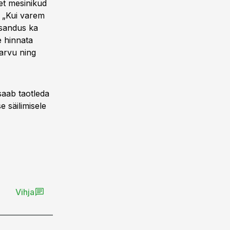
 et mesinikud
. „Kui varem
lisandus ka
e hinnata
arvu ning
saab taotleda
 säilimisele
Vihja