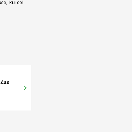
se, kui sel
idas