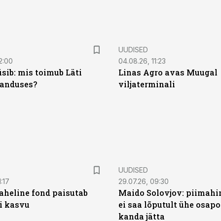
UUDISED
2:00
04.08.26, 11:23
sib: mis toimub Läti
Linas Agro avas Muugal
anduses?
viljaterminali
UUDISED
:17
29.07.26, 09:30
heline fond paisutab
Maido Solovjov: piimahi
’i kasvu
ei saa lõputult ühe osapo
kanda jätta