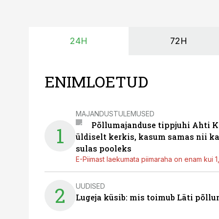
24H
72H
ENIMLOETUD
MAJANDUSTULEMUSED
Põllumajanduse tippjuhi Ahti K
1
üldiselt kerkis, kasum samas nii k
sulas pooleks
E-Piimast laekumata piimaraha on enam kui 1,2
UUDISED
2
Lugeja küsib: mis toimub Läti põll