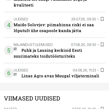
kvaliteeti
UUDISED
29.07.26, 09:30
4
Maido Solovjov: piimahinna riski ei saa
lõputult ühe osapoole kanda jätta
MAJANDUSTULEMUSED
07.08.26, 09:30
5
Puhk ja Lausing kerkisid Eesti
suurimateks toidutöösturiteks
UUDISED
04.08.26, 11:23
6
Linas Agro avas Muugal viljaterminali
VIIMASED UUDISED