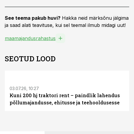
See teema pakub huvi?
Hakka neid märksõnu jälgima
ja saad alati teavituse, kui sel teemal ilmub midagi uut!
maamajandusrahastus
SEOTUD LOOD
ST
03.07.26, 10:27
Kuni 200 hj traktori rent – paindlik lahendus
põllumajandusse, ehitusse ja teehooldusesse