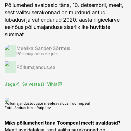
Põllumehed avaldasid täna, 10. detsembril, meelt,
sest valitsuserakonnad on murdnud antud
lubadusi ja vähendanud 2020. aasta riigieelarve
eelnõus põllumajanduse siseriiklike hüvitiste
summat.
Meelika Sander-Sõrmus
Põllumajandus.ee juht
Põllumajandus.ee
Jaga
Salvesta
Vihja
Põllumajandustootjate meeleavaldus Toomepeal.
Foto:
Andras Kralla/Äripäev
Miks põllumehed täna Toompeal meelt avaldasid?
Meelt avaldatakse, sest valitsuserakonnad on