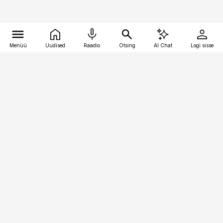
Menüü
Uudised
Raadio
Otsing
AI Chat
Logi sisse
Vana-Lõuna 39/1, 19094 Tallinn
(+372) 667 0111
pollumajandus@pollumajandus.ee
Telli
Reklaam
Firmast
Sisu kasutamisõigused
Ajakirjaniku
eetikakoodeks
Üldtingimused
Privaatsustingimused
Küpsiste poliitika
KKK