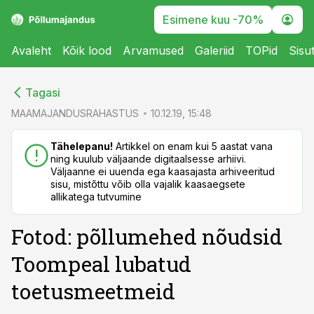
Esimene kuu -70%
Avaleht
Kõik lood
Arvamused
Galeriid
TOPid
Sisu
cebook
cebook
Tagasi
Twitter)
Twitter)
MAAMAJANDUSRAHASTUS
10.12.19, 15:48
kedIn
kedIn
Tähelepanu!
Artikkel on enam kui 5 aastat vana
ning kuulub väljaande digitaalsesse arhiivi.
ail
ail
Väljaanne ei uuenda ega kaasajasta arhiveeritud
sisu, mistõttu võib olla vajalik kaasaegsete
k
k
allikatega tutvumine
Fotod: põllumehed nõudsid
Toompeal lubatud
toetusmeetmeid