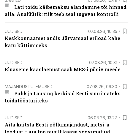
SAATED
07.08.26, 12:49
Läti toidu käibemaksu alandamine tõi hinnad
alla. Analüütik: riik teeb seal tugevat kontrolli
UUDISED
07.08.26, 10:35
Keskkonnaamet andis Järvamaal eriload kahe
karu küttimiseks
UUDISED
07.08.26, 10:31
Eluaseme kaaslaenust saab MES-i püsiv meede
MAJANDUSTULEMUSED
07.08.26, 09:30
Puhk ja Lausing kerkisid Eesti suurimateks
toidutöösturiteks
UUDISED
06.08.26, 13:27
Aita kaitsta Eesti põllumajandust, metsi ja
loodust – ära too reisilt kaasa soovimatuid