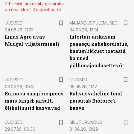
E-Piimast laekumata piimaraha
on enam kui 1,2 miljonit eurot
UUDISED
MAJANDUSTULEMUSED
04.08.26, 11:23
04.08.26, 12:14
Linas Agro avas
Infortari ärikasum
Muugal viljaterminali
peaaegu kahekordistus,
kasumlikkust toetasid
ka uued
põllumajandusettevõtted
UUDISED
UUDISED
03.08.26, 09:15
05.08.26, 11:17
Euroopa saagiprognoos:
Rahvusvaheline fond
mais langeb järsult,
paisutab Bioforce’i
õlikultuurid kasvavad
kasvu
ST
UUDISED
SISUTURUNDUS
29.07.26, 09:30
01.06.26, 13:29