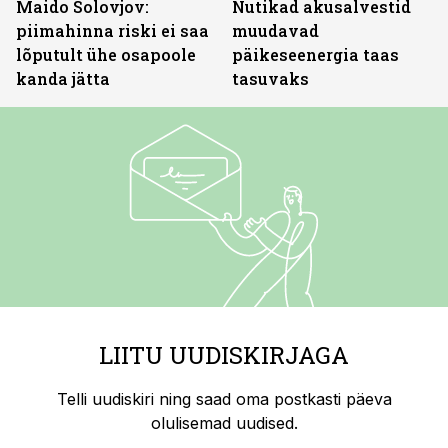
Maido Solovjov:
Nutikad akusalvestid
piimahinna riski ei saa
muudavad
lõputult ühe osapoole
päikeseenergia taas
kanda jätta
tasuvaks
LIITU UUDISKIRJAGA
Telli uudiskiri ning saad oma postkasti päeva
olulisemad uudised.