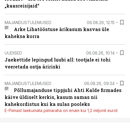
„kaasreisijaid“
MAJANDUSTULEMUSED
06.08.26, 12:15
Arke Lihatööstuse ärikasum kasvas üle
kaheksa korra
UUDISED
06.08.26, 10:14
Jaekettide lepingud luubi all: tootjale ei tohi
veeretada ostja äririski
MAJANDUSTULEMUSED
06.08.26, 09:34
Põllumajanduse tippjuhi Ahti Kalde firmades
käive üldiselt kerkis, kasum samas nii
kahekordistus kui ka sulas pooleks
E-Piimast laekumata piimaraha on enam kui 1,2 miljonit eurot