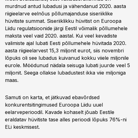
murdnud antud lubadusi ja vähendanud 2020. aasta
riigieelarve eelnõus põllumajanduse siseriiklike
hüvitiste summat. Siseriiklikku hüvitist on Euroopa
Liidu regulatsioonide järgi Eestil võimalik põllumehele
maksta veel vaid 2020. aastal. Kui veel kevadiste
valimiste ajal lubati Eesti põllumehele hüvitada 2020.
aasta riigieelarvest 15,3 miljonit eurot, siis novembri
lõpuks oli see lubadus kuivanud kokku viiele miljonile
eurole. Möödunud nädala seisuga lubati juurde veel 5
miljonit. Seega ollakse lubadustest ikka viie miljoniga
maas.
Samuti on karta, et jätkuvad ebavõrdsed
konkurentsitingimused Euroopa Liidu uuel
eelarveperioodil. Kavade kohaselt jõuab Eestile
eraldatav hüvitiste tase alles perioodi lõpuks 76%-ni
ELi keskmisest.