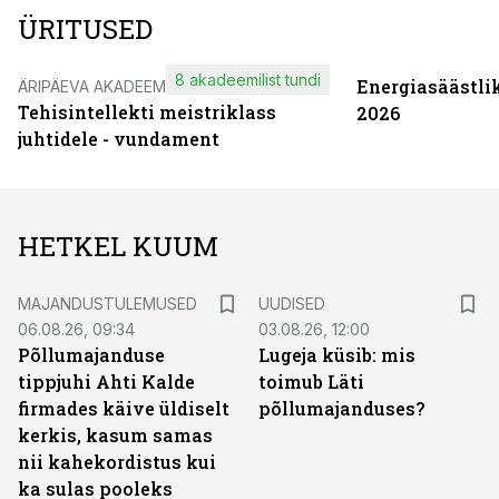
ÜRITUSED
8 akadeemilist tundi
Energiasäästli
ÄRIPÄEVA AKADEEMIA
Tehisintellekti meistriklass
2026
juhtidele - vundament
HETKEL KUUM
MAJANDUSTULEMUSED
UUDISED
06.08.26, 09:34
03.08.26, 12:00
Põllumajanduse
Lugeja küsib: mis
tippjuhi Ahti Kalde
toimub Läti
firmades käive üldiselt
põllumajanduses?
kerkis, kasum samas
nii kahekordistus kui
ka sulas pooleks