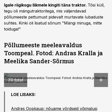
Igale riigikogu liikmele kingiti täna traktor.
Tõsi küll,
tegu oli mängutraktoritega, mis väljendavad
põllumeeste pettumust pidevalt murtavate lubaduste
suhtes. Kinki oli lisatud sõnum "Mängi minuga, mitte
toiduga!"
Põllumeeste meeleavaldus
Toompeal. Fotod: Andras Kralla ja
Meelika Sander-Sõrmus
Põllumeeste meeleavaldus Toompeal. Fotod: Andras Kralla ja Meelika
70 fotot
Sander-Sõrmus
LOE LISAKS:
Andres Oopkaup: nõuame võrdseid võimalusi