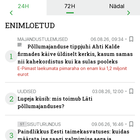
24H
72H
Nädal
ENIMLOETUD
MAJANDUSTULEMUSED
06.08.26, 09:34
Põllumajanduse tippjuhi Ahti Kalde
firmades käive üldiselt kerkis, kasum samas
1
nii kahekordistus kui ka sulas pooleks
E-Piimast laekumata piimaraha on enam kui 1,2 miljonit
eurot
UUDISED
03.08.26, 12:00
2
Lugeja küsib: mis toimub Läti
põllumajanduses?
SISUTURUNDUS
09.06.26, 16:46
ST
Paindlikkus Eesti taimekasvatuses: kuidas
3
määrata ise saagi valmimise aega ja