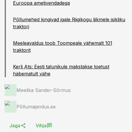
Euroopa ametivendadega
Põllumehed kingivad igale Riigikogu liikmele isikliku
traktori
Meeleavaldus toob Toompeale vähemalt 101
traktorit
Kerli Ats: Eesti talunikule makstakse toetust
häbematult vähe
Meelika Sander-Sõrmus
Põllumajandus.ee
Jaga
Vihja