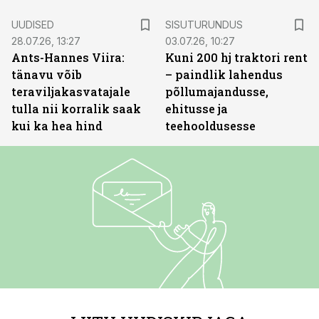
ST
UUDISED
SISUTURUNDUS
28.07.26, 13:27
03.07.26, 10:27
Ants-Hannes Viira:
Kuni 200 hj traktori rent
tänavu võib
– paindlik lahendus
teraviljakasvatajale
põllumajandusse,
tulla nii korralik saak
ehitusse ja
kui ka hea hind
teehooldusesse