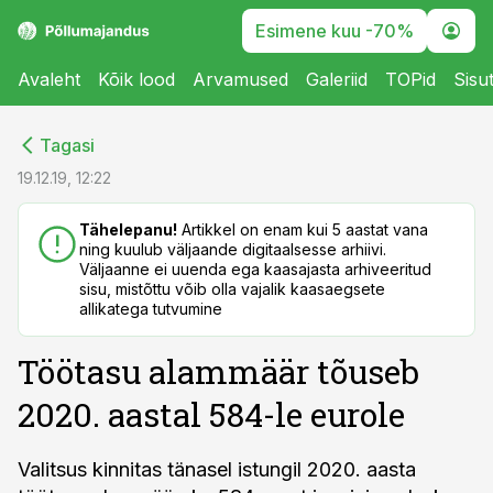
Esimene kuu -70%
Avaleht
Kõik lood
Arvamused
Galeriid
TOPid
Sisu
cebook
cebook
Tagasi
Twitter)
Twitter)
19.12.19, 12:22
kedIn
kedIn
Tähelepanu!
Artikkel on enam kui 5 aastat vana
ning kuulub väljaande digitaalsesse arhiivi.
ail
ail
Väljaanne ei uuenda ega kaasajasta arhiveeritud
sisu, mistõttu võib olla vajalik kaasaegsete
k
k
allikatega tutvumine
Töötasu alammäär tõuseb
2020. aastal 584-le eurole
Valitsus kinnitas tänasel istungil 2020. aasta