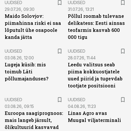
UUDISED
UUDISED
29.07.26, 09:30
31.07.26, 13:21
Maido Solovjov:
Põllul roomab tulevane
piimahinna riski ei saa
delikatess: Eesti ainsas
lõputult ühe osapoole
teofarmis kasvab 600
kanda jätta
000 tigu
UUDISED
UUDISED
03.08.26, 12:00
28.07.26, 11:44
Lugeja küsib: mis
Leedu valitsus seab
toimub Läti
piima kokkuostjatele
põllumajanduses?
uued piirid ja tugevdab
tootjate positsiooni
UUDISED
UUDISED
03.08.26, 09:15
04.08.26, 11:23
Euroopa saagiprognoos:
Linas Agro avas
mais langeb järsult,
Muugal viljaterminali
õlikultuurid kasvavad