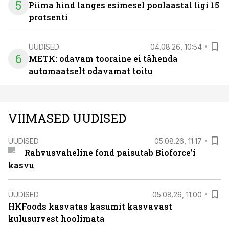
5
Piima hind langes esimesel poolaastal ligi 15
protsenti
UUDISED
04.08.26, 10:54
6
METK: odavam tooraine ei tähenda
automaatselt odavamat toitu
VIIMASED UUDISED
UUDISED
05.08.26, 11:17
Rahvusvaheline fond paisutab Bioforce’i
kasvu
UUDISED
05.08.26, 11:00
HKFoods kasvatas kasumit kasvavast
kulusurvest hoolimata