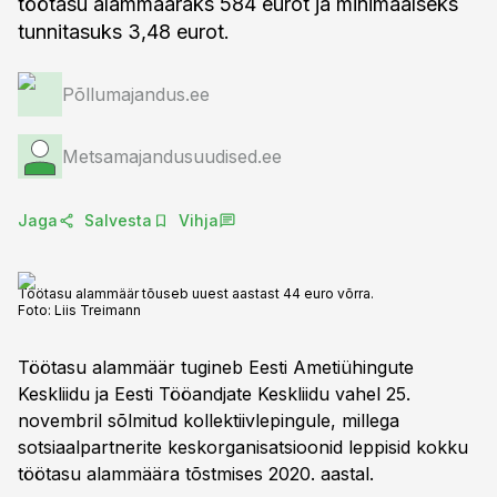
töötasu alammääraks 584 eurot ja minimaalseks
tunnitasuks 3,48 eurot.
Põllumajandus.ee
Metsamajandusuudised.ee
Jaga
Salvesta
Vihja
Töötasu alammäär tõuseb uuest aastast 44 euro võrra.
Foto:
Liis Treimann
Töötasu alammäär tugineb Eesti Ametiühingute
Keskliidu ja Eesti Tööandjate Keskliidu vahel 25.
novembril sõlmitud kollektiivlepingule, millega
sotsiaalpartnerite keskorganisatsioonid leppisid kokku
töötasu alammäära tõstmises 2020. aastal.