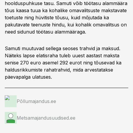
hoolduspuhkuse tasu. Samuti võib töötasu alammäära
tõus kaasa tuua ka kohalike omavalitsuste makstavate
toetuste ning hüvitiste tõusu, kuid mõjutada ka
pakutavate teenuste hindu, kui kohalik omavalitsus on
need sidunud töötasu alammääraga.
Samuti muutuvad sellega seoses trahvid ja maksud.
Näiteks lapse elatisraha tuleb uuest aastast maksta
senise 270 euro asemel 292 eurot ning tõusevad ka
haldusrikkumiste rahatrahvid, mida arvestatakse
päevapalga ulatuses.
Põllumajandus.ee
Metsamajandusuudised.ee