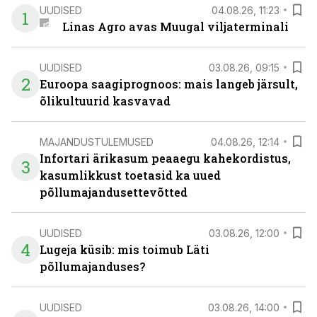
UUDISED
04.08.26, 11:23
1
Linas Agro avas Muugal viljaterminali
UUDISED
03.08.26, 09:15
2
Euroopa saagiprognoos: mais langeb järsult,
õlikultuurid kasvavad
MAJANDUSTULEMUSED
04.08.26, 12:14
Infortari ärikasum peaaegu kahekordistus,
3
kasumlikkust toetasid ka uued
põllumajandusettevõtted
UUDISED
03.08.26, 12:00
4
Lugeja küsib: mis toimub Läti
põllumajanduses?
UUDISED
03.08.26, 14:00