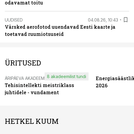
odavamat toitu
UUDISED
04.08.26, 10:43
Värsked aerofotod uuendavad Eesti kaarte ja
toetavad ruumiotsuseid
ÜRITUSED
8 akadeemilist tundi
Energiasäästli
ÄRIPÄEVA AKADEEMIA
Tehisintellekti meistriklass
2026
juhtidele - vundament
HETKEL KUUM