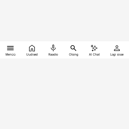
Menüü
Uudised
Raadio
Otsing
AI Chat
Logi sisse
Vana-Lõuna 39/1, 19094 Tallinn
(+372) 667 0111
pollumajandus@pollumajandus.ee
Telli
Reklaam
Firmast