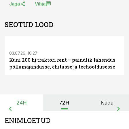
Jaga
Vihja
SEOTUD LOOD
ST
03.07.26, 10:27
Kuni 200 hj traktori rent – paindlik lahendus
põllumajandusse, ehitusse ja teehooldusesse
24H
72H
Nädal
ENIMLOETUD