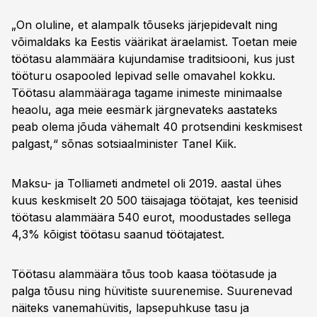
„On oluline, et alampalk tõuseks järjepidevalt ning
võimaldaks ka Eestis väärikat äraelamist. Toetan meie
töötasu alammäära kujundamise traditsiooni, kus just
tööturu osapooled lepivad selle omavahel kokku.
Töötasu alammääraga tagame inimeste minimaalse
heaolu, aga meie eesmärk järgnevateks aastateks
peab olema jõuda vähemalt 40 protsendini keskmisest
palgast,“ sõnas sotsiaalminister Tanel Kiik.
Maksu- ja Tolliameti andmetel oli 2019. aastal ühes
kuus keskmiselt 20 500 täisajaga töötajat, kes teenisid
töötasu alammäära 540 eurot, moodustades sellega
4,3% kõigist töötasu saanud töötajatest.
Töötasu alammäära tõus toob kaasa töötasude ja
palga tõusu ning hüvitiste suurenemise. Suurenevad
näiteks vanemahüvitis, lapsepuhkuse tasu ja