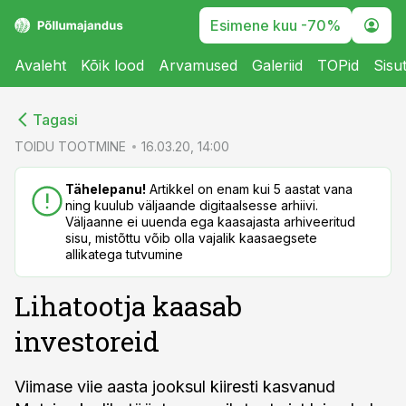
Esimene kuu -70%
Avaleht
Kõik lood
Arvamused
Galeriid
TOPid
Sisu
cebook
cebook
Tagasi
Twitter)
Twitter)
TOIDU TOOTMINE
16.03.20, 14:00
kedIn
kedIn
Tähelepanu!
Artikkel on enam kui 5 aastat vana
ning kuulub väljaande digitaalsesse arhiivi.
ail
ail
Väljaanne ei uuenda ega kaasajasta arhiveeritud
sisu, mistõttu võib olla vajalik kaasaegsete
k
k
allikatega tutvumine
Lihatootja kaasab
investoreid
Viimase viie aasta jooksul kiiresti kasvanud