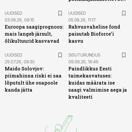
UUDISED
UUDISED
03.08.26, 09:15
05.08.26, 11:17
Euroopa saagiprognoos:
Rahvusvaheline fond
mais langeb järsult,
paisutab Bioforce’i
õlikultuurid kasvavad
kasvu
ST
UUDISED
SISUTURUNDUS
29.07.26, 09:30
09.06.26, 16:46
Maido Solovjov:
Paindlikkus Eesti
piimahinna riski ei saa
taimekasvatuses:
lõputult ühe osapoole
kuidas määrata ise
kanda jätta
saagi valmimise aega ja
kvaliteeti