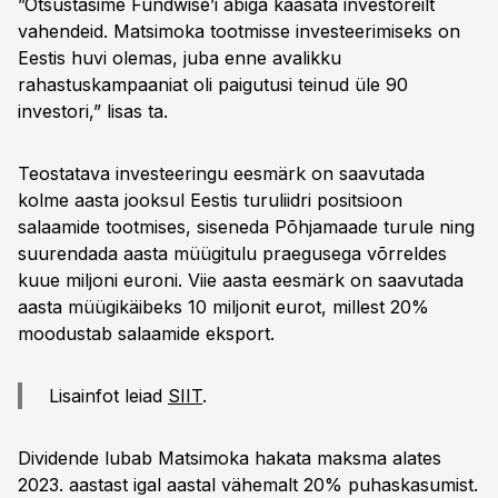
”Otsustasime Fundwise’i abiga kaasata investoreilt
vahendeid. Matsimoka tootmisse investeerimiseks on
Eestis huvi olemas, juba enne avalikku
rahastuskampaaniat oli paigutusi teinud üle 90
investori,” lisas ta.
Teostatava investeeringu eesmärk on saavutada
kolme aasta jooksul Eestis turuliidri positsioon
salaamide tootmises, siseneda Põhjamaade turule ning
suurendada aasta müügitulu praegusega võrreldes
kuue miljoni euroni. Viie aasta eesmärk on saavutada
aasta müügikäibeks 10 miljonit eurot, millest 20%
moodustab salaamide eksport.
Lisainfot leiad
SIIT
.
Dividende lubab Matsimoka hakata maksma alates
2023. aastast igal aastal vähemalt 20% puhaskasumist.