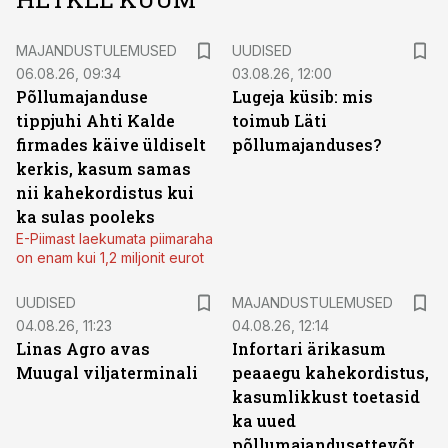
MAJANDUSTULEMUSED
UUDISED
06.08.26, 09:34
03.08.26, 12:00
Põllumajanduse
Lugeja küsib: mis
tippjuhi Ahti Kalde
toimub Läti
firmades käive üldiselt
põllumajanduses?
kerkis, kasum samas
nii kahekordistus kui
ka sulas pooleks
E-Piimast laekumata piimaraha
on enam kui 1,2 miljonit eurot
UUDISED
MAJANDUSTULEMUSED
04.08.26, 11:23
04.08.26, 12:14
Linas Agro avas
Infortari ärikasum
Muugal viljaterminali
peaaegu kahekordistus,
kasumlikkust toetasid
ka uued
põllumajandusettevõtted