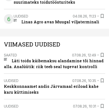
suurimateks toidutöösturiteks
UUDISED
04.08.26, 11:23
6
Linas Agro avas Muugal viljaterminali
VIIMASED UUDISED
SAATED
07.08.26, 12:49
Läti toidu käibemaksu alandamine tõi hinnad
alla. Analüütik: riik teeb seal tugevat kontrolli
UUDISED
07.08.26, 10:35
Keskkonnaamet andis Järvamaal eriload kahe
karu küttimiseks
UUDISED
07.08.26, 10:31