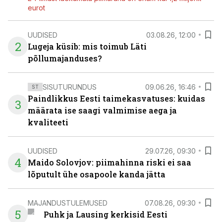
eurot
UUDISED
03.08.26, 12:00
2
Lugeja küsib: mis toimub Läti
põllumajanduses?
SISUTURUNDUS
09.06.26, 16:46
ST
Paindlikkus Eesti taimekasvatuses: kuidas
3
määrata ise saagi valmimise aega ja
kvaliteeti
UUDISED
29.07.26, 09:30
4
Maido Solovjov: piimahinna riski ei saa
lõputult ühe osapoole kanda jätta
MAJANDUSTULEMUSED
07.08.26, 09:30
5
Puhk ja Lausing kerkisid Eesti