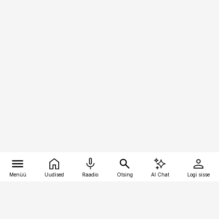
Menüü
Uudised
Raadio
Otsing
AI Chat
Logi sisse
Vana-Lõuna 39/1, 19094 Tallinn