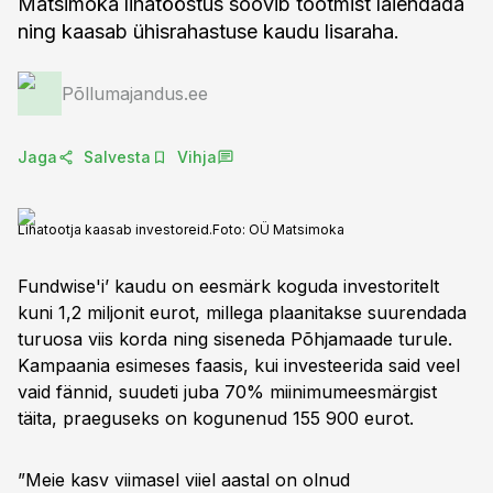
Matsimoka lihatööstus soovib tootmist laiendada
ning kaasab ühisrahastuse kaudu lisaraha.
Põllumajandus.ee
Jaga
Salvesta
Vihja
Lihatootja kaasab investoreid.
Foto:
OÜ Matsimoka
Fundwise'i’ kaudu on eesmärk koguda investoritelt
kuni 1,2 miljonit eurot, millega plaanitakse suurendada
turuosa viis korda ning siseneda Põhjamaade turule.
Kampaania esimeses faasis, kui investeerida said veel
vaid fännid, suudeti juba 70% miinimumeesmärgist
täita, praeguseks on kogunenud 155 900 eurot.
”Meie kasv viimasel viiel aastal on olnud