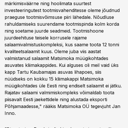
märkimisväärne ning hoolimata suurtest
investeeringutest tootmisvahenditesse oleme jõudnud
praeguse tootmisvõimsuse piiri lähedale. Nõudluse
rahuldamiseks suurendame tootmispinda kolm korda
ning soetame juurde seadmeid. Tootmishoone
juurdeehituse teisele korrusele rajame
salaamivalmistuskompleksi, kus saame toota 12 tonni
kvaliteetsalaamit kuus. Oleme juba viis aastat
valmistanud salaamit Matsimoka müügikohtades
asuvates kliimakappides. Kui alguses oli meil vaid üks
kapp Tartu Kaubamajas asuvas lihapoes, siis
nüüdseks on kokku 15 kliimakappi Matsimoka
müügikohtades üle Eesti ning endiselt salaamit ei jätku.
Rajatav salaami valmimiskompleks võimaldab toota
piisavalt Eesti jaekettidele ning alustada eksporti
Põhjamaadesse," rääkis Matsimoka OÜ tegevjuht Jan
Inno.