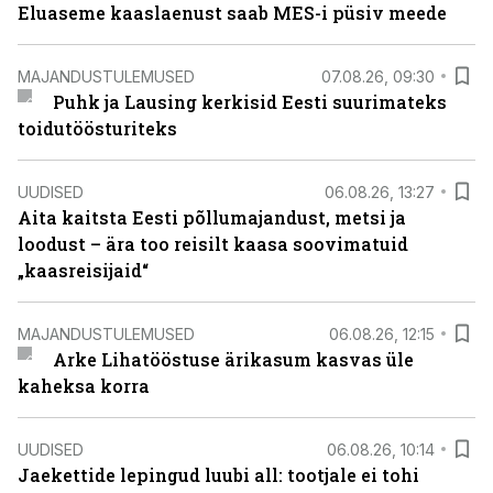
Eluaseme kaaslaenust saab MES-i püsiv meede
MAJANDUSTULEMUSED
07.08.26, 09:30
Puhk ja Lausing kerkisid Eesti suurimateks
toidutöösturiteks
UUDISED
06.08.26, 13:27
Aita kaitsta Eesti põllumajandust, metsi ja
loodust – ära too reisilt kaasa soovimatuid
„kaasreisijaid“
MAJANDUSTULEMUSED
06.08.26, 12:15
Arke Lihatööstuse ärikasum kasvas üle
kaheksa korra
UUDISED
06.08.26, 10:14
Jaekettide lepingud luubi all: tootjale ei tohi