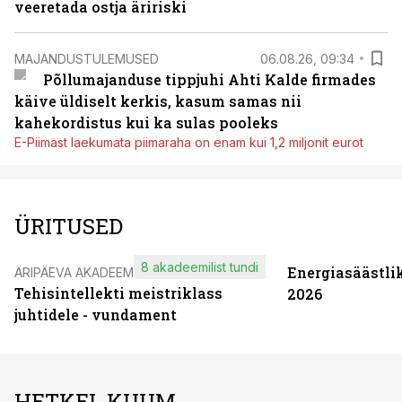
veeretada ostja äririski
MAJANDUSTULEMUSED
06.08.26, 09:34
Põllumajanduse tippjuhi Ahti Kalde firmades
käive üldiselt kerkis, kasum samas nii
kahekordistus kui ka sulas pooleks
E-Piimast laekumata piimaraha on enam kui 1,2 miljonit eurot
ÜRITUSED
8 akadeemilist tundi
Energiasäästli
ÄRIPÄEVA AKADEEMIA
Tehisintellekti meistriklass
2026
juhtidele - vundament
HETKEL KUUM