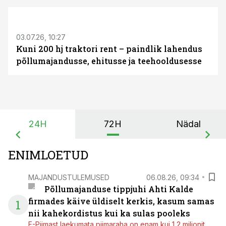
ST
03.07.26, 10:27
Kuni 200 hj traktori rent – paindlik lahendus
põllumajandusse, ehitusse ja teehooldusesse
24H
72H
Nädal
ENIMLOETUD
MAJANDUSTULEMUSED
06.08.26, 09:34
Põllumajanduse tippjuhi Ahti Kalde
firmades käive üldiselt kerkis, kasum samas
1
nii kahekordistus kui ka sulas pooleks
E-Piimast laekumata piimaraha on enam kui 1,2 miljonit