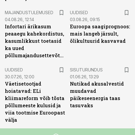
MAJANDUSTULEMUSED
UUDISED
04.08.26, 12:14
03.08.26, 09:15
Infortari ärikasum
Euroopa saagiprognoos:
peaaegu kahekordistus,
mais langeb järsult,
kasumlikkust toetasid
õlikultuurid kasvavad
ka uued
põllumajandusettevõtted
ST
UUDISED
SISUTURUNDUS
30.07.26, 12:00
01.06.26, 13:29
Väetisetootjad
Nutikad akusalvestid
hoiatavad: ELi
muudavad
kliimareform võib tõsta
päikeseenergia taas
põllumeeste kulusid ja
tasuvaks
viia tootmise Euroopast
välja