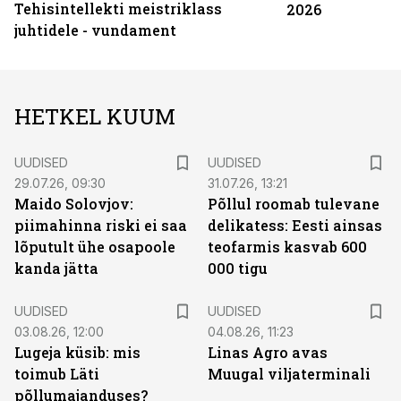
Tehisintellekti meistriklass
2026
juhtidele - vundament
HETKEL KUUM
UUDISED
UUDISED
29.07.26, 09:30
31.07.26, 13:21
Maido Solovjov:
Põllul roomab tulevane
piimahinna riski ei saa
delikatess: Eesti ainsas
lõputult ühe osapoole
teofarmis kasvab 600
kanda jätta
000 tigu
UUDISED
UUDISED
03.08.26, 12:00
04.08.26, 11:23
Lugeja küsib: mis
Linas Agro avas
toimub Läti
Muugal viljaterminali
põllumajanduses?