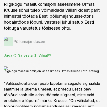
Riigikogu maaelukomisjoni aseesimehe Urmas
Kruuse sõnul tuleb võimaldada välisriikidest pärit
inimestel töötada Eesti põllumajandussektoris
hooajatööde lõpuni, vastasel juhul satub Eesti
toiduga varustatus tõsisesse ohtu.
Põllumajandus.ee
Jaga
Salvesta
Vihja
Riigikogu maaelukomisjoni aseesimees Urmas Kruuse.
Foto:
erakogu
“Valitsuskoalitsioon peab lõpetama segaste signaalide
saatmise ja ütlema üheselt, et praegu Eestis olev
tööjõud saab siin edasi töötada sügiseni, mitte vaid
eriolukorra lõpuni,” märkis Kruuse. “On välistatud, et
tööjõuprobleem põllumajanduses sel kevadel, eriti