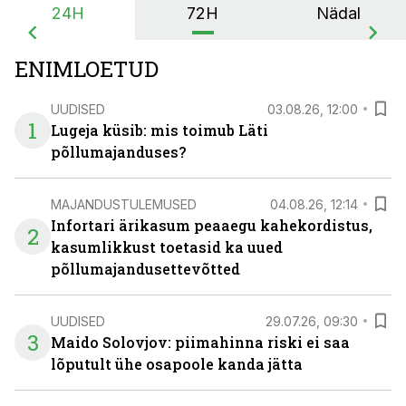
24H
72H
Nädal
ENIMLOETUD
UUDISED
03.08.26, 12:00
1
Lugeja küsib: mis toimub Läti
põllumajanduses?
MAJANDUSTULEMUSED
04.08.26, 12:14
Infortari ärikasum peaaegu kahekordistus,
2
kasumlikkust toetasid ka uued
põllumajandusettevõtted
UUDISED
29.07.26, 09:30
3
Maido Solovjov: piimahinna riski ei saa
lõputult ühe osapoole kanda jätta