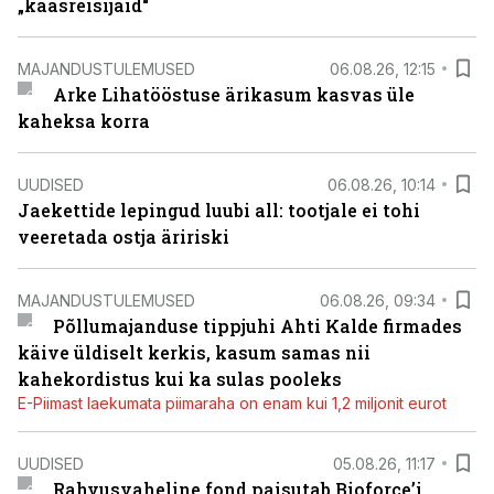
„kaasreisijaid“
MAJANDUSTULEMUSED
06.08.26, 12:15
Arke Lihatööstuse ärikasum kasvas üle
kaheksa korra
UUDISED
06.08.26, 10:14
Jaekettide lepingud luubi all: tootjale ei tohi
veeretada ostja äririski
MAJANDUSTULEMUSED
06.08.26, 09:34
Põllumajanduse tippjuhi Ahti Kalde firmades
käive üldiselt kerkis, kasum samas nii
kahekordistus kui ka sulas pooleks
E-Piimast laekumata piimaraha on enam kui 1,2 miljonit eurot
UUDISED
05.08.26, 11:17
Rahvusvaheline fond paisutab Bioforce’i