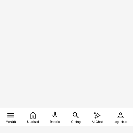
Menüü
Uudised
Raadio
Otsing
AI Chat
Logi sisse