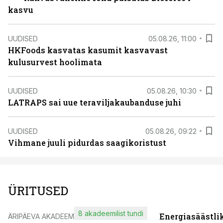
kasvu
UUDISED
05.08.26, 11:00
HKFoods kasvatas kasumit kasvavast
kulusurvest hoolimata
UUDISED
05.08.26, 10:30
LATRAPS sai uue teraviljakaubanduse juhi
UUDISED
05.08.26, 09:22
Vihmane juuli pidurdas saagikoristust
ÜRITUSED
8 akadeemilist tundi
Energiasäästli
ÄRIPÄEVA AKADEEMIA