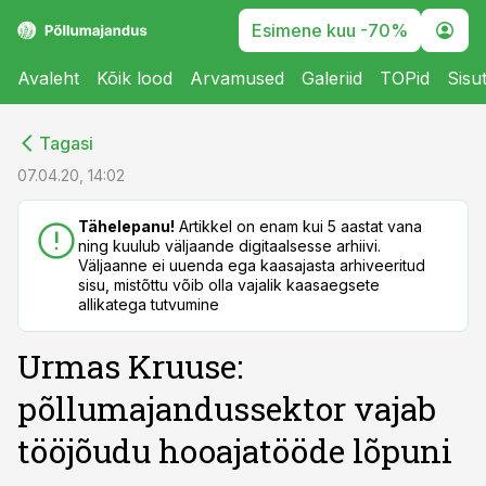
Esimene kuu -70%
Avaleht
Kõik lood
Arvamused
Galeriid
TOPid
Sisu
cebook
cebook
Tagasi
Twitter)
Twitter)
07.04.20, 14:02
kedIn
kedIn
Tähelepanu!
Artikkel on enam kui 5 aastat vana
ning kuulub väljaande digitaalsesse arhiivi.
ail
ail
Väljaanne ei uuenda ega kaasajasta arhiveeritud
sisu, mistõttu võib olla vajalik kaasaegsete
k
k
allikatega tutvumine
Urmas Kruuse:
põllumajandussektor vajab
tööjõudu hooajatööde lõpuni