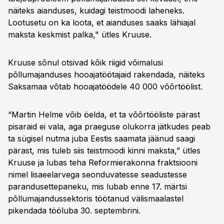
näiteks aianduses, kuidagi teistmoodi laheneks.
Lootusetu on ka loota, et aianduses saaks lähiajal
maksta keskmist palka," ütles Kruuse.
Kruuse sõnul otsivad kõik riigid võimalusi
põllumajanduses hooajatöötajaid rakendada, näiteks
Saksamaa võtab hooajatöödele 40 000 võõrtöölist.
“Martin Helme võib öelda, et ta võõrtööliste pärast
pisaraid ei vala, aga praeguse olukorra jätkudes peab
ta sügisel nutma juba Eestis saamata jäänud saagi
pärast, mis tuleb siis teistmoodi kinni maksta,” ütles
Kruuse ja lubas teha Reformierakonna fraktsiooni
nimel lisaeelarvega seonduvatesse seadustesse
parandusettepaneku, mis lubab enne 17. märtsi
põllumajandussektoris töötanud välismaalastel
pikendada tööluba 30. septembrini.