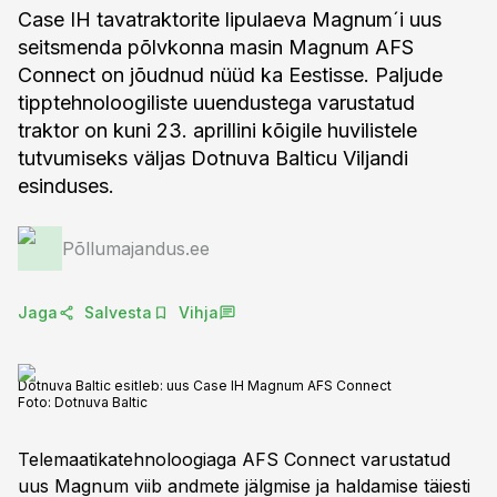
Case IH tavatraktorite lipulaeva Magnum´i uus
seitsmenda põlvkonna masin Magnum AFS
Connect on jõudnud nüüd ka Eestisse. Paljude
tipptehnoloogiliste uuendustega varustatud
traktor on kuni 23. aprillini kõigile huvilistele
tutvumiseks väljas Dotnuva Balticu Viljandi
esinduses.
Põllumajandus.ee
Jaga
Salvesta
Vihja
Dotnuva Baltic esitleb: uus Case IH Magnum AFS Connect
Foto:
Dotnuva Baltic
Telemaatikatehnoloogiaga AFS Connect varustatud
uus Magnum viib andmete jälgmise ja haldamise täiesti