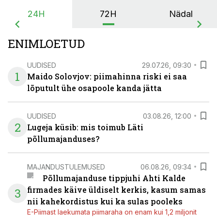
24H
72H
Nädal
ENIMLOETUD
UUDISED
29.07.26, 09:30
1
Maido Solovjov: piimahinna riski ei saa
lõputult ühe osapoole kanda jätta
UUDISED
03.08.26, 12:00
2
Lugeja küsib: mis toimub Läti
põllumajanduses?
MAJANDUSTULEMUSED
06.08.26, 09:34
Põllumajanduse tippjuhi Ahti Kalde
firmades käive üldiselt kerkis, kasum samas
3
nii kahekordistus kui ka sulas pooleks
E-Piimast laekumata piimaraha on enam kui 1,2 miljonit