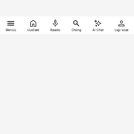
Menüü
Uudised
Raadio
Otsing
AI Chat
Logi sisse
Vana-Lõuna 39/1, 19094 Tallinn
(+372) 667 0111
pollumajandus@pollumajandus.ee
Telli
Reklaam
Firmast
Sisu kasutamisõigused
Ajakirjaniku
eetikakoodeks
Üldtingimused
Privaatsustingimused