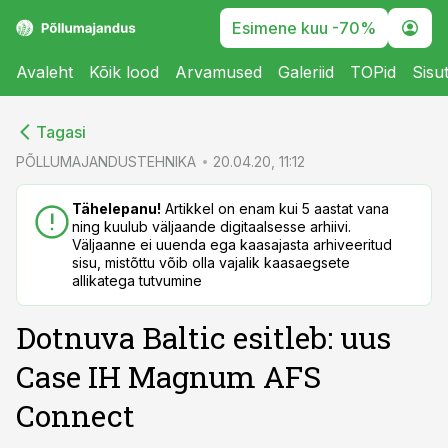
Esimene kuu -70%
Avaleht
Kõik lood
Arvamused
Galeriid
TOPid
Sisu
cebook
cebook
Tagasi
Twitter)
Twitter)
PÕLLUMAJANDUSTEHNIKA
20.04.20, 11:12
kedIn
kedIn
Tähelepanu!
Artikkel on enam kui 5 aastat vana
ning kuulub väljaande digitaalsesse arhiivi.
ail
ail
Väljaanne ei uuenda ega kaasajasta arhiveeritud
sisu, mistõttu võib olla vajalik kaasaegsete
k
k
allikatega tutvumine
Dotnuva Baltic esitleb: uus
Case IH Magnum AFS
Connect