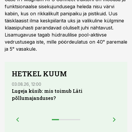
funktsionaalse sisekujundusega heleda nisu värvi
kabiin, kus on rikkalikult panipaiku ja pistikuid. Uus
täisklaasist ilma keskpiilarita uks ja valikuline külgmine
klaasipuhasti parandavad oluliselt juhi nähtavust.
Lisamugavuse tagab hüdraulilise pool-aktiivse
vedrustusega iste, mille pöördeulatus on 40ᵒ paremale
ja 5ᵒ vasakule.
HETKEL KUUM
03.08.26, 12:00
29.07
Lugeja küsib: mis toimub Läti
Maid
põllumajanduses?
lõpu