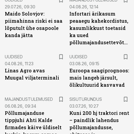
29.07.26, 09:30
04.08.26, 12:14
Maido Solovjov:
Infortari ärikasum
piimahinna riski ei saa
peaaegu kahekordistus,
lõputult ühe osapoole
kasumlikkust toetasid
kanda jätta
ka uued
põllumajandusettevõtted
UUDISED
UUDISED
04.08.26, 11:23
03.08.26, 09:15
Linas Agro avas
Euroopa saagiprognoos:
Muugal viljaterminali
mais langeb järsult,
õlikultuurid kasvavad
ST
MAJANDUSTULEMUSED
SISUTURUNDUS
06.08.26, 09:34
03.07.26, 10:27
Põllumajanduse
Kuni 200 hj traktori rent
tippjuhi Ahti Kalde
– paindlik lahendus
firmades käive üldiselt
põllumajandusse,