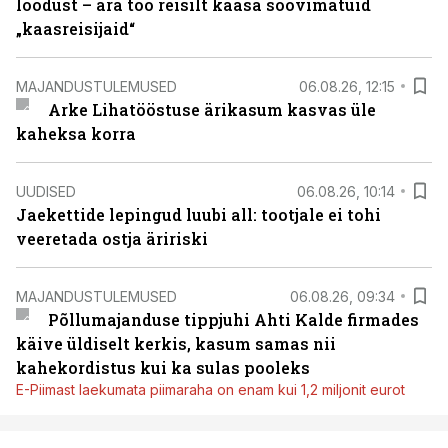
loodust – ära too reisilt kaasa soovimatuid
„kaasreisijaid“
MAJANDUSTULEMUSED
06.08.26, 12:15
Arke Lihatööstuse ärikasum kasvas üle
kaheksa korra
UUDISED
06.08.26, 10:14
Jaekettide lepingud luubi all: tootjale ei tohi
veeretada ostja äririski
MAJANDUSTULEMUSED
06.08.26, 09:34
Põllumajanduse tippjuhi Ahti Kalde firmades
käive üldiselt kerkis, kasum samas nii
kahekordistus kui ka sulas pooleks
E-Piimast laekumata piimaraha on enam kui 1,2 miljonit eurot