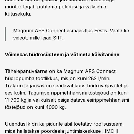
mootor tagab puhtama põlemise ja väiksema
kütusekulu.
Magnum AFS Connect esmaesitlus Eestis. Vaata ka
videot, mille leiad
SIIT
.
Võimekas hüdrosüsteem ja võtmeta käivitamine
Tähelepanuväärne on ka Magnum AFS Connect
hüdropumba tootlikkus, mis on kuni 282 l/min.
Traktori tagaosas on saadaval kuus hüdroväljavõtet ja
ees kolm. Tagumise rippmehhanismi tõstejõud on kuni
11 700 kg ja valikuliselt paigaldatava esirippmehhanismi
tõstejõud on kuni 4090 kg.
Uuenduslik on ka pidurite abil toetatav roolisüsteem,
mida hallatakse pöördeala juhtimiskeskuse HMC II