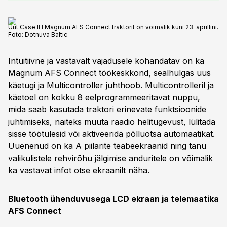
Uut Case IH Magnum AFS Connect traktorit on võimalik kuni 23. aprillini.
Foto:
Dotnuva Baltic
Intuitiivne ja vastavalt vajadusele kohandatav on ka
Magnum AFS Connect töökeskkond, sealhulgas uus
käetugi ja Multicontroller juhthoob. Multicontrolleril ja
käetoel on kokku 8 eelprogrammeeritavat nuppu,
mida saab kasutada traktori erinevate funktsioonide
juhtimiseks, näiteks muuta raadio helitugevust, lülitada
sisse töötulesid või aktiveerida põlluotsa automaatikat.
Uuenenud on ka A piilarite teabeekraanid ning tänu
valikulistele rehvirõhu jälgimise anduritele on võimalik
ka vastavat infot otse ekraanilt näha.
Bluetooth ühenduvusega LCD ekraan ja telemaatika
AFS Connect