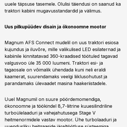
uuele täpsuse tasemele. Olulisi täiendusi on saanud ka
traktori kabiini mugavusstandardid ja välimus.
Uus pilkupüüdev disain ja ökonoomne mootor
Magnum AFS Connect mudelil on uus traktori esiosa
kujundus ja iluvõre, mille valikulised LED esilaternad ja
kabiinile kinnitatavad 360-kraadised töötuled tagavad
valgusvoo üle 35 000 luumeni. Traktori esi- ja
tagaosale on võimalik ühendada kuni neli eraldi
kaamerat, suurendamaks veelgi liiklusohutust ja
parandamaks ülevaadet masina haakeriistadele.
Uuel Magnumil on suure pöördemomendiga,
ökonoomne ja töökindel 8,7-liitrine kuuesilindriline
turboülelaaduri ja vahejahutusega Stage V
heitmenormidele vastav mootor. Ühe turbolaaduri ja
uuendusliku heitgaaside järeltöötluse süsteemiga