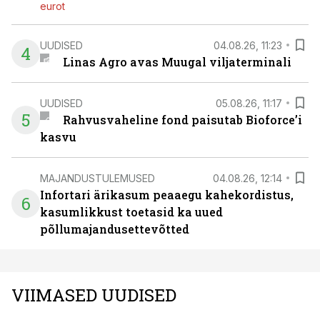
eurot
UUDISED
04.08.26, 11:23
4
Linas Agro avas Muugal viljaterminali
UUDISED
05.08.26, 11:17
5
Rahvusvaheline fond paisutab Bioforce’i
kasvu
MAJANDUSTULEMUSED
04.08.26, 12:14
Infortari ärikasum peaaegu kahekordistus,
6
kasumlikkust toetasid ka uued
põllumajandusettevõtted
VIIMASED UUDISED