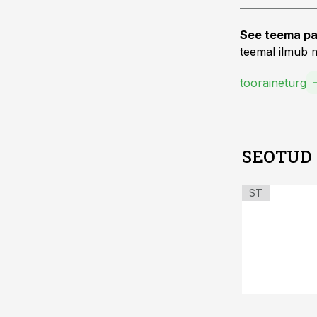
See teema pa
teemal ilmub m
tooraineturg
SEOTUD
ST