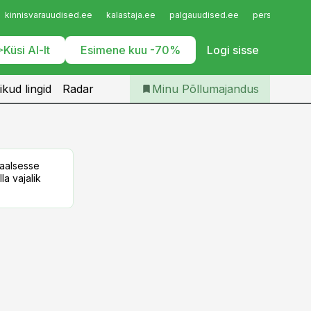
Iseteenindus
kinnisvarauudised.ee
kalastaja.ee
palgauudised.ee
personaliuudi
Telli Põllumajandus
Küsi AI-lt
Esimene kuu -70%
Logi sisse
ikud lingid
Radar
Minu Põllumajandus
taalsesse
la vajalik