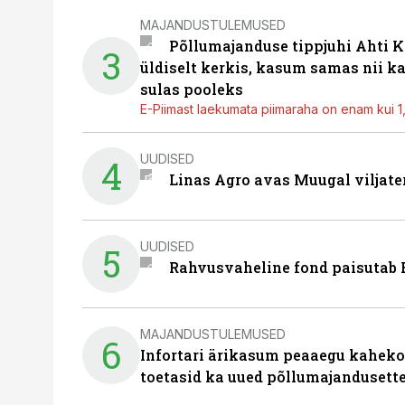
MAJANDUSTULEMUSED
Põllumajanduse tippjuhi Ahti K
3
üldiselt kerkis, kasum samas nii k
sulas pooleks
E-Piimast laekumata piimaraha on enam kui 1,2
UUDISED
4
Linas Agro avas Muugal viljate
UUDISED
5
Rahvusvaheline fond paisutab B
MAJANDUSTULEMUSED
6
Infortari ärikasum peaaegu kaheko
toetasid ka uued põllumajandusett