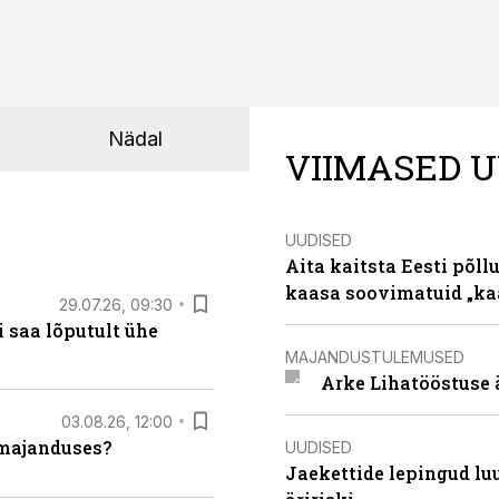
Nädal
VIIMASED U
UUDISED
Aita kaitsta Eesti põllu
kaasa soovimatuid „kaa
29.07.26, 09:30
 saa lõputult ühe
MAJANDUSTULEMUSED
Arke Lihatööstuse 
03.08.26, 12:00
umajanduses?
UUDISED
Jaekettide lepingud luub