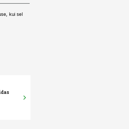
se, kui sel
idas