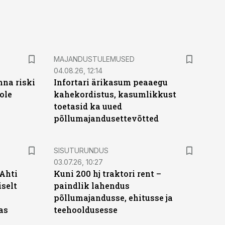
MAJANDUSTULEMUSED
04.08.26, 12:14
nna riski
Infortari ärikasum peaaegu
ole
kahekordistus, kasumlikkust
toetasid ka uued
põllumajandusettevõtted
ST
SISUTURUNDUS
03.07.26, 10:27
 Ahti
Kuni 200 hj traktori rent –
iselt
paindlik lahendus
põllumajandusse, ehitusse ja
as
teehooldusesse