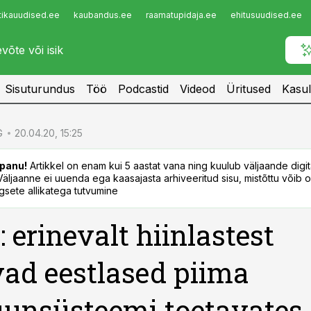
tikauudised.ee
kaubandus.ee
raamatupidaja.ee
ehitusuudised.ee
Infopank
Radar
Sisuturundus
Töö
Podcastid
Videod
Üritused
Kasul
G
20.04.20, 15:25
panu!
Artikkel on enam kui 5 aastat vana ning kuulub väljaande digi
. Väljaanne ei uuenda ega kaasajasta arhiveeritud sisu, mistõttu võib ol
sete allikatega tutvumine
 erinevalt hiinlastest
vad eestlased piima
unsüsteemi toetavates