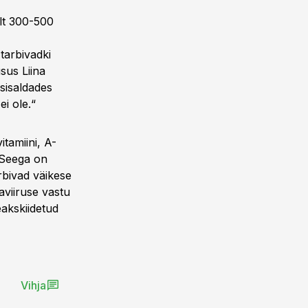
alt 300-500
tarbivadki
sus Liina
 sisaldades
i ole.“
tamiini, A-
 „Seega on
arbivad väikese
aviiruse vastu
akskiidetud
Vihja