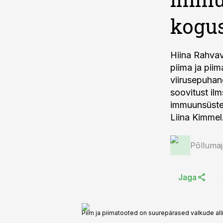
kogu
Hiina Rahvava
piima ja pii
viirusepuhan
soovitust ilm
immuunsüstee
Liina Kimmel
Põlluma
Jaga
Piim ja piimatooted on suurepärased valkude allika