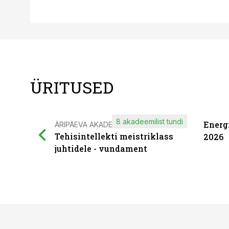
ÜRITUSED
8 akadeemilist tundi
Energ
ÄRIPÄEVA AKADEEMIA
Tehisintellekti meistriklass
2026
juhtidele - vundament