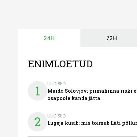
24H
72H
ENIMLOETUD
UUDISED
1
Maido Solovjov: piimahinna riski ei
osapoole kanda jätta
UUDISED
2
Lugeja küsib: mis toimub Läti põll