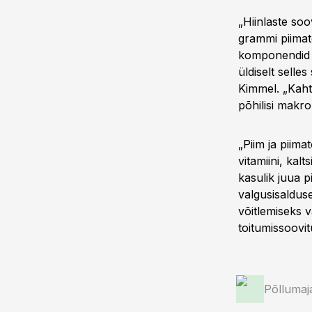
„Hiinlaste soo
grammi piimat
komponendid k
üldiselt selle
Kimmel. „Kaht
põhilisi makr
„Piim ja piima
vitamiini, kal
kasulik juua p
valgusisaldus
võitlemiseks 
toitumissoovit
Põllumaj