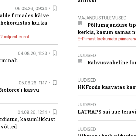
äririski
06.08.26, 09:34
alde firmades käive
MAJANDUSTULEMUSED
ahekordistus kui ka
Põllumajanduse tip
kerkis, kasum samas ni
 miljonit eurot
E-Piimast laekumata piimaraha
04.08.26, 11:23
UUDISED
rminali
Rahvusvaheline fon
UUDISED
05.08.26, 11:17
HKFoods kasvatas kas
ioforce’i kasvu
UUDISED
LATRAPS sai uue teravi
04.08.26, 12:14
rdistus, kasumlikkust
evõtted
UUDISED