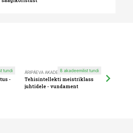
 saagikoristust
t tundi
8 akadeemilist tundi
ÄRIPÄEVA AKADEEMIA
IT KOOLIT
tus -
Tehisintellekti meistriklass
Muutuste
juhtidele - vundament
praktilis