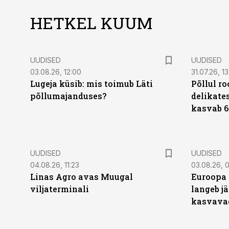
HETKEL KUUM
UUDISED
UUDISED
03.08.26, 12:00
31.07.26, 13
Lugeja küsib: mis toimub Läti
Põllul r
põllumajanduses?
delikates
kasvab 6
UUDISED
UUDISED
04.08.26, 11:23
03.08.26, 0
Linas Agro avas Muugal
Euroopa 
viljaterminali
langeb jä
kasvava