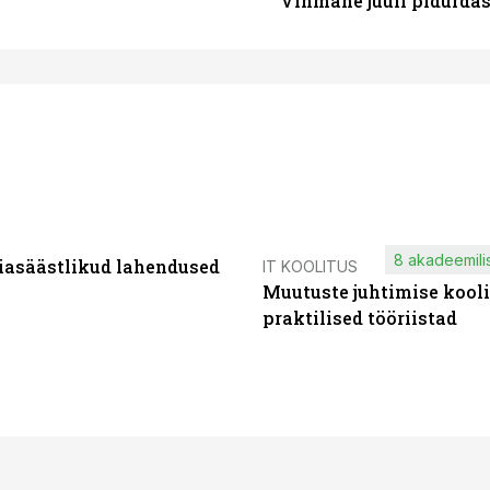
Vihmane juuli pidurdas
8 akadeemilis
iasäästlikud lahendused
IT KOOLITUS
Muutuste juhtimise kooli
praktilised tööriistad