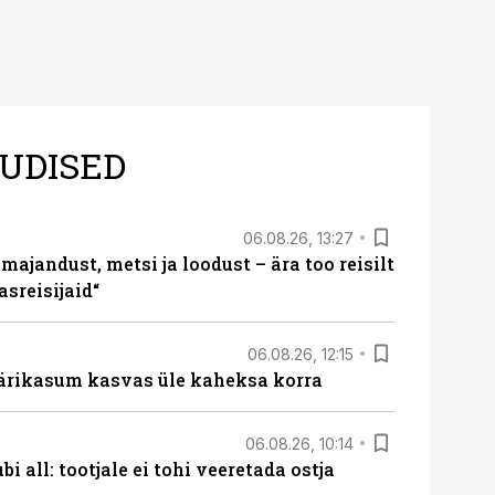
UDISED
06.08.26, 13:27
majandust, metsi ja loodust – ära too reisilt
sreisijaid“
06.08.26, 12:15
ärikasum kasvas üle kaheksa korra
06.08.26, 10:14
i all: tootjale ei tohi veeretada ostja