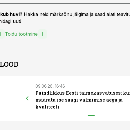
kub huvi?
Hakka neid märksõnu jälgima ja saad alati teavitu
idagi uut!
Toidu tootmine
 LOOD
09.06.26, 16:46
Paindlikkus Eesti taimekasvatuses: ku
määrata ise saagi valmimise aega ja
kvaliteeti