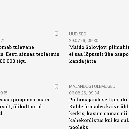
UUDISED
:21
29.07.26, 09:30
oomab tulevane
Maido Solovjov: piimahi
s: Eesti ainsas teofarmis
ei saa lõputult ühe osapo
00 000 tigu
kanda jätta
MAJANDUSTULEMUSED
9:15
06.08.26, 09:34
saagiprognoos: mais
Põllumajanduse tippjuhi
rsult, õlikultuurid
Kalde firmades käive üld
d
kerkis, kasum samas nii
kahekordistus kui ka sul
pooleks