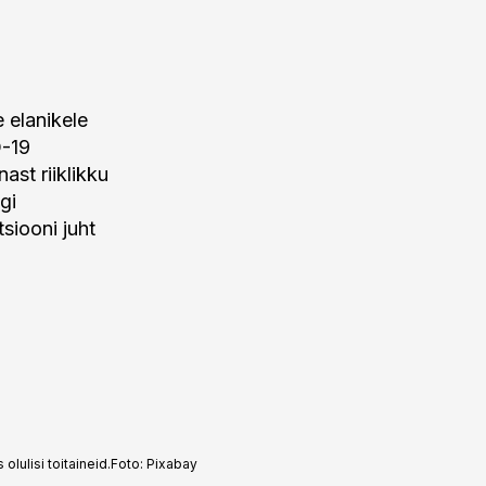
e elanikele
D-19
ast riiklikku
gi
siooni juht
lulisi toitaineid.
Foto:
Pixabay