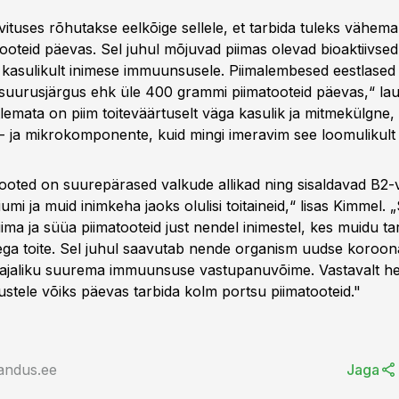
vituses rõhutakse eelkõige sellele, et tarbida tuleks vähem
ooteid päevas. Sel juhul mõjuvad piimas olevad bioaktiivsed
asulikult inimese immuunsusele. Piimalembesed eestlased 
s suurusjärgus ehk üle 400 grammi piimatooteid päevas,“ lau
lemata on piim toiteväärtuselt väga kasulik ja mitmekülgne,
o- ja mikrokomponente, kuid mingi imeravim see loomulikult e
tooted on suurepärased valkude allikad ning sisaldavad B2-vi
tsiumi ja muid inimkeha jaoks olulisi toitaineid,“ lisas Kimmel.
iima ja süüa piimatooteid just nendel inimestel, kes muidu t
ega toite. Sel juhul saavutab nende organism uudse koroon
vajaliku suurema immuunsuse vastupanuvõime. Vastavalt he
ustele võiks päevas tarbida kolm portsu piimatooteid."
andus.ee
Jaga