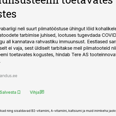
stes
bariigi neli suurt piimatööstuse ühingut lõid kohalikel
matoodete tarbimise juhised, lootuses tugevdada COVI
gu all kannatava rahvastiku immuunsust. Eestlased sarn
selt ei vaja, sest üldiselt tarbitakse meil piimatooteid nii
mi toetavates kogustes, hindab Tere AS tooteinnovat
.
jandus.ee
Salvesta
Vihja
d ning sisaldavad B2-vitamiini, A-vitamiini, kaltsiumi ja muid inimkeha jaoks o