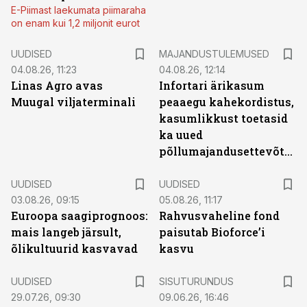
E-Piimast laekumata piimaraha
on enam kui 1,2 miljonit eurot
UUDISED
MAJANDUSTULEMUSED
04.08.26, 11:23
04.08.26, 12:14
Linas Agro avas
Infortari ärikasum
Muugal viljaterminali
peaaegu kahekordistus,
kasumlikkust toetasid
ka uued
põllumajandusettevõtted
UUDISED
UUDISED
03.08.26, 09:15
05.08.26, 11:17
Euroopa saagiprognoos:
Rahvusvaheline fond
mais langeb järsult,
paisutab Bioforce’i
õlikultuurid kasvavad
kasvu
ST
UUDISED
SISUTURUNDUS
29.07.26, 09:30
09.06.26, 16:46