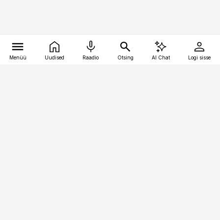
Menüü
Uudised
Raadio
Otsing
AI Chat
Logi sisse
Vana-Lõuna 39/1, 19094 Tallinn
(+372) 667 0111
pollumajandus@pollumajandus.ee
Telli
Reklaam
Firmast
Sisu kasutamisõigused
Ajakirjaniku
eetikakoodeks