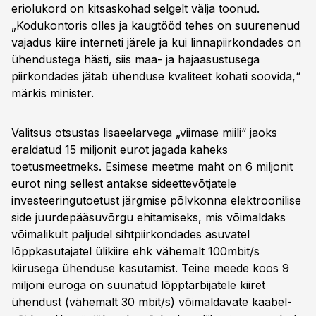
eriolukord on kitsaskohad selgelt välja toonud.
„Kodukontoris olles ja kaugtööd tehes on suurenenud
vajadus kiire interneti järele ja kui linnapiirkondades on
ühendustega hästi, siis maa- ja hajaasustusega
piirkondades jätab ühenduse kvaliteet kohati soovida,“
märkis minister.
Valitsus otsustas lisaeelarvega „viimase miili“ jaoks
eraldatud 15 miljonit eurot jagada kaheks
toetusmeetmeks. Esimese meetme maht on 6 miljonit
eurot ning sellest antakse sideettevõtjatele
investeeringutoetust järgmise põlvkonna elektroonilise
side juurdepääsuvõrgu ehitamiseks, mis võimaldaks
võimalikult paljudel sihtpiirkondades asuvatel
lõppkasutajatel ülikiire ehk vähemalt 100mbit/s
kiirusega ühenduse kasutamist. Teine meede koos 9
miljoni euroga on suunatud lõpptarbijatele kiiret
ühendust (vähemalt 30 mbit/s) võimaldavate kaabel-