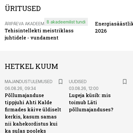
ÜRITUSED
8 akadeemilist tundi
Energiasäästli
ÄRIPÄEVA AKADEEMIA
Tehisintellekti meistriklass
2026
juhtidele - vundament
HETKEL KUUM
MAJANDUSTULEMUSED
UUDISED
06.08.26, 09:34
03.08.26, 12:00
Põllumajanduse
Lugeja küsib: mis
tippjuhi Ahti Kalde
toimub Läti
firmades käive üldiselt
põllumajanduses?
kerkis, kasum samas
nii kahekordistus kui
ka sulas pooleks