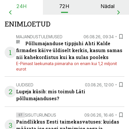
24H
72H
Nädal
ENIMLOETUD
MAJANDUSTULEMUSED
06.08.26, 09:34
Põllumajanduse tippjuhi Ahti Kalde
firmades käive üldiselt kerkis, kasum samas
1
nii kahekordistus kui ka sulas pooleks
E-Piimast laekumata piimaraha on enam kui 1,2 miljonit
eurot
UUDISED
03.08.26, 12:00
2
Lugeja küsib: mis toimub Läti
põllumajanduses?
SISUTURUNDUS
09.06.26, 16:46
ST
Paindlikkus Eesti taimekasvatuses: kuidas
3
määrata ise saagi valmimise aega ja