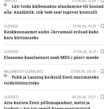
SAATED
07.08.26, 12:49
Läti toidu käibemaksu alandamine tõi hinnad
alla. Analüütik: riik teeb seal tugevat kontrolli
UUDISED
07.08.26, 10:35
Keskkonnaamet andis Järvamaal eriload kahe
karu küttimiseks
UUDISED
07.08.26, 10:31
Eluaseme kaaslaenust saab MES-i püsiv meede
MAJANDUSTULEMUSED
07.08.26, 09:30
Puhk ja Lausing kerkisid Eesti suurimateks
toidutöösturiteks
UUDISED
06.08.26, 13:27
Aita kaitsta Eesti põllumajandust, metsi ja
loodust – ära too reisilt kaasa soovimatuid