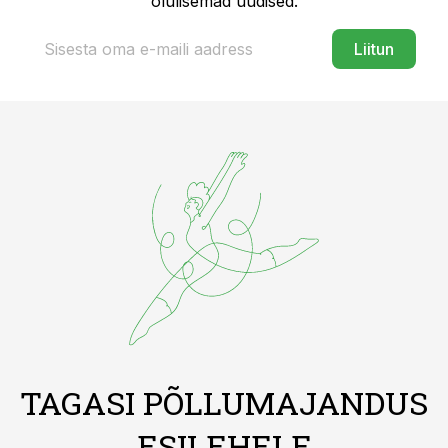
olulisemad uudised.
Liitun
TAGASI PÕLLUMAJANDUS
ESILEHELE