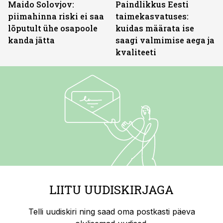
Maido Solovjov:
Paindlikkus Eesti
piimahinna riski ei saa
taimekasvatuses:
lõputult ühe osapoole
kuidas määrata ise
kanda jätta
saagi valmimise aega ja
kvaliteeti
LIITU UUDISKIRJAGA
Telli uudiskiri ning saad oma postkasti päeva