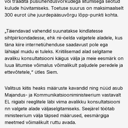
või traadita püsiühendusvõrkudega liitumisega seotud
kulude hüvitamiseks. Toetuse suurus on maksimaalselt
300 eurot ühe juurdepääsuvõrgu lõpp-punkti kohta.
„Täiendavad vahendid suunatakse kindlatesse
sihtpiirkondadesse, ehk nii-öelda valgetele aladele, kus
täna kiire internetiühenduse saadavust pole ega
lähiajal muidu ei tuleks. Kriitilisemad alad selgitame
avaliku konsultatsiooni käigus välja ja meie eesmärk on
luua liitumise võimalus võimalikult paljudele peredele ja
ettevõtetele,“ ütles Siem.
Valitsus kiitis heaks määruste kavandid ning nüüd asub
Majandus- ja Kommunikatsiooniministeerium vastavalt
EL riigiabi reeglitele läbi viima avalikku konsultatsiooni
nn valgete alade väljaselgitamiseks. Seejärel töötab
ministeerium välja täpsed määrused, eesmärgiga
meetmed võimalikult ruttu avada.