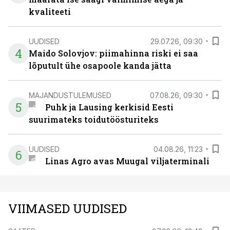
kvaliteeti
UUDISED
29.07.26, 09:30
4
Maido Solovjov: piimahinna riski ei saa
lõputult ühe osapoole kanda jätta
MAJANDUSTULEMUSED
07.08.26, 09:30
5
Puhk ja Lausing kerkisid Eesti
suurimateks toidutöösturiteks
UUDISED
04.08.26, 11:23
6
Linas Agro avas Muugal viljaterminali
VIIMASED UUDISED