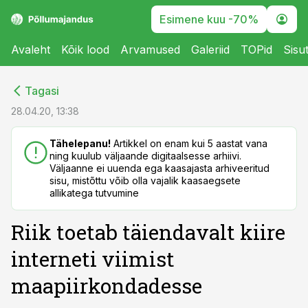
Esimene kuu -70%
Avaleht
Kõik lood
Arvamused
Galeriid
TOPid
Sisu
cebook
cebook
Tagasi
Twitter)
Twitter)
28.04.20, 13:38
kedIn
kedIn
Tähelepanu!
Artikkel on enam kui 5 aastat vana
ning kuulub väljaande digitaalsesse arhiivi.
ail
ail
Väljaanne ei uuenda ega kaasajasta arhiveeritud
sisu, mistõttu võib olla vajalik kaasaegsete
k
k
allikatega tutvumine
Riik toetab täiendavalt kiire
interneti viimist
maapiirkondadesse