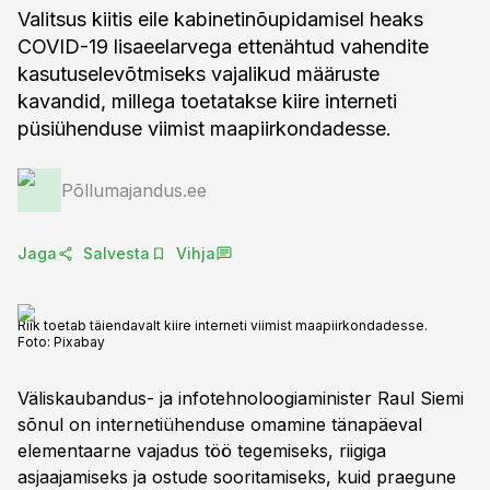
Valitsus kiitis eile kabinetinõupidamisel heaks
COVID-19 lisaeelarvega ettenähtud vahendite
kasutuselevõtmiseks vajalikud määruste
kavandid, millega toetatakse kiire interneti
püsiühenduse viimist maapiirkondadesse.
Põllumajandus.ee
Jaga
Salvesta
Vihja
Riik toetab täiendavalt kiire interneti viimist maapiirkondadesse.
Foto:
Pixabay
Väliskaubandus- ja infotehnoloogiaminister Raul Siemi
sõnul on internetiühenduse omamine tänapäeval
elementaarne vajadus töö tegemiseks, riigiga
asjaajamiseks ja ostude sooritamiseks, kuid praegune