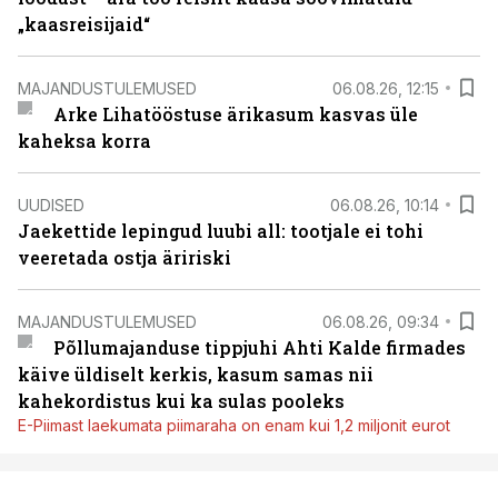
„kaasreisijaid“
MAJANDUSTULEMUSED
06.08.26, 12:15
Arke Lihatööstuse ärikasum kasvas üle
kaheksa korra
UUDISED
06.08.26, 10:14
Jaekettide lepingud luubi all: tootjale ei tohi
veeretada ostja äririski
MAJANDUSTULEMUSED
06.08.26, 09:34
Põllumajanduse tippjuhi Ahti Kalde firmades
käive üldiselt kerkis, kasum samas nii
kahekordistus kui ka sulas pooleks
E-Piimast laekumata piimaraha on enam kui 1,2 miljonit eurot