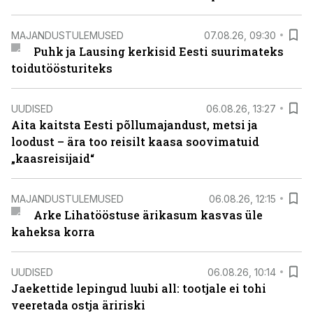
MAJANDUSTULEMUSED
07.08.26, 09:30
Puhk ja Lausing kerkisid Eesti suurimateks
toidutöösturiteks
UUDISED
06.08.26, 13:27
Aita kaitsta Eesti põllumajandust, metsi ja
loodust – ära too reisilt kaasa soovimatuid
„kaasreisijaid“
MAJANDUSTULEMUSED
06.08.26, 12:15
Arke Lihatööstuse ärikasum kasvas üle
kaheksa korra
UUDISED
06.08.26, 10:14
Jaekettide lepingud luubi all: tootjale ei tohi
veeretada ostja äririski