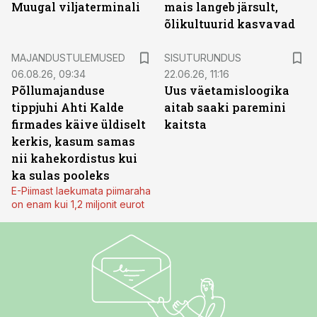
Muugal viljaterminali
mais langeb järsult,
õlikultuurid kasvavad
ST
MAJANDUSTULEMUSED
SISUTURUNDUS
06.08.26, 09:34
22.06.26, 11:16
Põllumajanduse
Uus väetamisloogika
tippjuhi Ahti Kalde
aitab saaki paremini
firmades käive üldiselt
kaitsta
kerkis, kasum samas
nii kahekordistus kui
ka sulas pooleks
E-Piimast laekumata piimaraha
on enam kui 1,2 miljonit eurot