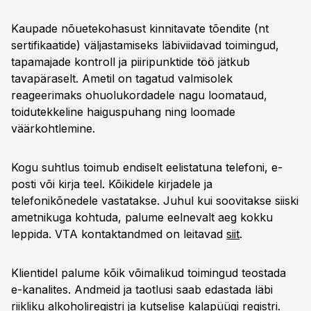
Kaupade nõuetekohasust kinnitavate tõendite (nt
sertifikaatide) väljastamiseks läbiviidavad toimingud,
tapamajade kontroll ja piiripunktide töö jätkub
tavapäraselt. Ametil on tagatud valmisolek
reageerimaks ohuolukordadele nagu loomataud,
toidutekkeline haiguspuhang ning loomade
väärkohtlemine.
Kogu suhtlus toimub endiselt eelistatuna telefoni, e-
posti või kirja teel. Kõikidele kirjadele ja
telefonikõnedele vastatakse. Juhul kui soovitakse siiski
ametnikuga kohtuda, palume eelnevalt aeg kokku
leppida. VTA kontaktandmed on leitavad
siit
.
Klientidel palume kõik võimalikud toimingud teostada
e-kanalites. Andmeid ja taotlusi saab edastada läbi
riikliku
alkoholiregistri
ja
kutselise kalapüügi registri
.