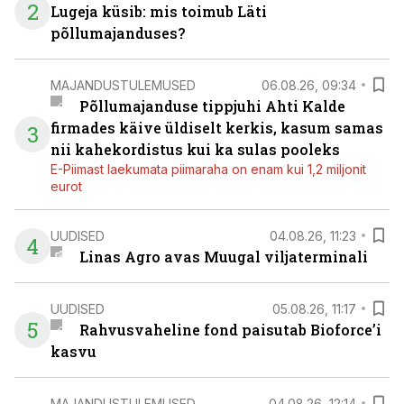
2
Lugeja küsib: mis toimub Läti
põllumajanduses?
MAJANDUSTULEMUSED
06.08.26, 09:34
Põllumajanduse tippjuhi Ahti Kalde
firmades käive üldiselt kerkis, kasum samas
3
nii kahekordistus kui ka sulas pooleks
E-Piimast laekumata piimaraha on enam kui 1,2 miljonit
eurot
UUDISED
04.08.26, 11:23
4
Linas Agro avas Muugal viljaterminali
UUDISED
05.08.26, 11:17
5
Rahvusvaheline fond paisutab Bioforce’i
kasvu
MAJANDUSTULEMUSED
04.08.26, 12:14