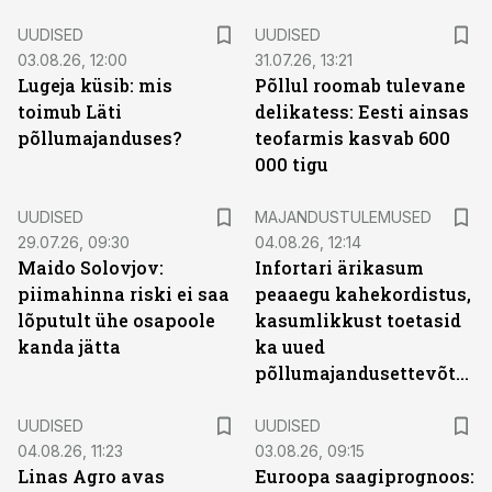
UUDISED
UUDISED
03.08.26, 12:00
31.07.26, 13:21
Lugeja küsib: mis
Põllul roomab tulevane
toimub Läti
delikatess: Eesti ainsas
põllumajanduses?
teofarmis kasvab 600
000 tigu
UUDISED
MAJANDUSTULEMUSED
29.07.26, 09:30
04.08.26, 12:14
Maido Solovjov:
Infortari ärikasum
piimahinna riski ei saa
peaaegu kahekordistus,
lõputult ühe osapoole
kasumlikkust toetasid
kanda jätta
ka uued
põllumajandusettevõtted
UUDISED
UUDISED
04.08.26, 11:23
03.08.26, 09:15
Linas Agro avas
Euroopa saagiprognoos: