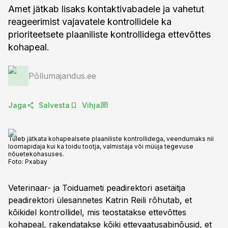
Amet jätkab lisaks kontaktivabadele ja vahetut
reageerimist vajavatele kontrollidele ka
prioriteetsete plaaniliste kontrollidega ettevõttes
kohapeal.
Põllumajandus.ee
Jaga
Salvesta
Vihja
Tuleb jätkata kohapealsete plaaniliste kontrollidega, veendumaks nii
loomapidaja kui ka toidu tootja, valmistaja või müüja tegevuse
nõuetekohasuses.
Foto:
Pxabay
Veterinaar- ja Toiduameti peadirektori asetäitja
peadirektori ülesannetes Katrin Reili rõhutab, et
kõikidel kontrollidel, mis teostatakse ettevõttes
kohapeal, rakendatakse kõiki ettevaatusabinõusid, et