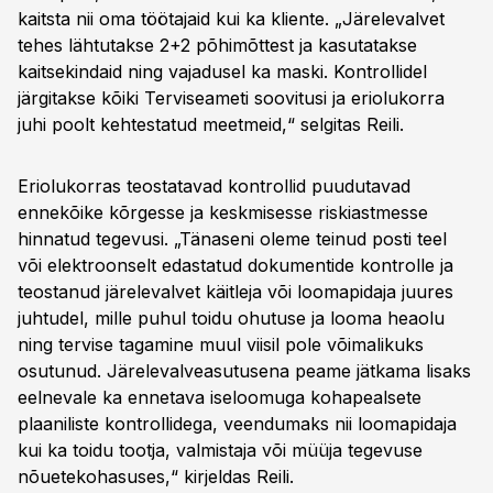
kaitsta nii oma töötajaid kui ka kliente. „Järelevalvet
tehes lähtutakse 2+2 põhimõttest ja kasutatakse
kaitsekindaid ning vajadusel ka maski. Kontrollidel
järgitakse kõiki Terviseameti soovitusi ja eriolukorra
juhi poolt kehtestatud meetmeid,“ selgitas Reili.
Eriolukorras teostatavad kontrollid puudutavad
ennekõike kõrgesse ja keskmisesse riskiastmesse
hinnatud tegevusi. „Tänaseni oleme teinud posti teel
või elektroonselt edastatud dokumentide kontrolle ja
teostanud järelevalvet käitleja või loomapidaja juures
juhtudel, mille puhul toidu ohutuse ja looma heaolu
ning tervise tagamine muul viisil pole võimalikuks
osutunud. Järelevalveasutusena peame jätkama lisaks
eelnevale ka ennetava iseloomuga kohapealsete
plaaniliste kontrollidega, veendumaks nii loomapidaja
kui ka toidu tootja, valmistaja või müüja tegevuse
nõuetekohasuses,“ kirjeldas Reili.