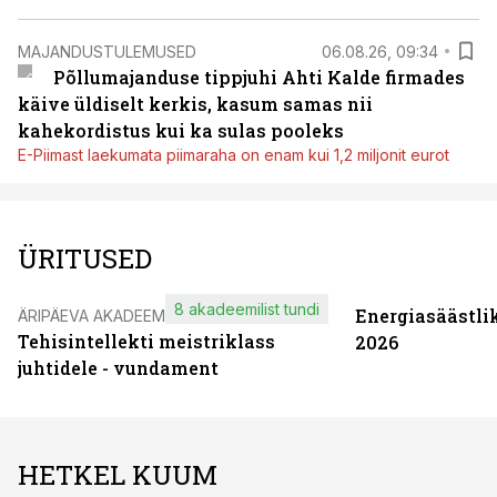
MAJANDUSTULEMUSED
06.08.26, 09:34
Põllumajanduse tippjuhi Ahti Kalde firmades
käive üldiselt kerkis, kasum samas nii
kahekordistus kui ka sulas pooleks
E-Piimast laekumata piimaraha on enam kui 1,2 miljonit eurot
ÜRITUSED
8 akadeemilist tundi
Energiasäästli
ÄRIPÄEVA AKADEEMIA
Tehisintellekti meistriklass
2026
juhtidele - vundament
HETKEL KUUM