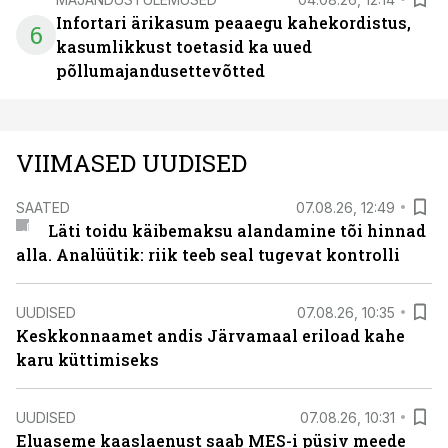
Infortari ärikasum peaaegu kahekordistus,
6
kasumlikkust toetasid ka uued
põllumajandusettevõtted
VIIMASED UUDISED
SAATED
07.08.26, 12:49
Läti toidu käibemaksu alandamine tõi hinnad
alla. Analüütik: riik teeb seal tugevat kontrolli
UUDISED
07.08.26, 10:35
Keskkonnaamet andis Järvamaal eriload kahe
karu küttimiseks
UUDISED
07.08.26, 10:31
Eluaseme kaaslaenust saab MES-i püsiv meede