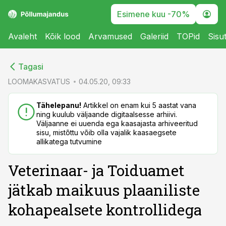
Esimene kuu -70%
Avaleht
Kõik lood
Arvamused
Galeriid
TOPid
Sisu
cebook
cebook
Tagasi
Twitter)
Twitter)
LOOMAKASVATUS
04.05.20, 09:33
kedIn
kedIn
Tähelepanu!
Artikkel on enam kui 5 aastat vana
ning kuulub väljaande digitaalsesse arhiivi.
ail
ail
Väljaanne ei uuenda ega kaasajasta arhiveeritud
sisu, mistõttu võib olla vajalik kaasaegsete
k
k
allikatega tutvumine
Veterinaar- ja Toiduamet
jätkab maikuus plaaniliste
kohapealsete kontrollidega