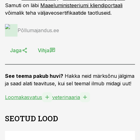
Samuti on läbi
Maaeluministeeriumi kliendiportaali
võimalik teha väljaveosertifikaatide taotluseid.
Põllumajandus.ee
Jaga
Vihja
See teema pakub huvi?
Hakka neid märksõnu jälgima
ja saad alati teavituse, kui sel teemal ilmub midagi uut!
Loomakasvatus
veterinaaria
SEOTUD LOOD
ST