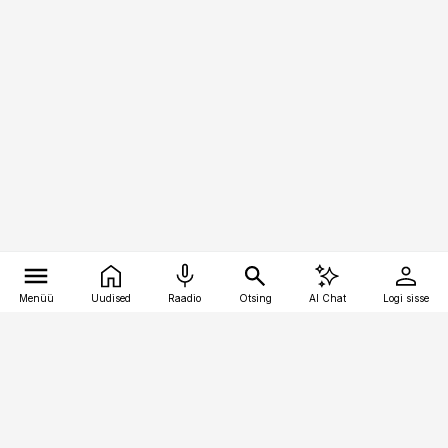
Menüü
Uudised
Raadio
Otsing
AI Chat
Logi sisse
Vana-Lõuna 39/1, 19094 Tallinn
(+372) 667 0111
pollumajandus@pollumajandus.ee