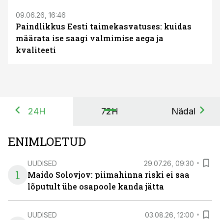
09.06.26, 16:46
Paindlikkus Eesti taimekasvatuses: kuidas
määrata ise saagi valmimise aega ja
kvaliteeti
24H
72H
Nädal
ENIMLOETUD
UUDISED
29.07.26, 09:30
1
Maido Solovjov: piimahinna riski ei saa
lõputult ühe osapoole kanda jätta
UUDISED
03.08.26, 12:00