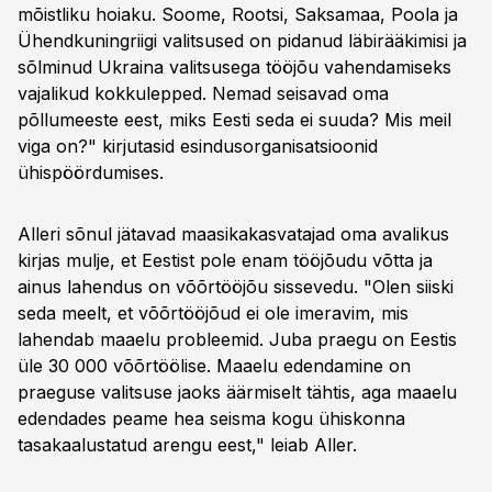
mõistliku hoiaku. Soome, Rootsi, Saksamaa, Poola ja
Ühendkuningriigi valitsused on pidanud läbirääkimisi ja
sõlminud Ukraina valitsusega tööjõu vahendamiseks
vajalikud kokkulepped. Nemad seisavad oma
põllumeeste eest, miks Eesti seda ei suuda? Mis meil
viga on?" kirjutasid esindusorganisatsioonid
ühispöördumises.
Alleri sõnul jätavad maasikakasvatajad oma avalikus
kirjas mulje, et Eestist pole enam tööjõudu võtta ja
ainus lahendus on võõrtööjõu sissevedu. "Olen siiski
seda meelt, et võõrtööjõud ei ole imeravim, mis
lahendab maaelu probleemid. Juba praegu on Eestis
üle 30 000 võõrtöölise. Maaelu edendamine on
praeguse valitsuse jaoks äärmiselt tähtis, aga maaelu
edendades peame hea seisma kogu ühiskonna
tasakaalustatud arengu eest," leiab Aller.