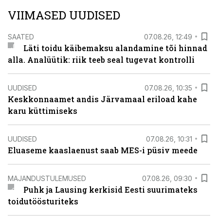
VIIMASED UUDISED
SAATED
07.08.26, 12:49
Läti toidu käibemaksu alandamine tõi hinnad
alla. Analüütik: riik teeb seal tugevat kontrolli
UUDISED
07.08.26, 10:35
Keskkonnaamet andis Järvamaal eriload kahe
karu küttimiseks
UUDISED
07.08.26, 10:31
Eluaseme kaaslaenust saab MES-i püsiv meede
MAJANDUSTULEMUSED
07.08.26, 09:30
Puhk ja Lausing kerkisid Eesti suurimateks
toidutöösturiteks