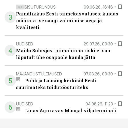
SISUTURUNDUS
09.06.26, 16:46
ST
Paindlikkus Eesti taimekasvatuses: kuidas
3
määrata ise saagi valmimise aega ja
kvaliteeti
UUDISED
29.07.26, 09:30
4
Maido Solovjov: piimahinna riski ei saa
lõputult ühe osapoole kanda jätta
MAJANDUSTULEMUSED
07.08.26, 09:30
5
Puhk ja Lausing kerkisid Eesti
suurimateks toidutöösturiteks
UUDISED
04.08.26, 11:23
6
Linas Agro avas Muugal viljaterminali