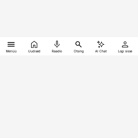
Menüü
Uudised
Raadio
Otsing
AI Chat
Logi sisse
Vana-Lõuna 39/1, 19094 Tallinn
(+372) 667 0111
pollumajandus@pollumajandus.ee
Telli
Reklaam
Firmast