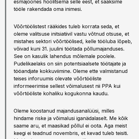
esmajoones hoolitsema selle eest, et saaksime
tööle rakendada oma inimesi.
Võõrtöölistest rääkides tuleb korrata seda, et
oleme valitsuse initsiatiivil vastu võtnud otsuse, et
mistahes sektori võõrtöölised, kelle tööluba lõpeb,
võivad kuni 31. juulini töötada põllumajanduses.
See on kasulik lahendus mõlemale poolele.
Pudelikaelaks on siin potentsiaalsete töötajate ja
tööandjate kokkuviimine. Oleme ette valmistanud
teises inforuumis olevate võõrtööliste
informeerimise sellest võimalusest nii PPA kui
võõrtööliste kohaliku kogukonna kaudu.
Oleme koostanud majandusanalüüsi, milles
hindame riske ja võimalusi iganädalaselt. Me kõik
saame aru, et maasikad põllul ei oota. Aga meist
keegi ei teadnud novembris, et kevad tuleb teisiti.