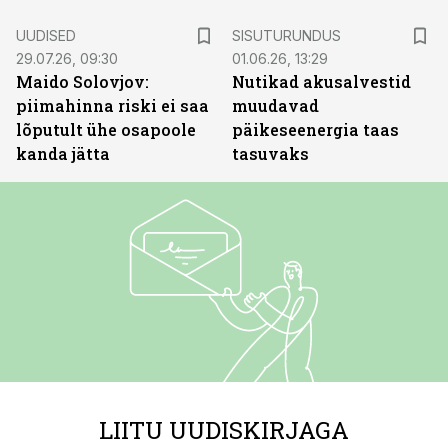
ST
UUDISED
SISUTURUNDUS
29.07.26, 09:30
01.06.26, 13:29
Maido Solovjov:
Nutikad akusalvestid
piimahinna riski ei saa
muudavad
lõputult ühe osapoole
päikeseenergia taas
kanda jätta
tasuvaks
LIITU UUDISKIRJAGA