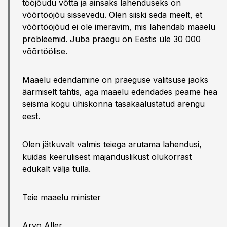
tööjõudu võtta ja ainsaks lahenduseks on
võõrtööjõu sissevedu. Olen siiski seda meelt, et
võõrtööjõud ei ole imeravim, mis lahendab maaelu
probleemid. Juba praegu on Eestis üle 30 000
võõrtöölise.
Maaelu edendamine on praeguse valitsuse jaoks
äärmiselt tähtis, aga maaelu edendades peame hea
seisma kogu ühiskonna tasakaalustatud arengu
eest.
Olen jätkuvalt valmis teiega arutama lahendusi,
kuidas keerulisest majanduslikust olukorrast
edukalt välja tulla.
Teie maaelu minister
Arvo Aller