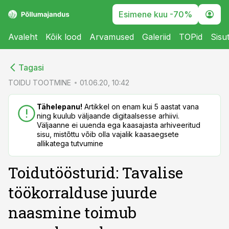
Esimene kuu -70%
Avaleht
Kõik lood
Arvamused
Galeriid
TOPid
Sisu
cebook
cebook
Tagasi
Twitter)
Twitter)
TOIDU TOOTMINE
01.06.20, 10:42
kedIn
kedIn
Tähelepanu!
Artikkel on enam kui 5 aastat vana
ning kuulub väljaande digitaalsesse arhiivi.
ail
ail
Väljaanne ei uuenda ega kaasajasta arhiveeritud
sisu, mistõttu võib olla vajalik kaasaegsete
k
k
allikatega tutvumine
Toidutöösturid: Tavalise
töökorralduse juurde
naasmine toimub