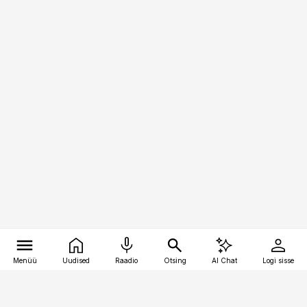
Menüü
Uudised
Raadio
Otsing
AI Chat
Logi sisse