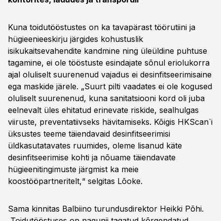
Kuna toidutööstustes on ka tavapärast töörutiini ja
hügieenieeskirju järgides kohustuslik
isikukaitsevahendite kandmine ning üleüldine puhtuse
tagamine, ei ole tööstuste esindajate sõnul eriolukorra
ajal oluliselt suurenenud vajadus ei desinfitseerimisaine
ega maskide järele. „Suurt pilti vaadates ei ole kogused
oluliselt suurenenud, kuna sanitatsiooni kord oli juba
eelnevalt üles ehitatud erinevate riskide, sealhulgas
viiruste, preventatiivseks hävitamiseks. Kõigis HKScan`i
üksustes teeme täiendavaid desinfitseerimisi
üldkasutatavates ruumides, oleme lisanud käte
desinfitseerimise kohti ja nõuame täiendavate
hügieenitingimuste järgmist ka meie
koostööpartneritelt,“ selgitas Lõoke.
Sama kinnitas Balbiino turundusdirektor Heikki Põhi.
„Toidutööstuses on nagunii tagatud kõrgendatud