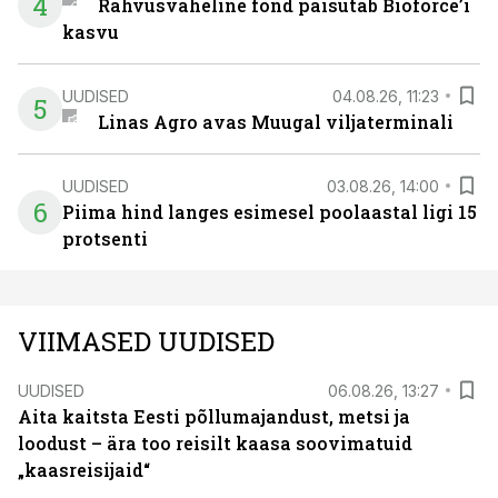
4
Rahvusvaheline fond paisutab Bioforce’i
kasvu
UUDISED
04.08.26, 11:23
5
Linas Agro avas Muugal viljaterminali
UUDISED
03.08.26, 14:00
6
Piima hind langes esimesel poolaastal ligi 15
protsenti
VIIMASED UUDISED
UUDISED
06.08.26, 13:27
Aita kaitsta Eesti põllumajandust, metsi ja
loodust – ära too reisilt kaasa soovimatuid
„kaasreisijaid“