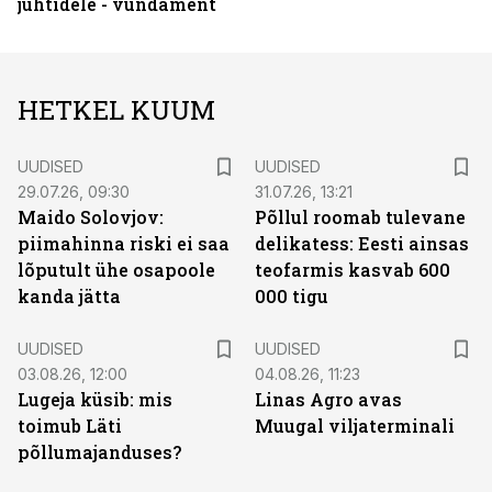
juhtidele - vundament
HETKEL KUUM
UUDISED
UUDISED
29.07.26, 09:30
31.07.26, 13:21
Maido Solovjov:
Põllul roomab tulevane
piimahinna riski ei saa
delikatess: Eesti ainsas
lõputult ühe osapoole
teofarmis kasvab 600
kanda jätta
000 tigu
UUDISED
UUDISED
03.08.26, 12:00
04.08.26, 11:23
Lugeja küsib: mis
Linas Agro avas
toimub Läti
Muugal viljaterminali
põllumajanduses?