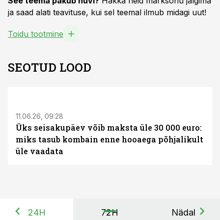
See teema pakub huvi?
Hakka neid märksõnu jälgima
ja saad alati teavituse, kui sel teemal ilmub midagi uut!
Toidu tootmine
SEOTUD LOOD
ST
11.06.26, 09:28
Üks seisakupäev võib maksta üle 30 000 euro:
miks tasub kombain enne hooaega põhjalikult
üle vaadata
24H
72H
Nädal