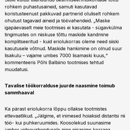
rohkem puhastusaineid, samuti kasutavad
koristusteenust pakkuvad partnerid oluliselt rohkem
ohutust tagavaid aineid ja töövahendeid. „Maske
igapäevaselt meie tootmises ei kasutata - sügavkülma
tingimustes on niiskuse tõttu maskide kandmine
komplitseeritud - kuid eriolukorras oleme need siiski
kasutusele võtnud. Maskide hankimine on olnud suur
lisakulu – vajame umbes 7000 lisamaski kuus,“
kommenteeris Põhi Balbiino tootmises tehtud
muudatusi.
Tavalise töökorralduse juurde naasmine toimub
sammhaaval
Ka pärast eriolukorra lõppu ollakse tootmistes
ettevaatlikud. „Jälgime, et inimesed hoiaksid distantsi nii
töö- kui puhkeruumides. Koosolekud suunasime
ümber videovahendusele ning piirasime korraga