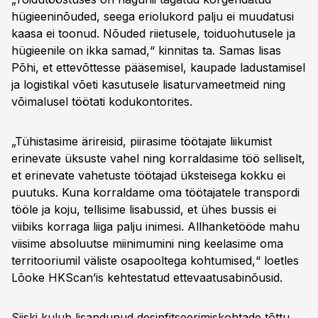
hügieeninõuded, seega eriolukord palju ei muudatusi
kaasa ei toonud. Nõuded riietusele, toiduohutusele ja
hügieenile on ikka samad,“ kinnitas ta. Samas lisas
Põhi, et ettevõttesse pääsemisel, kaupade ladustamisel
ja logistikal võeti kasutusele lisaturvameetmeid ning
võimalusel töötati kodukontorites.
„Tühistasime ärireisid, piirasime töötajate liikumist
erinevate üksuste vahel ning korraldasime töö selliselt,
et erinevate vahetuste töötajad üksteisega kokku ei
puutuks. Kuna korraldame oma töötajatele transpordi
tööle ja koju, tellisime lisabussid, et ühes bussis ei
viibiks korraga liiga palju inimesi. Allhanketööde mahu
viisime absoluutse miinimumini ning keelasime oma
territooriumil väliste osapooltega kohtumised,“ loetles
Lõoke HKScan’is kehtestatud ettevaatusabinõusid.
Siiski kulub lisandunud desinfitseerimiskohtade tõttu