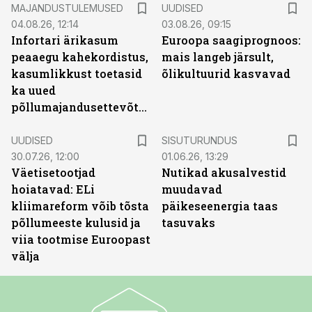
MAJANDUSTULEMUSED
UUDISED
04.08.26, 12:14
03.08.26, 09:15
Infortari ärikasum
Euroopa saagiprognoos:
peaaegu kahekordistus,
mais langeb järsult,
kasumlikkust toetasid
õlikultuurid kasvavad
ka uued
põllumajandusettevõtted
ST
UUDISED
SISUTURUNDUS
30.07.26, 12:00
01.06.26, 13:29
Väetisetootjad
Nutikad akusalvestid
hoiatavad: ELi
muudavad
kliimareform võib tõsta
päikeseenergia taas
põllumeeste kulusid ja
tasuvaks
viia tootmise Euroopast
välja