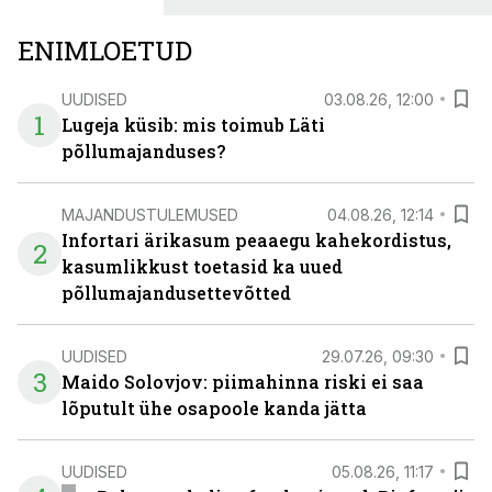
ENIMLOETUD
UUDISED
03.08.26, 12:00
1
Lugeja küsib: mis toimub Läti
põllumajanduses?
MAJANDUSTULEMUSED
04.08.26, 12:14
Infortari ärikasum peaaegu kahekordistus,
2
kasumlikkust toetasid ka uued
põllumajandusettevõtted
UUDISED
29.07.26, 09:30
3
Maido Solovjov: piimahinna riski ei saa
lõputult ühe osapoole kanda jätta
UUDISED
05.08.26, 11:17