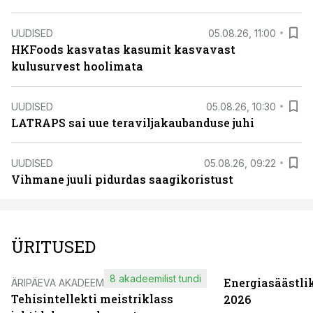
UUDISED
05.08.26, 11:00
HKFoods kasvatas kasumit kasvavast
kulusurvest hoolimata
UUDISED
05.08.26, 10:30
LATRAPS sai uue teraviljakaubanduse juhi
UUDISED
05.08.26, 09:22
Vihmane juuli pidurdas saagikoristust
ÜRITUSED
8 akadeemilist tundi
Energiasäästli
ÄRIPÄEVA AKADEEMIA
Tehisintellekti meistriklass
2026