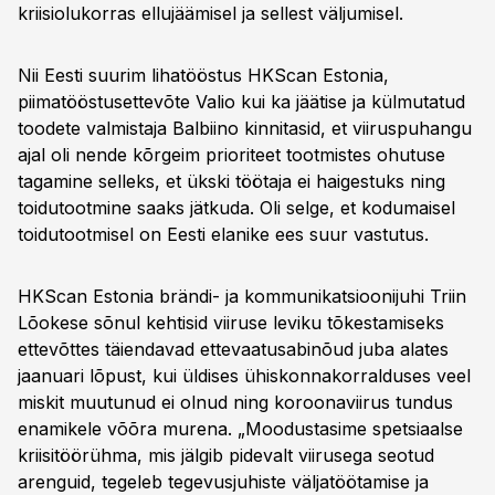
kriisiolukorras ellujäämisel ja sellest väljumisel.
Nii Eesti suurim lihatööstus HKScan Estonia,
piimatööstusettevõte Valio kui ka jäätise ja külmutatud
toodete valmistaja Balbiino kinnitasid, et viiruspuhangu
ajal oli nende kõrgeim prioriteet tootmistes ohutuse
tagamine selleks, et ükski töötaja ei haigestuks ning
toidutootmine saaks jätkuda. Oli selge, et kodumaisel
toidutootmisel on Eesti elanike ees suur vastutus.
HKScan Estonia brändi- ja kommunikatsioonijuhi Triin
Lõokese sõnul kehtisid viiruse leviku tõkestamiseks
ettevõttes täiendavad ettevaatusabinõud juba alates
jaanuari lõpust, kui üldises ühiskonnakorralduses veel
miskit muutunud ei olnud ning koroonaviirus tundus
enamikele võõra murena. „Moodustasime spetsiaalse
kriisitöörühma, mis jälgib pidevalt viirusega seotud
arenguid, tegeleb tegevusjuhiste väljatöötamise ja