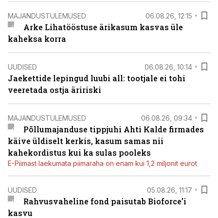
MAJANDUSTULEMUSED
06.08.26, 12:15
Arke Lihatööstuse ärikasum kasvas üle
kaheksa korra
UUDISED
06.08.26, 10:14
Jaekettide lepingud luubi all: tootjale ei tohi
veeretada ostja äririski
MAJANDUSTULEMUSED
06.08.26, 09:34
Põllumajanduse tippjuhi Ahti Kalde firmades
käive üldiselt kerkis, kasum samas nii
kahekordistus kui ka sulas pooleks
E-Piimast laekumata piimaraha on enam kui 1,2 miljonit eurot
UUDISED
05.08.26, 11:17
Rahvusvaheline fond paisutab Bioforce’i
kasvu