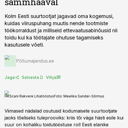
sammhaaval
Kolm Eesti suurtootjat jagavad oma kogemusi,
kuidas viiruspuhang muutis nende tootmiste
töökorraldust ja milliseid ettevaatusabinõusid nii
toidu kui ka töötajate ohutuse tagamiseks
kasutusele võeti.
Põllumajandus.ee
Jaga
Salvesta
Vihja
HKScani Rakvere Lihatööstus
Foto:
Meelika Sander-Sõrmus
Viimased nädalad osutusid kodumaisete suurtootjate
jaoks tõeliseks tuleprooviks: kriis tõi väga hästi esile kui
suur on kohaliku toidutööstuse roll Eesti elanike