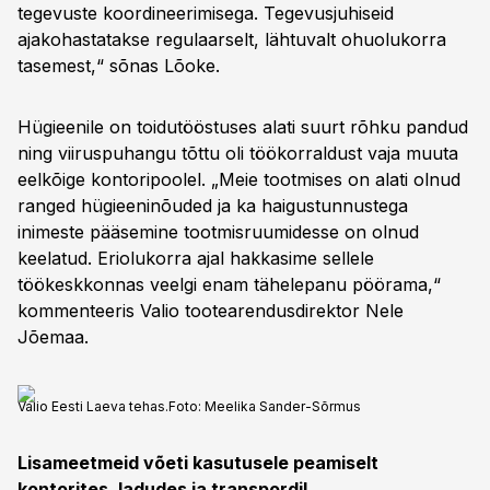
tegevuste koordineerimisega. Tegevusjuhiseid
ajakohastatakse regulaarselt, lähtuvalt ohuolukorra
tasemest,“ sõnas Lõoke.
Hügieenile on toidutööstuses alati suurt rõhku pandud
ning viiruspuhangu tõttu oli töökorraldust vaja muuta
eelkõige kontoripoolel. „Meie tootmises on alati olnud
ranged hügieeninõuded ja ka haigustunnustega
inimeste pääsemine tootmisruumidesse on olnud
keelatud. Eriolukorra ajal hakkasime sellele
töökeskkonnas veelgi enam tähelepanu pöörama,“
kommenteeris Valio tootearendusdirektor Nele
Jõemaa.
Valio Eesti Laeva tehas.
Foto:
Meelika Sander-Sõrmus
Lisameetmeid võeti kasutusele peamiselt
kontorites, ladudes ja transpordil