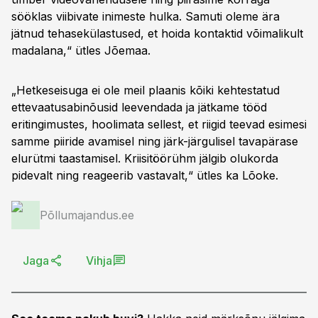
sööklas viibivate inimeste hulka. Samuti oleme ära
jätnud tehasekülastused, et hoida kontaktid võimalikult
madalana,“ ütles Jõemaa.
„Hetkeseisuga ei ole meil plaanis kõiki kehtestatud
ettevaatusabinõusid leevendada ja jätkame tööd
eritingimustes, hoolimata sellest, et riigid teevad esimesi
samme piiride avamisel ning järk-järgulisel tavapärase
elurütmi taastamisel. Kriisitöörühm jälgib olukorda
pidevalt ning reageerib vastavalt,“ ütles ka Lõoke.
Põllumajandus.ee
Jaga
Vihja