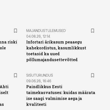
MAJANDUSTULEMUSED
04.08.26, 12:14
nna riski
Infortari ärikasum peaaegu
ole
kahekordistus, kasumlikkust
toetasid ka uued
põllumajandusettevõtted
ST
SISUTURUNDUS
09.06.26, 16:46
 Ahti
Paindlikkus Eesti
iselt
taimekasvatuses: kuidas määrata
ise saagi valmimise aega ja
as
kvaliteeti