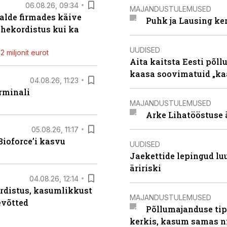
06.08.26, 09:34
MAJANDUSTULEMUSED
alde firmades käive
Puhk ja Lausing ke
ahekordistus kui ka
UUDISED
 miljonit eurot
Aita kaitsta Eesti põllu
kaasa soovimatuid „kaa
04.08.26, 11:23
rminali
MAJANDUSTULEMUSED
Arke Lihatööstuse 
05.08.26, 11:17
ioforce’i kasvu
UUDISED
Jaekettide lepingud luub
äririski
04.08.26, 12:14
rdistus, kasumlikkust
MAJANDUSTULEMUSED
evõtted
Põllumajanduse tip
kerkis, kasum samas ni