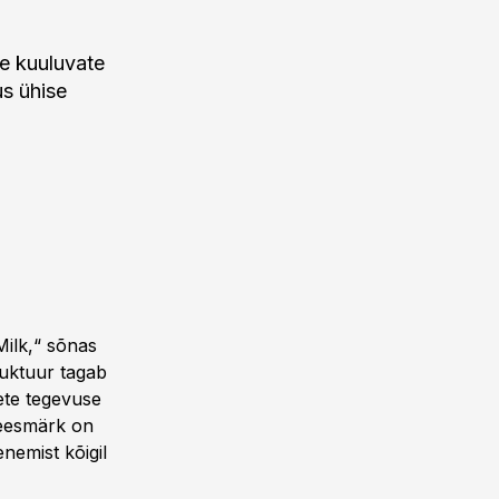
e kuuluvate
us ühise
Milk,“ sõnas
uktuur tagab
ete tegevuse
 eesmärk on
enemist kõigil