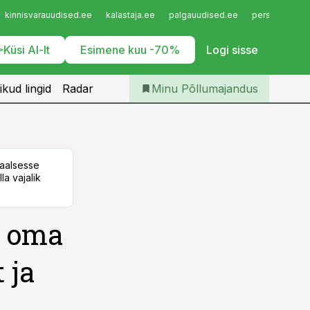
Iseteenindus
kinnisvarauudised.ee
kalastaja.ee
palgauudised.ee
personaliuudi
Telli Põllumajandus
Küsi AI-lt
Esimene kuu -70%
Logi sisse
ikud lingid
Radar
Minu Põllumajandus
taalsesse
la vajalik
r oma
 ja