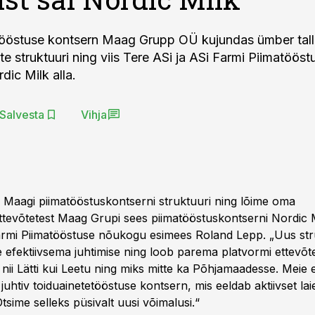
tööstuse kontsern Maag Grupp OÜ kujundas ümber tall
e struktuuri ning viis Tere ASi ja ASi Farmi Piimatööst
dic Milk alla.
Salvesta
Vihja
 Maagi piimatööstuskontserni struktuuri ning lõime oma
ttevõtetest Maag Grupi sees piimatööstuskontserni Nordic 
armi Piimatööstuse nõukogu esimees Roland Lepp. „Uus str
e efektiivsema juhtimise ning loob parema platvormi ettevõt
 nii Lätti kui Leetu ning miks mitte ka Põhjamaadesse. Meie
 juhtiv toiduainetetööstuse kontsern, mis eeldab aktiivset lai
Otsime selleks püsivalt uusi võimalusi.“