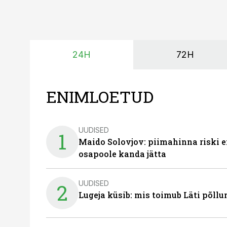
24H
72H
ENIMLOETUD
UUDISED
1
Maido Solovjov: piimahinna riski ei
osapoole kanda jätta
UUDISED
2
Lugeja küsib: mis toimub Läti põll