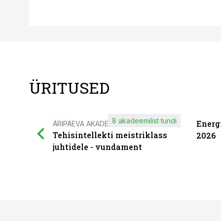
ÜRITUSED
8 akadeemilist tundi
Energ
ÄRIPÄEVA AKADEEMIA
Tehisintellekti meistriklass
2026
juhtidele - vundament