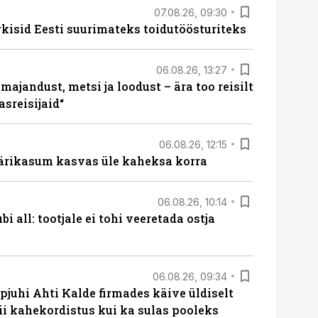
07.08.26, 09:30
rkisid Eesti suurimateks toidutöösturiteks
06.08.26, 13:27
majandust, metsi ja loodust – ära too reisilt
sreisijaid“
06.08.26, 12:15
ärikasum kasvas üle kaheksa korra
06.08.26, 10:14
i all: tootjale ei tohi veeretada ostja
06.08.26, 09:34
pjuhi Ahti Kalde firmades käive üldiselt
i kahekordistus kui ka sulas pooleks