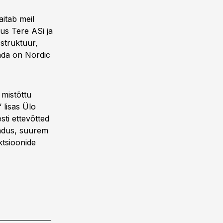
itab meil
sus Tere ASi ja
struktuur,
ada on Nordic
 mistõttu
 lisas Ülo
ti ettevõtted
endus, suurem
ktsioonide