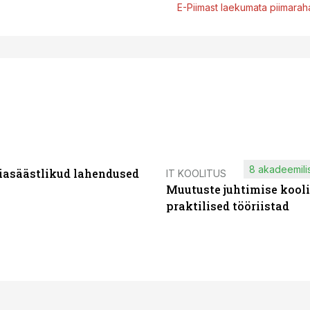
E-Piimast laekumata piimaraha
8 akadeemilis
iasäästlikud lahendused
IT KOOLITUS
Muutuste juhtimise kooli
praktilised tööriistad