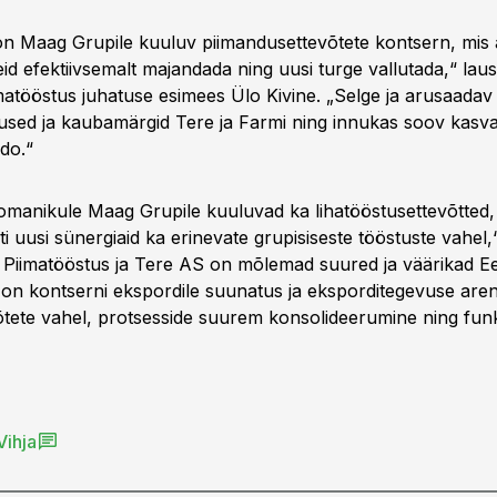
on Maag Grupile kuuluv piimandusettevõtete kontsern, mis a
eid efektiivsemalt majandada ning uusi turge vallutada,“ lau
matööstus juhatuse esimees Ülo Kivine. „Selge ja arusaadav 
used ja kaubamärgid Tere ja Farmi ning innukas soov kasv
do.“
 omanikule Maag Grupile kuuluvad ka lihatööstusettevõtted,
ti uusi sünergiaid ka erinevate grupisiseste tööstuste vahel,“
i Piimatööstus ja Tere AS on mõlemad suured ja väärikad Ees
on kontserni ekspordile suunatus ja eksporditegevuse ar
õtete vahel, protsesside suurem konsolideerumine ning fun
Vihja