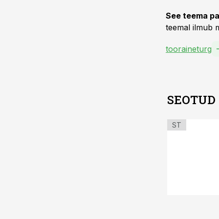
See teema pa
teemal ilmub m
tooraineturg
SEOTUD
ST