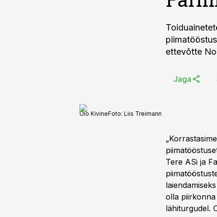
Toiduainete
piimatööstust
ettevõtte Nor
Jaga
Ülo Kivine
Foto:
Liis Treimann
„Korrastasime
piimatööstuse
Tere ASi ja F
piimatööstust
laiendamiseks
olla piirkonna
lähiturgudel. 