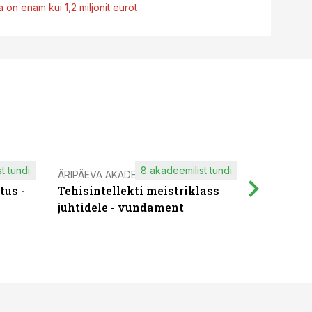
 on enam kui 1,2 miljonit eurot
t tundi
8 akadeemilist tundi
ÄRIPÄEVA AKADEEMIA
IT KOOLIT
tus -
Tehisintellekti meistriklass
Muutuste
juhtidele - vundament
praktilis