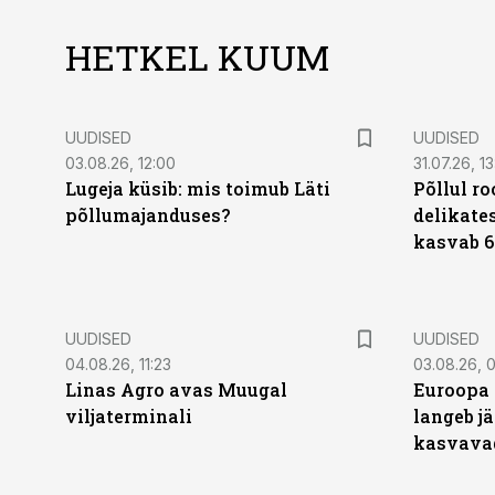
HETKEL KUUM
UUDISED
UUDISED
03.08.26, 12:00
31.07.26, 13
Lugeja küsib: mis toimub Läti
Põllul r
põllumajanduses?
delikates
kasvab 6
UUDISED
UUDISED
04.08.26, 11:23
03.08.26, 0
Linas Agro avas Muugal
Euroopa 
viljaterminali
langeb jä
kasvava