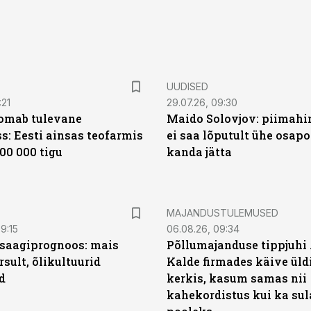
UUDISED
:21
29.07.26, 09:30
oomab tulevane
Maido Solovjov: piimahi
s: Eesti ainsas teofarmis
ei saa lõputult ühe osapo
00 000 tigu
kanda jätta
MAJANDUSTULEMUSED
9:15
06.08.26, 09:34
saagiprognoos: mais
Põllumajanduse tippjuhi
rsult, õlikultuurid
Kalde firmades käive üld
d
kerkis, kasum samas nii
kahekordistus kui ka sul