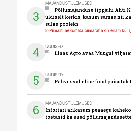
MAJANDUSTULEMUSED
Põllumajanduse tippjuhi Ahti K
3
üldiselt kerkis, kasum samas nii k
sulas pooleks
E-Piimast laekumata piimaraha on enam kui 1,2
UUDISED
4
Linas Agro avas Muugal viljate
UUDISED
5
Rahvusvaheline fond paisutab B
MAJANDUSTULEMUSED
6
Infortari ärikasum peaaegu kaheko
toetasid ka uued põllumajandusett