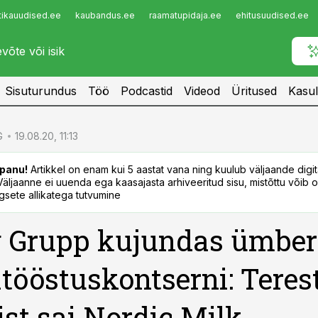
tikauudised.ee
kaubandus.ee
raamatupidaja.ee
ehitusuudised.ee
Infopank
Radar
Sisuturundus
Töö
Podcastid
Videod
Üritused
Kasul
G
19.08.20, 11:13
panu!
Artikkel on enam kui 5 aastat vana ning kuulub väljaande digi
. Väljaanne ei uuenda ega kaasajasta arhiveeritud sisu, mistõttu võib ol
sete allikatega tutvumine
 Grupp kujundas ümbe
tööstuskontserni: Terest
st sai Nordic Milk