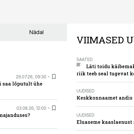
Nädal
VIIMASED U
SAATED
Läti toidu käibema
riik teeb seal tugevat k
29.07.26, 09:30
 saa lõputult ühe
UUDISED
Keskkonnaamet andis J
03.08.26, 12:00
umajanduses?
UUDISED
Eluaseme kaaslaenust 