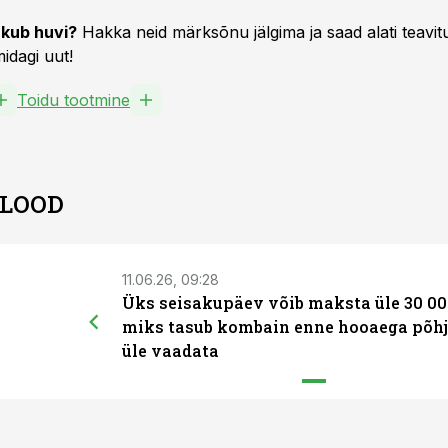
kub huvi?
Hakka neid märksõnu jälgima ja saad alati teavitu
idagi uut!
Toidu tootmine
 LOOD
11.06.26, 09:28
Üks seisakupäev võib maksta üle 30 00
miks tasub kombain enne hooaega põhj
üle vaadata