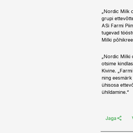
„Nordic Milk 
grupi ettevõtt
ASi Farmi Pii
tugevad tööst
Milki põhikree
„Nordic Milki
otsime kindlas
Kivine. „Farm
ning eesmärk 
ühisosa ettev
ühildamine.“
Jaga