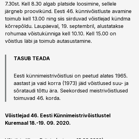
7.30st. Kell 8.30 algab platside loosimine, sellele
järgneb proovikünd. Eesti 46. künnivõistluste avamine
toimub kell 13.00 ning siis siirduvad võistlejad kündma
kõrrepõldu. Laupäeval, 19. septembril, alustatakse
rohumaa võistukünniga kell 10.10. Kell 15.00 on
võistlus läbi ja toimub autasustamine.
TASUB TEADA
Eesti künnimeistrivõistlusi on peetud alates 1965.
aastast ja vaid korra (1973) jäid võistlused suu- ja
sõrataudi tõttu ära. Seekordsed meistrivõistlused
toimuvad 46. korda.
Võistlejad 46. Eesti Künnimeistrivõistlustel
Kuremaal 18.-19. 09. 2020.