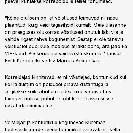
päeval küntakse kõrrepõldu ja teisel rohumaad.
“Kõige olulisem on, et võistlused toimuvad nii nagu
plaanitud, kuigi veidi tagasihoidlikumalt. Meie ülesanne
on praeguses olukorras võistlused ohutult läbi viia ja
vältida liigset rahva kogunemist. Sestap ei ole tänavu
võistlustel publikule mõeldud atraktsioone, ära jääb ka
VIP-künd. Keskendume vaid võistluskünnile,” lausus
Eesti Künniseltsi vedav Margus Ameerikas.
Korraldajad kinnitavad, et nii võistlejad, kohtunikud kui
korraldustiim on põldudel piisava distantsiga ja
järgitakse kõiki ohutusnõudeid ning vabas õhus
toimuva ürituse puhul on oht koroonaviirusesse
nakatuda minimaalne.
Võistlejad ja kohtunikud kogunevad Kuremaa
tuuleveski juurde reede hommikul varavalges, kella