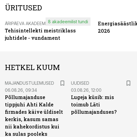
ÜRITUSED
8 akadeemilist tundi
Energiasäästli
ÄRIPÄEVA AKADEEMIA
Tehisintellekti meistriklass
2026
juhtidele - vundament
HETKEL KUUM
MAJANDUSTULEMUSED
UUDISED
06.08.26, 09:34
03.08.26, 12:00
Põllumajanduse
Lugeja küsib: mis
tippjuhi Ahti Kalde
toimub Läti
firmades käive üldiselt
põllumajanduses?
kerkis, kasum samas
nii kahekordistus kui
ka sulas pooleks