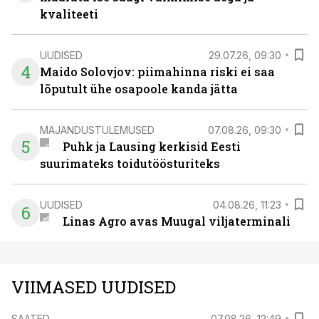
kvaliteeti
UUDISED
29.07.26, 09:30
4
Maido Solovjov: piimahinna riski ei saa
lõputult ühe osapoole kanda jätta
MAJANDUSTULEMUSED
07.08.26, 09:30
5
Puhk ja Lausing kerkisid Eesti
suurimateks toidutöösturiteks
UUDISED
04.08.26, 11:23
6
Linas Agro avas Muugal viljaterminali
VIIMASED UUDISED
SAATED
07.08.26, 12:49