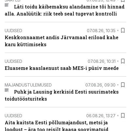
Läti toidu käibemaksu alandamine tõi hinnad
alla. Analüütik: riik teeb seal tugevat kontrolli
UUDISED
07.08.26, 10:35
Keskkonnaamet andis Järvamaal eriload kahe
karu küttimiseks
UUDISED
07.08.26, 10:31
Eluaseme kaaslaenust saab MES-i püsiv meede
MAJANDUSTULEMUSED
07.08.26, 09:30
Puhk ja Lausing kerkisid Eesti suurimateks
toidutöösturiteks
UUDISED
06.08.26, 13:27
Aita kaitsta Eesti põllumajandust, metsi ja
loodust – ära too reisilt kaasa soovimatuid