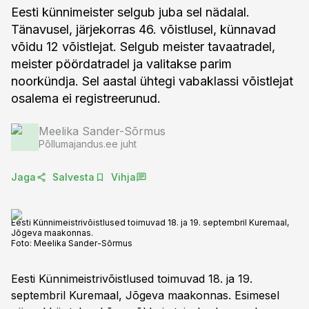
Eesti künnimeister selgub juba sel nädalal.
Tänavusel, järjekorras 46. võistlusel, künnavad
võidu 12 võistlejat. Selgub meister tavaatradel,
meister pöördatradel ja valitakse parim
noorkündja. Sel aastal ühtegi vabaklassi võistlejat
osalema ei registreerunud.
Meelika Sander-Sõrmus
Põllumajandus.ee juht
Jaga
Salvesta
Vihja
Eesti Künnimeistrivõistlused toimuvad 18. ja 19. septembril Kuremaal,
Jõgeva maakonnas.
Foto:
Meelika Sander-Sõrmus
Eesti Künnimeistrivõistlused toimuvad 18. ja 19.
septembril Kuremaal, Jõgeva maakonnas. Esimesel