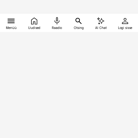
Menüü
Uudised
Raadio
Otsing
AI Chat
Logi sisse
Vana-Lõuna 39/1, 19094 Tallinn
(+372) 667 0111
pollumajandus@pollumajandus.ee
Telli
Reklaam
Firmast
Sisu kasutamisõigused
Ajakirjaniku
eetikakoodeks
Üldtingimused
Privaatsustingimused
Küpsiste poliitika
KKK