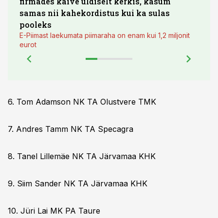
firmades käive üldiselt kerkis, kasum
põll
samas nii kahekordistus kui ka sulas
pooleks
E-Piimast laekumata piimaraha on enam kui 1,2 miljonit
eurot
6. Tom Adamson NK TA Olustvere TMK
7. Andres Tamm NK TA Specagra
8. Tanel Lillemäe NK TA Järvamaa KHK
9. Siim Sander NK TA Järvamaa KHK
10. Jüri Lai MK PA Taure