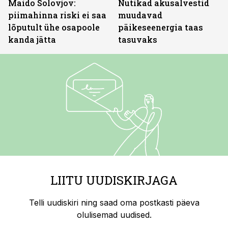
Maido Solovjov:
Nutikad akusalvestid
piimahinna riski ei saa
muudavad
lõputult ühe osapoole
päikeseenergia taas
kanda jätta
tasuvaks
LIITU UUDISKIRJAGA
Telli uudiskiri ning saad oma postkasti päeva
olulisemad uudised.