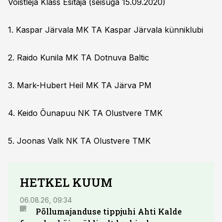
Võistleja Klass Esitaja (seisuga 15.09.2020)
1. Kaspar Järvala MK TA Kaspar Järvala künniklubi
2. Raido Kunila MK TA Dotnuva Baltic
3. Mark-Hubert Heil MK TA Järva PM
4. Keido Õunapuu NK TA Olustvere TMK
5. Joonas Valk NK TA Olustvere TMK
HETKEL KUUM
06.08.26, 09:34
03.08.
Põllumajanduse tippjuhi Ahti Kalde
Luge