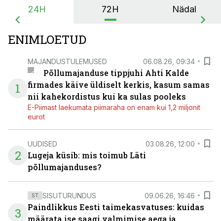
24H
72H
Nädal
ENIMLOETUD
MAJANDUSTULEMUSED
06.08.26, 09:34
Põllumajanduse tippjuhi Ahti Kalde
firmades käive üldiselt kerkis, kasum samas
1
nii kahekordistus kui ka sulas pooleks
E-Piimast laekumata piimaraha on enam kui 1,2 miljonit
eurot
UUDISED
03.08.26, 12:00
2
Lugeja küsib: mis toimub Läti
põllumajanduses?
SISUTURUNDUS
09.06.26, 16:46
ST
Paindlikkus Eesti taimekasvatuses: kuidas
3
määrata ise saagi valmimise aega ja