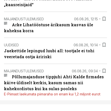
„kaasreisijaid“
MAJANDUSTULEMUSED
06.08.26, 12:15
Arke Lihatööstuse ärikasum kasvas üle
kaheksa korra
UUDISED
06.08.26, 10:14
Jaekettide lepingud luubi all: tootjale ei tohi
veeretada ostja äririski
MAJANDUSTULEMUSED
06.08.26, 09:34
Põllumajanduse tippjuhi Ahti Kalde firmades
käive üldiselt kerkis, kasum samas nii
kahekordistus kui ka sulas pooleks
E-Piimast laekumata piimaraha on enam kui 1,2 miljonit eurot