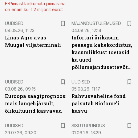
E-Piimast laekumata piimaraha
on enam kui 1,2 miljonit eurot
UUDISED
MAJANDUSTULEMUSED
04.08.26, 11:23
04.08.26, 12:14
Linas Agro avas
Infortari ärikasum
Muugal viljaterminali
peaaegu kahekordistus,
kasumlikkust toetasid
ka uued
põllumajandusettevõtted
UUDISED
UUDISED
03.08.26, 09:15
05.08.26, 11:17
Euroopa saagiprognoos:
Rahvusvaheline fond
mais langeb järsult,
paisutab Bioforce’i
õlikultuurid kasvavad
kasvu
ST
UUDISED
SISUTURUNDUS
29.07.26, 09:30
01.06.26, 13:29