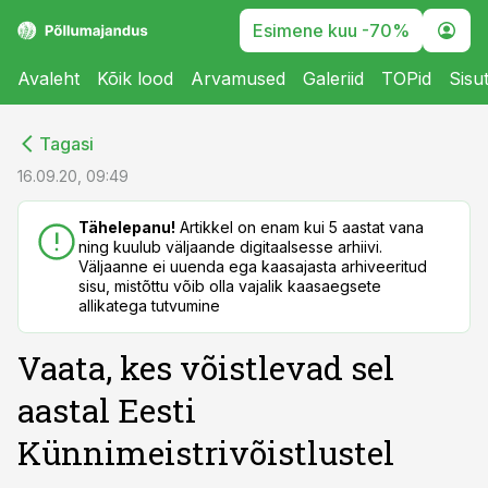
Esimene kuu -70%
Avaleht
Kõik lood
Arvamused
Galeriid
TOPid
Sisu
cebook
cebook
Tagasi
Twitter)
Twitter)
16.09.20, 09:49
kedIn
kedIn
Tähelepanu!
Artikkel on enam kui 5 aastat vana
ning kuulub väljaande digitaalsesse arhiivi.
ail
ail
Väljaanne ei uuenda ega kaasajasta arhiveeritud
sisu, mistõttu võib olla vajalik kaasaegsete
k
k
allikatega tutvumine
Vaata, kes võistlevad sel
aastal Eesti
Künnimeistrivõistlustel