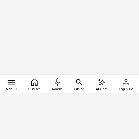
Menüü
Uudised
Raadio
Otsing
AI Chat
Logi sisse
Vana-Lõuna 39/1, 19094 Tallinn
(+372) 667 0111
pollumajandus@pollumajandus.ee