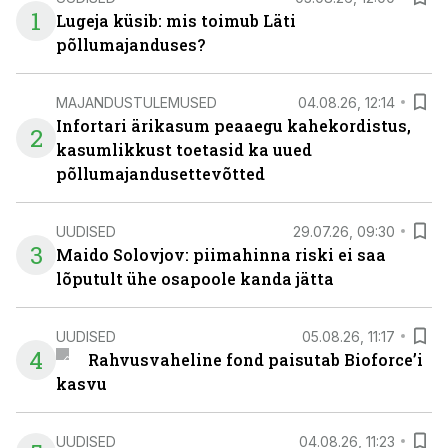
1
Lugeja küsib: mis toimub Läti
põllumajanduses?
MAJANDUSTULEMUSED
04.08.26, 12:14
Infortari ärikasum peaaegu kahekordistus,
2
kasumlikkust toetasid ka uued
põllumajandusettevõtted
UUDISED
29.07.26, 09:30
3
Maido Solovjov: piimahinna riski ei saa
lõputult ühe osapoole kanda jätta
UUDISED
05.08.26, 11:17
4
Rahvusvaheline fond paisutab Bioforce’i
kasvu
UUDISED
04.08.26, 11:23