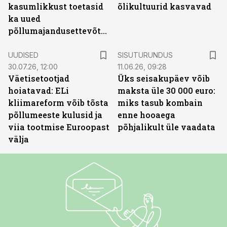
kasumlikkust toetasid
õlikultuurid kasvavad
ka uued
põllumajandusettevõtted
ST
UUDISED
SISUTURUNDUS
30.07.26, 12:00
11.06.26, 09:28
Väetisetootjad
Üks seisakupäev võib
hoiatavad: ELi
maksta üle 30 000 euro:
kliimareform võib tõsta
miks tasub kombain
põllumeeste kulusid ja
enne hooaega
viia tootmise Euroopast
põhjalikult üle vaadata
välja