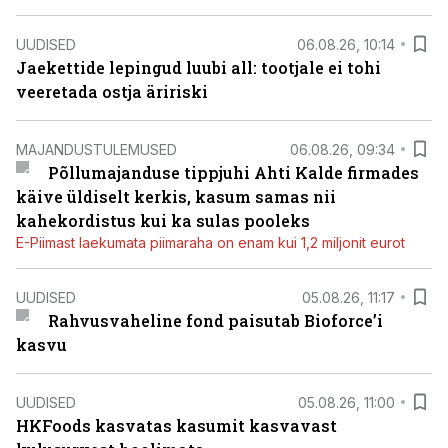
UUDISED
06.08.26, 10:14
Jaekettide lepingud luubi all: tootjale ei tohi
veeretada ostja äririski
MAJANDUSTULEMUSED
06.08.26, 09:34
Põllumajanduse tippjuhi Ahti Kalde firmades
käive üldiselt kerkis, kasum samas nii
kahekordistus kui ka sulas pooleks
E-Piimast laekumata piimaraha on enam kui 1,2 miljonit eurot
UUDISED
05.08.26, 11:17
Rahvusvaheline fond paisutab Bioforce’i
kasvu
UUDISED
05.08.26, 11:00
HKFoods kasvatas kasumit kasvavast