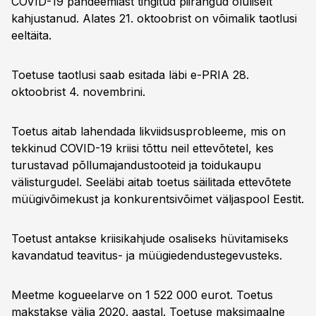
COVID-19 pandeemiast tingitud piirangud oluliselt
kahjustanud. Alates 21. oktoobrist on võimalik taotlusi
eeltäita.
Toetuse taotlusi saab esitada läbi e-PRIA 28.
oktoobrist 4. novembrini.
Toetus aitab lahendada likviidsusprobleeme, mis on
tekkinud COVID-19 kriisi tõttu neil ettevõtetel, kes
turustavad põllumajandustooteid ja toidukaupu
välisturgudel. Seeläbi aitab toetus säilitada ettevõtete
müügivõimekust ja konkurentsivõimet väljaspool Eestit.
Toetust antakse kriisikahjude osaliseks hüvitamiseks
kavandatud teavitus- ja müügiedendustegevusteks.
Meetme kogueelarve on 1 522 000 eurot. Toetus
makstakse välja 2020. aastal. Toetuse maksimaalne