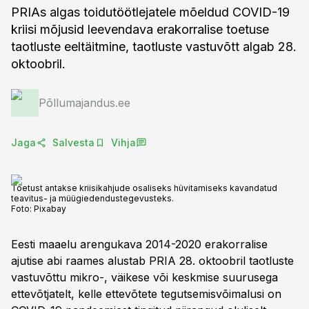
PRIAs algas toidutöötlejatele mõeldud COVID-19
kriisi mõjusid leevendava erakorralise toetuse
taotluste eeltäitmine, taotluste vastuvõtt algab 28.
oktoobril.
Põllumajandus.ee
Jaga
Salvesta
Vihja
Toetust antakse kriisikahjude osaliseks hüvitamiseks kavandatud
teavitus- ja müügiedendustegevusteks.
Foto:
Pixabay
Eesti maaelu arengukava 2014-2020 erakorralise
ajutise abi raames alustab PRIA 28. oktoobril taotluste
vastuvõttu mikro-, väikese või keskmise suurusega
ettevõtjatelt, kelle ettevõtete tegutsemisvõimalusi on