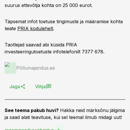
suurus ettevõtja kohta on 25 000 eurot.
Täpsemat infot toetuse tingimuste ja määramise kohta
leiate
PRIA kodulehelt
.
Taotlejad saavad abi küsida PRIA
investeeringutoetuste infotelefonilt 7377 678.
Põllumajandus.ee
Jaga
Vihja
See teema pakub huvi?
Hakka neid märksõnu jälgima
ja saad alati teavituse, kui sel teemal ilmub midagi uut!