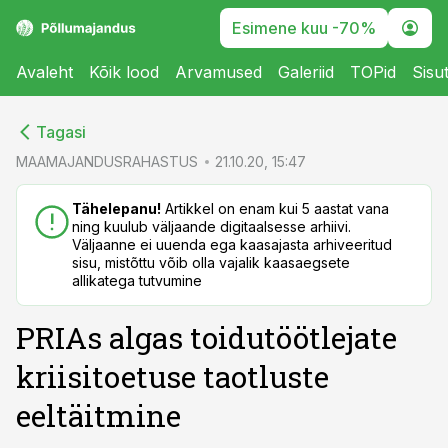
Esimene kuu -70%
Avaleht
Kõik lood
Arvamused
Galeriid
TOPid
Sisu
cebook
cebook
Tagasi
Twitter)
Twitter)
MAAMAJANDUSRAHASTUS
21.10.20, 15:47
kedIn
kedIn
Tähelepanu!
Artikkel on enam kui 5 aastat vana
ning kuulub väljaande digitaalsesse arhiivi.
ail
ail
Väljaanne ei uuenda ega kaasajasta arhiveeritud
sisu, mistõttu võib olla vajalik kaasaegsete
k
k
allikatega tutvumine
PRIAs algas toidutöötlejate
kriisitoetuse taotluste
eeltäitmine