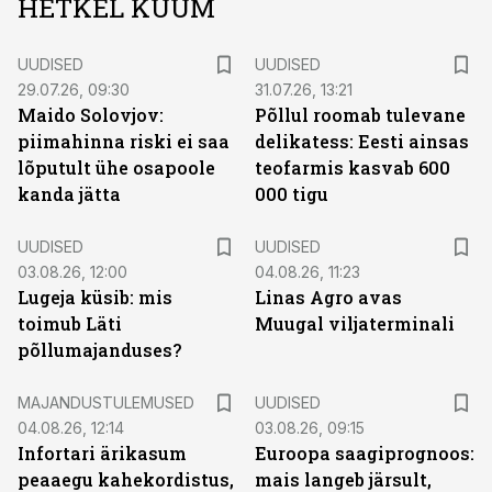
HETKEL KUUM
UUDISED
UUDISED
29.07.26, 09:30
31.07.26, 13:21
Maido Solovjov:
Põllul roomab tulevane
piimahinna riski ei saa
delikatess: Eesti ainsas
lõputult ühe osapoole
teofarmis kasvab 600
kanda jätta
000 tigu
UUDISED
UUDISED
03.08.26, 12:00
04.08.26, 11:23
Lugeja küsib: mis
Linas Agro avas
toimub Läti
Muugal viljaterminali
põllumajanduses?
MAJANDUSTULEMUSED
UUDISED
04.08.26, 12:14
03.08.26, 09:15
Infortari ärikasum
Euroopa saagiprognoos:
peaaegu kahekordistus,
mais langeb järsult,