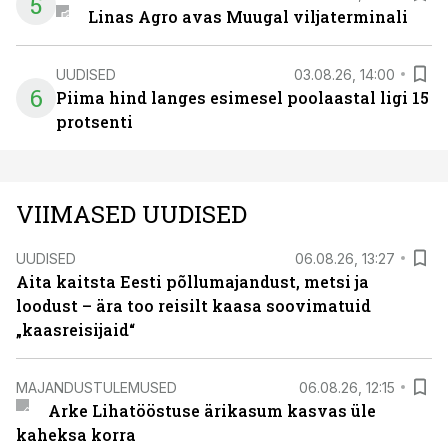
5
Linas Agro avas Muugal viljaterminali
UUDISED
03.08.26, 14:00
6
Piima hind langes esimesel poolaastal ligi 15
protsenti
VIIMASED UUDISED
UUDISED
06.08.26, 13:27
Aita kaitsta Eesti põllumajandust, metsi ja
loodust – ära too reisilt kaasa soovimatuid
„kaasreisijaid“
MAJANDUSTULEMUSED
06.08.26, 12:15
Arke Lihatööstuse ärikasum kasvas üle
kaheksa korra