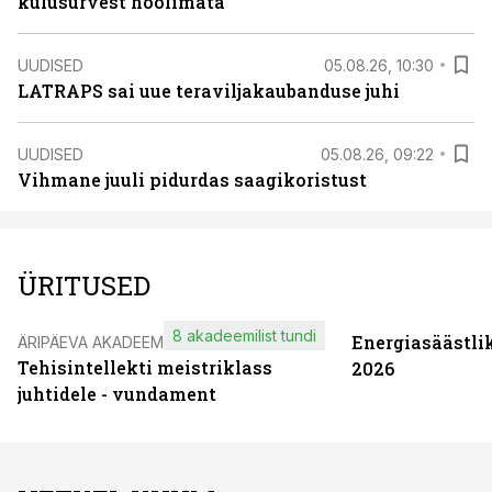
kulusurvest hoolimata
UUDISED
05.08.26, 10:30
LATRAPS sai uue teraviljakaubanduse juhi
UUDISED
05.08.26, 09:22
Vihmane juuli pidurdas saagikoristust
ÜRITUSED
8 akadeemilist tundi
Energiasäästli
ÄRIPÄEVA AKADEEMIA
Tehisintellekti meistriklass
2026
juhtidele - vundament