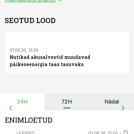
maamajandusrahastus
SEOTUD LOOD
ST
01.06.26, 13:29
Nutikad akusalvestid muudavad
päikeseenergia taas tasuvaks
24H
72H
Nädal
ENIMLOETUD
UUDISED
03.08.26, 12:00